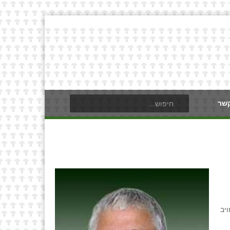
קשר
יב