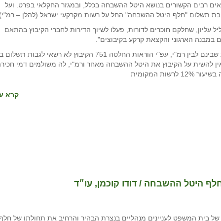
לה התייחסות לנושאים רבים הקשורים בנושא היטל ההשבחה בכלל, ובמגזר החקלאי בפרט. ועל
ת תשלום "חלף היטל ההשבחה" החל על רשות מקרקעי ישראל (להלן – רמ"י) 
ל עליון, שחלקם חוכרים לדורות, פעלו לשיוך הדירות לחברי הקיבוץ בהתאם
העוררים טענו בין השאר שבמסגרת מערכת היחסים החוזית שבינם לבין רמ"י, עפ"י הוראות החלטה 751 הקיבוץ לא רשאי לגבות תש
ין להשית על הקיבוץ את היטל ההשבחה מאחר ורמ"י, לה משולמים דמי חכיר
ות המקומית
קרא עו
ף היטל ההשבחה / דודו קוכמן, עו״ד
של בית המשפט לעניינים מנהליים בנצרת הבהיר והרחיב את תחולתו של חלף