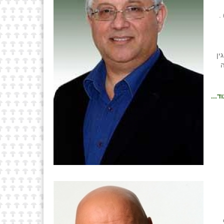
.
לום בגין
ה
ד...