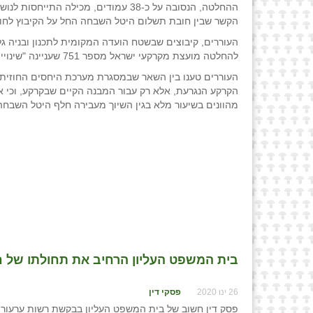
ההחלטה, הנסובה על כ-38 עמודים, מכי
הקשר שבין חובת תשלום היטל השבחה החל על הקיבוץ לחוב
העוררים, קיבוצים שבשטח הועדה המקומית לתכנון ובניה גלי
להחלטה מועצת מקרקעי ישראל מספר 751 שעניינה "שינויים במבנה הארגוני והקצאת קרקע בקיבוצים".
הקרקע הנגרעת, אלא רק עבור המבנה הקיים שבקרקע, וכי א
מהוונים בשיעור מלא בגין השיוך מעבירה חלף היטל השבחה בשיעור 12% לרש
בית המשפט העליון הרחיב את תחולתו של חל
26 ינו 2020
פסקי דין
פסק דין חשוב של בית המשפט העליון בבקשת רשות ערעור 