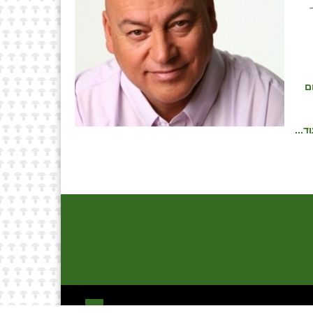
ם
ד...