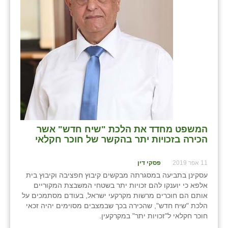
נווה אטי״ב
נהריה (אג״ש)
ניר צבי
עין חצבה
עין תמר
עמרים
קורנית
המשפט מחדד את הלכת "שיח חדש" אשר
הכירה בזכויות יתר בהקשר של חוכר חקלאי
קלחים
11 אפר 2019
פסקי דין
רועי
עסקינן בתביעה במסגרתה מבקשים קיבוץ חפציבה וקיבוץ בית
רימונים
אלפא כי יוענקו להם זכויות יתר בשטחי המשבצת המקוריים
אותם הם חוכרים מרשות מקרקעי ישראל, בעודם מסתמכים על
רמות השבים
הלכת "שיח חדש", שהכירה בכך שבמצבים מסוימים יהיה זכאי
חוכר חקלאי ל"זכויות יתר" במקרקעין.
רמת הדר