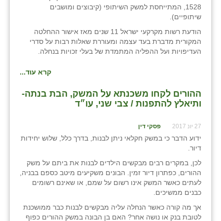
1528, המתייחסת למשק השיתופי (קיבוצים ומושבים
שיתופיים).
הודעת רשות מקרקעי ישראל 11 שנים מאז אישור ההחלטה
המקורית מדברת בעד עצמה ומעוררת שאלות רבות על סדרי
העדיפויות ועל ההפליה המתמדת של בעלי זכויות בנחלה.
קרא עוד...
ההורים לקחו משכנתא על המשק, הבת בנתה-
ותיאלץ להתפנות / צבי שני, עו״ד
27 יונ 2017
פסקי דין
ידוע הדבר כי במשק חקלאי ניתן לבנות, בדרך כלל, שלוש יחידות
דיור.
לכן, במקרים רבים מבקשים הילדים לבנות את ביתם על משק
ההורים, כפתרון דיור זמין. הבונים משקיעים מיטב כספם בבניה,
לעתים כאשר המשק אינו רשום על שמם, או שאינם רשומים
כבנים ממשיכים.
אך מה קורה כאשר הנחלה עליה מבקשים לבנות כבר ממושכנת
לטובת בנק או נושה אחר? האם בן הבונה במשק ההורים כפוף