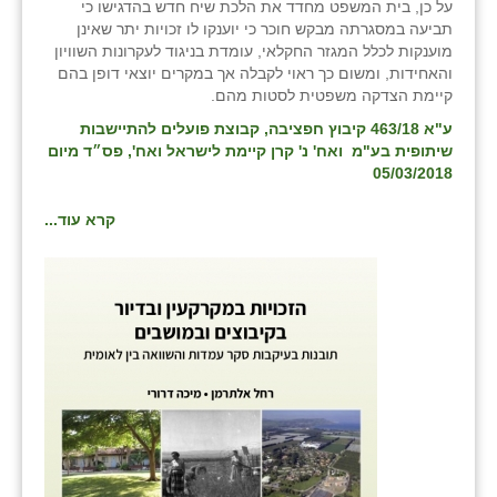
על כן, בית המשפט מחדד את הלכת שיח חדש בהדגישו כי
תביעה במסגרתה מבקש חוכר כי יוענקו לו זכויות יתר שאינן
שבי ציון
מוענקות לכלל המגזר החקלאי, עומדת בניגוד לעקרונות השוויון
והאחידות, ומשום כך ראוי לקבלה אך במקרים יוצאי דופן בהם
שדה ורבורג
קיימת הצדקה משפטית לסטות מהם.
שדה צבי
ע"א 463/18 קיבוץ חפציבה, קבוצת פועלים להתיישבות
שיתופית בע"מ ואח' נ' קרן קיימת לישראל ואח'
, פס״ד מיום
שדמה
05/03/2018
שכניה
קרא עוד...
תלמי יוסף
בוסתן הגליל