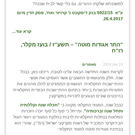
למשכנתא שלקחו ההורים, גם בלי קשר לבית שבנה?
ע"א 5922/15 בנק דיסקונט נ' קרויזר ואח', פסק הדין מיום
26.4.2017.
קרא עוד...
"התר אגודות מוטה" – תשע"ז / בועז מקלר,
רו"ח
10 אוק 2016
מאמרים
לקראת השנה החדשה הבאה עלינו לטובה, ריכזנו כאן, כבכל
שנה, חלק מהנושאים החשובים אשר העסיקו את אנשי
ההתיישבות החקלאית. הנושאים המפורטים להלן מהווים את
הסוגיות הבוערות ביותר בתחום ההתיישבות הכפרית החקלאית
בהיבטים שונים הנוגעים לזכויות במקרקעין.
כבכל שנה, המגזר החקלאי מקווה כי
"תכלה שנה וקללותיה
ותחל שנה וברכותיה"
, ומייחל כי סוף כל סוף יוכרו הזכויות
המלאות בנחלות החקלאיות לרבות בחלקת המגורים ויוסר העול
הבירוקרטי המכביד של רשות מקרקעי ישראל (רמ"י), שהרי הוא
בבחינת אגודות מוטה למגזר החקלאי.