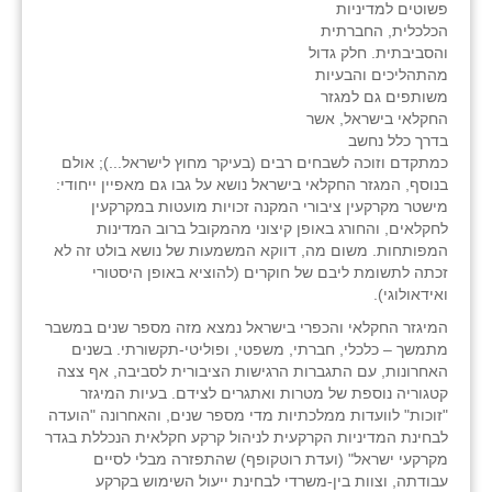
פשוטים למדיניות
הכלכלית, החברתית
והסביבתית. חלק גדול
מהתהליכים והבעיות
משותפים גם למגזר
החקלאי בישראל, אשר
בדרך כלל נחשב
כמתקדם וזוכה לשבחים רבים (בעיקר מחוץ לישראל...); אולם
בנוסף, המגזר החקלאי בישראל נושא על גבו גם מאפיין ייחודי:
מישטר מקרקעין ציבורי המקנה זכויות מועטות במקרקעין
לחקלאים, והחורג באופן קיצוני מהמקובל ברוב המדינות
המפותחות. משום מה, דווקא המשמעות של נושא בולט זה לא
זכתה לתשומת ליבם של חוקרים (להוציא באופן היסטורי
ואידאולוגי).
המיגזר החקלאי והכפרי בישראל נמצא מזה מספר שנים במשבר
מתמשך – כלכלי, חברתי, משפטי, ופוליטי-תקשורתי. בשנים
האחרונות, עם התגברות הרגישות הציבורית לסביבה, אף צצה
קטגוריה נוספת של מטרות ואתגרים לצידם. בעיות המיגזר
"זוכות" לוועדות ממלכתיות מדי מספר שנים, והאחרונה "הועדה
לבחינת המדיניות הקרקעית לניהול קרקע חקלאית הנכללת בגדר
מקרקעי ישראל" (ועדת רוטקופף) שהתפזרה מבלי לסיים
עבודתה, וצוות בין-משרדי לבחינת ייעול השימוש בקרקע