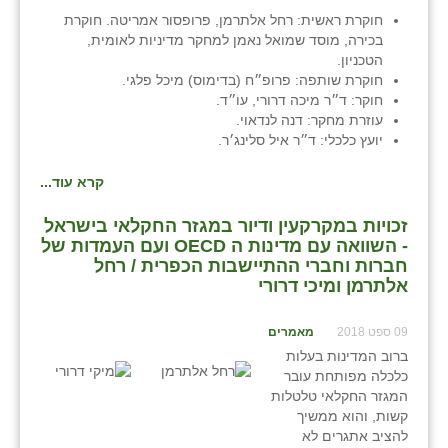
חוקרת ראשית: רחל אלתרמן, פרופסור אמריטה. חוקרת
בכירה, מוסד שמואל נאמן למחקר מדיניות לאומית,
הטכניון.
חוקרת שותפה: פרופ״ח (בדימוס) מיכל פלגי.
חוקר: ד״ר מיכה דרורי, עו״ד.
עוזרת מחקר: דנה לנדאוי.
יועץ כלכלי: ד״ר איל סלינג׳ר.
קרא עוד...
זכויות במקרקעין ודיור במגזר החקלאי בישראל
- השוואה עם מדינות ה OECD ועם העמדות של
חברות וחברי ההתיישבות הכפרית / רחל
אלתרמן ומיכי דרורי
09 ספט 2018
מאמרים
ברוב המדינות בעלות
כלכלה מפותחת עובר
המגזר החקלאי טלטלות
קשות, והוא ממשיך
להציב אתגרים לא