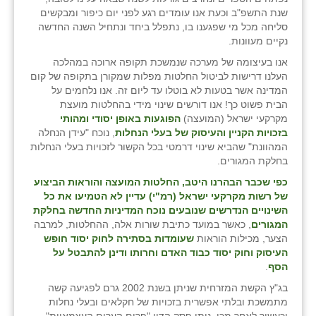
זוהר
שנת התשפ"ב וכעת אנו עומדים רגע לפני יום כיפור ומבקשים
סליחה מכל מי שפגענו בו, נתפלל ביחד ונתחיל השנה החדשה
הדר עם
נקיים מעוונות.
אנו בעיצומה של מערכה שנמשכת תקופה ארוכה במהלכה
חבצלת השרון
העלנו דרישות לביטול החלטות מפלות שמקורן בתקופה של קום
המדינה אשר בטעות לא בוטלו עד ליום זה. אנו נלחמים על
חמרה
הבית פשוט כך! אנו דורשים שינוי מידי בהחלטות מועצת
מקרקעי ישראל (המועצה)
הפוגעות באופן יסודי ומהותי
חרב לאת
בזכויות הקניין והעיסוק של בעלי הנחלות
, נוכח "עידן הנחלה
המהוונת" שהביא שינוי דרמטי בכל הקשור לזכויות בעלי הנחלות
יבול (מורג)
בחלקת המגורים.
יקנעם
כפי שכבר הבהרנו היטב, החלטות המועצה והוראות הביצוע
של רשות מקרקעי ישראל (רמ"י) עדיין לא הטמיעו את כל
כליל
השינויים הנדרשים שנובעים נוכח המדיניות החדשה בחלקת
המגורים
, כאשר במועד כתיבת שורות אלה, ההחלטות, למרבה
יד השמונה
הצער, מכילות הוראות
שעומדות בסתירה לחוק יסוד חופש
העיסוק וחוק יסוד כבוד האדם וחרותו ודינן להתבטל על
הסף
.
כפר אביב
בג"ץ הקשת המזרחית שניתן בשנת 2002 גרם לפגיעה קשה
כפר ביאליק
מתמשכת ובלתי אפשרית בזכויות של חקלאים ובעלי נחלות