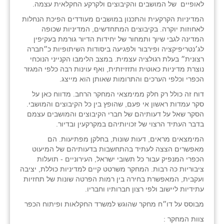
לאופיים של המושבים והקיבוצים ולקרקע החקלאית עצמה.
המדיניות הקרקעית והתכנון במושבים מעודדים הפיכת הנחלות
לאחוזות יוקרה. בקיבוצים המתחדשים, המדיניות שכופה
המדינה לגבי שיוך ותמחור של יחידות הדיור גורמת בעקיפין
לג׳נטריפיקציה ופירבור ולפגיעה ביסודות השיתופיות כ״חברה
רצונית״ בעלת רגולציה עצמית. במצב הלימבו הקנייני הנוכחי
נוצרת מדיניות כאוטית ותזזיזתית, ואף עוינות רבה כלפי המגזר
הכפרי וכלפי הערכים והתרומות שאותן הוא מייצג.
דוח זה כולל רק חלק ממימצאי המחקר הרחב. מדווח כאן על
סקר עמדות ראשון אי פעם, שהופץ בין כל הקיבוצים והמושבי.
הסקר שאל על דעותיהם של חברי הקיבוצים והמושבים עצמם
בדבר העתיד הרצוי של זכויותיהם במקרקעין ובדיור.
המימצאים מראים, דעות שונות, בחלקן מפתיעות. הם
מאפשרים הצצה לעתיד בהתחשבות בדעותיהם של המיעוט
הכפרי המנפיק עבור כל תשובי ישראל, העירוניים - תועלות
ציבוריות כה רבות. המחקר משרטט קיים למדיניות כוללת, יציבה
ועקבית, המאפשרת בחירה בין רמות הפרטה שונות של תחזיות
עתידיות ליישוב ולפי רצון חברותיו וחבריו.
מבוסס על דו״ח מחקר שהוגש למשרד החקלאות ופיתוח הכפר
צוות המחקר :