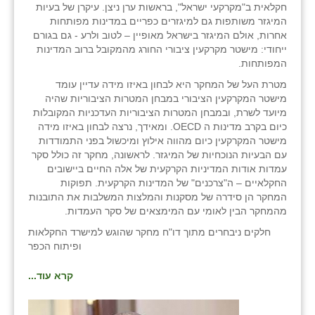
חקלאית ב"מקרקעי ישראל", בראשות ערן ניצן. עיקרן של בעיות
המיגזר משותפות גם למיגזרים כפריים במדינות מפותחות
אחרות, אולם המיגזר בישראל מאופיין – לטוב ולרע - גם בגורם
ייחודי: מישטר מקרקעין ציבורי החורג מהמקובל ברוב המדינות
המפותחות.
מטרת העל של המחקר היא לבחון באיזו מידה עדיין עומד
מישטר המקרקעין הציבורי במבחן המטרות הציבוריות שהיה
מיועד לשרת, ובמבחן המטרות הציבוריות העדכניות המקובלות
כיום בקרב מדינות ה OECD. ומאידך, נרצה לבחון באיזו מידה
מישטר המקרקעין כיום מהווה אילוץ ומיכשול בפני התמודדות
עם הבעיות הנוכחיות של המיגזר. לראשונה, מחקר זה כולל סקר
עמדות אודות המדיניות הקרקעית של אלה החיים ביישובים
החקלאיים – ה"צרכנים" של המדינות הקרקעית. תפוקות
המחקר הן סידרה של מסקנות והמלצות המשלבות את התובנות
מהמחקר הבין לאומי עם המימצאים של סקר העמדות.
חלקים ניבחרים מתוך דו"ח מחקר שהוגש למישרד החקלאות
ופיתוח הכפר
קרא עוד...