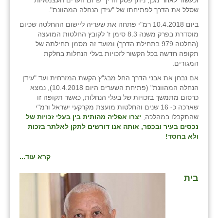
וכעשור לאחר מכן, ניתן פסק הדין "פרום הערים העצמאיות"
כפר הרי״ף
שסלל את הדרך לפתיחתו של "עידן הנחלה המהוונת".
כפר מישר
ביום 10.4.2018 רמ"י פתחה את שעריה ליישום ההחלטה שכיום
מוסדרת בפרק משנה 8.3 סימן ז' לקובץ החלטות המועצה
כפר מע״ש
(החלטה 979 בתחילת הדרך) ומועד זה מסמן תחילתה של
תקופה חדשה בכל הקשור לזכויות בעלי הנחלות בחלקת
כפר מרדכי
המגורים.
אם נבחן את אבני הדרך החל מבג"ץ הקשת המזרחית ועד "עידן
כפר סבא (אגרא)
הנחלה המהוונת" (פתיחת השערים היום 10.4.2018), נמצא
כרסום מתמשך בזכויות של בעלי הנחלות, כאשר תקופה זו
כפר שמריהו
שארכה כ- 16 שנים והחלטות מועצת מקרקעי ישראל ורמ"י
שהתקבלו במהלכה,
יצרו אפליה מהותית בין בעלי זכויות של
מגשימים
נכסים בעיר ובכפר, אותה אנו דורשים לתקן לאלתר בזכות
ולא בחסד!
מישר
קרא עוד...
מכורה
בית
מנחמיה
נאות הכיכר