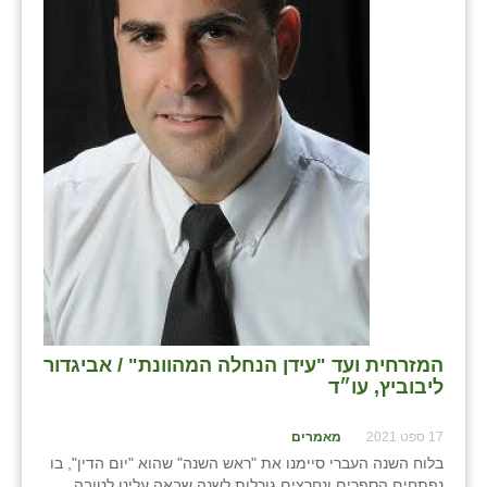
בני ציון
בצרה
בקעות
ֿגבעת שפירא
גן הדרום
גן השומרון
גני עם
גני יהודה
המזרחית ועד "עידן הנחלה המהוונת" / אביגדור
גנות
ליבוביץ, עו״ד
ורד יריחו
17 ספט 2021
מאמרים
דקל
בלוח השנה העברי סיימנו את "ראש השנה" שהוא "יום הדין", בו
נפתחים הספרים ונחרצים גורלות לשנה שבאה עלינו לטובה,