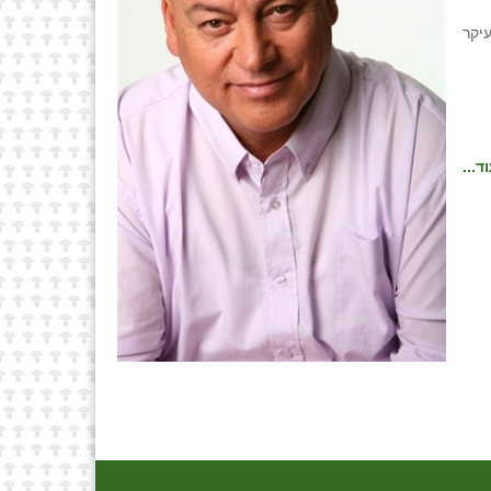
יקר
ד...