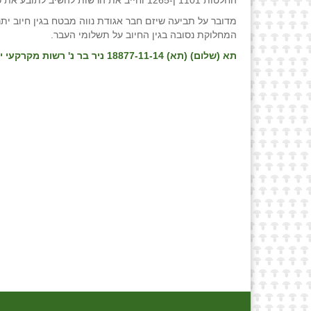
החלטות 1101 ן-1265 וחייב את הרשות להשיב לתובע את כל הכספים שנגבו ביתר.
מדובר על תביעה שיזם חבר אגודת נווה מבטח בגין חיוב י
המחלוקת נסובה בגין החיוב על תשלומי העבר.
תא (שלום) (תא) 18877-11-14 ניר בר נ' רשות מקרקעי ישראל, פס״ד מיום 05/03/2020