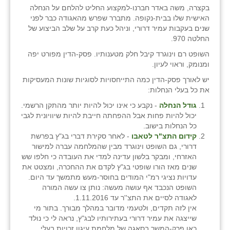
בקצרה, משה באדר חברנו-למקצוע החליט להלחם על הנחלה
בני ציון
האישית שלו בבית-נקופה. מתברר שפרש מהאגודה כבר לפני
שנים בעקבות עמיר דרורי, וניהל כעת קרב על שלב הביצוע של
בצרה
החלטה 970.
השופט רם וינוגרד קיבל חלק מטענותיו. פסק-הדין מפורט יפה
בקעות
ומנומק, וראוי לעיון.
ֿגבעת שפירא
יש לאורך פסק-הדין כמה התייחסויות לסוגיות שונות המעסיקות
את כל בעלי הנחלות:
גן הדרום
גודל הנחלה
- נקבע כי אינו יכול להיות יותר מהתקן הרשמי.
יכול להיות פחות אבל ההפחתה חייבת להיות שיוויונית לגבי
גן השומרון
כל הנחלות בישוב.
קידום התצ"ר לטאבו
- לאחר סקירת דברי בג"ץ בפרשת
גני עם
דרורי, גם השופט וינוגרד מבין שהמלחמה עברה למישור
האזרחי, ומבקר בלשון עדינה למדי את העובדה כי חלפו שש
גני יהודה
שנים מאז הורו שופטי בג"ץ לקדם את ההחכרה, ומצטט את
עדויות נציגי רמ"י המודים בחוסר-מעש מתמשך עד היום.
גנות
השופט הנכבד אף עושה מעשה: נותן צו עשה המורה
לאגודה לסיים את התצ''ר עד 1.11.2016.
ורד יריחו
אין לזה תקדים, ולטעמי מדובר במהלך מבורך. בתור מי
שייצגה את עמיר דרורי בעתירותיו לבג"ץ, נראה לי כי נולד
דקל
כאן פרק-המשך בסאגה של מלחמת עיגון זכויות בעלי