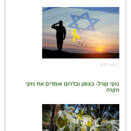
כפר הרי״ף
כפר מישר
כפר מע״ש
כפר מרדכי
כפר סבא (אגרא)
כפר שמריהו
27 פבר 2025
מגשימים
נזקי קורל- בצפון ובדרום אומדים את נזקי
מישר
הקרה
מכורה
מנחמיה
נאות הכיכר