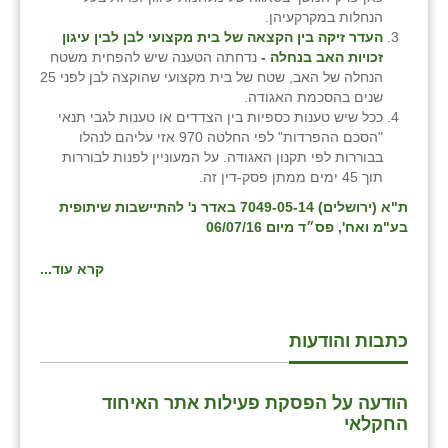
הנחלות במקרקעיהן.
זוהר
העדר זיקה בין הקצאה של בית מקצועי לבן לבין עיגון
זכויות האב בנחלה -
נדחתה הטענה שיש להפחית משטח
הדר עם
הנחלה של האב, שטח של בית מקצועי שהוקצה לבן לפני 25
שנים בהסכמת האגודה.
חבצלת השרון
ככל שיש טענות כספיות בין הצדדים או טענות לגבי תנאי
"הסכם ההפרדות" לפי החלטה 970 אזי עליהם לנהלו
חמרה
בבוררות לפי תקנון האגודה. על המעוניין לפנות לבוררות
תוך 45 ימים ממתן פסק-דין זה.
חרב לאת
ת"א (ירושלים) 7049-05-14 באדר נ' להתיישבות שיתופית
יבול (מורג)
בע"מ ואח', פס״ד מיום 06/07/16
יקנעם
קרא עוד...
כליל
יד השמונה
כתבות והודעות
כפר אביב
הודעה על הפסקת פעילות אתר האיחוד
כפר ביאליק
החקלאי