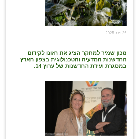
נווה אטי״ב
נהריה (אג״ש)
ניר צבי
26 פבר 2025
עין חצבה
עין תמר
מכון שמיר למחקר הציג את חזונו לקידום
החדשנות המדעית והטכנולוגית בצפון הארץ
עמרים
במסגרת ועידת החדשנות של ערוץ 14.
קורנית
קלחים
רועי
רימונים
רמות השבים
רמת הדר