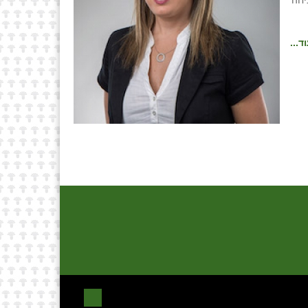
וכיחה
ד...