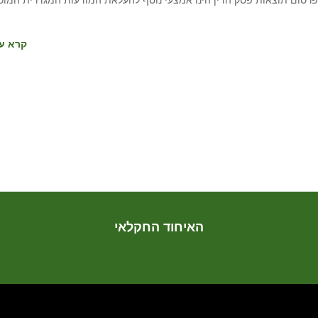
ודה ממש לאחרונה (28.12.2016)* בנושא. פרסום תוצאות פסק הדין הינו אמצעי נוסף להעלאת המודעות המגדרית המ
קרא עו
האיחוד החקלאי