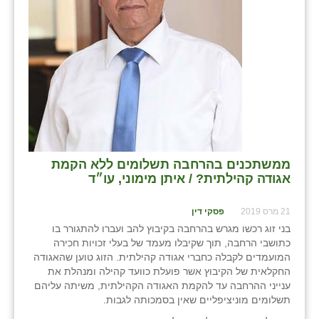
בני ציון
בצרה
בקעות
ֿגבעת שפירא
גן הדרום
גן השומרון
ממשתכנים בהרחבה תשלומים ללא הקמת
אגודה קהילתית? / איתן מימוני, עו״ד
גני עם
21 מרס 2019
פסקי דין
גני יהודה
בני זוג רכשו מגרש בהרחבה בקיבוץ להב ועברו להתגורר בו
כתושבי הרחבה, תוך שקיבלו מעמד של בעלי זכויות חכירה
גנות
המועמדים לקבלה כחברי אגודה קהילתית. הזוג טוען שהאגודה
החקלאית של הקיבוץ אשר פועלת כוועד קהילה ומנהלת את
ורד יריחו
ענייני ההרחבה עד להקמת האגודה הקהילתית, משיתה עליהם
תשלומים מוניציפליים שאין בסמכותה לגבות.
דקל