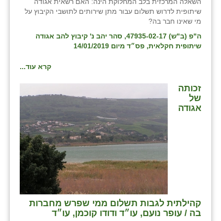
השאלה המרכזית בלב המחלוקת הינה: האם רשאית אגודה
זוהר
שיתופית לדרוש תשלום עבור מתן שירותים לתושבי הקיבוץ על
מי שאינו חבר בה?
הדר עם
ה"פ (ב"ש) 47935-02-17, סהר יהב נ' קיבוץ להב אגודה
שיתופית חקלאית, פס״ד מיום 14/01/2019
חבצלת השרון
קרא עוד...
חמרה
זכותה
חרב לאת
של
אגודה
יבול (מורג)
יקנעם
כליל
יד השמונה
כפר אביב
קהילתית לגבות תשלום ממי שפרש מחברות
כפר ביאליק
בה / עופר נועם, עו״ד ודודו קוכמן, עו״ד