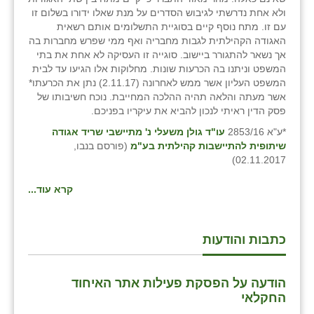
ולא אחת נדרשתי לגיבוש הסדרים על מנת שאלו ידורו בשלום זו
עם זו. מתח נוסף קיים בסוגיית התשלומים אותם רשאית
האגודה הקהילתית לגבות מחבריה ואף ממי שפרש מחברות בה
אך נשאר להתגורר ביישוב. סוגייה זו העסיקה לא אחת את בתי
המשפט וניתנו בה הכרעות שונות. מחלוקות אלו הגיעו עד לבית
המשפט העליון אשר ממש לאחרונה (2.11.17) נתן את הכרעתו*
אשר מעתה והלאה תהיה ההלכה המחייבת. נוכח חשיבותו של
פסק הדין ראיתי לנכון להביא את עיקריו בפניכם.
*ע"א 2853/16
עו"ד גולן משעלי נ' מתיישבי שריד אגודה
שיתופית להתיישבות קהילתית בע"מ
(פורסם בנבו,
02.11.2017)
קרא עוד...
כתבות והודעות
הודעה על הפסקת פעילות אתר האיחוד
החקלאי