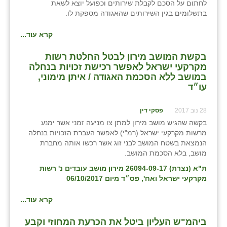
נווה אטי״ב
לחתום על הסכם לקבלת שירותים וכפועל יוצא לשאת
בתשלומים בגין השירותים שהאגודה מספקת לו.
נהריה (אג״ש)
קרא עוד...
ניר צבי
בקשת המושב מירון לבטל החלטת רשות
עין חצבה
מקרקעי ישראל לאפשר רכישת זכויות בנחלה
במושב ללא הסכמת האגודה / איתן מימוני,
עין תמר
עו״ד
עמרים
28 נוב 2017
פסקי דין
קורנית
בקשה שהגיש מושב מירון למתן צו מניעה זמני אשר ימנע
מרשות מקרקעי ישראל (רמ"י) לאפשר העברת הזכויות בנחלה
קלחים
הנמצאת בשטח המושב לבני זוג אשר רכשו אותה מחברת
מושב, בלא הסכמת המושב.
רועי
ת"א (נצרת) 26094-09-17 מירון מושב עובדים נ' רשות
מקרקעי ישראל ואח', פס״ד מיום 06/10/2017
רימונים
קרא עוד...
רמות השבים
ביהמ"ש העליון ביטל את הכרעת המחוזי וקבע
רמת הדר