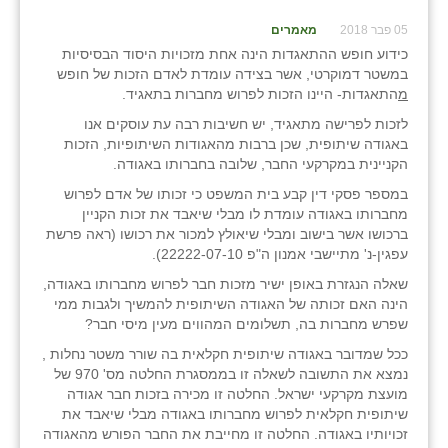
כפר הרי״ף
05 פבר 2018
מאמרים
כפר מישר
כידוע חופש ההתאגדות הינה אחת מזכויות היסוד הבסיסיות
במשטר דמוקרטי, אשר בצידה עומדת לאדם הזכות של חופש
כפר מע״ש
מ
התאגדות- היינו הזכות לפרוש מחברות בתאגיד.
לזכות לפרישה מתאגיד, יש חשיבות רבה עת עוסקים אנו
כפר מרדכי
באגודה שיתופית, שכן ברבות מהאגודות השיתופיות, הזכות
הקניינית במקרקעי החבר, שלובה בחברותו באגודה.
כפר סבא (אגרא)
במספר פסקי דין קבע בית המשפט כי זכותו של אדם לפרוש
כפר שמריהו
מחברותו באגודה עומדת לו מבלי שיאבד את זכות הקניין
ברכושו אשר בישוב ומבלי שיאולץ למכור את רכושו (ראה פרשת
מגשימים
עפגין-נ' מתיישבי אמנון ה"פ 22222-07-10).
שאלה הנגזרת באופן ישיר מזכות חבר לפרוש מחברותו באגודה,
מישר
הינה האם זכותה של האגודה השיתופית להמשיך ולגבות ממי
שפרש מחברות בה, תשלומים המהווים מעין מיסי חבר?
מכורה
ככל שמדובר באגודה שיתופית חקלאית בה שורר משטר נחלות ,
מנחמיה
נמצא את התשובה לשאלה זו בממסגרת החלטה מס' 970 של
מועצת מקרקעי ישראל. החלטה זו מכירה בזכות חבר אגודה
נאות הכיכר
שיתופית חקלאית לפרוש מחברותו באגודה מבלי שיאבד את
זכויותיו באגודה. החלטה זו מחייבת את החבר הפורש מהאגודה