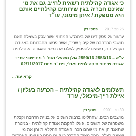
כי אגודה קהילתית רשאית לחייב גם את מי
שאינם חבריה בגין שירותים קהילתיים אותם
שבי ציון
היא מספקת / איתן מימוני, עו״ד
שדה ורבורג
26 נוב 2017
פסקי דין
שדה צבי
ערעור על פסק דינו של ביהמ"ש המחוזי אשר עסק בשאלה האם
תושבי ההרחבה של קיבוץ שריד, אשר פרשו מחברותם באגודה
שדמה
הקהילתית, רשאים להפסיק לשלם את מיסי האגודה הקהילתית
ע"א – 2853/16 2890/16 גולן משעלי ואח' נ' מתיישבי שריד
שכניה
אגודה שיתופית קהילתית ואח'י, פס״ד מיום 02/11/2017
תלמי יוסף
קרא עוד...
בוסתן הגליל
תשלומים לאגודה קהילתית – הכרעה בעליון /
איילת רייך-מיכאלי, עו"ד
30 נוב -0001
פסקי דין
מושבים רבים, שהחליטו ברבות השנים על בניית הרחבה וקבלת
משפחות של תושבים, פעלו להקמת אגודה קהילתית - במטרה
שתאגד הן את מי שהם חברי האגודה החקלאית והן את מי
שאינם כאלה. מהר מאוד התברר כי קיים מתח בין שתי האגודות