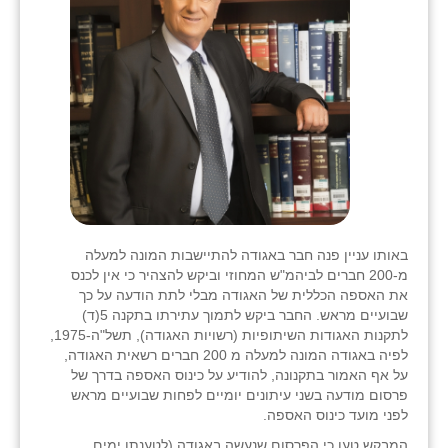
באותו עניין פנה חבר באגודה להתיישבות המונה למעלה
מ-200 חברים לביהמ"ש המחוזי וביקש להצהיר כי אין לכנס
את האספה הכללית של האגודה מבלי לתת הודעה על כך
שבועיים מראש. החבר ביקש לתמוך עתירתו בתקנה 5(ד)
לתקנות האגודות השיתופיות (רשויות האגודה), תשל"ה-1975,
לפיה באגודה המונה למעלה מ 200 חברים רשאית האגודה,
על אף האמור בתקנונה, להודיע על כינוס האספה בדרך של
פרסום מודעה בשני עיתונים יומיים לפחות שבועיים מראש
לפני מועד כינוס האספה.
המבקש טען כי הפרסום שנעשה באגודה (לטענתו ימים