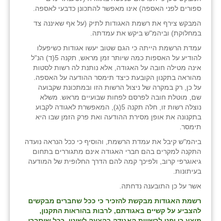
ספורים לפני האספה) אינו מאפשר להתכונן כדבעי לאספה.
המבקש צירף את רשמת האגודות לתיק (על אף שאיננה צד
במחלוקת) וביהמ"ש ביקש את עמדתה.
עמדת הרשמת הייתה כי הגם שטוב יעשו אגודות כשיפעלו
להודיע על האספות כמה שיותר זמן מראש, תקנה 5(ד) הנ"ל
אינה מטילה חובה על האגודה, אלא נותנת לה רשות לסטות
מהוראה בתקנון הקובעת כיצד תימסר ההודעה על האספה.
על כן, רק במקרה של ניצול הרשות הזו ובמתכונת שקבועה
שם, מוטלת חובה לפרסם לפחות שבועיים מראש. משלא
נוצלה רשות זו, חלה תקנה 5(ג), המאפשרת לאגודה לקבוע
בתקנונה את אופן מסירת ההודעה ואת פרק הזמן שבו היא
תימסר.
ביהמ"ש קיבל את עמדת הרשמת, והוסיף כי ככל הנראה נועדה
התקנה למקרים בהם חברי האגודה אינם מתגוררים בתחום
גיאוגרפי קרוב, ולפיכך קמה להם הדרך החלופית של המודעה
בעיתונות.
אשר על כן התובענה נדחתה.
רשמת האגודות מבקשת להזכיר כי ככל שחברים מבקשים
להצביע על קשיים באגודתם, לרבות בהוראות התקנון,
מוצע כי יפנו לרשויות האגודה בהצעה לשינוי. ככל שיסברו