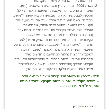
נווה אטי״ב
"דלי האוכלוסין" שבטיפול משרד החקלאות.
בשנת 2009 חברי הקיבוץ והגורמים המיישבים (רשם
נהריה (אג״ש)
האגודות, החטיבה להתיישבות והמועצה האזורית גולן)
הסכימו לבצע שינוי ארגוני, שבסופו הקיבוץ יהפוך ל"מושב
ניר צבי
עובדים". רשם האגודות לשעבר, עו"ד אורי זליגמן, אישר
תקנון חדש למושב ומתווה שינוי ארגוני, שבמסגרתו
עין חצבה
הועברו חלק מענפי הקיבוץ ומניותיו בחברת "חמת גדר"
(החברה המנהלת את אתר חמת גדר, שבבעלות
עין תמר
הקיבוצים – מבוא חמה, כפר חרוב, אפיק ומיצר) לאגודה
חדשה – "מייסדי מיצר", שבבעלות החברים הוותיקים של
עמרים
הקיבוץ. השינוי הארגוני נועד לאפשר למושב (הקיבוץ
לשעבר) להקצות נחלות למתיישבים חדשים מחד
קורנית
ולהבטיח את זכויותיהם הכלכליות והסוציאליות של וותיקי
הקיבוץ מאידך (השטחים החקלאיים שהועברו למייסדי
קלחים
מיצר באים במקום חלקם בחלקות ב' וג' במושב).
ת"א (נצרת) 11074-02-18 קיבוץ מיצר בע"מ- אגודה
רועי
שיתופית חקלאית. ואח' נ' רשות מקרקעי ישראל חיפה
ואח', פס״ד מיום 23/08/21
רימונים
רמות השבים
פורסם ב-
פסקי דין
רמת הדר