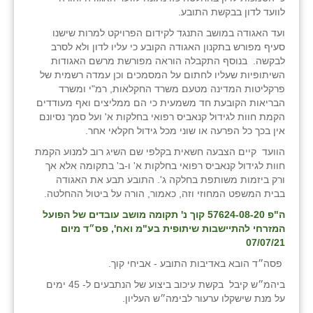
לוועד לדון בבקשת התובע.
ועד האגודה במושב התנגד לקידום הפרויקט למרות שישנו
סעיף מפורש בתקנון האגודה הקובע כי עליו לדון ולא לסרב
לבקשה. בנוסף התקבלה הוראה מפורשת מרשם האגודות
השיתופיות שעליו לחתום על המסמכים וכן עמדה רשמית של
פרקליטות המדינה מטעם משרד החקלאות, רמ"י ומשרד
הבריאות הקובעת חד משמעית כי הם ממליצים ואף מעודדים
הקמת חוות לגידול קנאביס רפואי בחלקות א' ועל סמך נסיונם
אין בכך כל הפרעה או שוני מכל גידול חקלאי אחר.
הוועד קיים הצבעה חשאית בקלפי שם השיג רוב למנוע הקמת
חוות לגידול קנאביס רפואי בחלקות א' ו-ב' בתקומה אלא אך
ורק ביזמות משותפת בחלקה ג'. התובע תבע את האגודה
בבית המשפט המחוזי וזה, כאמור, הורה על ביטול ההחלטה.
ה"פ 57624-08-20 קוך נ' תקומה מושב עובדים של הפועל
המזרחי להתיישבות שיתופית בע"מ ואח', פס״ד מיום
07/07/21
פסה״ד הובא באדיבות התובע - אביחי קוך.
ביהמ״ש קיבל בקשת עיכוב ביצוע של הנתבעים ל- 45 ימים
על מנת שישקלו ערעור לבימה״ש העליון.