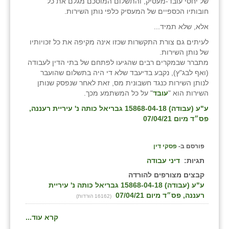
של יחסי עובד-מעסיק, והתשלום המוסכם מגלם את כל
חובותיו הכספיים של המעסיק כלפי נותן השירות.
אלא, שלא תמיד...
לעיתים גם צורת התקשרות שכזו אינה מקיפה את כל זכויותיו
של נותן השירות.
מתברר שבמקרים רבים שהגיעו לפתחם של בתי הדין לעבודה
(ואף לבג"ץ), נקבע בדיעבד שלא די היה בתשלום שהועבר
לנותן השירות כנגד חשבונית מס, זאת לאחר שנפסק שנותן
השירות הוא "
עובד
" על כל המשתמע מכך.
ע"ע (עבודה) 15868-04-18 גבריאל כותה נ' עיריית רעננה,
פס״ד מיום 07/04/21
פורסם ב-
פסקי דין
תגיות:
דיני עבודה
קבצים מצורפים להורדה
ע"ע (עבודה) 15868-04-18 גבריאל כותה נ' עיריית
רעננה, פס״ד מיום 07/04/21
(16162 הורדות)
קרא עוד...