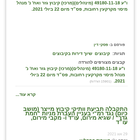
ו"ע 49180-11-18 (מינהלים)(מרכז) קיבוץ גזר ואח' נ' מנהל
זוהר
מיסוי מקרקעין רחובות, פס״ד מיום 22 ביולי 2021.
הדר עם
חבצלת השרון
חמרה
פורסם ב-
פסקי דין
תגיות:
קיבוצים
שיוך דירות בקיבוצים
חרב לאת
קבצים מצורפים להורדה
יבול (מורג)
ו"ע 49180-11-18 (מינהלים)(מרכז) קיבוץ גזר ואח' נ'
מנהל מיסוי מקרקעין רחובות, פס״ד מיום 22 ביולי
יקנעם
2021.
(15901 הורדות)
כליל
קרא עוד...
יד השמונה
התקבלה תביעת וותיקי קיבוץ מייצר (מושב
כיום) נגד רמ"י בעניין העברת מניות "חמת
גדר" / שגיא מירום, עו"ד ו- מקבי מירום,
כפר אביב
עו״ד
כפר ביאליק
29 אוג 2021