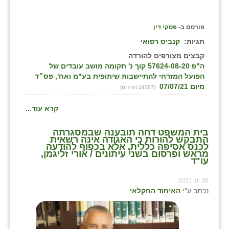
פורסם ב-
פסקי דין
תגיות:
קנביס רפואי
קבצים מצורפים להורדה
ה"פ 57624-08-20 קוך נ' תקומה מושב עובדים של
הפועל המזרחי להתיישבות שיתופית בע"מ ואח', פס״ד
מיום 07/07/21
(19387 הורדות)
קרא עוד...
בית המשפט דחה תובענה שבמסגרתה
התבקש להורות כי האגודה אינה רשאית
לכנס אסיפה כללית, אלא בכפוף להודעה
מראש ופרסום בשני עיתונים / אורי זליגמן,
עו"ד
30 יונ 2021
נכתב ע"י
האיחוד החקלאי