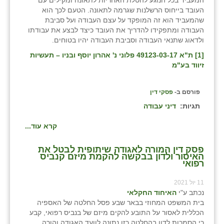
המעביד בכל הנוגע להטלת האחריות לתאונה ומקילים עם
העובד בייחוס הרשלנות שגרמה לתאונה. הטעם לכך הוא
שהמעביד הוא זה המופקד על עצם העבודה ועל סביבת
העבודה ומתפקידו להדריך את העובד כיצד לבצע את עבודתו
ולדאוג שתנאי העבודה וסביבת העבודה יהיו בטוחים.
[1]
ת"א 49123-03-17 פלוני נ' אהרון יוסף ובניו – תעשיות
זיווד בע"מ
פורסם ב-
פסקי דין
תגיות:
דיני עבודה
קרא עוד...
פסק דין המורה לאגודה שיתופית לבטל את
האיסור ולדון בבקשה להקמת מיזם קנביס
רפואי
11 יול 2021
נכתב ע"י
האיחוד החקלאי
בית המשפט המחוזי בבאר שבע פסל החלטה של האספיה
הכללית לאסור על התובע להקים מיזם של בנביס רפואי, קבע
כי הסמכות לדון בהחלטה כזו נתונה לוועד האגודה והורה