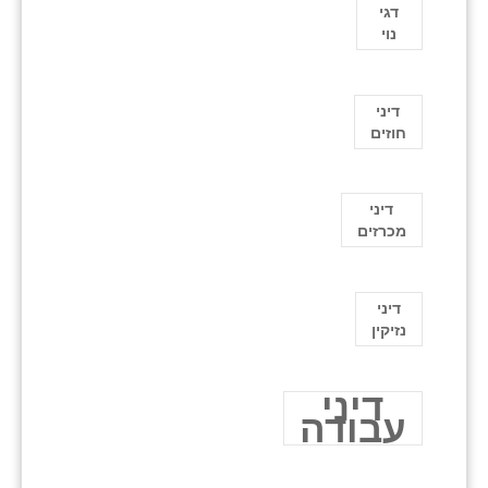
דגי
נוי
דיני
חוזים
דיני
מכרזים
דיני
נזיקין
דיני
עבודה