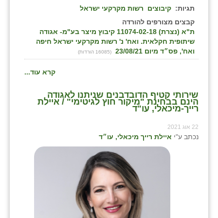
תגיות:
קיבוצים
רשות מקרקעי ישראל
שבי ציון
קבצים מצורפים להורדה
ת"א (נצרת) 11074-02-18 קיבוץ מיצר בע"מ- אגודה
שדה ורבורג
שיתופית חקלאית. ואח' נ' רשות מקרקעי ישראל חיפה
ואח', פס״ד מיום 23/08/21
(16085 הורדות)
שדה צבי
קרא עוד...
שדמה
שירותי קטיף הדובדבנים שניתנו לאגודה
שכניה
הינם בבחינת "מיקור חוץ לגיטימי" / איילת
רייך-מיכאלי, עו"ד
תלמי יוסף
22 אוג 2021
בוסתן הגליל
נכתב ע"י
איילת רייך מיכאלי, עו״ד