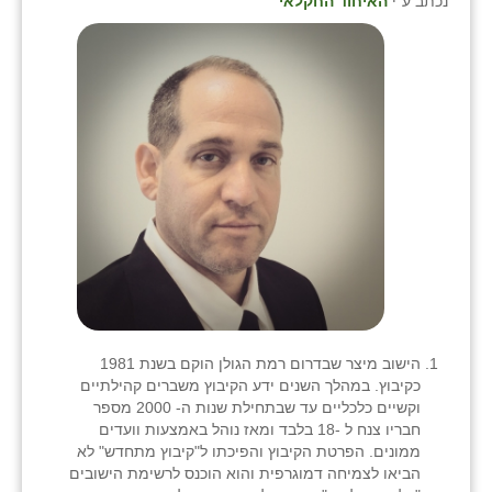
נכתב ע"י
האיחוד החקלאי
כפר הרי״ף
כפר מישר
כפר מע״ש
כפר מרדכי
כפר סבא (אגרא)
כפר שמריהו
מגשימים
מישר
מכורה
הישוב מיצר שבדרום רמת הגולן הוקם בשנת 1981
כקיבוץ. במהלך השנים ידע הקיבוץ משברים קהילתיים
מנחמיה
וקשיים כלכליים עד שבתחילת שנות ה- 2000 מספר
חבריו צנח ל -18 בלבד ומאז נוהל באמצעות וועדים
נאות הכיכר
ממונים. הפרטת הקיבוץ והפיכתו ל"קיבוץ מתחדש" לא
הביאו לצמיחה דמוגרפית והוא הוכנס לרשימת הישובים