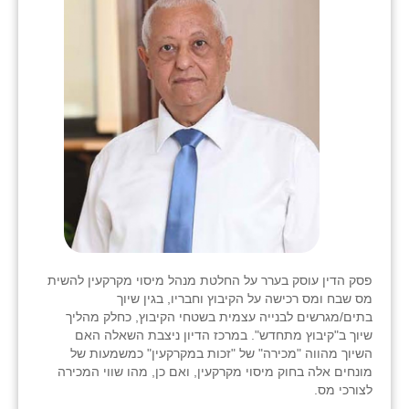
בני ציון
בצרה
בקעות
ֿגבעת שפירא
גן הדרום
גן השומרון
גני עם
גני יהודה
פסק הדין עוסק בערר על החלטת מנהל מיסוי מקרקעין להשית
מס שבח ומס רכישה על הקיבוץ וחבריו, בגין שיוך
גנות
בתים/מגרשים לבנייה עצמית בשטחי הקיבוץ, כחלק מהליך
שיוך ב"קיבוץ מתחדש". במרכז הדיון ניצבת השאלה האם
ורד יריחו
השיוך מהווה "מכירה" של "זכות במקרקעין" כמשמעות של
מונחים אלה בחוק מיסוי מקרקעין, ואם כן, מהו שווי המכירה
דקל
לצורכי מס.