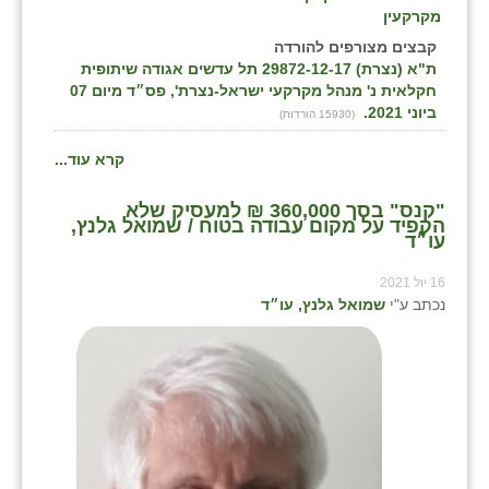
מקרקעין
קבצים מצורפים להורדה
ת"א (נצרת) 29872-12-17 תל עדשים אגודה שיתופית
חקלאית נ' מנהל מקרקעי ישראל-נצרת', פס״ד מיום 07
ביוני 2021.
(15930 הורדות)
קרא עוד...
"קנס" בסך 360,000 ₪ למעסיק שלא
הקפיד על מקום עבודה בטוח / שמואל גלנץ,
עו״ד
16 יול 2021
נכתב ע"י
שמואל גלנץ, עו״ד