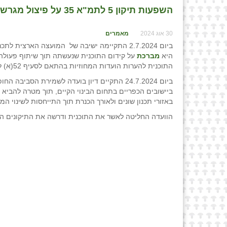
השפעות תיקון 5 לתמ"א 35 על פיצול מגרשים מנחלות ומשקי עזר - חלק א' / אביגדור ליבוביץ, עו״ד
30 אוג 2024
מאמרים
היא
מברכת
על קידום התוכנית שנעשתה תוך שיתוף פעולה 
התוכנית להערות הועדות המחוזיות בהתאם לסעיף 52(א) לחוק התכנון והבניה וזאת לתקופה של
ביישובים הכפריים בתחום הבינוי הקיים, תוך מטרה להביא ל
באזורי תכנון שונים ולאורך הכנרת תוך התייחסות לשינוי המוצע בת
הוועדה החליטה לאשר את התוכנית ודרשה את התיקונים ה