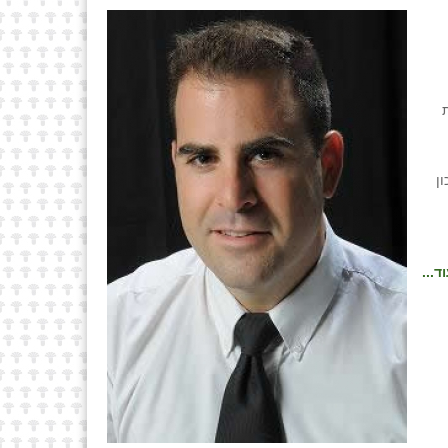
ן
ד...