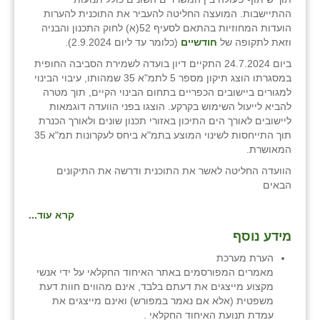
ההתיישבות. המועצה החליטה להעביר את התוכנית להערות
הועדות המחוזיות בהתאם לסעיף 52(א) לחוק התכנון והבניה
וזאת לתקופה של
חודשיים
(כלומר עד ליום 2.9.2024).
ביום 24.7.2024 התקיים דיון בועדה לשמירת הסביבה החופית
במסגרתו הוצג תיקון מספר 5 לתמ"א 35 שמהותו, עיבוי הבינוי
למגורים ביישובים הכפריים בתחום הבינוי הקיים, תוך מטרה
להביא לייעול השימוש בקרקע. הוצגו בפני הוועדה דוגמאות
ליישובים לאורך הים התיכון באזורי תכנון שונים ולאורך הכנרת
תוך התייחסות לשינוי המוצע בתמ"א ביחס לעקרונות תמ"א 35
המאושרת.
הוועדה החליטה לאשר את התוכנית ודרשה את התיקונים
הבאים
קרא עוד...
מידע נוסף
הערת מערכת
מאמרים המפורסמים באתר האיחוד החקלאי על ידי אנשי
מקצוע מייצגים את דעתם בלבד, אינם מהווים חוות דעת
משפטית (אלא אם נאמר במפורש) ואינם מייצגים את
עמדת תנועת האיחוד החקלאי .