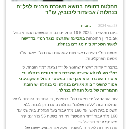
החלטה דחופה בנושא השכרת מבנים לפל"ח
בנחלות / אביגדור ליבוביץ, עו״ד
28 מאי 2024
כתבות
ביום חמישי ה- 16.5.2024 התקיים בבית המשפט המחוזי בתל
אביב דיון ההוכחות
בתביעה שהגשנו כנגד רמ"י בדרישה
לאשר השכרת בית מגורים בנחלה
.
מטעם רמ"י העידה ראש צוות עסקאות ואת רמ"י ייצגה עו"ד
מטעם הפרקליטות.
בתצהיר עדות ראשית שהוגש על ידי נציגת רמ"י הובהר, כי,
רמ"י מעולם לא אישרה השכרת בית מגורים בנחלה וכי
איסור ההשכרה הוא אבן יסוד במשטר הנחלות שקובע כי
אסור להשכיר בית מגורים בנחלה וכי בנחלה יש חובת
התגוררות של בעל הנחלה בנחלה
.
עוד הובהר על ידי נציגת רמ"י בתצהיר, כי המדינה הקנתה לבעלי
הנחלות זכות "ללא תשלום" בנחלות בהם ניתן לבנות ללא
תשלום בית ראשי עד 160 מ"ר עבור בעל הנחלה, בית שני עד
160 מ"ר עבור "דור ההמשך" ויחידה בשטח 55 מ"ר עם קיר
משותף עבור דור שלישי.
את היחידות לא ניתן להשכיר, אלא אם מבוצע יישום של