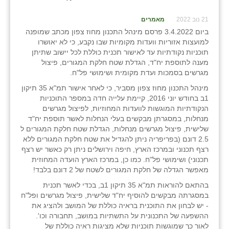
21 נוב 2022
מאמרים
ביום 3.4.2022 פרסם מינהל התכנון מחוז צפון מכתב שמופנה
למועצות אזוריות וועדות מקומיות שבו נקבע, כי לא יאושרו
תוכניות נקודתיות עד לאישור תכנית כוללת לכל יישוב שתיתן
מענה לתוספת יח"ד, הגדלת שטח חלקת המגורים, פיצול
מגרשים בסמכות ועדת מקומית ושימושי פל"ח.
מינהל התכנון מחוז צפון מסביר, כי לאחר אישור תמ"א 35 תיקון
1ב בחודש יוני 2016, קיימת עלייה חדה במספר התוכניות
הנקודתיות המוגשות לוועדות המחוזיות, לפיצול מגרשים
מנחלות, במסגרתן מבקשים בעלי הנחלות לאשר תוספת יח"ד
שלישית, פיצול מגרשים מנחלות, הגדלת שטח חלקת המגורים ל
2.5 דונם (בפריפריה ניתן להגדיל את שטח חלקת המגורים ללא
רצף תכנוני ובמרכז הארץ, חיפה וירושלים ניתן רק כאשר יש רצף
תכנוני) ושימושי פל"ח. כמו כן, במרכז הארץ הועדה המחוזית
מאפשר הגדלה של חלקת המגורים לשטח של 2 דונם בלבד!
בהתאם להוראות תמ"א 35 תיקון 1ב, בכדי לאשר תכנית
במסגרתה מבקשים להוסיף יח"ד שלישית, פיצול מגרשים ופל"ח
- יש לבחון את התוכנית בראיה כוללת של המושב ולהציג את
ההשפעה של התכנונית על התשתיות במושב, תחבורה וכו'.
לאור כך שמוגשות תוכניות שלא מציגות ראיה כוללת של