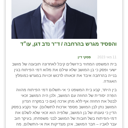
והפסיד מגרש בהרחבה / ד"ר נדב דגן, עו״ד
11 מאי 2023
פסקי דין
בית המשפט המחוזי בירושלים קיבל לאחרונה תובענה של מושב
ישעי ופסק כי בן המושב שלא שילם את מלוא דמי הפיתוח בגין
בנייה בהרחבה איבד את זכאותו לרכוש זכויות במגרש כמומלץ
האגודה.
בין היתר, קבע בית המשפט כי אי-תשלום דמי הפיתוח מהווה
הפרה יסודית של החוזה עם המושב, ולכן היה המושב זכאי
לבטל את החוזה אף ללא מתן ארכה (אם כי במקרה הנדון
המושב נתן לבן המושב מספר ארכות לתשלום). עוד נקבע בפסק
הדין כי טענתו של בן המושב, שלפיה הוא זכאי שלא לשלם את
דמי-הפיתוח בשל חובות של המושב לבני משפחתו, בעיקר חוב
עבר לאביו – חבר המושב, אינן מצדיקות את אי-התשלום, מה