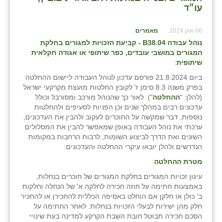
נווה אטי״ב
עו״ד
נהריה (אג״ש)
06 אוק 2024
מאמרים
ניר צבי
נוהל עבודה
B
38.04 - קביעת הזכויות למגורים בחלקת
המגורים במושבי עובדים, כפר שיתופי או אגודה חקלאית
עין חצבה
שיתופית
:
ביום 21.8.2024 פורסם עדכון לנוהל העבודה ליישום ההחלטה
עין תמר
בפרק משנה 8.3 סימן ז' לקובץ החלטות מועצת מקרקעי ישראל
(להלן: "
ההחלטה
"). לאור כך שהנוהל מורכב ומסורבל וכולל
עמרים
עדכונים רבים במהלך שנים וכן הפניות לסעיפים ולהחלטות
נוספות, דבר שמקשה על החוכרים לעקוב ולהבין את העדכונים,
קורנית
ערכתי את נוהל העבודה באופן שמאפשר להבין את המסלולים
השונים ואת הדרך לביצוע השומות, לרבות הרחבות במקומות
קלחים
הנדרשים ולהלן יובאו עיקרי ההחלטה והעדכונים:
רועי
מטרת ההחלטה
:
עיגון זכויות המגורים בחלקת המגורים של חוכרים בנחלות,
רימונים
באמצעות חתימה על חוזה חכירה לחלקה א' של הנחלה וחלקות
ב' כולן או חלקן אם הוחלט באסיפה הכללית להחכירן או להחכיר
רמות השבים
חלק מהן ישירות לבעלי הזכויות בנחלות. לאחר החתימה על
הסכם חכירה תבוטל חובת השבת הקרקע למדינה בעת שינויי
רמת הדר