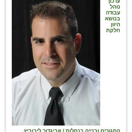
עדכון
כפר הרי״ף
נוהל
עבודה
כפר מישר
בנושא
היוון
כפר מע״ש
חלקת
כפר מרדכי
כפר סבא (אגרא)
כפר שמריהו
מגשימים
מישר
מכורה
מנחמיה
נאות הכיכר
המגורים ובנייה בנחלות / אביגדור ליבוביץ,