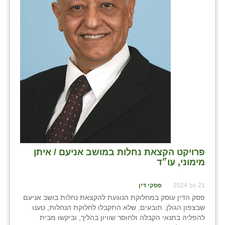
בני ציון
בצרה
בקעות
ֿגבעת שפירא
גן הדרום
גן השומרון
גני עם
פרויקט הקצאת נחלות במושב אניעם / איתן
גני יהודה
מימוני, עו״ד
גנות
21 נוב 2024
פסקי דין
ורד יריחו
פסק הדין עוסק במחלוקת הנוגעת להקצאת נחלות בושב אניעם
שבצפון הגולן. תובעים, שלא התקבלו לחלוקת הנחלות, טענו
דקל
להפליה בתנאי הקבלה ולחוסר שוויון בהליך, וביקשו מבית