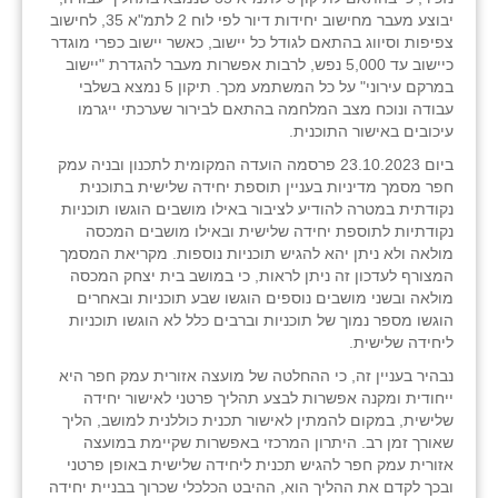
יבוצע מעבר מחישוב יחידות דיור לפי לוח 2 לתמ"א 35, לחישוב
צפיפות וסיווג בהתאם לגודל כל יישוב, כאשר יישוב כפרי מוגדר
כיישוב עד 5,000 נפש, לרבות אפשרות מעבר להגדרת "יישוב
במרקם עירוני" על כל המשתמע מכך. תיקון 5 נמצא בשלבי
עבודה ונוכח מצב המלחמה בהתאם לבירור שערכתי ייגרמו
עיכובים באישור התוכנית.
ביום 23.10.2023 פרסמה הועדה המקומית לתכנון ובניה עמק
חפר מסמך מדיניות בעניין תוספת יחידה שלישית בתוכנית
נקודתית במטרה להודיע לציבור באילו מושבים הוגשו תוכניות
נקודתיות לתוספת יחידה שלישית ובאילו מושבים המכסה
מולאה ולא ניתן יהא להגיש תוכניות נוספות. מקריאת המסמך
המצורף לעדכון זה ניתן לראות, כי במושב בית יצחק המכסה
מולאה ובשני מושבים נוספים הוגשו שבע תוכניות ובאחרים
הוגשו מספר נמוך של תוכניות וברבים כלל לא הוגשו תוכניות
ליחידה שלישית.
נבהיר בעניין זה, כי ההחלטה של מועצה אזורית עמק חפר היא
ייחודית ומקנה אפשרות לבצע תהליך פרטני לאישור יחידה
שלישית, במקום להמתין לאישור תכנית כוללנית למושב, הליך
שאורך זמן רב. היתרון המרכזי באפשרות שקיימת במועצה
אזורית עמק חפר להגיש תכנית ליחידה שלישית באופן פרטני
ובכך לקדם את ההליך הוא, ההיבט הכלכלי שכרוך בבניית יחידה