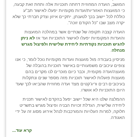
המושב, הועדה המחוזית דחתה תוכניות אלה ותחת זאת קבעה,
כי המועצות האזוריות/ועדות מקומיות יפעלו לאישור תב"ע
כוללת לכל יישוב בכך לטענתן, יתקיים איזון וצדק חברתי כך שלא
יקרה מצב שבו "כל הקודם זוכה".
הועדה קצבה תקופה של שנתיים אשר במהלכה המועצות
והועדות המקומיות יפעלו לאישור התוכניות ועד אז
לא ניתן
להגיש תוכניות נקודתיות ליחידת שלישית ולפיצול מגרש
מנחלה
.
מניסיון בעבודה מול מועצות וועדות מקומיות נוכל לומר, כי אנו
צופים עיכובים משמעותיים באישור תוכניות בהובלה של
מועצה/ועדה מקומית, וכבר כיום מוכרים לנו מקרים בהם
מועצות פועלות לאישור תוכניות מזה מספר שנים ונתקלות
בעיכובים רבים וריג'קטים מצד ועדה מחוזית שהביאו לכך שעד
היום התוכניות לא אושרו.
ההמלצה שלנו היא שכל יישוב יפעל בהקדם לאישור תכנית
ליחידה שלישית, הגדלת זכויות הבניה ופיצול מגרש בתשריט
חלוקה, למרות העלויות והמורכבות לנהל אירוע מסוג זה על ידי
האגודה.
קרא עוד...