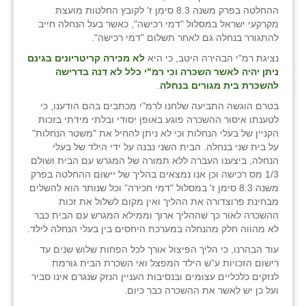
ההחלטה בפרק משנה 8.3 סימן ז' לקובץ החלטות מועצת
מקרקעי ישראל במסלול "דמי רכישה", כאשר בעל הנחלה חייב
להתגורר בנחלה גם לאחר תשלום "דמי רכישה".
נציגת רמ"י הבהירה היטב, כי היא
לא מכירה קריטריונים בגינם
ניתן יהיה לאשר השכרה וכי רמ"י כלל לא דנה בדרישה
להשכרת בית מגורים בנחלה
.
בטרם הוגשה התביעה שלחנו לרמ"י מכתבים בהם הודענו, כי
לטענתו איסור ההשכרה פוגע באופן יסודי ובלתי מידתי בזכות
הקניין של בעלי הנחלות וכי לא ניתן להחיל את "משטר הנחלות"
על בית שני בנחלה. הבית השני נבנה על ידי הילד של בעלי
הנחלה, ביצענו העברה ללא תמורה של המגרש עם הבית ושולם
1/3 מס רכישה וכן אנו נמצאים בהליך של יישום ההחלטה בפרק
משנה 8.3 סימן ז' במסלול "דמי חכירה" וכל שנותר הוא להשלים
מבחינת פרוצדורה את ההליך ואין מקום לשלול את זכות
ההשכרה לאור כך שההליך ארוך וממילא המגרש עם הבית כבר
לא מהווה חלק מהנחלה במערכת היחסים בין בעלי הנחלה לילד.
עוד הבהרנו, כי הליך הפיצול אורך לכל הפחות שלוש שנים עד
רישום הזכויות ע"ש הילד המפצל ואי השכרת הבית גורמת
לנזקים כלכליים עצומים ובנסיבות העניין הנזק שנגרם אינו סביר
ועל כן יש לאשר את ההשכרה כבר כיום.