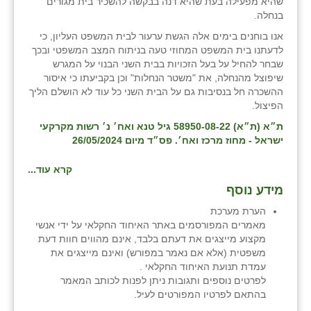
שהיא מפעילה בעת שהיא דנה בבקשה להשכיר בית מגורים
בנחלה.
אנו בוחנים בימים אלה הגשת ערעור לבית המשפט העליון, כי
לדעתנו בית המשפט המחוזי טעה בניתוח המצב המשפטי ובכך
שבחר להחיל על בעל הזכויות בבית השני הבנוי על המגרש
שיפוצל מהנחלה, את "משטר הנחלות" וכן בקביעתו כי איסור
ההשכרה חל בנסיבות גם על הבית השני כל עוד לא הושלם הליך
הפיצול.
ת״א (ת״א) 58950-08-22 גיל טנא ואח׳ נ׳ רשות מקרקעי
ישראל - מחוז מרכז ואח׳. פס״ד מיום 26/05/2024
קרא עוד...
מידע נוסף
הערת מערכת
מאמרים המפורסמים באתר האיחוד החקלאי על ידי אנשי
מקצוע מייצגים את דעתם בלבד, אינם מהווים חוות דעת
משפטית (אלא אם נאמר במפורש) ואינם מייצגים את
עמדת תנועת האיחוד החקלאי .
לפרטים נוספים ותגובות ניתן לפנות לכותב המאמר
בהתאם לפרטיו המפורטים לעיל.