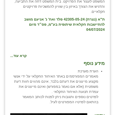
המשפט לעצור את הפרויקט. בית המשפט דחה את התביעה,
זוהר
והדגיש את הצורך באיזון בין שוויון להמשכיות פרויקטים
חקלאיים.
הדר עם
ת"א (נצרת) 42305-05-24 פלד ואח' נ' אניעם מושב
להתיישבות חקלאית שיתופית בע"מ, פס״ד מיום
חבצלת השרון
04/07/2024
חמרה
חרב לאת
קרא עוד...
יבול (מורג)
מידע נוסף
יקנעם
הערת מערכת
מאמרים המפורסמים באתר האיחוד החקלאי על ידי אנשי
כליל
מקצוע מייצגים את דעתם בלבד, אינם מהווים חוות דעת
משפטית (אלא אם נאמר במפורש) ואינם מייצגים את
יד השמונה
עמדת תנועת האיחוד החקלאי .
לפרטים נוספים ותגובות ניתן לפנות לכותב המאמר
כפר אביב
בהתאם לפרטיו המפורטים לעיל.
כפר ביאליק