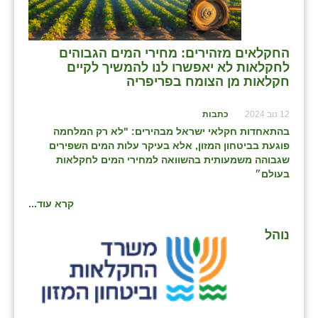
כפר הרי״ף
כפר מישר
⁨החקלאים מזהירים: מחירי המים הגבוהים
כפר מע״ש
לחקלאות לא יאפשרו לנו להמשיך לקיים
חקלאות מן הצומח בפריפריה⁩
כפר מרדכי
12 נוב 2024
כתבות
כפר סבא (אגרא)
בהתאחדות חקלאי ישראל מבהירים: "לא רק המלחמה
פוגעת בביטחון המזון, אלא בעיקר עלות המים השפירים
כפר שמריהו
שגבוהה משמעותית בהשוואה למחירי המים לחקלאות
בעולם״
מגשימים
קרא עוד...
מישר
נוהל
מכורה
מנחמיה
נאות הכיכר