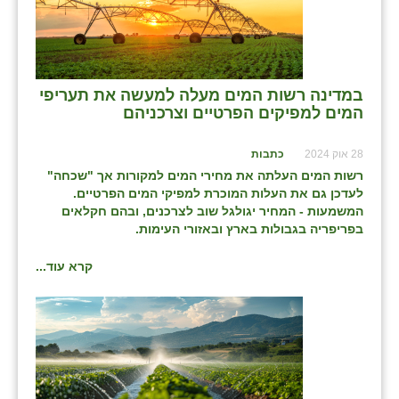
שבי ציון
שדה ורבורג
במדינה רשות המים מעלה למעשה את תעריפי
שדה צבי
המים למפיקים הפרטיים וצרכניהם
שדמה
28 אוק 2024
כתבות
שכניה
רשות המים העלתה את מחירי המים למקורות אך "שכחה"
לעדכן גם את העלות המוכרת למפיקי המים הפרטיים.
תלמי יוסף
המשמעות - המחיר יגולגל שוב לצרכנים, ובהם חקלאים
בפריפריה בגבולות בארץ ובאזורי העימות.
בוסתן הגליל
קרא עוד...