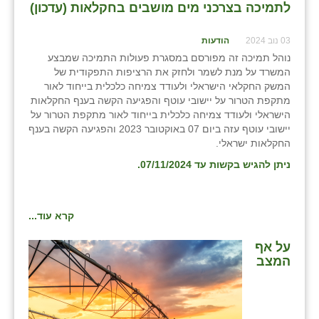
נווה אטי״ב
לתמיכה בצרכני מים מושבים בחקלאות (עדכון)
נהריה (אג״ש)
03 נוב 2024
הודעות
נוהל תמיכה זה מפורסם במסגרת פעולות התמיכה שמבצע
ניר צבי
המשרד על מנת לשמר ולחזק את הרציפות התפקודית של
המשק החקלאי הישראלי ולעודד צמיחה כלכלית בייחוד לאור
עין חצבה
מתקפת הטרור על יישובי עוטף והפגיעה הקשה בענף החקלאות
הישראלי ולעודד צמיחה כלכלית בייחוד לאור מתקפת הטרור על
עין תמר
יישובי עוטף עזה ביום 07 באוקטובר 2023 והפגיעה הקשה בענף
החקלאות ישראלי.
עמרים
ניתן להגיש בקשות עד 07/11/2024.
קורנית
קלחים
קרא עוד...
רועי
על אף
רימונים
המצב
רמות השבים
רמת הדר