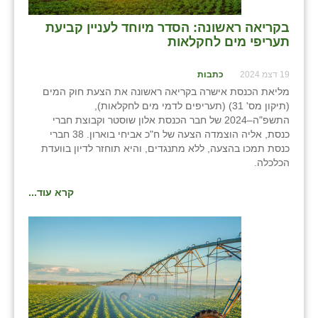
זוהר
בקריאה ראשונה: הסדר מיוחד לעניין קביעת
תעריפי מים לחקלאות
הדר עם
חבצלת השרון
19 דצמ 2024
כתבות
מליאת הכנסת אישרה בקריאה ראשונה את הצעת חוק המים
חמרה
(תיקון מס' 31) (תעריפים לדמי מים לחקלאות),
התשפ"ה–2024 של חבר הכנסת אלון שוסטר וקבוצת חברי
חרב לאת
כנסת, אליה הוצמדה הצעה של ח"כ אביחי בוארון. 38 חברי
כנסת תמכו בהצעה, ללא מתנגדים, והיא תוחזר לדיון בוועדת
יבול (מורג)
הכלכלה.
יקנעם
קרא עוד...
כליל
יד השמונה
כפר אביב
כפר ביאליק