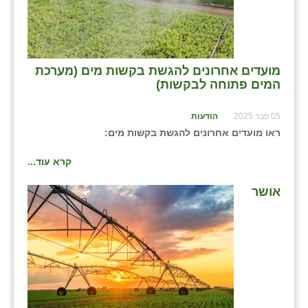
בני ציון
בצרה
מועדים אחרונים להגשת בקשות מים (מערכת
בקעות
המים פתוחה לבקשות)
ֿגבעת שפירא
05 פבר 2025
הודעות
גן הדרום
ראו מועדים אחרונים להגשת בקשות מים:
גן השומרון
קרא עוד...
גני עם
אושר
גני יהודה
גנות
ורד יריחו
דקל