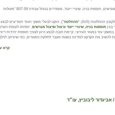
תהליכי העבודה לביצוע תהליך היוון, מכר משקי עזר, פיצול מגרשים, תוספת בניה, שינויי ייעוד, מוסדרים בנוהל עבודה B37.09 "פעולות
ההחלטה
"), הוקנו לבעלי משקי העזר תמריצים לבצע
 בגין
תוספות בניה, שינויי ייעוד וניצול ופיצול מגרשים
, יופחתו לעומת הערכ
שקי עזר במגזר העירוני, קיימת חובה לבצע היוון לצורך תוספת יחידות דיור,
 להשיב את הקרקע למדינה בשטח מעבר לחלקת המגורים, כפי שיורחב להלן.
קרא עו
אביגדור ליבוביץ, עו״ד