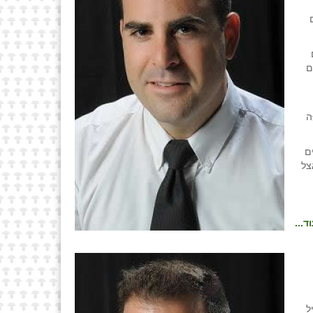
ם
ּה
ם
צל
ד...
ריל