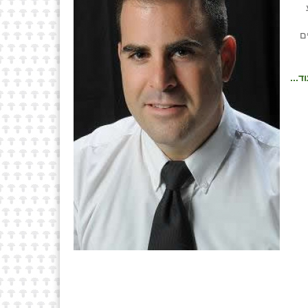
ע
ם
ד...