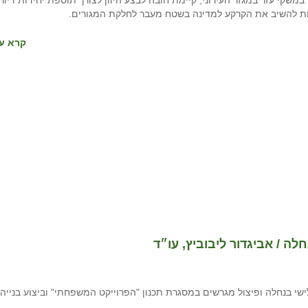
שקי עזר במגזר העירוני, קיימת חובה לבצע היוון לצורך תוספת יחידות דיור,
ת להשיב את הקרקע למדינה בשטח מעבר לחלקת המגורים.
קרא עו
ה / אביגדור ליבוביץ, עו״ד
שי בנחלה ופיצול מגרשים במסגרת תכנון "הפרוייקט המשפחתי" וביצוע בנייה