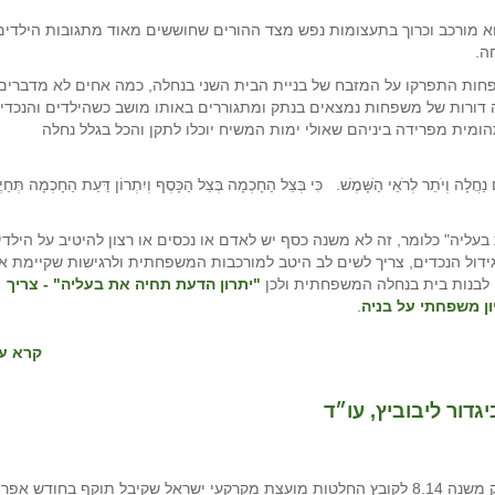
א מורכב וכרוך בתעצומות נפש מצד ההורים שחוששים מאוד מתגובות הילדים
ה.
שפחות התפרקו על המזבח של בניית הבית השני בנחלה, כמה אחים לא מדברים
ה דורות של משפחות נמצאים בנתק ומתגוררים באותו מושב כשהילדים והנכדי
ומית מפרידה ביניהם שאולי ימות המשיח יוכלו לתקן והכל בגלל נחלה
לְרֹאֵי הַשָּׁמֶשׁ. כִּי בְּצֵל הַחָכְמָה בְּצֵל הַכָּסֶף וְיִתְרוֹן דַּעַת הַחָכְמָה תְּחַיֶ
ליה" כלומר, זה לא משנה כסף יש לאדם או נכסים או רצון להיטיב על הילדי
גידול הנכדים, צריך לשים לב היטב למורכבות המשפחתית ולרגישות שקיימת א
לבנות בית בנחלה המשפחתית ולכן
"יתרון הדעת תחיה את בעליה" - צריך
ן משפחתי על בניה
.
קרא עו
גדור ליבוביץ, עו״ד
ההוראות ביחס להסדרת הזכויות במשקי העזר קבועות בפרק משנה 8.14 לקובץ החלטות מועצת מקרקעי ישראל שקיבל תוקף בחודש אפ