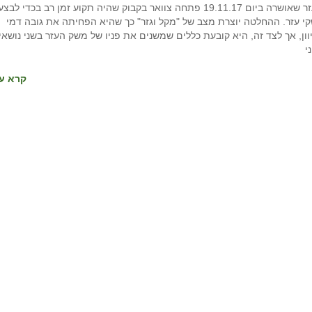
החלטה 1521 של מועצת מקרקעי ישראל העוסקת במשקי עזר שאושרה ביום 19.11.17 פתחה צוואר בקבוק שהיה תקוע זמן רב בכדי לבצ
קי עזר. ההחלטה יוצרת מצב של "מקל וגזר" כך שהיא הפחיתה את גובה דמי
ון, אך לצד זה, היא קובעת כללים שמשנים את פניו של משק העזר בשני נושאי
י
קרא עו