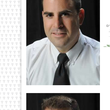
ים
ד...