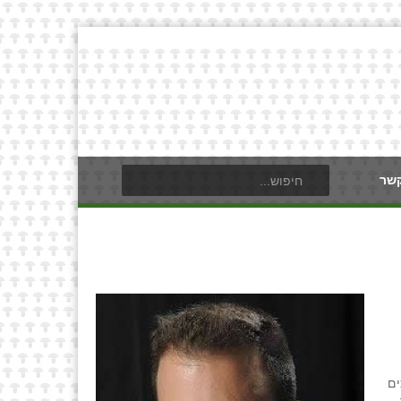
קשר
ים