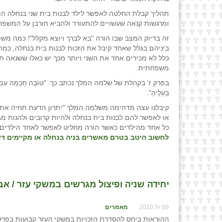
תהליך קבלת החלטה לאפשר לילד לבנות בית שני בנחלה הו
ומרגשות קנאה שעשויים להתעורר ולהביא חורבן על המשפח
זה בדיוק המצב שבו הורה "בא לברך ויוצא מקלל"! כמה מ
ביניהם בגלל שאחד קיבל את הזכות לבנות בית בנחלה, כמ
כלל לא מכירים אחד את השני ויותר מכך יש כאלו ששנאה תה
משפחתית.
בפרק ז' בקהלת של שלמה המלך נכתב כך: "טוֹבָה חָכְמָה עִם נַחֲלָה וְיֹתֵר 
בְעָלֶיהָ".
קיבלנו עצה מדהימה משלמה המלך "יתרון הדעת תחיה את בע
או לאפשר להם לבנות בית בנחלה ולהיות קרובים ולהנות מ
כל אחד מהילדים כאשר הורה מחליט לאפשר לאחד הילדים 
לחשוב היטב בטרם מאשרים בניה בנחלה או מקיימים דיו
יחידה שניה ופיצול מגרשים במשקי עזר / אבי
09 יול 2020
מאמרים