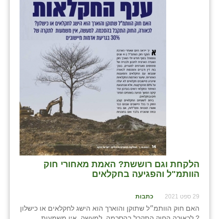
זוהר
הדר עם
חבצלת השרון
חמרה
חרב לאת
יבול (מורג)
יקנעם
כליל
הלקחת וגם רוששת? האמת מאחורי חוק
יד השמונה
הוותמ"ל והפגיעה בחקלאים
כפר אביב
29 ספט 2021
כתבות
כפר ביאליק
האם חוק הוותמ״ל שתוקן והוארך הוא הישג לחקלאים או כישלון
? לכאורה החוק התקבל בהסכמה. למעשה, אין משמעות