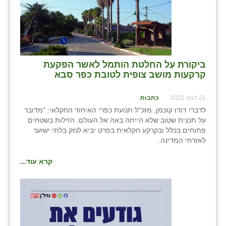
בני ציון
בצרה
בקעות
⁨ביקורת על החלטת הותמל לאשר הפקעת
ֿגבעת שפירא
קרקעות מושב צופית לטובת כפר סבא⁩
גן הדרום
21 דצמ 2022
כתבות
לדברי דודו קוכמן, מזכ"ל תנועת כפרי האיחוד החקלאי: "מדובר
גן השומרון
על תכנית שטוב שלא הייתה באה אל העולם. הזילות בשטחים
פתוחים בכלל ובקרקע חקלאית בפרט יביא לנזק בלתי ישוער
גני עם
לאזרחי המדינה.
גני יהודה
קרא עוד...
גנות
ורד יריחו
דקל