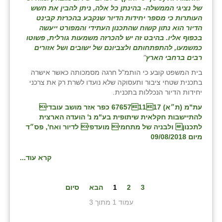
של נציגי הממשלה- בהינתן כל אלה, ניתן להבין את חשש
העותרות כי מספר יחידות הדיור שנקבע בהכרזת קבינט
הדיור הוא נתון קשוח שהתכנון העתידי והמפורט ייעשה
בכפוף אליו. בהיבט זה יש להכרזה משמעות גורלית, פשוטו
כמשמעו, להתפתחותם ולצביונם של ישובים ושל אזורים
רבים ברחבי הארץ
"
בית המשפט קובע כי הותמ"ל חרגה מסמכותה כאשר אישרה
בתכנית שטחי ציבור ותעסוקה שלא נועדו לשרת רק את צרכני
יחידות הדיור הנכללות בתכנית
.
עת"מ (ת״א) 676571117 כפר אזר מושב עובדי
להתיישבות חקלאית שיתופית בע"מ נ' הועדה הארצית
לתכנון ולבניה של מתחמי מועדפי לדיור ואח', פס״ד
מיום 09/08/2018
קרא עוד...
3
2
1
הבא
סיום
עמוד 1 מתוך 3