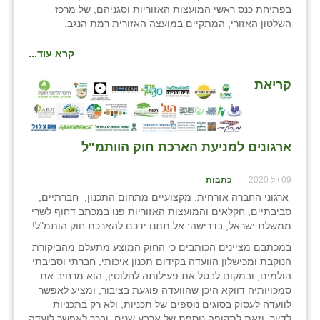
בפתיחת כנס ראשי המועצות האזוריות וסגניהם, של מרכז
השלטון האזורי, המתקיים במועצה האזורית רמת הנגב.
קרא עוד...
קריאת
ארגונים למניעת הארכת חוק הוותמ"ל
09 יול 2020
כתבות
ארגוני החברה אזרחית: מקצועיים מתחום התכנון, חברתיים,
סביבתיים, חקלאים והמועצות האזוריות פנו במכתב דחוף לשרי
ממשלת ישראל, בדרישה: אל תתנו ידכם להארכת חוק הותמ"ל!
במכתבם מציינים הכותבים כי החוק המוצע מתעלם מהביקורת
הנוקבת ומכישלון הוועדה בקידום תכנון איכותי, חברתי וסביבתי
הולמים, ובמקום לבטל את פעילותה לחלוטין, הוא מרחיב את
סמכויותיה דווקא היכן שהוועדה פוגעת בציבור, ומציע לאפשר
לוועדה לעסוק בסוגים נוספים של תכניות, ולא רק בתכניות
לדיור, וזאת לתקופה נוספת של ארבע שנים, ובכך לאפשר לועדה