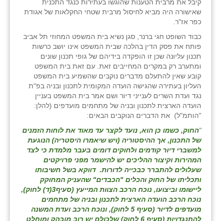
קיבל את מרבית הטענות שהוגשו בעתירות כנגד התכנית
שאישורה היה מביא לחיסול מרבית שטחי החקלאות של אגודת
כפר אז"ר.
כבוד השופט חגי ברנר, סגן נשיא בית המשפט המחוזי תל אביב
פותח את פסק הדין בהלכה שבית המשפט אינו יושב כרשות
תכנון עליונה שכן זו הופקדה בידיהם של גופי תכנון שונים
ומתערב רק במקרים המחייבים זאת. עם זאת בית המשפט
קובע שאין להתעלם מדברים נוקבים שהשמיע בית המשפט
העליון בעתירה שהגישה הועדה המקומית לתכנון ובניה בפ"ת
נגד ועדת השרים לענייני דיור ושם אמר בית המשפט בעניין
הועדה הארצית לתכנון ובניה של מתחמים מועדפים (להלן:
"הותמ"ל) את הדברים הנוקבים הבאים:
"
החוק, כשמו כן הוא, נועד לקצר עד מאוד את לוחות הזמנים
של התכנון, אך ההיסטוריה (ויש שיאמרו היסטריה) הנוגעת
למשברי דיור קודמים ולחוקים דומים בעבר מלמדת כי לצד
המהירות וקיצור ההליכים יש להישמר מפני פרויקטים
שעלולים להתברר כבכייה לדורות. דווקא בשל חשיבותו
ותכליתו של החוק והכלים "הכבדים" שהעניק המחוקק
ליישומו וביצועו, נוכח הרכב הצוות המייעץ (סעיף3(ד) לחוק),
נוכח הרכב הועדה הארצית לתכנון ובניה של מתחמים
מועדפים לדיור (סעיף 5 לחוק), ונוכח הרכב ועדת המשנה
להתנגדויות (סעיף 6 לחוק) שלכולם יש רוב מובהק ומוחלט