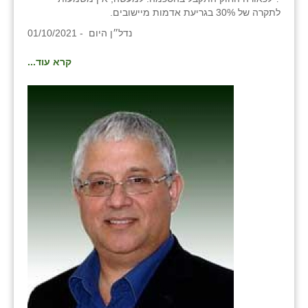
כפר הרי״ף
לתקרה של 30% בגריעת אדמות מיישובים.
נדל״ן היום - 01/10/2021
כפר מישר
כפר מע״ש
קרא עוד...
כפר מרדכי
כפר סבא (אגרא)
כפר שמריהו
מגשימים
מישר
מכורה
מנחמיה
נאות הכיכר