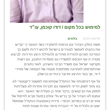
למימוש בכל מקום / דודו קוכמן, עו״ד
04 ספט 2018
בלוגים
משה כחלון הצהיר עם כניסתו לתפקידו כשר האוצר כי יקדיש
את כהונתו לאפשר לצעירים בישראל לרכוש דירות ולשם כך
המדינה תגרום להורדת מחירים ולהגדלת היצע הדירות. לביצוע
מטרה זו אף הוכפפו למשרדו גם מוסדות התכנון, גם רשות
מקרקעי ישראל וגם משרד הבינוי והשיכון. לאור נתונים
שהתפרסמו לאחרונה מסתמנת מגמה של הקפאה של מחירי
דיור, אך בצד ההיצע מדובר בינתיים בכישלון.
על אף דורסנותה של הותמ"ל שמתאימה למשטר דיקטטורי לא
בא מזור לשוק הדיור ולמעשה גם תכניות אחרות לא מצליחות
לספק את הביקושים. בדבר אחד כן מצליח שר האוצר. הוא
אמנם לא הצהיר על כך בריש גלי אולם בפועל מביא לחיסול של
אזורים רבים במרחב הכפרי- פיזית באמצעות הותמ"ל שמחסל
ישובים כלכלית על ידי הכבדת מיסוי וגזרות שונות תחת