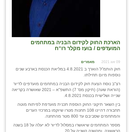
נווה אטי״ב
נהריה (אג״ש)
ניר צבי
עין חצבה
הארכת החוק לקידום הבניה במתחמים
עין תמר
המועדפים / בועז מקלר רו"ח
עמרים
09 אוג 2021
מאמרים
חוק הותמ"ל הוארך ב 4.8.2021 במליאת הכנסת בארבע שנים
קורנית
נוספות מיום תחילתו.
קלחים
רצ"ב נוסח הצעת חוק לקידום הבניה במתחמים מועדפים לדיור
(הוראת שעה) (תיקון מס' 7) התשפ"א – 2021 שאושרה בקריאה
רועי
שנייה ושלישית בכנסת 4.8.2021.
בין השאר תיקוני החוק הוספת תכנית מועדפת לפיתוח מוטה
רימונים
תחבורה דהיינו 108 תחנות מטרו שיוקמו במרכזי הערים
והמתחמים שסביבם עד 800 מטר מהתחנה.
רמות השבים
מספר המתחמים שיאושרו במסלול לדיור לא יעלה על 18 בשנה
רמת הדר
הראשונה, ומהשנה השניה על 20.