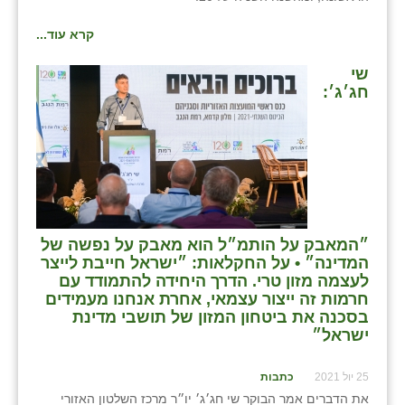
שבי ציון
קרא עוד...
שדה ורבורג
שי
חג׳ג׳:
שדה צבי
שדמה
שכניה
תלמי יוסף
״המאבק על הותמ״ל הוא מאבק על נפשה של
בוסתן הגליל
המדינה״ • על החקלאות: ״ישראל חייבת לייצר
לעצמה מזון טרי. הדרך היחידה להתמודד עם
חרמות זה ייצור עצמאי, אחרת אנחנו מעמידים
בסכנה את ביטחון המזון של תושבי מדינת
ישראל״
25 יול 2021
כתבות
את הדברים אמר הבוקר שי חג׳ג׳ יו״ר מרכז השלטון האזורי