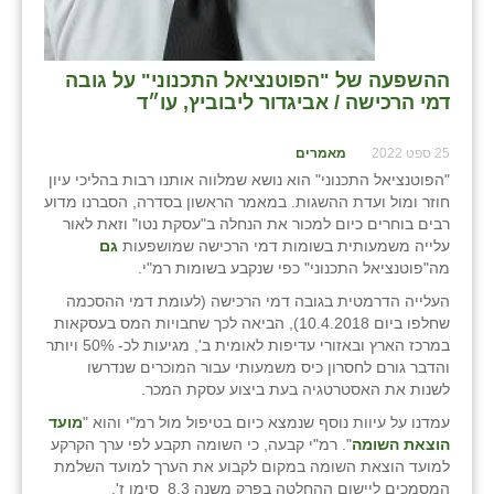
ההשפעה של "הפוטנציאל התכנוני" על גובה
דמי הרכישה / אביגדור ליבוביץ, עו״ד
25 ספט 2022
מאמרים
"הפוטנציאל התכנוני" הוא נושא שמלווה אותנו רבות בהליכי עיון
חוזר ומול ועדת ההשגות. במאמר הראשון בסדרה, הסברנו מדוע
רבים בוחרים כיום למכור את הנחלה ב"עסקת נטו" וזאת לאור
עלייה משמעותית בשומות דמי הרכישה שמושפעות
גם
מה"פוטנציאל התכנוני" כפי שנקבע בשומות רמ"י.
העלייה הדרמטית בגובה דמי הרכישה (לעומת דמי ההסכמה
שחלפו ביום 10.4.2018), הביאה לכך שחבויות המס בעסקאות
במרכז הארץ ובאזורי עדיפות לאומית ב', מגיעות לכ- 50% ויותר
והדבר גורם לחסרון כיס משמעותי עבור המוכרים שנדרשו
לשנות את האסטרטגיה בעת ביצוע עסקת המכר.
עמדנו על עיוות נוסף שנמצא כיום בטיפול מול רמ"י והוא "
מועד
הוצאת השומה
". רמ"י קבעה, כי השומה תקבע לפי ערך הקרקע
למועד הוצאת השומה במקום לקבוע את הערך למועד השלמת
המסמכים ליישום ההחלטה בפרק משנה 8.3 סימן ז'.