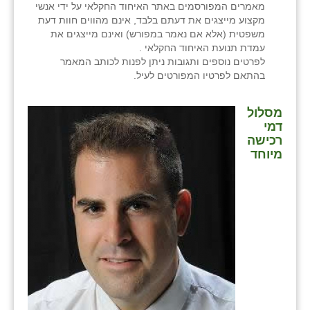
נווה אטי״ב
מאמרים המפורסמים באתר האיחוד החקלאי על ידי אנשי
מקצוע מייצגים את דעתם בלבד, אינם מהווים חוות דעת
נהריה (אג״ש)
משפטית (אלא אם נאמר במפורש) ואינם מייצגים את
עמדת תנועת האיחוד החקלאי .
ניר צבי
לפרטים נוספים ותגובות ניתן לפנות לכותב המאמר
בהתאם לפרטיו המפורטים לעיל.
עין חצבה
מסלול
עין תמר
דמי
רכישה
עמרים
מיוחד
קורנית
קלחים
רועי
רימונים
רמות השבים
רמת הדר