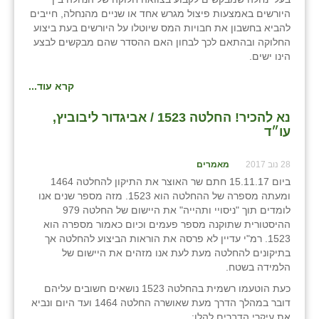
היורשים באמצעות פיצול מגרש אחד או שניים מהנחלה, חייבים
להביא בחשבון את חבויות המס שיוטלו על היורשים בעת ביצוע
החלוקה ובהתאם לכך לבחון האם ההסדר שהם מבקשים לבצע
הינו ישים.
קרא עוד...
נא להכיר! החלטה 1523 / אביגדור ליבוביץ,
עו״ד
28 נוב 2017
מאמרים
ביום 15.11.17 חתם שר האוצר את התיקון להחלטה 1464
ומעתה מספרה של ההחלטה הוא 1523. מזה מספר שנים אנו
לומדים תוך "ניסויי ותהייה" את היישום של החלטה 979
ההיסטורית שתוקנה מספר פעמים וכיום כאמור מספרה הוא
1523. רמ"י עדיין לא פרסה את הוראות הביצוע להחלטה אך
בתיקונים להחלטה מעת לעת אנו מזהים את היישום של
הלמידה בשטח.
כעת הוטעמו רשמית בהחלטה 1523 נושאים חשובים עליהם
דובר במהלך הדרך מעת שאושרה החלטה 1464 ועד היום ונביא
את עיקרי הדברים להלן: