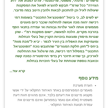
מישורים - מינהלי, משפטי, פרלמנטרי. עלינו למנוע את "רוע
הגזירה" ככל שרמ"י תבקש להוציא לפועל את המסקנות
שעולות לעיל וכן להתכונן לבאות ולהבין היטב במה מדובר.
יש לשים לב, כי ביטול "הפוטנציאל התכנוני" בשומות דמי
רכישה יהווה מכה אנושה להחלטה שכבר כיום מעטים
מממשים אותה לאור עלויות גבוהות ואי עמידה בתנאי הסף
בהרבה מקרים. הלכה למעשה, יישום מסקנות רמ"י - שהן
שגויות מיסודן ופוגעות בזכויות הקניין של בעלי הנחלות
ומעמיקות את האפליה בין העיר לכפר - יביא ל"מכת מוות"
ביחס ל"חזון חלקת המגורים" שהתגבש נוכח "הפוטנציאל
התכנוני" במסלול דמי רכישה, מה שיגלגל את ההחלטה
לארכיון, כך שהיא תיזכר רק בדפי ההיסטוריה כמכה קשה
וכואבת נוספת שנוחתת על בעלי הזכויות בנחלות
.
קרא עוד...
מידע נוסף
הערת מערכת
מאמרים המפורסמים באתר האיחוד החקלאי על ידי אנשי
מקצוע מייצגים את דעתם בלבד, אינם מהווים חוות דעת
משפטית (אלא אם נאמר במפורש) ואינם מייצגים את
עמדת תנועת האיחוד החקלאי .