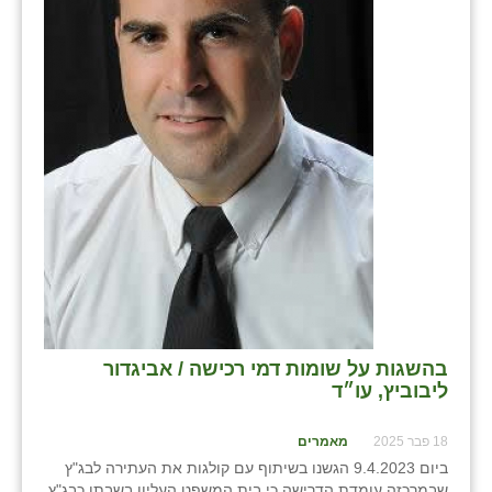
בני ציון
בצרה
בקעות
ֿגבעת שפירא
גן הדרום
גן השומרון
גני עם
גני יהודה
בהשגות על שומות דמי רכישה / אביגדור
גנות
ליבוביץ, עו״ד
ורד יריחו
18 פבר 2025
מאמרים
דקל
ביום 9.4.2023 הגשנו בשיתוף עם קולגות את העתירה לבג"ץ
שבמרכזה עומדת הדרישה כי בית המשפט העליון בשבתו כבג"ץ,