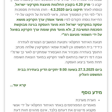
זוהר
יקבע כי
פרק 4.20 בקובץ החלטות מועצת מקרקעי ישראל
,
כנוסחו לאחר
תיקונו ביום 4.3.2020
- חורג מהותית מסמכות
הדר עם
רמ"י לפי הדין המסמיך אותה, וראוי להורות על תיקונו על-ידי
החייאת נוסחו הקודם לפיו
מועד אומדן ערך הקרקע מושא
חבצלת השרון
עסקה במקרקעי ישראל הוא מועד העסקה בגינה מבוקשת
הסכמת המשיבה 2, ולא מועד מתן שומת ערך הקרקע בפועל
חמרה
על-ידי השמאי מטעם רמ"י
.
תנועת האיחוד החקלאי ותנועת המושבים הצטרפו לעתירה
חרב לאת
כידידי בית המשפט וכן לשכת שמאי המקרקעין שלחה מכתב
התומך בעתירה ומבהיר את האבסורד שמתקיים לאור כך שרמ"י
יבול (מורג)
גובה דמי רכישה בהתאם לשווי הקרקע במועד הוצאת השומה
תחת מועד ביצוע העסקה.
יקנעם
ביום 27.3.2025 בשעה 9:00 יתקיים הדיון בעתירה בבית
כליל
המשפט העליון
.
יד השמונה
קרא עוד...
מידע נוסף
כפר אביב
הערת מערכת
כפר ביאליק
מאמרים המפורסמים באתר האיחוד החקלאי על ידי אנשי
מקצוע מייצגים את דעתם בלבד, אינם מהווים חוות דעת