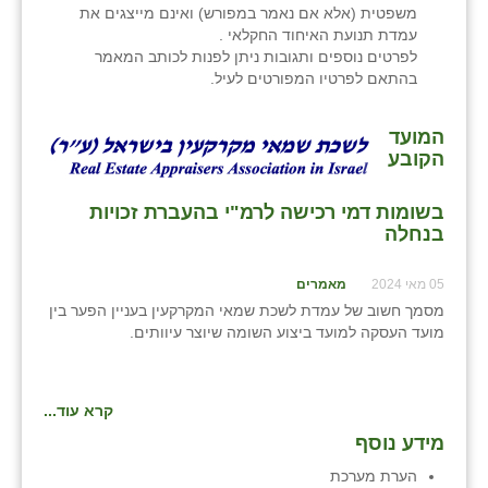
כפר הרי״ף
משפטית (אלא אם נאמר במפורש) ואינם מייצגים את
עמדת תנועת האיחוד החקלאי .
כפר מישר
לפרטים נוספים ותגובות ניתן לפנות לכותב המאמר
בהתאם לפרטיו המפורטים לעיל.
כפר מע״ש
המועד
כפר מרדכי
הקובע
כפר סבא (אגרא)
בשומות דמי רכישה לרמ"י בהעברת זכויות
כפר שמריהו
בנחלה
מגשימים
05 מאי 2024
מאמרים
מסמך חשוב של עמדת לשכת שמאי המקרקעין בעניין הפער בין
מישר
מועד העסקה למועד ביצוע השומה שיוצר עיוותים.
מכורה
מנחמיה
קרא עוד...
מידע נוסף
נאות הכיכר
הערת מערכת