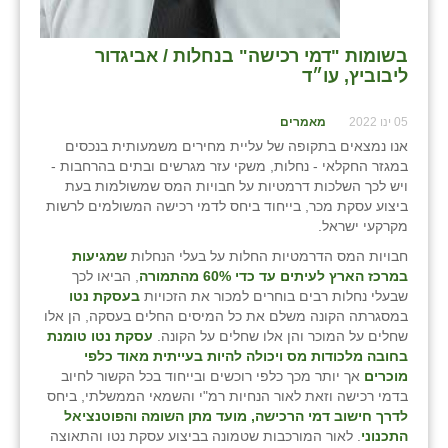
בשומות "דמי רכישה" בנחלות / אביגדור
ליבוביץ, עו״ד
05 ינו 2022
מאמרים
אנו נמצאים בתקופה של עליית מחירים משמעותית בנכסים
במגזר החקלאי - נחלות, משקי עזר מגרשים ובתים בהרחבות -
ויש לכך השלכות דרמטיות על חבויות המס שמשולמות בעת
ביצוע עסקת מכר, בייחוד ביחס לדמי רכישה המשולמים לרשות
מקרקעי ישראל.
חבויות המס הדרמטיות החלות על בעלי הנחלות
שמגיעות
במרכז הארץ לעיתים עד כדי 60% מהתמורה
, הביאו לכך
שבעלי נחלות רבים בוחרים למכור את הזכויות
בעסקת נטו
במסגרתה הקונה משלם את כל המיסים החלים בעסקה, הן אלו
שחלים על המוכר והן אלו שחלים על הקונה.
עסקת נטו טומנת
בחובה מלכודות מס ויכולה להיות בעייתית מאוד כלפי
מוכרים
אך יותר מכך כלפי רוכשים ובייחוד בכל הקשור לחיוב
בדמי רכישה וזאת לאור הנחיות רמ"י והשמאי הממשלתי, ביחס
לדרך חישוב דמי הרכישה, מועד מתן השומה והפוטנציאל
התכנוני
. לאור המורכבות שטמונה בביצוע עסקת נטו והתאוצה