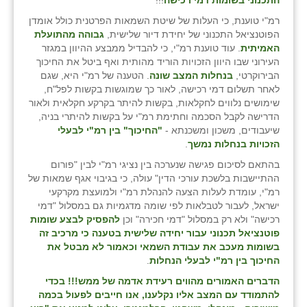
התכנוני בשומות דמי רכישה
!!!
רמ"י טוענת, כי העלות של שיטת השמאות הפרטנית כולל אומדן
הפוטנציאל התכנוני של יחידת דיור שלישית,
גבוהה מהתועלת
האמיתית
. עוד טוענת רמ"י, כי להבדיל ממבצע ההיוון במגזר
העירוני שבו היוון הזכויות הוריד מהותית ואף ביטל את החיכוך
הבירוקרטי,
בנחלות המצב שונה
. הטענה של רמ"י היא, שגם
לאחר תשלום דמי רכישה, לאור כך שמוגשות בקשות לפל"ח,
שימושים נלווים לחקלאות, בקשות להיתר בקרקע חקלאית ולאור
הדרישה לקבל הסכמה וחתימת רמ"י על בקשות להיתרי בניה,
שיעבודים, משכון ומשכנתא -
"החיכוך" בין רמ"י לבעלי
הזכויות בנחלות נמשך
.
בהתאם לסיכום פגישה שנערכה בין נציגי רמ"י לבין "פורום
ההתיישבות בלשכת עורכי הדין" עולה, כי בגיבוי אגף שמאות של
רמ"י, עומדת לעלות הצעה להנהלת רמ"י ולמועצת מקרקעי
ישראל, לעבור לטבלאות לפי שומה מדגמיות גם במסלול "דמי
רכישה" ולא רק במסלול "דמי חכירה" וכן
להפסיק לבצע שומות
פוטנציאל תכנוני עבור יחידה שלישית בטענה כי מרכיב זה
בשומות מעכב את עבודת השמאי וכאמור לא מבטל את
החיכוך בין רמ"י לבעלי הנחלות
.
הדברים האמורים מהווים רעידת אדמה של ממש!!!
בכדי
להתמודד עם המצב אליו נקלענו, אנו חייבים לפעול בכמה