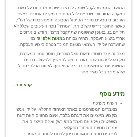
המועד הממוצע לקבל שומה לדמי רכישה עומד כיום על כשנה
במקרה הטוב ועד שנתיים לכל הפחות במקרים אחרים, כאשר
העיכובים נובעים מדרך הטיפול הסבוכה והמסורבלת של רמ"י,
כאשר החוכר נדרש לשלם את "המחיר" נוכח העיכובים שכלל לא
תלויים בו, באופן שהשומה שתתקבל מרמ"י חודשים ארוכים
אחרי ביצוע העסקה, תהיה גבוהה ב
מאות אלפי ₪
מזו
שהוערכה על ידי השמאי מטעם המוכר בטרם ביצוע העסקה.
מצב זה יוצר חוסר וודאות אצל מוכרים, חוסר אמון במערכת,
נזק כלכלי עצום עבור מוכרים ויש להמשיך ולפעול בדרכים
המשפטיות המתאימות בכדי להביא סוף לעיוות הבלתי נסבל
שלא מוכר בכל מגזר אחר.
קרא עוד...
מידע נוסף
הערת מערכת
מאמרים המפורסמים באתר האיחוד החקלאי על ידי אנשי
מקצוע מייצגים את דעתם בלבד, אינם מהווים חוות דעת
משפטית (אלא אם נאמר במפורש) ואינם מייצגים את
עמדת תנועת האיחוד החקלאי .
לפרטים נוספים ותגובות ניתן לפנות לכותב המאמר