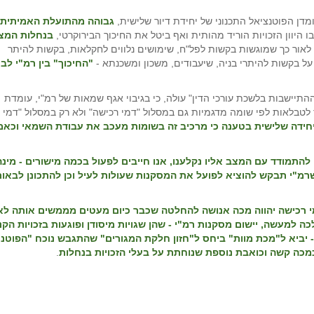
דן הפוטנציאל התכנוני של יחידת דיור שלישית,
גבוהה מהתועלת האמיתית
ו היוון הזכויות הוריד מהותית ואף ביטל את החיכוך הבירוקרטי,
בנחלות המצ
לאור כך שמוגשות בקשות לפל"ח, שימושים נלווים לחקלאות, בקשות להיתר
ל בקשות להיתרי בניה, שיעבודים, משכון ומשכנתא -
"החיכוך" בין רמ"י לב
ההתיישבות בלשכת עורכי הדין" עולה, כי בגיבוי אגף שמאות של רמ"י, עומדת
לטבלאות לפי שומה מדגמיות גם במסלול "דמי רכישה" ולא רק במסלול "דמי
יחידה שלישית בטענה כי מרכיב זה בשומות מעכב את עבודת השמאי וכאמ
להתמודד עם המצב אליו נקלענו, אנו חייבים לפעול בכמה מישורים - מינה
שרמ"י תבקש להוציא לפועל את המסקנות שעולות לעיל וכן להתכונן לבאות
דמי רכישה יהווה מכה אנושה להחלטה שכבר כיום מעטים מממשים אותה לא
 למעשה, יישום מסקנות רמ"י - שהן שגויות מיסודן ופוגעות בזכויות הקני
 יביא ל"מכת מוות" ביחס ל"חזון חלקת המגורים" שהתגבש נוכח "הפוטנצ
כמכה קשה וכואבת נוספת שנוחתת על בעלי הזכויות בנחלות
.