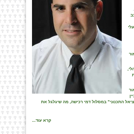
.
ב
עלי
ור
לי,
ור
ין
יאל התכנוני" במסלול דמי רכישה, מה שיגלגל את
קרא עוד...