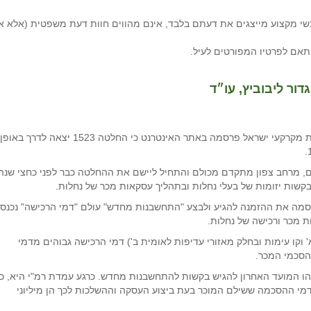
י מקצוע מייצגים את דעתם בלבד, אינם מהווים חוות דעת משפטית (אלא א
תאם לפרטיו המפורטים לעיל.
חברים תרשמו את המועד יב' בניסן תשע"ח (28.3.18), רשות מקרקעי ישראל פרסמה באתר האינטרנט כי החלטה 1523 יצאה לדרך באופן
 מרחב צפון מתקדם מכולם והתחיל ליישם את ההחלטה כבר לפני כחצי שנה
שות יזומות של בעלי נחלות ובתהליך עסקאות מכר של נחלות.
סמה את ההזמנה להגיע ולבצע "התחשבנות מחדש" עולם "דמי הרכישה" נכנס
 מכר ורכישה של נחלות.
' וקו עימות ובחלק מאזורי עדיפות לאומית ב') דמי הרכישה גבוהים מדמי
הסכמי המכר.
 זה, בעלי הנחלות נדרשים לשים לב לתאריך 9.3.19! זהו המועד האחרון להגיש בקשות להתחשבנות מחדש. כרגע עמדת רמ"י היא, כ
 דמי ההסכמה ששילם המוכר בעת ביצוע העסקה וההשלכות לכך הן מיליוני