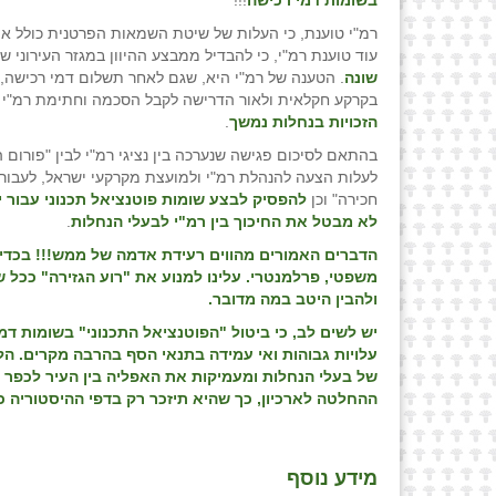
בשומות דמי רכישה
!!!
רמ"י טוענת, כי העלות של שיטת השמאות הפרטנית כולל אומ
עוד טוענת רמ"י, כי להבדיל ממבצע ההיוון במגזר העירוני שב
שונה
. הטענה של רמ"י היא, שגם לאחר תשלום דמי רכישה, 
בקרקע חקלאית ולאור הדרישה לקבל הסכמה וחתימת רמ"י ע
הזכויות בנחלות נמשך
.
בהתאם לסיכום פגישה שנערכה בין נציגי רמ"י לבין "פורום 
לעלות הצעה להנהלת רמ"י ולמועצת מקרקעי ישראל, לעבור 
חכירה" וכן
להפסיק לבצע שומות פוטנציאל תכנוני עבור 
לא מבטל את החיכוך בין רמ"י לבעלי הנחלות
.
הדברים האמורים מהווים רעידת אדמה של ממש!!!
בכדי 
משפטי, פרלמנטרי. עלינו למנוע את "רוע הגזירה" ככל 
ולהבין היטב במה מדובר.
יש לשים לב, כי ביטול "הפוטנציאל התכנוני" בשומות 
עלויות גבוהות ואי עמידה בתנאי הסף בהרבה מקרים. הלכה
של בעלי הנחלות ומעמיקות את האפליה בין העיר לכפר -
ההחלטה לארכיון, כך שהיא תיזכר רק בדפי ההיסטוריה 
מידע נוסף