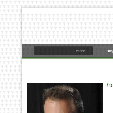
קשר
 /