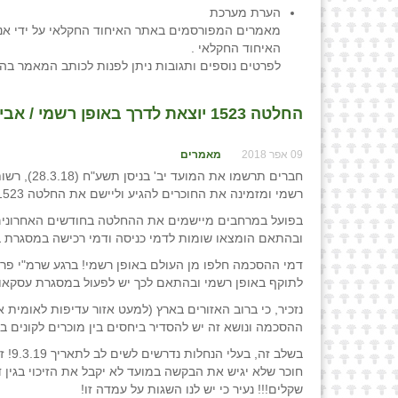
הערת מערכת
מאמרים המפורסמים באתר האיחוד החקלאי על ידי אנש
האיחוד החקלאי .
לפרטים נוספים ותגובות ניתן לפנות לכותב המאמר בה
החלטה 1523 יוצאת לדרך באופן רשמי / אביגדור ליבוביץ, עו״ד
09 אפר 2018
מאמרים
רשמי ומזמינה את החוכרים להגיע וליישם את החלטה 1523.
בפועל במרחבים מיישמים את ההחלטה בחודשים האחרונים,
ובהתאם הומצאו שומות לדמי כניסה ודמי רכישה במסגרת בק
דמי ההסכמה חלפו מן העולם באופן רשמי! ברגע שרמ"י פר
לתוקף באופן רשמי ובהתאם לכך יש לפעול במסגרת עסקאות
נזכיר, כי ברוב האזורים בארץ (למעט אזור עדיפות לאומית א
ההסכמה ונושא זה יש להסדיר ביחסים בין מוכרים לקונים ב
בשלב
חוכר שלא יגיש את הבקשה במועד לא יקבל את הזיכוי בגין
שקלים!!! נעיר כי יש לנו השגות על עמדה זו!