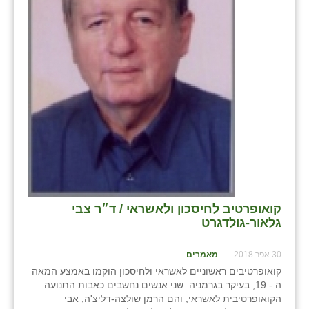
בני ציון
בצרה
בקעות
ֿגבעת שפירא
גן הדרום
גן השומרון
גני עם
קואופרטיב לחיסכון ולאשראי / ד״ר צבי
גני יהודה
גלאור-גולדגרט
גנות
30 אפר 2018
מאמרים
ורד יריחו
קואופרטיבים ראשוניים לאשראי ולחיסכון הוקמו באמצע המאה
ה - 19, בעיקר בגרמניה. שני אנשים נחשבים כאבות התנועה
דקל
הקואופרטיבית לאשראי, והם הרמן שולצה-דליצ'ה, אבי