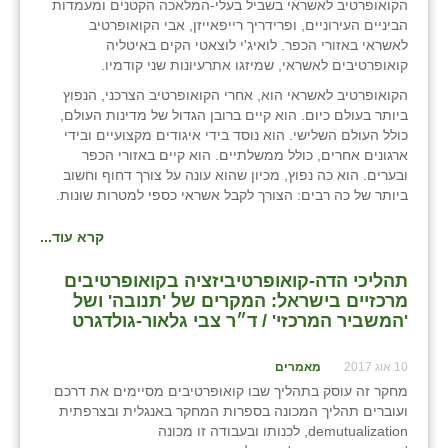
הקואופרטיב לאשראי בשביל בעלי-המלאכה הקטנים ומעמדות
זוהר
הביניים העירוניים, ופרידריך רייפאייזן, אבי הקואופרטיב
לאשראי באזורי הכפר. לואיג'י לוצאטי הקים באיטליה
הדר עם
קואופרטיבים לאשראי, שמיזגו אתרעיונות שני קודמיו.
הקואופרטיב לאשראי הוא, אחרי הקואופרטיב הצרכני, הנפוץ
חבצלת השרון
ביותר בעולם כיום. הוא קיים ברובן הגדול של מדינות העולם,
כולל העולם השלישי. הוא נוסד בידי איגודים מקצועיים ובידי
חמרה
ארגונים אחרים, כולל ממשלתיים. הוא קיים באזורי הכפר
ובערים. הוא כה נפוץ, מכיון שהוא עונה על צורך דחוף וחשוב
חרב לאת
ביותר של כה רבים: הצורך לקבל אשראי כספי למטרות שונות.
יבול (מורג)
קרא עוד...
יקנעם
תהליכי הדה-קואופרטיביזציה בקואופרטיבים
כליל
מרכזיים בישראל: המקרים של 'תנובה' ושל
'המשביר המרכזי' / ד״ר צבי גלאור-גולדגרט
יד השמונה
10 אוג 2017
מאמרים
כפר אביב
מחקר זה עוסק בתהליך שבו קואופרטיבים מסיימים את דרכם
ועוברים תהליך המכונה בספרות המחקר באנגלית ובצרפתית
כפר ביאליק
demutualization, לכנותו ובעבודה זו מכונה