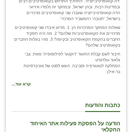
'דה-קואופרטיביזציה'. התהליך התרחש בקואופרטיבים רבים
כפר הרי״ף
ובמדינות רבות, ובהן ישראל, ובמחקר זה נלמדו אירועי
הדה-קואופרטיביזציה שעברו שני קואופרטיבים מרכזיים
כפר מישר
בישראל, 'תנובה' ו'המשביר המרכזי'.
כפר מע״ש
שאלות המחקר המרכזיות הן: 1. מדוע איבדו שני קואופרטיבים
מרכזיים את הקואופרטיביות שלהם? 2. מה היה תפקיד
כפר מרדכי
החברים בהקמת הקואופרטיב ובקיומו? 3. מהי בעלות החברים
בקואופרטיב שלהם?
כפר סבא (אגרא)
חיבור לשם קבלת התואר 'דוקטור לפילוסופיה' מאת: צבי
גלאור-גולדגרט.
כפר שמריהו
המחלקה לגאוגרפיה וסביבה. הוגש לסנט של אוניברסיטת
בר-אילן.
מגשימים
קרא עוד...
מישר
מכורה
כתבות והודעות
מנחמיה
נאות הכיכר
הודעה על הפסקת פעילות אתר האיחוד
החקלאי