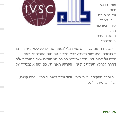
ד
ומות דמי
שיוך דירות
 של תשלומי חובה
ד
והן לצורך
ד
עין הנערכות
החכירה
ה
ובץ ההחלטות של מועצת
ח סביבתי.
ה
רף נספח חתום על ידי שמאי רמ"י "נספח שווי קרקע ללא פיתוח", בו
ה
י בנספח יהיה שווי הקרקע ללא מרכיב הפיתוח הסביבתי. ראוי
ה
ירה על סכום דמי הרכישה/דמי חכירה המהוונים שעל החוכר לשלם,
יתרה לקרקע תשקף את שווי הקרקע האמיתי, כפי שהיא נמסרת על
ה
ה
 וחבר החקיקה, מירי רימון ודוד שקד למנכ״ל רמ״י, יעבו קוינט,
ו״ד כרמית יוליס.
ה
ה
ה
ה
קרקעין
ה