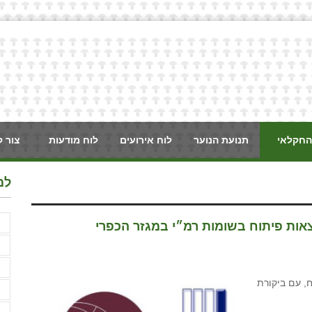
החקלאי
תנועת הנוער
לוח אירועים
לוח מודעות
צור 
למ
א
אות פיתוח בשומות רמ״י במגזר הכפרי
א
א
, עם ביקורת
ב
ג