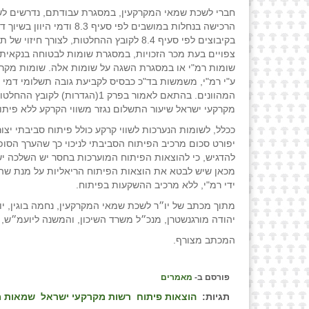
חברי לשכת שמאי המקרקעין, במסגרת עבודתם, נדרשים לש
הרכישה בנחלות במושבים לפי סעיף 8.3 ודמי היוון ב
בקיבוצים לפי סעיף 8.4 לקובץ ההחלטות, לצורך חיזוי
צפויים בעת מכר הזכויות, במסגרת שומות לבטוחה בנקאית, 
שומות רמ"י או במסגרת השגה על שומות אלה. שומות מקרק
ע"י רמ"י, משמשות בד"כ כבסיס לקביעת גובה תשלומי דמי 
המהוונים. בהתאם לאמור בפרק 1(הגדרות) לק
מקרקעי ישראל שיעור התשלום נגזר משווי הקרקע ללא פיתו
ככלל, לשומות הנערכות לשווי קרקע כולל פיתוח סביבתי יצו
יפורט סכום מרכיב הפיתוח הסביבתי לניכוי כך שהערך הסופ
להדגיש, כי להוצאות הפיתוח המוערכות בחסר יש השלכה יש
מכאן שיש לבטא את הוצאות הפיתוח הריאליות על מנת שה
ידי רמ"י, ללא מרכיב ההשקעות בפיתוח.
מתוך מכתב של יו״ר לשכת שמאי המקרקעין, נחמה בוגין, יו״ר
יהודה מורגנשטרן, מנכ״ל משרד השיכון, והמשנה ליועמ״ש, ע
המכתב מצורף.
פורסם ב-
מאמרים
תגיות:
הוצאות פיתוח
רשות מקרקעי ישראל
שמאות מ