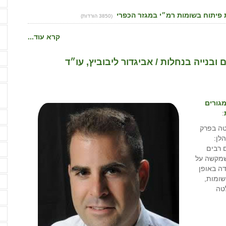
ת פיתוח בשומות רמ״י במגזר הכפרי
ה
(3850 הורדות)
קרא עוד...
ה
 ובנייה בנחלות / אביגדור ליבוביץ, עו״ד
ה
מגורים
:
ה
החלטה בפרק
ה
הלן:
ם רבים
ה
שמקשה על
ה
דה באופן
שומות,
ה
טה
ה
ה