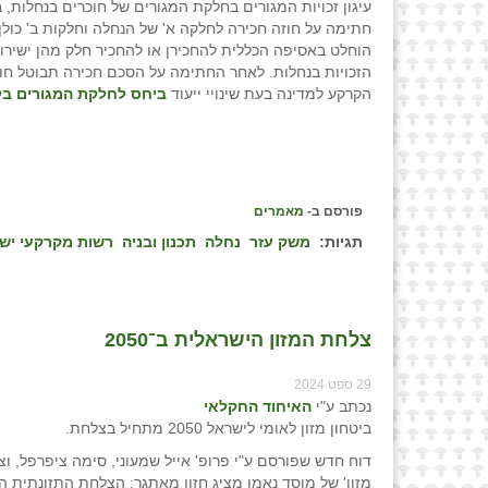
עיגון זכויות המגורים בחלקת המגורים של חוכרים בנחלות,
חתימה על חוזה חכירה לחלקה א' של הנחלה וחלקות ב' כולן
הוחלט באסיפה הכללית להחכירן או להחכיר חלק מהן ישירו
הזכויות בנחלות. לאחר החתימה על הסכם חכירה תבוטל ח
הקרקע למדינה בעת שינויי ייעוד
ביחס לחלקת המגורים בל
פורסם ב-
מאמרים
תגיות:
משק עזר
נחלה
תכנון ובניה
רשות מקרקעי יש
צלחת המזון הישראלית ב־2050
29 ספט 2024
נכתב ע"י
האיחוד החקלאי
ביטחון מזון לאומי לישראל 2050 מתחיל בצלחת.
דוח חדש שפורסם ע"י פרופ' אייל שמעוני, סימה ציפרפל, וצו
מזון' של מוסד נאמן מציג חזון מאתגר: הצלחת התזונתית 