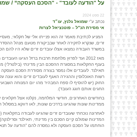
על "הודעה לעובד" - "הסכם העסקה” / שמוא
22 ספט 2024
נכתב ע"י
שמואל גלנץ, עו״ד
אי מסירת הנ"ל – פוטנציאל לצרות
המניע לכתיבת מאמר זה הוא פנייתו אלי של חקלאי, מעסיק
זרים, שנקרא לחקירה לאחר שבביקורת מטעם מנהל ההסדר
במשרד העבודה נמצאו אצלו עובדים זרים שלא היו להם הס
מאז 2012 ועד לפרוץ מלחמת חרבות ברזל הגיעו העובדים
בענף החקלאות במסגרת ההסכם הבין מדינתי (בילטרלי) מ
תאילנד. לעובדים אלו נמסר בצורה מסודרת הסכם העסקה שה
רשות האוכלוסין וההגירה האגף לעובדים זרים והוא עונה על
החוק (יש להוסיף לו ספח המבהיר מהו יום המנוחה השבוע
החגים אותם חוגג העובד).
בחודשים האחרונים, חודשי המלחמה, נקלטו אצל חקלאים ע
ממדינות שונות שהגיעו בדרכים שונות, לאו דווקא במסלול ה
לאחרונה נוכחתי שעובדים זרים שהגיעו לעבודה בחקלאות (
המדינות שמולם קיים הסכם בין מדינתי, תאילנד וסרילנקה)
הוחתמו על הסכם העסקה ולא נמסרה להם "הודעה על תנאי