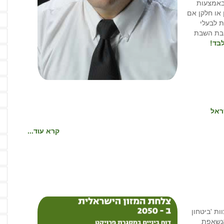
 באמצעות
ה
 או חלקן אם
ה
ת לבעלי
ובת השבת
ו
בד!
ז
ח
ח
י
ראל
קרא עוד...
מ
מ
מ
מ
מ
ות 'ביטחון
מ
הנשאפת