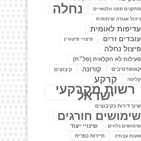
נחלה
תקנים פוטו וולטאיים
יהול אגודה שיתופית
דיפות לאומית
ובדים זרים
פיצויי פיטורין
יצול נחלה
עילות לא חקלאית (פל״ח)
קורונה
אופרטיבים
קיבוצים
קרקע
ליטה
רשות מקרקעי
ישראל
יוך דירות בקיבוצים
ימושים חורגים
שינויי יעוד
ימושים נלווים
עות עבודה
תיירות כפרית