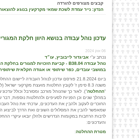
קבצים מצורפים להורדה
הנדון: נייר עמדת לשכת שמאי מקרקעין בנוגע להוצאו
עדכון נוהל עבודה בנושא היוון חלקת המגורים
06 אוק 2024
נכתב ע"י
אביגדור לייבוביץ, עו״ד
נוהל עבודה
B
38.04 - קביעת הזכויות למגורים בחלקת ה
במושבי עובדים, כפר שיתופי או אגודה חקלאית שיתופית
ביום 21.8.2024 פורסם עדכון לנוהל העבודה ליישום ה
משנה 8.3 סימן ז' לקובץ החלטות מועצת מקרקעי ישראל (ל
"
ההחלטה
"). לאור כך שהנוהל מורכב ומסורבל וכולל עדכוני
במהלך שנים וכן הפניות לסעיפים ולהחלטות נוספות, דבר 
החוכרים לעקוב ולהבין את העדכונים, ערכתי את נוהל העבו
שמאפשר להבין את המסלולים השונים ואת הדרך לביצוע ה
לרבות הרחבות במקומות הנדרשים ולהלן יובאו עיקרי ההחל
והעדכונים:
מטרת ההחלטה
: