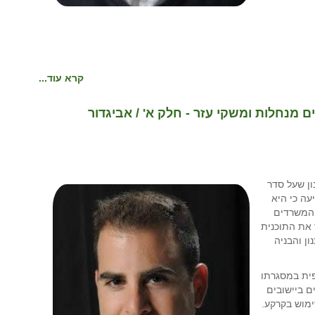
קרא עוד...
3 על פיצול מגרשים מנחלות ומשקי עזר - חלק א' / אביגדור
כנון שעל סדר
 המשרדים
 את התוכנית
52(א) לחוק התכנון והבניה
החופית במסגרתו
י למגורים ביישובים
ימוש בקרקע.