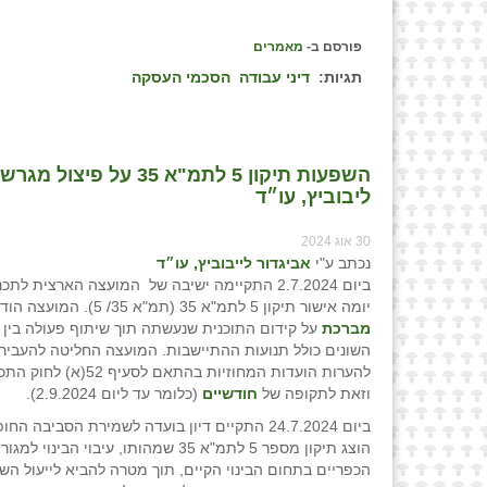
פורסם ב-
מאמרים
תגיות:
דיני עבודה
הסכמי העסקה
השפעות תיקון 5 לתמ"א 5
ליבוביץ, עו״ד
30 אוג 2024
נכתב ע"י
אביגדור לייבוביץ, עו״ד
ביום 2.7.2024 התקיימה ישיבה של המועצה הארצית לת
יומה אישור תיקון 5 לתמ"א 35 (תמ"א 35/ 5). המועצה הודיעה כי היא
מברכת
על קידום התוכנית שנעשתה תוך שיתוף פעולה בין
השונים כולל תנועות ההתיישבות. המועצה החליטה להעביר
להערות הועדות המחוזיות בהתאם לסעיף 
וזאת לתקופה של
חודשיים
(כלומר עד ליום 2.9.2024).
ביום 24.7.2024 התקיים דיון בועדה לשמירת הסביבה 
הוצג תיקון מספר 5 לתמ"א 35 שמהותו, עיבוי הבינו
הכפריים בתחום הבינוי הקיים, תוך מטרה להביא לייעול הש