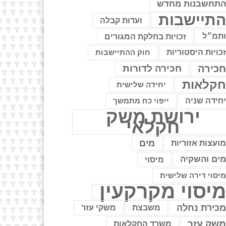
תחשבנות מחדש
תיישבות
ועדות קבלה
תמ״ל
זכויות בחלקת המגורים
כויות היסטוריות
חוק ההתיישבות
כירה
חכירה לדורות
קלאות
יחידה שלישית
חידה שניה
ייפוי כח מתמשך
ירושת משק
חקלאי
מים
ועצות אזוריות
ים והשקיה
מיסוי
יסוי דירה שלישית
יסוי מקרקעין
כירת נחלה
משבצת
משקי עזר
שק עזר
משרד החקלאות