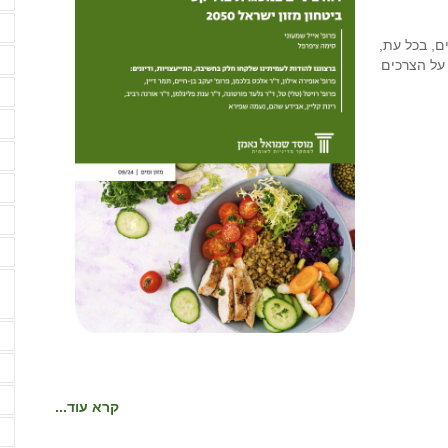
מ
ם, בכל עת,
נ
 על הצרכים
ע
ע
פ
פ
ק
ק
ש
ש
ש
קרא עוד...
ש