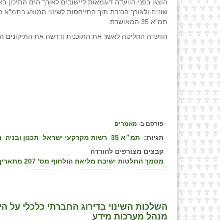
הוצגו בפני הוועדה דוגמאות ליישובים לאורך הים התיכון באז
שונים ולאורך הכנרת תוך התייחסות לשינוי המוצע בתמ"א ב
תמ"א 35 המאושרת.
הוועדה החליטה לאשר את התוכנית ודרשה את התיקונים ה
פורסם ב-
מאמרים
תגיות:
תמ״א 35
רשות מקרקעי ישראל
תכנון ובניה
נ
קבצים מצורפים להורדה
מסמך החלטות ישיבת מליאת הולחוף מס' 207 מתאריך י"ח תמוז בתשפ"ד 24.7.2024
השלכות השינוי בדירוג החברתי כלכלי על היש
מנהל מערכות מידע