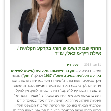
ההתיישבות ושימוש חורג בקרקע חקלאית /
איילת רייך-מיכאלי, עו"ד
11 פבר 2018
פסקי דין
חשיבות העיסוק ב
חוק ההתיישבות החקלאית (סייגים לשימוש
בקרקע חקלאית ובמים), תשכ"ז-1967
(להלן: "
החוק
") נובעת
מכך שבשנים האחרונות חל שינוי דרמטי במדיניות הרשות, אשר
אנו עדים לכך כי בעת האחרונה מגישה תביעות כנגד מי שעושה
שימוש חורג בקרקע ללא קבלת היתר, בניגוד לחוק. אין להקל
ראש בתביעות אלו, אשר לעיתים מובילות לתוצאה הקשה של
הפקעת הקרקע מהחקלאי המפר. יתרה מכך, במאמר קודם
שכתבתי הבאתי בפניכם את הכרעתו של בית המשפט העליון
בעניין תלמי מנשה במסגרתו קבע בית המשפט באופן תקדימי