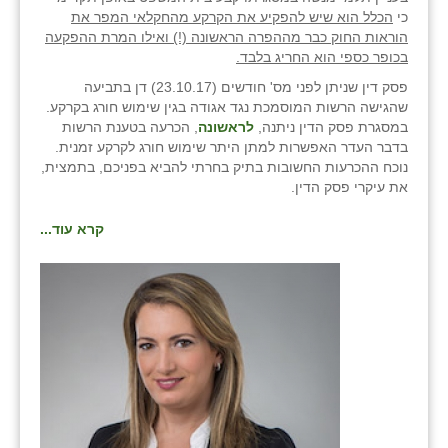
כי
הכלל הוא שיש להפקיע את הקרקע מהחקלאי המפר את
הוראות החוק כבר מההפרה הראשונה (!) ואילו המרת ההפקעה
בכופר כספי הוא החריג בלבד.
פסק דין שניתן לפני מס' חודשים (23.10.17) דן בתביעה
שהגישה הרשות המוסמכת נגד אגודה בגין שימוש חורג בקרקע.
במסגרת פסק הדין ניתנה,
לראשונה
, הכרעה בטענת הרשות
בדבר העדר האפשרות למתן היתר שימוש חורג לקרקע זמנית.
נוכח ההכרעות החשובות בתיק בחרתי להביא בפניכם, בתמצית,
את עיקרי פסק הדין.
קרא עוד...