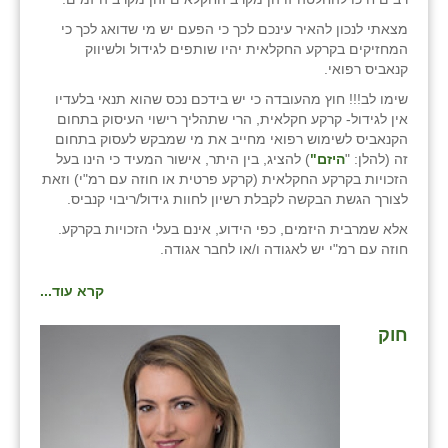
מצאתי לנכון להאיר עינכם לכך כי הפעם יש מי שדואג לכך כי
שבי ציון
המחזיקים בקרקע החקלאית יהיו שותפים לגידול ולשיווק
קנאביס רפואי.
שדה ורבורג
שימו לב!!! חוץ מהעובדה כי יש בידכם נכס שהוא תנאי בלעדיו
שדה צבי
אין לגידול- קרקע חקלאית, הרי שתהליך רישוי העיסוק בתחום
הקנאביס לשימוש רפואי מחייב את מי שמבקש לעסוק בתחום
שדמה
זה (להלן: "
היזם"
) להציג, בין היתר, אישור המעיד כי הינו בעל
הזכויות בקרקע החקלאית (קרקע פרטית או חוזה עם רמ"י) וזאת
שכניה
לצורך הגשת הבקשה לקבלת רשיון לחוות גידול/ריבוי קנביס.
אלא שמרבית היזמים, כפי הידוע, אינם בעלי הזכויות בקרקע.
תלמי יוסף
חוזה עם רמ"י יש לאגודה ו/או לחבר אגודה.
בוסתן הגליל
קרא עוד...
חוק