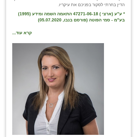
הדין בחרתי לסקור בפניכם את עיקריו.
זוהר
* ע"ע (ארצי ) 47271-06-18 התאמה השמה ומידע (1995)
הדר עם
בע"מ - סמי הפוטה (פורסם בנבו, 05.07.2020)
חבצלת השרון
קרא עוד...
חמרה
חרב לאת
יבול (מורג)
יקנעם
כליל
יד השמונה
כפר אביב
כפר ביאליק