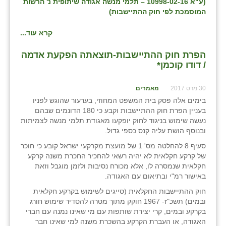
(ע"א 10998-02-16 – תלמי מנשה אגודה שיתופית נ' הרשות
המוסמכת לפי חוק ההתיישבות)
קרא עוד...
הפרת חוק ההתיישבות-תוצאתה הפקעת אדמה
/ דודו קוכמן*
30 מרס 2017
מאמרים
בימים אלה פסק בית המשפט המחוזי, בערעור שהוגש לפניו
בעניין הפרת חוק ההתיישבות וקבע כי 180 הדונמים שבהם
נעשה שימוש בניגוד לחוק יופקעו מאגודת תלמי מנשה לצמיתות
ובנוסף הושת עליה קנס כספי גדול.
סעיף 8 להחלטה מס' 1 של מועצת מקרקעי ישראל קובע כי חוכר
של קרקע חקלאית לא יהיה רשאי להחכיר החכרת משנה קרקע
חקלאית שנמסרה לו, אלא מכורח נסיבות ולזמן מוגבל וזאת
באישור רמ"י ובתיאום עם האגודה.
חוק ההתיישבות החקלאית (סייגים לשימוש בקרקע חקלאית
ובמים) תשכ"ז- 1967 חוקק מתוך מטרה להסדיר שימוש חורג
בקרקע ובמים, קרי יצירת שותפות עם מי שאינו נמנה עם חברי
האגודה, או העברת הקרקע בהשכרת משנה למי שאינו חבר