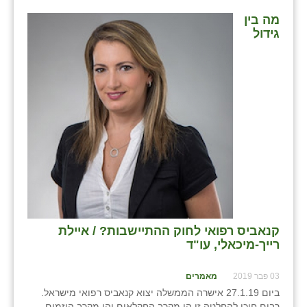
נווה אטי״ב
מה בין
נהריה (אג״ש)
גידול
ניר צבי
עין חצבה
עין תמר
עמרים
קורנית
קלחים
רועי
קנאביס רפואי לחוק ההתיישבות? / איילת
רייך-מיכאלי, עו"ד
רימונים
רמות השבים
03 פבר 2019
מאמרים
ביום 27.1.19 אישרה הממשלה יצוא קנאביס רפואי מישראל.
רמת הדר
רבים חיכו להחלטה זו הן מקרב החקלאים והן מקרב היזמים.