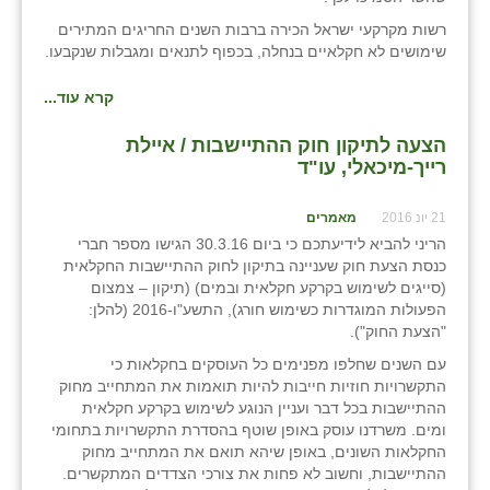
רשות מקרקעי ישראל הכירה ברבות השנים החריגים המתירים
שימושים לא חקלאיים בנחלה, בכפוף לתנאים ומגבלות שנקבעו.
קרא עוד...
הצעה לתיקון חוק ההתיישבות / איילת
רייך-מיכאלי, עו"ד
21 יונ 2016
מאמרים
הריני להביא לידיעתכם כי ביום 30.3.16 הגישו מספר חברי
כנסת הצעת חוק שעניינה בתיקון לחוק ההתיישבות החקלאית
(סייגים לשימוש בקרקע חקלאית ובמים) (תיקון – צמצום
הפעולות המוגדרות כשימוש חורג), התשע"ו-2016 (להלן:
"הצעת החוק").
עם השנים שחלפו מפנימים כל העוסקים בחקלאות כי
התקשרויות חוזיות חייבות להיות תואמות את המתחייב מחוק
ההתיישבות בכל דבר ועניין הנוגע לשימוש בקרקע חקלאית
ומים. משרדנו עוסק באופן שוטף בהסדרת התקשרויות בתחומי
החקלאות השונים, באופן שיהא תואם את המתחייב מחוק
ההתיישבות, וחשוב לא פחות את צורכי הצדדים המתקשרים.