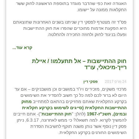
האגודה זאת כפי שהדבר מוגדר בתוספת הראשונה לחוק ששר
החקלאות ממונה על יישומו.
פס"ד זה מצטרף לפסקי דין שניתנו בשנים האחרונות שתוצאתם
היא הפקעת אדמות מחוכרים שהפרו את חוק ההתיישבות
ופעלו בניגוד לחוק ולחוזה החכירה ולהחלטה.
קרא עוד...
חוק ההתיישבות – אל תתעלמו! / איילת
רייך-מיכאלי, עו"ד
24 מרס 2017
פסקי דין
מרכזי משקים, מזכירים ויו"ר במושבים וכן מושבניקים – אם עד
היום לא ברור לכם למה כל כך חשוב להסדיר את השימושים
בקרקע החקלאית שאתם מחזיקים בהתאם למתחייב
מחוק
ההתיישבות החקלאית (סייגים לשימוש בקרקע חקלאית
ובמים), תשכ"ז-1967
(להלן: "
חוק ההתיישבות
")- אתם חייבים
להמשיך לקרוא. למה תשאלו? כי ממש לאחרונה, 6.3.17, ניתן
פסק דין נוסף אשר נותן משנה תוקף לחשיבות הסדרת
השימושים החורגים בקרקע החקלאית.