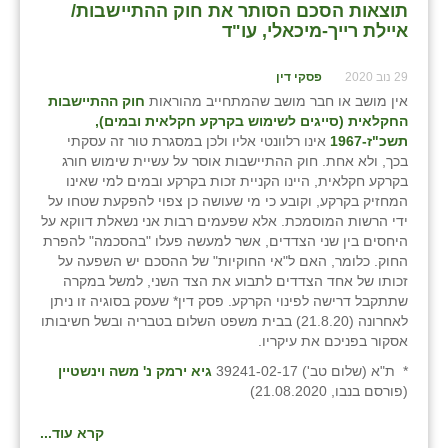
תוצאות הסכם הסותר את חוק ההתיישבות/
כפר הרי״ף
איילת רייך-מיכאלי, עו"ד
כפר מישר
29 נוב 2020
פסקי דין
כפר מע״ש
אין מושב או חבר מושב שהמתחייב מהוראות
חוק ההתיישבות
החקלאית (סייגים לשימוש בקרקע חקלאית ובמים),
כפר מרדכי
תשכ"ז-1967
אינו רלוונטי אליו ולכן במסגרת טור זה עסקתי
בכך, ולא אחת. חוק ההתיישבות אוסר על עשיית שימוש חורג
כפר סבא (אגרא)
בקרקע חקלאית, היינו הקניית זכות בקרקע ובמים למי שאינו
המחזיק בקרקע, וקובע כי מי שעושה כן צפוי להפקעת שטחו על
כפר שמריהו
ידי הרשות המוסמכת. אלא שפעמים רבות אני נשאלת דווקא על
היחסים בין שני הצדדים, אשר למעשה פעלו "בהסכמה" להפרת
מגשימים
החוק. כלומר, האם ל"אי החוקיות" של ההסכם יש השפעה על
זכותו של אחד הצדדים לתבוע את הצד השני, למשל במקרה
מישר
שתתקבל דרישה לפינוי הקרקע. פסק דין* שעסק בסוגיה זו ניתן
לאחרונה (21.8.20) בבית משפט השלום בטבריה ובשל חשיבותו
מכורה
אסקור בפניכם את עיקריו.
מנחמיה
* ת"א (שלום טב') 39241-02-17
גיא ירמק נ' משה וינשטיין
(פורסם בנבו, 21.08.2020)
נאות הכיכר
קרא עוד...