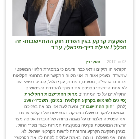
הפקעת קרקע בגין הפרת חוק ההתיישבות- זה
הכלל / איילת רייך-מיכאלי, עו"ד
03 נוב 2017
פסקי דין
הקוראי הוותיקים וודאי כבר יודעים כי במסגרת הליווי המשפטי
שמשרדי מעניק אגודות אני מלווה התקשרויות בתחומי חקלאות
מגוונים: גדשי"ם, מטעים, רפתות, ענף הלול, קנביס רפואי ועוד.
לא אחת הדגשתי בפניכם את הצורך להסדרת השימושים
החקלאיים על פי המתחייב
מחוק ההתיישבות החקלאית
(סייגים לשימוש בקרקע חקלאית ובמים), תשכ"ז-1967
(להלן: "
חוק ההתיישבות
") ומעת לעת אני מביאה בפניכם
דוגמאות למקרים שעלו בפסיקה. המציאות של חקלאי ארצנו
ואף הפסיקה מלמדים על מגמה ברורה של הגברת אכיפה מצד
הרשות המוסמכת ונקיטה בסנקציות חמורות כנגד מפרי החוק,
ובניהן הפקעת הקרקע והחזרתה לרשות מקרקעי ישראל. לא
אחת, אני נשאלת- נו מה, באמת עלולים לקחת לנו את הקרקע?-