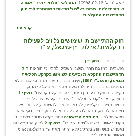
* עא (ת"א) 10998-02-16
החקלאי "תלמי מנשה" אגודה
שיתופית להתיישבות בע"מ נ' הרשות המוסמכת לפי חוק
ההתיישבות החקלאית
.
קרא עוד...
חוק ההתיישבות ושימושים נלווים לפעילות
החקלאית / איילת רייך-מיכאלי, עו"ד
15 ינו 2017
פסקי דין
מושבים, כמו גם חברי מושב, השכילו להבין כי הוראות
חוק
ההתיישבות החקלאית (סייגים לשימוש בקרקע חקלאית
ובמים)
, התשכ"ז-1967,
אינם בבחינת אות מתה וכי עברו חלפו
הזמנים בהם ניתן היה להתעלם מהמתחייב על פי החוק.
בקצרה, החוק קובע, בין היתר, מהי "קרקע חקלאית".
סעיף 1
לחוק קובע כי "קרקע חקלאית" הינה "קרקע שנועדה לשמש
לייצור תוצרת חקלאית, לגידול פרחים, למשתלה, לגידול בעלי
חיים או להחזקתם או למרעה להם, או להחזקת ציוד חקלאי או
מלאי חקלאי".
בתוספת הראשונה
לחוק נקבעו מספר שימושים
בקרקע אשר ייחשבו כ"שימוש חורג".
בסעיף 2
לחוק ההתיישבות
נאסר שימוש חורג בקרקע ללא היתר מאת שר החקלאות או מי
שהשר הסמיכו לכך.