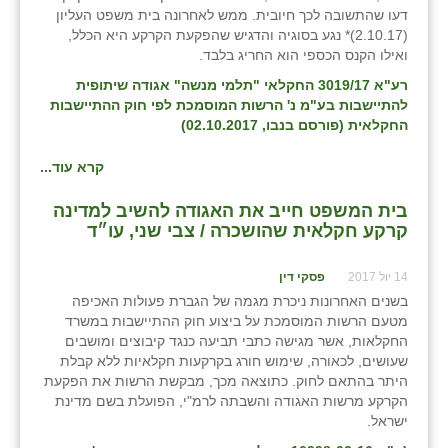
דעו שהתשובה לכך חיובית. ממש לאחרונה בית משפט העליון
(2.10.17)* נגע בסוגיה והדגיש שהפקעת הקרקע היא הכלל,
ואילו הקנס הכספי הוא החריג בלבד.
רע"א 3019/17 החקלאי "תלמי מנשה" אגודה שיתופית
להתיישבות בע"מ נ' הרשות המוסמכת לפי חוק ההתיישבות
החקלאית (פורסם בנבו, 02.10.2017)
קרא עוד...
בית המשפט חייב את האגודה להשיב למדינה
קרקע חקלאית שהושכרה / צבי שני, עו״ד
14 יול 2017
פסקי דין
בשנים האחרונות ניכרת מגמה של הגברת פעולות האכיפה
מטעם הרשות המוסמכת על ביצוע חוק ההתיישבות במשרד
החקלאות, אשר מגישה כתבי תביעה כנגד קיבוצים ומושבים
שעושים, לכאורה, שימוש חורג בקרקעות חקלאיות ללא קבלת
היתר בהתאם לחוק. כתוצאה מכך, מבקשת הרשות את הפקעת
הקרקע מרשות האגודה והשבתה לרמ"י, הפועלת בשם מדינת
ישראל.