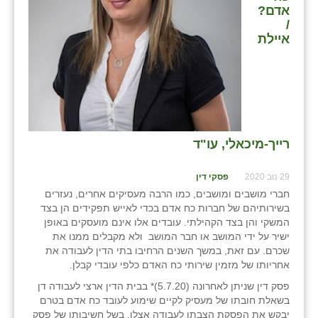
אדם?
בני ציון
/
איילת
בצרה
בקעות
ֿגבעת שפירא
גן הדרום
רייך-מיכאלי, עו"ד
גן השומרון
29 נוב 2020
פסקי דין
גני עם
חברי מושבים ומושבים, כמו הרבה מעסיקים אחרים, נעזרים
בשירותיהם של חברות כח אדם בכדי לאייש תפקידים הן בצד
גני יהודה
המשקי והן בצד הקהילתי. עובדים אלו אינם מועסקים באופן
ישיר על ידי המושב או חבר המושב ולא מקבלים ממנו את
גנות
שכרם. עם זאת, במשך השנים הרחיבו בתי הדין לעבודה את
אחריותו של מזמין שירותי כח האדם כלפי עובדי קבלן.
ורד יריחו
פסק דין שניתן לאחרונה (5.7.20)* בבית הדין ארצי לעבודה דן
בשאלת חובתו של מעסיק לקיים שימוע לעובד כח אדם בטרם
דקל
יבקש את הפסקת הצבתו לעבודה אצלו. בשל חשיבותו של פסק