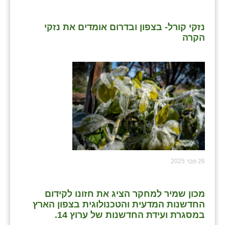
שבי ציון
נזקי קורל- בצפון ובדרום אומדים את נזקי
הקרה
שדה ורבורג
שדה צבי
שדמה
שכניה
תלמי יוסף
בוסתן הגליל
26 פבר 2025
מכון שמיר למחקר הציג את חזונו לקידום
החדשנות המדעית והטכנולוגית בצפון הארץ
במסגרת ועידת החדשנות של ערוץ 14.