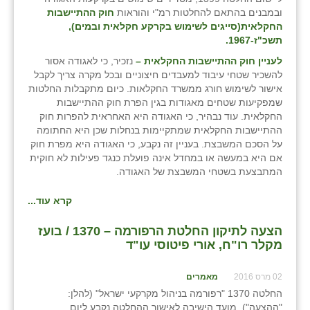
זוהר
ובמבנים בהתאם להחלטות רמ"י והוראות
חוק ההתיישבות
החקלאית(סייגים לשימוש בקרקע חקלאית ובמים),
הדר עם
תשכ"ז-1967.
לעניין חוק ההתיישבות החקלאית –
נזכיר, כי לאגודה אסור
חבצלת השרון
להשכיר שטחי עיבוד למעבדים חיצוניים ובכל מקרה צריך לקבל
אישור לשימוש חורג ממשרד החקלאות. כיום מתקבלות החלטות
חמרה
שמפקיעות שטחים מאגודות בגין הפרת חוק ההתיישבות
החקלאית. עוד נבהיר, כי האגודה היא האחראית להפרות חוק
חרב לאת
ההתיישבות החקלאית שמתקיימות בנחלות שכן היא החתומה
על הסכם המשבצת. בעניין זה נקבע, כי האגודה היא מפרת חוק
יבול (מורג)
אם היא במעשה או במחדל אינה פועלת כנגד פעילות לא חוקית
המתבצעת בשטחי המשבצת של האגודה.
יקנעם
קרא עוד...
כליל
הצעה לתיקון החלטת הרפורמה – 1370 / בועז
יד השמונה
מקלר רו"ח, אורי פיטוסי עו"ד
כפר אביב
02 מרס 2016
מאמרים
כפר ביאליק
החלטה 1370 "רפורמה בניהול מקרקעי ישראל" (להלן:
"ההצעה"). מועד הישיבה לאישור ההחלטה נקבע ליום