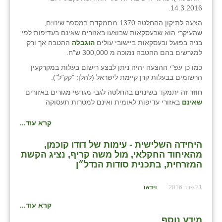
כפר הרי״ף
14.3.2016.
הצעה לתיקון ההחלטה 1370 מתמקדת במספר שינוים,
כפר מישר
שהעיקרי הוא שבעסקאות שבוצעו באזורים שאינם בעדיפות לפי
בניה בפועל ובעסקאות ביישובי עולים
הוגבלה
ההטבה אך ורק
כפר מע״ש
למגרשים בהם ההטבה נמוכה מ 300,000 ש"ח.
כפר מרדכי
כמו כן עפ"י ההצעה יהיה ניתן לבצע רישום בעלות במקרקעין
הרשומים בבעלות קרן קיימת לישראל (להלן: "קק"ל").
כפר סבא (אגרא)
חוזר זה יתמקד בשינוים בהחלטה לגבי מגרשי מגורים באזורים
שאינם
באזורי עדיפות לאומית ואינם למטרות תעסוקה
כפר שמריהו
קרא עוד...
מגשימים
מישר
היחידה השלישית - עימות של דודו קוכמן,
מהאיחוד החקלאי, מול משה קריף, נציג הקשת
מכורה
המזרחית, בתכנית סודות הנדל״ן
מנחמיה
21 פבר 2016
וידאו
נאות הכיכר
קרא עוד...
מידע נוסף