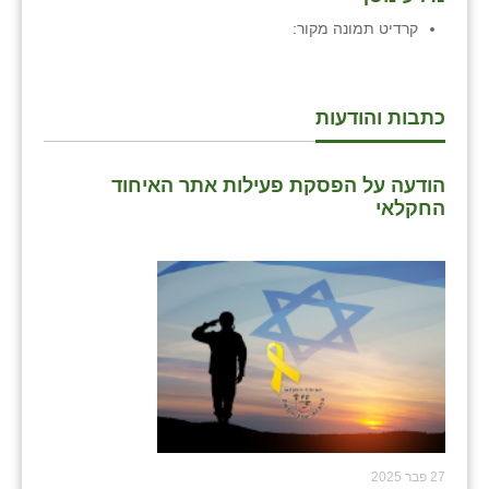
נווה אטי״ב
קרדיט תמונה
מקור:
נהריה (אג״ש)
ניר צבי
כתבות והודעות
עין חצבה
עין תמר
הודעה על הפסקת פעילות אתר האיחוד
החקלאי
עמרים
קורנית
קלחים
רועי
רימונים
רמות השבים
27 פבר 2025
רמת הדר