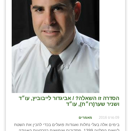
בני ציון
בצרה
בקעות
ֿגבעת שפירא
גן הדרום
גן השומרון
גני עם
גני יהודה
הסדרה זו השאלה? / אביגדור לייבוביץ, עו״ד
גנות
ושניר שער(רו״ח), עו״ד
ורד יריחו
09 מרס 2016
מאמרים
דקל
בימים אלה בעלי נחלות ואגודות פועלים בכדי להכין את השטח
ליישום החלטה 1399, מסדירים שימושים בקרקעות האגודה