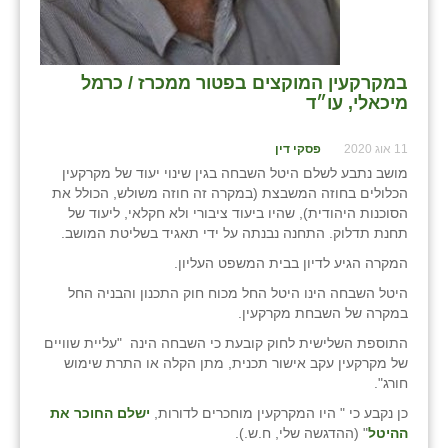
במקרקעין המוקצים בפטור ממכרז / כרמל
מיכאלי, עו״ד
11 אוג 2020
פסקי דין
מושב נתבע לשלם היטל השבחה בגין שינוי יעוד של מקרקעין
הכלולים בחוזה המשבצת (במקרה זה חוזה משולש, הכולל את
הסוכנות היהודית), שהיו ביעוד ציבורי ולא חקלאי, ליעוד של
תחנת תדלוק. התחנה נבנתה על ידי תאגיד בשליטת המושב.
המקרה הגיע לדיון בבית המשפט העליון.
היטל השבחה הינו היטל החל מכוח חוק התכנון והבניה החל
במקרה של השבחת מקרקעין.
התוספת השלישית לחוק קובעת כי השבחה הינה "עליית שוויים
של מקרקעין עקב אישור תכנית, מתן הקלה או התרת שימוש
חורג".
כן נקבע כי " היו המקרקעין מוחכרים לדורות,
ישלם החוכר את
ההיטל
" (ההדגשה שלי, ח.ש.).