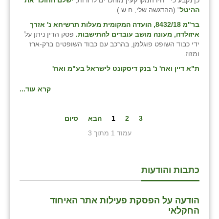
כן נקבע כי " היו המקרקעין מוחכרים לדורות,
ישלם החוכר את
ההיטל
" (ההדגשה שלי, ח.ש.).
בר"מ 8432/18, הועדה המקומית מעלות תרשיחא נ' אזרך
איזולדה, מעונה מושב עובדים להתישבות.
פסק הדין ניתן על
ידי כבוד השופט פוגלמן, בהרכב עם כבוד השופטים ברק-ארז
ומזוז.
ת"א דיין ואח' נ' בנק דיסקונט לישראל בע"מ ואח'
קרא עוד...
3
2
1
הבא
סיום
עמוד 1 מתוך 3
כתבות והודעות
הודעה על הפסקת פעילות אתר האיחוד
החקלאי