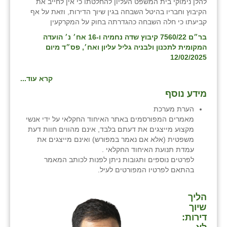
להלן נימוקי בית המשפט העליון להחלטתו כי אין לחייב את
זוהר
הקיבוץ וחבריו בהיטל השבחה בגין שיוך הדירות, וזאת על אף
קביעתו כי חלה השבחה כהגדרתה בחוק על המקרקעין
הדר עם
בר״ם 7560/22 קיבוץ שדה נחמיה ו-16 אח׳ נ׳ הועדה
המקומית לתכנון ולבניה גליל עליון ואח׳, פס״ד מיום
חבצלת השרון
12/02/2025
חמרה
קרא עוד...
חרב לאת
מידע נוסף
הערת מערכת
יבול (מורג)
מאמרים המפורסמים באתר האיחוד החקלאי על ידי אנשי
מקצוע מייצגים את דעתם בלבד, אינם מהווים חוות דעת
יקנעם
משפטית (אלא אם נאמר במפורש) ואינם מייצגים את
עמדת תנועת האיחוד החקלאי .
כליל
לפרטים נוספים ותגובות ניתן לפנות לכותב המאמר
בהתאם לפרטיו המפורטים לעיל.
יד השמונה
כפר אביב
הליך
שיוך
כפר ביאליק
דירות: