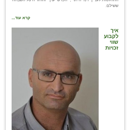
ששילם.
קרא עוד...
איך
לקבוע
שווי
זכויות