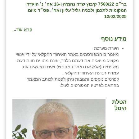
בר״ם 7560/22 קיבוץ שדה נחמיה ו-16 אח׳ נ׳ הועדה
המקומית לתכנון ולבניה גליל עליון ואח׳, פס״ד מיום
שבי ציון
12/02/2025
שדה ורבורג
קרא עוד...
שדה צבי
מידע נוסף
שדמה
הערת מערכת
מאמרים המפורסמים באתר האיחוד החקלאי על ידי אנשי
שכניה
מקצוע מייצגים את דעתם בלבד, אינם מהווים חוות דעת
משפטית (אלא אם נאמר במפורש) ואינם מייצגים את
תלמי יוסף
עמדת תנועת האיחוד החקלאי .
לפרטים נוספים ותגובות ניתן לפנות לכותב המאמר
בוסתן הגליל
בהתאם לפרטיו המפורטים לעיל.
הטלת
היטל