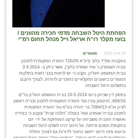
הפחתת היטל השבחה מדמי חכירה מהוונים /
בועז מקלר רו"ח אריאל וייל מנהל תחום רמ"י
19 מרס 2021
מאמרים
בעקבות פס"ד בלוך (רע"א 725/05 הועדה המקומית לתכנון
ובניה השומרון נ' עוזי ושפרה בלוך), אשר ניתן ב- 3.9.2014
בבית המשפט העליון, נקבע כי יש לראות בבני רשות בחלקות
המגורים בישובים החקלאיים כחוכרים לדורות, לצורך חיובם
בתשלום היטל השבחה.
בפסק דין שניתן ביום 10.5.2016 בבית המשפט העליון בר"ם
468/16, הוינגמן ובניו נגד הועדה המקומית לתכנון ובנייה ראשון
לציון וע"א 7084/13 בר יהודה בע"מ נגד הועדה המקומית
לתכנון ובנייה שומרון ואח' בוטלה "הלכה קנית" ונקבע כי במידה
ואושרה תוכנית משביחה על קרקע המוחזקת על ידי יזם
בתקופת הסכם פיתוח, על היזם יהיה לשלם היטל השבחה
וכיוצא מזה היזם ייחשב כחוכר לדורות גם לצורך החלת
ההחלטות לעניין "דמי היתר", "הפרשי ערך" והחזר היטל השבחה