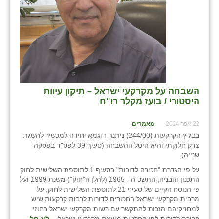
השבחה על מקרקעי ישראל – תיקון עיוות
היסטורי / בועז מקלר רו"ח
22 אפר 2024
מאמרים
בבג"ץ הקרקעות (244/00) ניתנה דוגמא יחידה למכשיר להשגת
צדק חלוקתי והיא היטל ההשבחה (סעיף 39 לפס"ד בפסקה
שנייה)
על פי הגדרת "חכירה לדורות" בסעיף 1 לתוספת השלישית לחוק
התכנון והבניה, התשכ"ה - 1965 (להלן ה"חוק") משנת 1999 ועל
פי הנוסח הקיים של סעיף 21 לתוספת השלישית לחוק, על
מרבית מקרקעי ישראל החכורים לדורות לרבות קרקעות שיש
למחזיקיהם הזכות להתקשר עם רשות מקרקעי ישראל בחוזי
חכירה לדורות לפי החלטות מועצת מקרקעי ישראל
- לא חל