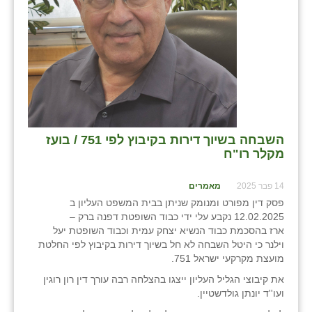
בני ציון
בצרה
בקעות
ֿגבעת שפירא
גן הדרום
השבחה בשיוך דירות בקיבוץ לפי 751 / בועז
מקלר רו"ח
גן השומרון
גני עם
14 פבר 2025
מאמרים
פסק דין מפורט ומנומק שניתן בבית המשפט העליון ב
גני יהודה
12.02.2025 נקבע עלי ידי כבוד השופטת דפנה ברק –
ארז בהסכמת כבוד הנשיא יצחק עמית וכבוד השופטת יעל
גנות
וילנר כי היטל השבחה לא חל בשיוך דירות בקיבוץ לפי החלטת
מועצת מקרקעי ישראל 751.
ורד יריחו
את קיבוצי הגליל העליון ייצגו בהצלחה רבה עורך דין רון רוגין
ועו''ד יונתן גולדשטיין.
דקל