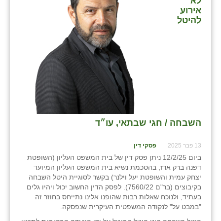
לא
כפר הרי״ף
אירוע
להיטל
כפר מישר
כפר מע״ש
כפר מרדכי
כפר סבא (אגרא)
כפר שמריהו
השבחה / חגי שבתאי, עו״ד
מגשימים
מישר
13 פבר 2025
פסקי דין
ביום 12/2/25 ניתן פסק דין של בית המשפט העליון (השופטת
מכורה
דפנה ברק ארז, בהסכמת נשיא בית המשפט העליון המיועד
יצחק עמית והשופטת יעל וילנר) בקשר לסוגיית היטל השבחה
מנחמיה
בקיבוצים (בר"ם 7560/22). לפסק הדין החשוב יכול ויהיו גלים
בעתיד, ולנוכח שאלות רבות שהופנו אלינו נתייחס בחוזר זה
נאות הכיכר
"במבט על" לנקודה המשפטית העיקרית שנפסקה.