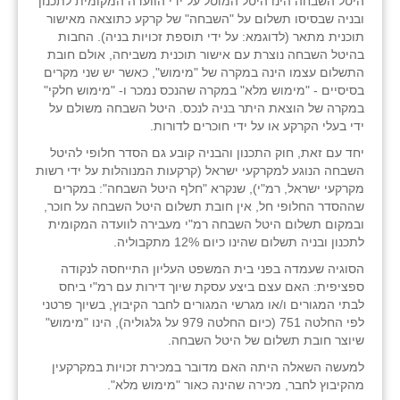
היטל השבחה הינו היטל המוטל על ידי הוועדה המקומית לתכנון
נווה אטי״ב
ובניה שבסיסו תשלום על "השבחה" של קרקע כתוצאה מאישור
תוכנית מתאר (לדוגמא: על ידי תוספת זכויות בניה). החבות
נהריה (אג״ש)
בהיטל השבחה נוצרת עם אישור תוכנית משביחה, אולם חובת
התשלום עצמו הינה במקרה של "מימוש", כאשר יש שני מקרים
ניר צבי
בסיסיים - "מימוש מלא" במקרה שהנכס נמכר ו- "מימוש חלקי"
במקרה של הוצאת היתר בניה לנכס. היטל השבחה משולם על
עין חצבה
ידי בעלי הקרקע או על ידי חוכרים לדורות.
עין תמר
יחד עם זאת, חוק התכנון והבניה קובע גם הסדר חלופי להיטל
השבחה הנוגע למקרקעי ישראל (קרקעות המנוהלות על ידי רשות
עמרים
מקרקעי ישראל, רמ"י), שנקרא "חלף היטל השבחה": במקרים
שההסדר החלופי חל, אין חובת תשלום היטל השבחה על חוכר,
קורנית
ובמקום תשלום היטל השבחה רמ"י מעבירה לוועדה המקומית
לתכנון ובניה תשלום שהינו כיום 12% מתקבוליה.
קלחים
הסוגיה שעמדה בפני בית המשפט העליון התייחסה לנקודה
ספציפית: האם עצם ביצע עסקת שיוך דירות עם רמ"י ביחס
רועי
לבתי המגורים ו/או מגרשי המגורים לחבר הקיבוץ, בשיוך פרטני
לפי החלטה 751 (כיום החלטה 979 על גלגוליה), הינו "מימוש"
רימונים
שיוצר חובת תשלום של היטל השבחה.
רמות השבים
למעשה השאלה היתה האם מדובר במכירת זכויות במקרקעין
מהקיבוץ לחבר, מכירה שהינה כאור "מימוש מלא".
רמת הדר