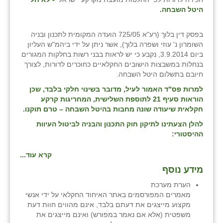
היטל השבחה.
בפסק דין בלוך (רע"א 725/05 הועדה המקומית לתכנון ובניה
השומרון נ' עוזי ושפרה בלוך), אשר ניתן על ידי ביהמ"ש העליון
ביום 3.9.2014, נקבע כי יש לראות בבני רשות בחלקות המגורים
בנחלות במשבצות הישובים החקלאיים כחוכרים לדורות, לצורך
חיובם בתשלום היטל השבחה.
למרות פס"ד האמור לעיל, מדובר בשינוי חלקי בלבד, שכן
הוראות סעיף 21 לתוספת השלישית, המחריגות קרקע
חקלאית שיעודה שונה מחבות בהיטל השבחה – טרם תוקנו.
להלן הצעתינו לתיקון חוק התכנון והבניה לביטול העיוות
ההיסטורי:
קרא עוד...
מידע נוסף
הערת מערכת
מאמרים המפורסמים באתר האיחוד החקלאי על ידי אנשי
מקצוע מייצגים את דעתם בלבד, אינם מהווים חוות דעת
משפטית (אלא אם נאמר במפורש) ואינם מייצגים את