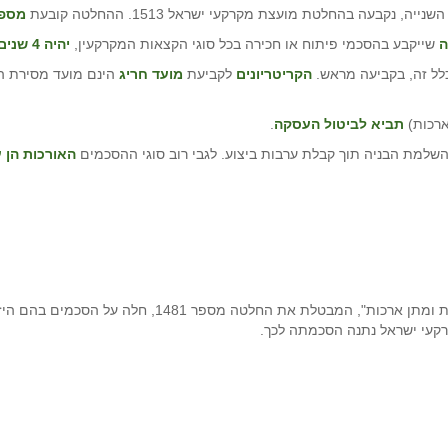
בעה בהחלטת מועצת מקרקעי ישראל 1513. ההחלטה קובעת
מספר
ה
שייקבע בהסכמי פיתוח או חכירה בכל סוגי הקצאות המקרקעין,
יהיה 4 שנים מיום אישור העסקה
לל זה, בקביעה מראש.
הקריטריונים
לקביעת
מועד חריג
הינם מועד מסירת המ
ארכות)
תביא לביטול העסקה
.
השלמת הבניה תוך קבלת ערבות ביצוע. לגבי רוב סוגי ההסכמים
האורכות הן
ע
החלטת מועצת מקרקעי ישראל מספר 1513 "ביטול עסקאות ומת
קעי ישראל נתנה הסכמתה לכך.