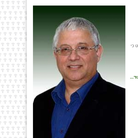
 כי
ד...