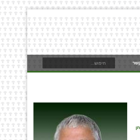
קשר
ן