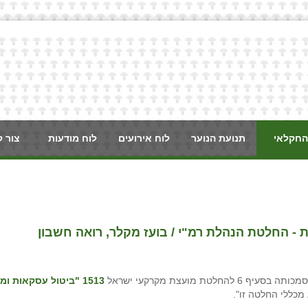
החקלאי
תנועת הנוער
לוח אירועים
לוח מודעות
צור 
 - החלטת הנהלת רמ"י / בועז מקלר, רואה חשבון
 מועצת מקרקעי ישראל
1513
"ביטול עסקאות ומת
מכללי החלטה זו".