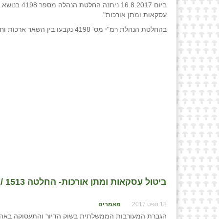
עסקאות ומתן אורכות".
בהחלטת הנהלת רמ"י מס' 4198 נקבעו בין השאר ארכות וחריגים המתייחסים לעסקות במגזר החקלאי כדלקמן.
ביטול עסקאות ומתן אורכות- החלטה 1513 / חגי שבתאי, עו״ד
18 ספט 2017
מאמרים
הגברת המעורבות הממשלתית בשוק הדיור והתעסוקה באה ל