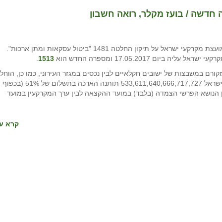
 חדשה / בועז מקלר, רואה חשבון
בישיבת מועצת מקרקעי ישראל ביום 10.5.2017, החליטה מועצת מקרקעי ישראל על תיקון החלטה 1481 "ביטול עסקאות ומתן ארכות".
ם 17.05.2017 ומספרה החדש הוא
1513
.
ם במשבצות של ישובים חקלאיים לבין נכסים במגזר העירוני, כמו כן, הוחלט
בעת הארכת הסכמי פיתוח על פי החלטות מועצת מקרקעי ישראל 533,611,640,666,717,727 תותנה הארכה בתשלום של 51% (בכפוף
ן הנושא הפרשי הצמדה (בלבד) במועד ההקצאה לבין ערך המקרקעין במועד
קרא עו