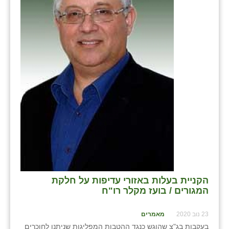
בני ציון
בצרה
בקעות
ֿגבעת שפירא
גן הדרום
גן השומרון
גני עם
גני יהודה
גנות
הקניית בעלות באזורי עדיפות על חלקת
המגורים / בועז מקלר רו"ח
ורד יריחו
23 נוב 2020
מאמרים
דקל
בעקבות בג"צ שהוגש כנגד ההטבות המפליגות שניתנו לחוכרים