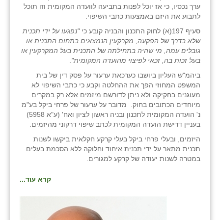
כפר הרי״ף
ערך נכסיו, כי אז יוכל לפנות בתביעה לוועדה המקומית וזו תוכל
לתבוע את היזם באמצעות כתבי השיפוי.
כפר מישר
סעיף 197(א) לחוק התכנון והבניה קובע כי
"נפגעו על ידי תכנית
שלא בדרך של הפקעה, מקרקעין הנמצאים בתחום התכנית או
כפר מע״ש
גובלים עמה, מי שהיה בתחילתה של התכנית בעל המקרקעין או
בעל זכות בה, זכאי לפיצוי מהועדה המקומית"
.
כפר מרדכי
ביהמ"ש העליון ביושבו כערכאת ערעור על פסק דין של בית
כפר סבא (אגרא)
המשפט המחוזי הפך את ההחלטה וקבע כי כתבי השיפוי לא
מעוגנים בחקיקה ולא ניתן לדורשם מיזמים אלא רק במקרים
כפר שמריהו
מיוחדים הכתובים בחוק. מדובר על ערעור של פרחי ביקל בע"מ
נ' הועדה המקומית לתכנון ובניה ראשון לציון ואח' (ע"א 5958)
מגשימים
בעניין דרישת הועדה המקומית לכתב שיפוי דרקוני מהיזמים.
היזמים, ובעלי פרחי ביקל בעלי קרקע חקלאית ביקשו לשנות
מישר
תכנית מתאר על ידי תכנית איחוד וחלוקה ללא הסכמת בעלים
במטרה לשנות יעודה של קרקע למגורים.
מכורה
קרא עוד...
מנחמיה
נאות הכיכר