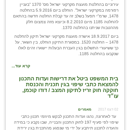
עירוניים בהחלטת מועצת מקרקעי ישראל מס' 1370 "בעניין
זוהר
רפורמה במקרקעי ישראל". הוחלט ביום 5.9.2016 בהחלטה
1478, שרמ"י תפעל בשלב זה עד קבלת החלטה חדשה בהתאם
הדר עם
להחלטה 1185 מיום 8.2.2010 וכיוצא מזה צמצום חלק
מההטבות שניתנו בהחלטה 1370.
חבצלת השרון
ביום 18.9.2017 אישרה מועצת מקרקעי ישראל תיקון להחלטה
חמרה
1478 – החלטה 1520. במסגרת התיקון הוחלט, בין השאר, על
כך ששיעורי התשלום בגין העברת הבעלות יישארו זהים לאלו
חרב לאת
שנקבעו בהחלטה 1185.
יבול (מורג)
קרא עוד...
יקנעם
בית המשפט ביטל את דרישות ועדות התכנון
להמצאת כתבי שיפוי בגין תכנית והכנסת
כליל
חוקקה חוק זריז לתיקון המצב / דודו קוכמן,
עו״ד
יד השמונה
02 דצמ 2017
כפר אביב
מאמרים
עד לאחרונה, נהגו ועדות התכנון לבקש מיוזמי תכנון כתבי
כפר ביאליק
שיפוי לפי סעיף 197 לחוק התכנון והבנייה, שבו נקבע כי במידה
והועדה לתכנון תיתבע על ידי מי שנפגע מהתכנית בגין ירידת