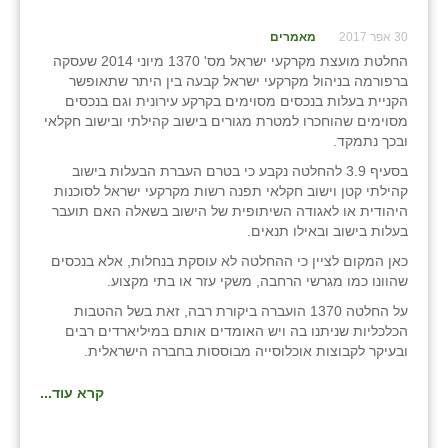
שבי ציון
30 אפר 2017
מאמרים
החלטת מועצת מקרקעי ישראל מס' 1370 מיוני 2014 שעסקה
שדה ורבורג
ברפורמה בניהול מקרקעי ישראל קבעה בין היתר שתאופשר
הקניית בעלות בנכסים מסוימים בקרקע עירונית וגם בנכסים
שדה צבי
מסוימים שהוחכרו למטרת מגורים בישוב קהילתי ובישוב חקלאי
ובכך נתמקד.
שדמה
בסעיף 3.9 להחלטה נקבע כי בטרם העברת הבעלות בישוב
קהילתי קטן וישוב חקלאי תפנה רשות מקרקעי ישראל לסוכנות
שכניה
היהודית או לאגודה השיתופית של הישוב בשאלה האם תועבר
בעלות בישוב ובאילו תנאים.
תלמי יוסף
כאן המקום לציין כי ההחלטה לא עוסקת בנחלות, אלא בנכסים
בוסתן הגליל
שהוונו כמו מגרשי הרחבה, משקי עזר או בתי מקצוע.
על החלטה 1370 הועברה ביקורת רבה, זאת בשל ההטבות
הכלכליות שניתנו בה ויש האומדים אותם במיליארדים רבים
ובעיקר לקבוצות אוכלוסייה מבוססות בחברה הישראלית.
קרא עוד...