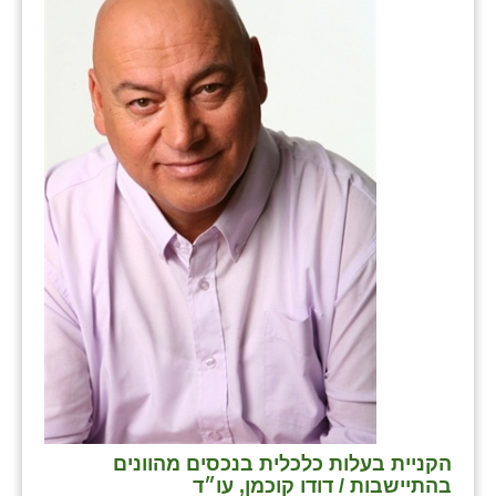
נווה אטי״ב
נהריה (אג״ש)
ניר צבי
עין חצבה
עין תמר
עמרים
קורנית
קלחים
רועי
רימונים
רמות השבים
הקניית בעלות כלכלית בנכסים מהוונים
בהתיישבות / דודו קוכמן, עו״ד
רמת הדר