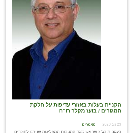
בני ציון
בצרה
בקעות
ֿגבעת שפירא
גן הדרום
גן השומרון
גני עם
גני יהודה
גנות
הקניית בעלות באזורי עדיפות על חלקת
המגורים / בועז מקלר רו"ח
ורד יריחו
23 נוב 2020
מאמרים
דקל
בעקבות בג"צ שהוגש כנגד ההטבות המפליגות שניתנו לחוכרים