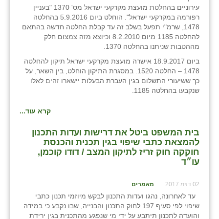
עירוניים בהחלטת מועצת מקרקעי ישראל מס' 1370 "בעניין
זוהר
רפורמה במקרקעי ישראל". הוחלט ביום 5.9.2016 בהחלטה
1478, שרמ"י תפעל בשלב זה עד קבלת החלטה חדשה בהתאם
הדר עם
להחלטה 1185 מיום 8.2.2010 וכיוצא מזה צמצום חלק
מההטבות שניתנו בהחלטה 1370.
חבצלת השרון
ביום 18.9.2017 אישרה מועצת מקרקעי ישראל תיקון להחלטה
חמרה
1478 – החלטה 1520. במסגרת התיקון הוחלט, בין השאר, על
כך ששיעורי התשלום בגין העברת הבעלות יישארו זהים לאלו
חרב לאת
שנקבעו בהחלטה 1185.
יבול (מורג)
קרא עוד...
יקנעם
בית המשפט ביטל את דרישות ועדות התכנון
להמצאת כתבי שיפוי בגין תכנית והכנסת
כליל
חוקקה חוק זריז לתיקון המצב / דודו קוכמן,
עו״ד
יד השמונה
02 דצמ 2017
כפר אביב
מאמרים
עד לאחרונה, נהגו ועדות התכנון לבקש מיוזמי תכנון כתבי
כפר ביאליק
שיפוי לפי סעיף 197 לחוק התכנון והבנייה, שבו נקבע כי במידה
והועדה לתכנון תיתבע על ידי מי שנפגע מהתכנית בגין ירידת