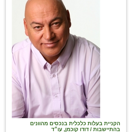
נווה אטי״ב
נהריה (אג״ש)
ניר צבי
עין חצבה
עין תמר
עמרים
קורנית
קלחים
רועי
רימונים
רמות השבים
הקניית בעלות כלכלית בנכסים מהוונים
בהתיישבות / דודו קוכמן, עו״ד
רמת הדר