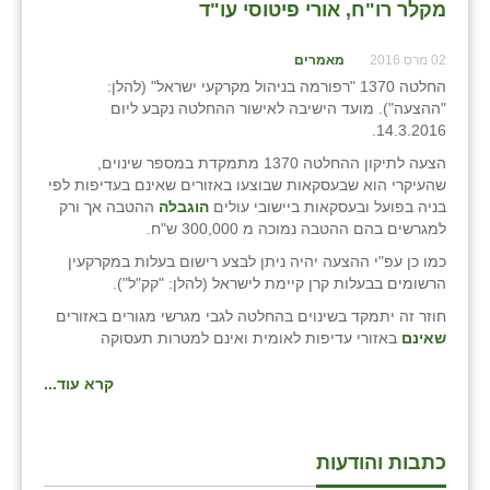
מקלר רו"ח, אורי פיטוסי עו"ד
02 מרס 2016
מאמרים
החלטה 1370 "רפורמה בניהול מקרקעי ישראל" (להלן:
"ההצעה"). מועד הישיבה לאישור ההחלטה נקבע ליום
14.3.2016.
הצעה לתיקון ההחלטה 1370 מתמקדת במספר שינוים,
שהעיקרי הוא שבעסקאות שבוצעו באזורים שאינם בעדיפות לפי
בניה בפועל ובעסקאות ביישובי עולים
הוגבלה
ההטבה אך ורק
למגרשים בהם ההטבה נמוכה מ 300,000 ש"ח.
כמו כן עפ"י ההצעה יהיה ניתן לבצע רישום בעלות במקרקעין
הרשומים בבעלות קרן קיימת לישראל (להלן: "קק"ל").
חוזר זה יתמקד בשינוים בהחלטה לגבי מגרשי מגורים באזורים
שאינם
באזורי עדיפות לאומית ואינם למטרות תעסוקה
קרא עוד...
כתבות והודעות