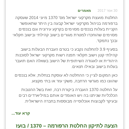
שבי ציון
30 אפר 2017
מאמרים
החלטת מועצת מקרקעי ישראל מס' 1370 מיוני 2014 שעסקה
שדה ורבורג
ברפורמה בניהול מקרקעי ישראל קבעה בין היתר שתאופשר
הקניית בעלות בנכסים מסוימים בקרקע עירונית וגם בנכסים
שדה צבי
מסוימים שהוחכרו למטרת מגורים בישוב קהילתי ובישוב חקלאי
ובכך נתמקד.
שדמה
בסעיף 3.9 להחלטה נקבע כי בטרם העברת הבעלות בישוב
קהילתי קטן וישוב חקלאי תפנה רשות מקרקעי ישראל לסוכנות
שכניה
היהודית או לאגודה השיתופית של הישוב בשאלה האם תועבר
בעלות בישוב ובאילו תנאים.
תלמי יוסף
כאן המקום לציין כי ההחלטה לא עוסקת בנחלות, אלא בנכסים
בוסתן הגליל
שהוונו כמו מגרשי הרחבה, משקי עזר או בתי מקצוע.
על החלטה 1370 הועברה ביקורת רבה, זאת בשל ההטבות
הכלכליות שניתנו בה ויש האומדים אותם במיליארדים רבים
ובעיקר לקבוצות אוכלוסייה מבוססות בחברה הישראלית.
קרא עוד...
הצעה לתיקון החלטת הרפורמה – 1370 / בועז