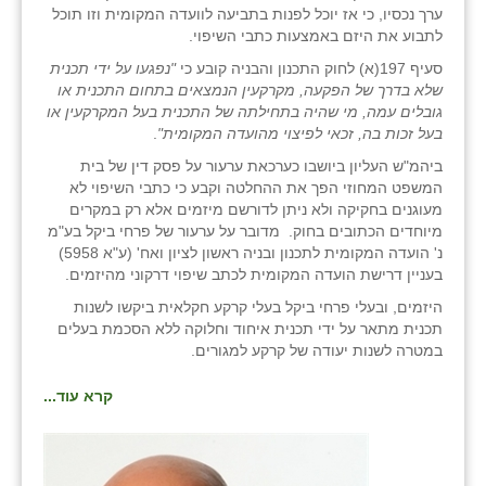
כפר הרי״ף
ערך נכסיו, כי אז יוכל לפנות בתביעה לוועדה המקומית וזו תוכל
לתבוע את היזם באמצעות כתבי השיפוי.
כפר מישר
סעיף 197(א) לחוק התכנון והבניה קובע כי
"נפגעו על ידי תכנית
שלא בדרך של הפקעה, מקרקעין הנמצאים בתחום התכנית או
כפר מע״ש
גובלים עמה, מי שהיה בתחילתה של התכנית בעל המקרקעין או
בעל זכות בה, זכאי לפיצוי מהועדה המקומית"
.
כפר מרדכי
ביהמ"ש העליון ביושבו כערכאת ערעור על פסק דין של בית
כפר סבא (אגרא)
המשפט המחוזי הפך את ההחלטה וקבע כי כתבי השיפוי לא
מעוגנים בחקיקה ולא ניתן לדורשם מיזמים אלא רק במקרים
כפר שמריהו
מיוחדים הכתובים בחוק. מדובר על ערעור של פרחי ביקל בע"מ
נ' הועדה המקומית לתכנון ובניה ראשון לציון ואח' (ע"א 5958)
מגשימים
בעניין דרישת הועדה המקומית לכתב שיפוי דרקוני מהיזמים.
היזמים, ובעלי פרחי ביקל בעלי קרקע חקלאית ביקשו לשנות
מישר
תכנית מתאר על ידי תכנית איחוד וחלוקה ללא הסכמת בעלים
במטרה לשנות יעודה של קרקע למגורים.
מכורה
קרא עוד...
מנחמיה
נאות הכיכר