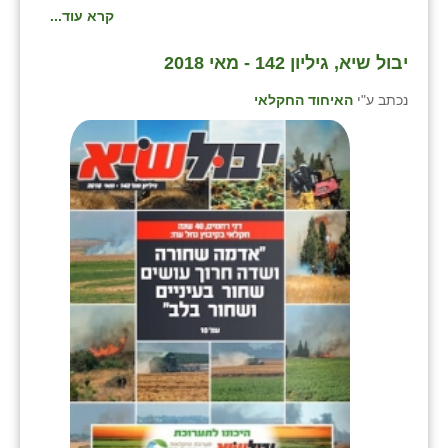
קרא עוד...
שבי ציון
יבול שיא, גיליון 142 - מאי 2018
שדה ורבורג
נכתב ע"י
האיחוד החקלאי
שדה צבי
שדמה
שכניה
תלמי יוסף
בוסתן הגליל