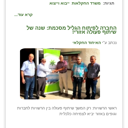
נווה אטי״ב
תגיות:
משרד החקלאות
ייבוא וייצוא
נהריה (אג״ש)
קרא עוד...
ניר צבי
החברה לפיתוח הגליל מסכמת: שנה של
שיתוף פעולה אזורי!
עין חצבה
נכתב ע"י
האיחוד החקלאי
עין תמר
עמרים
קורנית
קלחים
רועי
רימונים
ראשי הרשויות: רק המשך שיתוף פעולה בין הרשויות לחברות
וגופים באזור יביא לצמיחה כלכלית
רמות השבים
רמת הדר