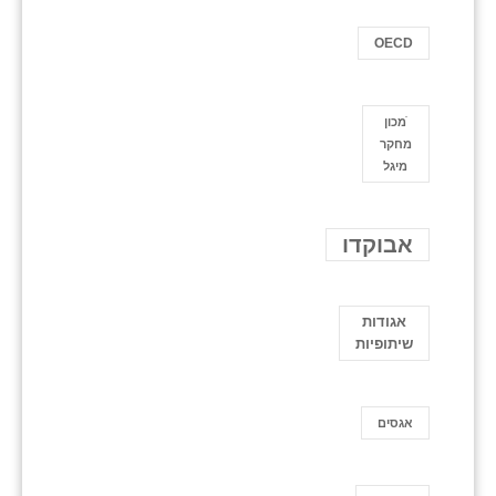
OECD
ֿמכון
מחקר
מיגל
אבוקדו
אגודות
שיתופיות
אגסים