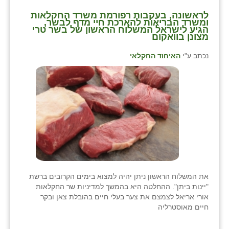
כפר הרי״ף
⁨לראשונה, בעקבות רפורמת משרד החקלאות
ומשרד הבריאות להארכת חיי מדף לבשר,
כפר מישר
הגיע לישראל המשלוח הראשון של בשר טרי
מצונן בוואקום⁩
כפר מע״ש
נכתב ע"י
האיחוד החקלאי
כפר מרדכי
כפר סבא (אגרא)
כפר שמריהו
מגשימים
מישר
מכורה
את המשלוח הראשון ניתן יהיה למצוא בימים הקרובים ברשת
"יינות ביתן". ההחלטה היא בהמשך למדיניות שר החקלאות
מנחמיה
אורי אריאל לצמצם את צער בעלי חיים בהובלת צאן ובקר
חיים מאוסטרליה
נאות הכיכר