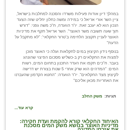
במהלך דיון אודות פעילות משרדו והסכנה למחלבות בישראל,
ציין השר אורי אריאל כי במידה ומשה כחלון יחליט שזה הצעד
הנכון הוא לא יעכב זאת. יו"ר הוועדה, ח"כ משה גפני: "דורש
תוך שעה תשובה משר האוצר". השר אריאל תקף את מדיניות
האוצר לעניין תקצוב הלחימה ב'טרור החקלאי': "לא מתקבל על
הדעת"
בנוסף נידון הקיצוץ במים לחקלאות ועלה כי האוצר מוכן
לפצות את החקלאים רק ב-כשליש מסכום הפיצוי שהונהג
בעבר. ח"כים תקפו את העדר התכנון בתחום המים, רשות
המים: "המדהים הוא שרק אחרי 5 שנות בצורת יש דרישה
לקיצוץ מצד החקלאים". יו"ר הוועדה: "החטא הקדמון שהעברנו
את האחריות מכאן אליכם"
תגיות:
משק החלב
קרא עוד...
האיחוד החקלאי קורא להקמת ועדת חקירה:
מדיניות האוצר בנושא משק המים מסכנת
את אזרחי המדינה