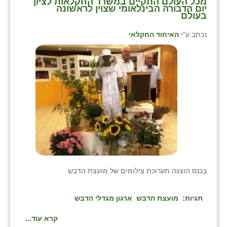
מכל העולם התקיים במשרד החקלאות לציון
יום הדבורה הבינלאומי שצוין לראשונה
זוהר
בעולם
הדר עם
נכתב ע"י
האיחוד החקלאי
חבצלת השרון
חמרה
חרב לאת
יבול (מורג)
יקנעם
כליל
בכנס הוצגה תערוכת צילומים של מועצת הדבש
יד השמונה
כפר אביב
תגיות:
מועצת הדבש
ארגון מגדלי הדבש
כפר ביאליק
קרא עוד...