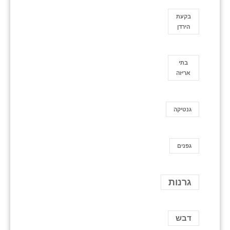
בקעת
הירדן
בתי
אריזה
גנטיקה
גפנים
גרנות
דבש