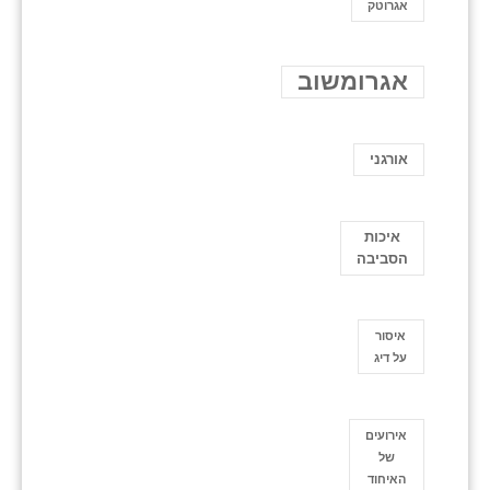
אגרוטק
אגרומשוב
אורגני
איכות
הסביבה
איסור
על דיג
אירועים
של
האיחוד