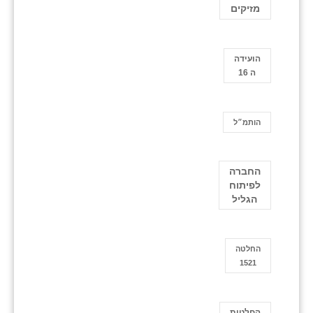
מזיקים
הועידה
ה 16
הותמ״ל
החברה
לפיתוח
הגליל
החלטה
1521
החלטות