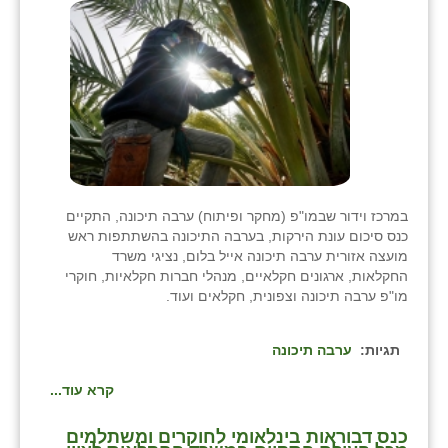
בני ציון
בצרה
בקעות
ֿגבעת שפירא
גן הדרום
במרכז וידור שבמו"פ (מחקר ופיתוח) ערבה תיכונה, התקיים
גן השומרון
כנס סיכום עונת הירקות, בערבה התיכונה בהשתתפות ראש
מועצה אזורית ערבה תיכונה אייל בלום, נציגי משרד
גני עם
החקלאות, ארגונים חקלאיים, מנהלי חברות חקלאיות, חוקרי
מו"פ ערבה תיכונה וצפונית, חקלאים ועוד.
גני יהודה
גנות
תגיות:
ערבה תיכונה
ורד יריחו
קרא עוד...
דקל
כנס דבוראות בינלאומי לחוקרים ומשתלמים