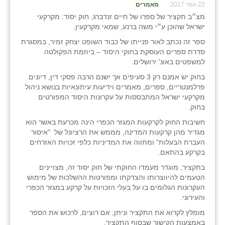
22 אפר 2017
כפר הרי״ף
מאמרים
מצ״ב תקציר של ספרו של חיים זנדברג, חוק יסוד: מקרקעי
כפר מישר
ישראל שהוכן ע״י משה ברנע, שמאי מקרקעין.
ספר זה נכתב לאור פנייתו של כבוד השופט יצחק זמיר, במסגרת
כפר מע״ש
סדרת ספרים העוסקת בחוקי היסוד – ביוזמת הפקולטה
למשפטים באונ' ירושלים.
כפר מרדכי
בחוק יש אמנם רק 3 סעיפים אך ישנם הרבה פסקי דין, דיונים
כפר סבא (אגרא)
פרלמנטריים, ספרים, מאמרים וידיעות עיתונאיות בנושא ניהול
מקרקעי ישראל המתבססות על עקרונות היסוד המפורטים
כפר שמריהו
בחוק.
חשיבות החוק לקרקעות המגזר הכפרי הינה מכרעת באשר הוא
מגשימים
מגדיר מהן קרקעות המדינה, מממש את הרציונל של "איסור
העברת הבעלות" ומתווה את המדיניות כלפי זכויות האזרחים
מישר
בקרקע בהתאם.
מכורה
בתקציר, מוגדר מעמדו החוקתי של חוק יסוד זה, מצויינים
הטעמים להיווצרותו והצדקתו ומפורטות ההשלכות של מימוש
מנחמיה
העקרונות הגלומים בו על בעלי הזכויות על קרקע במגזר הכפרי
והעירוני.
נאות הכיכר
מומלץ לקרוא את התקציר וניתן, אם רוצים, לרכוש את הספר
באמצעות הקישור שבסוף התקציר.