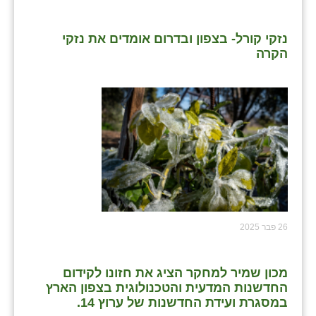
שבי ציון
נזקי קורל- בצפון ובדרום אומדים את נזקי
הקרה
שדה ורבורג
שדה צבי
שדמה
שכניה
תלמי יוסף
בוסתן הגליל
26 פבר 2025
מכון שמיר למחקר הציג את חזונו לקידום
החדשנות המדעית והטכנולוגית בצפון הארץ
במסגרת ועידת החדשנות של ערוץ 14.