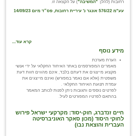
רחובות (להלן:
"המשיבה"
) על הקצאה זו.
זוהר
עע"מ 576/22 אונגר נ' עיריית רחובות
, פס״ד מיום 14/09/23
הדר עם
חבצלת השרון
קרא עוד...
חמרה
מידע נוסף
חרב לאת
הערת מערכת
מאמרים המפורסמים באתר האיחוד החקלאי על ידי אנשי
יבול (מורג)
מקצוע מייצגים את דעתם בלבד, אינם מהווים חוות דעת
משפטית (אלא אם נאמר במפורש) ואינם מייצגים את
יקנעם
עמדת תנועת האיחוד החקלאי .
לפרטים נוספים ותגובות ניתן לפנות לכותב המאמר
כליל
בהתאם לפרטיו המפורטים לעיל.
יד השמונה
חיים זנדברג, חוק-יסוד: מקרקעי ישראל פירוש
כפר אביב
לחוקי היסוד (מכון סאקר האוניברסיטה
העברית והוצאת נבו)
כפר ביאליק