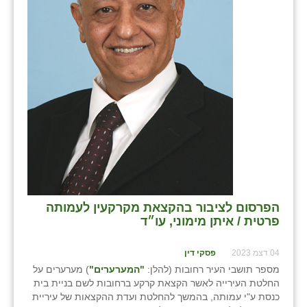
בני ציון
בצרה
בקעות
ֿגבעת שפירא
גן הדרום
גן השומרון
גני עם
הפרסום לציבור בהקצאת מקרקעין לעמותה
גני יהודה
פרטית / איתן מימוני, עו״ד
גנות
04 דצמ 2023
פסקי דין
ורד יריחו
מספר תושבי העיר רחובות (להלן:
"המערערים"
) מערערים על
החלטת העירייה לאשר הקצאת קרקע ברחובות לשם בניית בית
דקל
כנסת ע"י עמותה, בהמשך להחלטת ועדת ההקצאות של עיריית