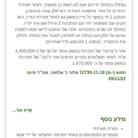
בנחלה במהלך חייהם ואף לא רשמו בן ממשיך. לאחר פטירת
ההורים כל אחד מתשעת האחים ירש חלק שווה מהעזבון.
הנתבע 1 חי במשך כל חייו במשק גם לאחר פטירת הוריו, הוא
הקים שם משפחה יחד עם הנתבעת 2 וגידל שם את ילדיו.
במהלך 14 שנים התובעים- אחיו של הנתבע דרשו ממנו לפצות
אותם על חלקיהם בנחלה או לחלופין למכור את הנחלה ולחלק
את התמורה. הנתבע 1 לא נענע לדרישותיהם.
שווי ה"ברוטו" של הזכויות במשק עומד על סך של כ-4,300,000
ש"ח. לאחר תשלומים צפויים ומיסים שווי ה"נטו" של הזכויות
במשק עומד על כ- 1,870,000.
תמש (י-ם) 12739-11-18 פלוני נ' אלמוני, פס״ד מיום
09/11/22
קרא עוד...
מידע נוסף
הערת מערכת
מאמרים המפורסמים באתר האיחוד החקלאי על ידי אנשי