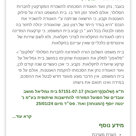
זוהר
בעבר, נתן וועד האגודה הסכמתו להשכרת המקרקעין לחברות
הסלולר, אולם לאחר זמן חזר בו. בית המשפט הורה על סילוק
הדר עם
האנטנות וקבע, כי הרשאה שניתנה ע"י האגודה להשכיר את
הנכס "היא בגדר היתר של רצון טוב, שהאגודה יכולה לחזור בה
חבצלת השרון
ממנו ולבטלו בכל רגע." כן קבע בית המשפט, כי קרקעות המדינה
ניתנו לאגודות החקלאיות לצרכי חקלאות, ולא לשם שירות של
חמרה
אינטרסים כלכליים שאין עניינם בחקלאות.
בית משפט השלום הורה לאחרונה לחברות הסלולר "סלקום" ו-
חרב לאת
"פלאפון" לסלק את האנטנות שהקימו במושב בית גמליאל על
קרקע שיועדה לחקלאות. נקבע, כי אכן כעשרים שנה קודם לכן,
יבול (מורג)
וועד האגודה נתן את הסכמתו להקמת האנטנות, אולם על פי
בית המשפט, אין הדבר מונע מוועד חדש לבטל את ההסכם,
יקנעם
במידה ואינו תואם את גישתו.
כליל
ת"א (שלום)(רחובות) 57151-07-17 בית גמליאל מושב
עובדים של הפועל המזרחי להתישבות שיתופית בע"מ נ'
יד השמונה
ינטה יוסף (המנוחה) ואח'. פס״ד מיום 25/01/24
כפר אביב
קרא עוד...
מידע נוסף
כפר ביאליק
הערת מערכת