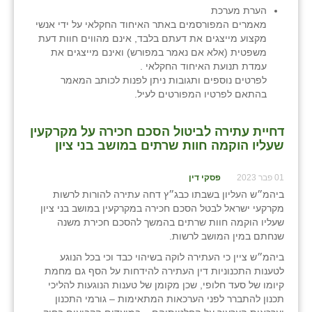
הערת מערכת
מאמרים המפורסמים באתר האיחוד החקלאי על ידי אנשי
מקצוע מייצגים את דעתם בלבד, אינם מהווים חוות דעת
משפטית (אלא אם נאמר במפורש) ואינם מייצגים את
עמדת תנועת האיחוד החקלאי .
לפרטים נוספים ותגובות ניתן לפנות לכותב המאמר
בהתאם לפרטיו המפורטים לעיל.
דחיית עתירה לביטול הסכם חכירה על מקרקעין
שעליו הוקמה חוות שרתים במושב בני ציון
01 פבר 2023
פסקי דין
ביהמ״ש העליון בשבתו כבג״ץ דחה עתירה להורות לרשות
מקרקעי ישראל לבטל הסכם חכירה במקרקעין במושב בני ציון
שעליו הוקמה חוות שרתים בהמשך להסכם חכירת משנה
שנחתם במין המושב לרשות.
ביהמ״ש ציין כי העתירה לוקה בשיהוי כבד וכי בכל הנוגע
לטענות התכנוניות דין העתירה להידחות על הסף גם מחמת
קיומו של סעד חלופי, שכן מקומן של טענות הנוגעות להליכי
תכנון להתברר לפני הערכאות המתאימות – גורמי התכנון