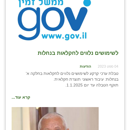
נווה אטי״ב
נהריה (אג״ש)
ניר צבי
עין חצבה
עין תמר
לשימושים נלווים לחקלאות בנחלות
עמרים
04 ספט 2023
הודעות
קורנית
טבלת ערכי קרקע לשימושים נלווים לחקלאות בחלקה א'
בנחלות: עיבוד ראשוני תוצרת חקלאית.
קלחים
תוקף הטבלה עד יום 1.1.2025.
רועי
קרא עוד...
רימונים
רמות השבים
רמת הדר