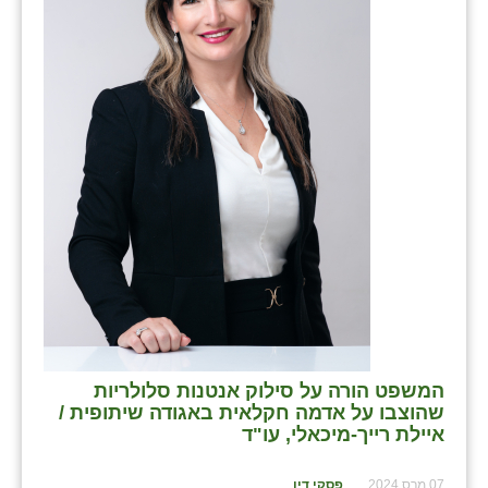
בני ציון
בצרה
בקעות
ֿגבעת שפירא
גן הדרום
גן השומרון
גני עם
גני יהודה
גנות
המשפט הורה על סילוק אנטנות סלולריות
שהוצבו על אדמה חקלאית באגודה שיתופית /
ורד יריחו
איילת רייך-מיכאלי, עו"ד
דקל
07 מרס 2024
פסקי דין