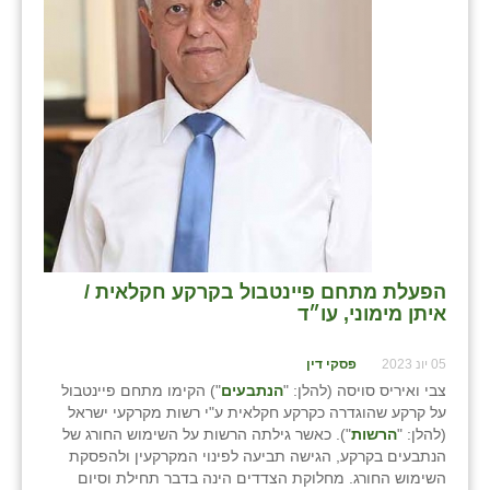
שבי ציון
שדה ורבורג
שדה צבי
שדמה
שכניה
תלמי יוסף
הפעלת מתחם פיינטבול בקרקע חקלאית /
בוסתן הגליל
איתן מימוני, עו״ד
05 יונ 2023
פסקי דין
צבי ואיריס סויסה (להלן: "
הנתבעים
") הקימו מתחם פיינטבול
על קרקע שהוגדרה כקרקע חקלאית ע"י רשות מקרקעי ישראל
(להלן: "
הרשות
"). כאשר גילתה הרשות על השימוש החורג של
הנתבעים בקרקע, הגישה תביעה לפינוי המקרקעין ולהפסקת
השימוש החורג. מחלוקת הצדדים הינה בדבר תחילת וסיום