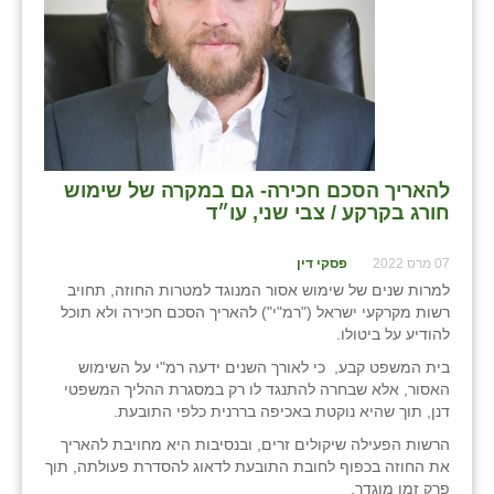
להאריך הסכם חכירה- גם במקרה של שימוש
חורג בקרקע / צבי שני, עו״ד
07 מרס 2022
פסקי דין
למרות שנים של שימוש אסור המנוגד למטרות החוזה, תחויב
רשות מקרקעי ישראל ("רמ"י") להאריך הסכם חכירה ולא תוכל
להודיע על ביטולו.
בית המשפט קבע, כי לאורך השנים ידעה רמ"י על השימוש
האסור, אלא שבחרה להתנגד לו רק במסגרת ההליך המשפטי
דנן, תוך שהיא נוקטת באכיפה בררנית כלפי התובעת.
הרשות הפעילה שיקולים זרים, ובנסיבות היא מחויבת להאריך
את החוזה בכפוף לחובת התובעת לדאוג להסדרת פעולתה, תוך
פרק זמן מוגדר.