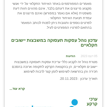
כפר הרי״ף
מאמרים המפורסמים באתר האיחוד החקלאי על ידי אנשי
מקצוע מייצגים את דעתם בלבד, אינם מהווים חוות דעת
כפר מישר
משפטית (אלא אם נאמר במפורש) ואינם מייצגים את
עמדת תנועת האיחוד החקלאי .
כפר מע״ש
לפרטים נוספים ותגובות ניתן לפנות לכותב המאמר
בהתאם לפרטיו המפורטים לעיל.
כפר מרדכי
עדכון נוהל עסקות תעסוקה במשבצות יישובים
כפר סבא (אגרא)
חקלאיים
כפר שמריהו
05 דצמ 2023
הודעות
מגשימים
מטרת נוהל זה לקבוע כללי עריכת עסקות תעסוקה במשבצות
יישובים חקלאיים, הן בהקצאת הקרקע לתקופה ארוכה בהסכם
מישר
חכירה והן בהרשאה לשימוש לזמן קצר לרבות לשימוש.
תאריך עדכון : 20.11.2023.
מכורה
מנחמיה
קרא עוד...
נאות הכיכר
ערכי
קרקע