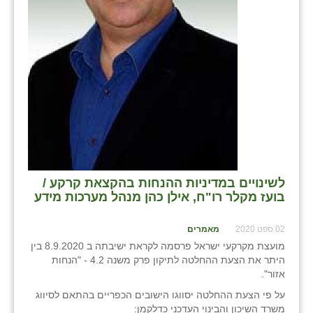
שבי ציון
שדה ורבורג
שדה צבי
שדמה
שכניה
תלמי יוסף
לשינויים במדיניות ההנחות בהקצאת קרקע /
בוסתן הגליל
בועז מקלר רו"ח, אילן כהן מנהל מערכות מידע
02 ספט 2020
מאמרים
מועצת מקרקעי ישראל פרסמה לקראת ישיבתה ב 8.9.2020 בין
היתר את הצעת ההחלטה לתיקון פרק משנה 4.2 - "הנחות
אזור".
על פי הצעת ההחלטה יסווגו הישובים הכפריים בהתאם לסיווג
משרד השיכון והבינוי העדכני כדלקמן: