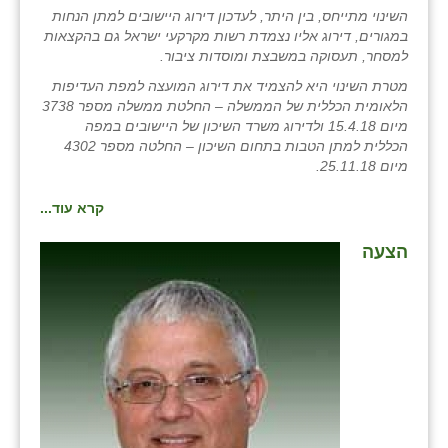
נווה אטי״ב
השינוי מתייחס, בין היתר, לעדכון דירוג היישובים למתן הנחות
במגורים, דירוג אליו נצמדת רשות מקרקעי ישראל גם בהקצאות
נהריה (אג״ש)
למסחר, תעסוקה במשבצת ומוסדות ציבור.
ניר צבי
מטרת השינוי היא להצמיד את דירוג המועצה למפת העדיפות
הלאומית הכללית של הממשלה – החלטת ממשלה מספר 3738
עין חצבה
מיום 15.4.18 ולדירוג משרד השיכון של היישובים במפה
הכללית למתן הטבות בתחום השיכון – החלטה מספר 4302
עין תמר
מיום 25.11.18.
עמרים
קרא עוד...
קורנית
הצעה
קלחים
רועי
רימונים
רמות השבים
רמת הדר