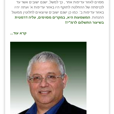
מסוים לאזור עדיפות אחר , כך למשל, ישנם ישובים אשר עד
זוהר
לכניסתה של ההחלטה לתוקף היו באזור עדיפות א' ועתה יהיו
באזור עדיפות ב'. כמו כן ישנם ישובים שיוצאים לחלוטין ממעגל
הדר עם
ההנחות.
המשמעות היא, במקרים מסוימים, עליה דרמטית
בשיעור התשלום לרמ"י!!
חבצלת השרון
קרא עוד...
חמרה
חרב לאת
יבול (מורג)
יקנעם
כליל
יד השמונה
כפר אביב
כפר ביאליק