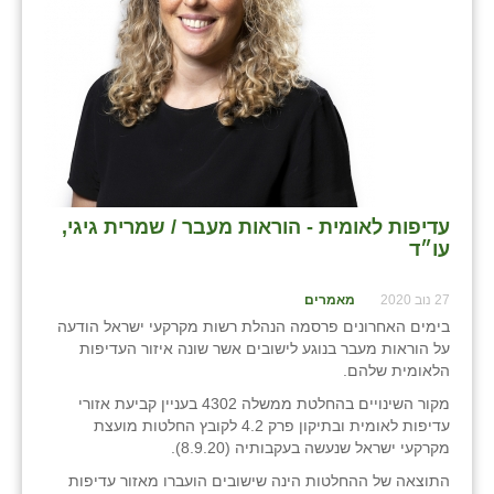
בני ציון
בצרה
בקעות
ֿגבעת שפירא
גן הדרום
עדיפות לאומית - הוראות מעבר / שמרית גיגי,
עו״ד
גן השומרון
גני עם
27 נוב 2020
מאמרים
בימים האחרונים פרסמה הנהלת רשות מקרקעי ישראל הודעה
גני יהודה
על הוראות מעבר בנוגע לישובים אשר שונה איזור העדיפות
הלאומית שלהם.
גנות
מקור השינויים בהחלטת ממשלה 4302 בעניין קביעת אזורי
ורד יריחו
עדיפות לאומית ובתיקון פרק 4.2 לקובץ החלטות מועצת
מקרקעי ישראל שנעשה בעקבותיה (8.9.20).
דקל
התוצאה של ההחלטות הינה שישובים הועברו מאזור עדיפות