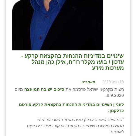
כפר הרי״ף
כפר מישר
כפר מע״ש
כפר מרדכי
כפר סבא (אגרא)
שינויים במדיניות ההנחות בהקצאת קרקע -
עדכון / בועז מקלר רו"ח, אילן כהן מנהל
כפר שמריהו
מערכות מידע
מגשימים
10 ספט 2020
מאמרים
מישר
רשות מקרקעי ישראל פרסמה את
סיכום ישיבת המועצה
מיום
8.9.2020.
מכורה
לעניין השינויים במדיניות ההנחות בהקצאת קרקע פורסם
כדלקמן:
מנחמיה
"המועצה אישרה עדכון מפת הנחות אזורי עדיפות
נאות הכיכר
המועצה אישרה שינויים בהנחות בקרקע באיזורי עדיפות
לאומית.