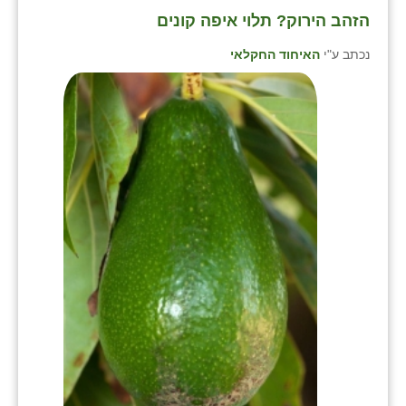
זוהר
הזהב הירוק? תלוי איפה קונים
הדר עם
נכתב ע"י
האיחוד החקלאי
חבצלת השרון
חמרה
חרב לאת
יבול (מורג)
יקנעם
כליל
יד השמונה
כפר אביב
כפר ביאליק