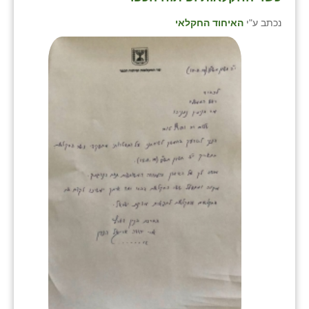
נכתב ע"י
האיחוד החקלאי