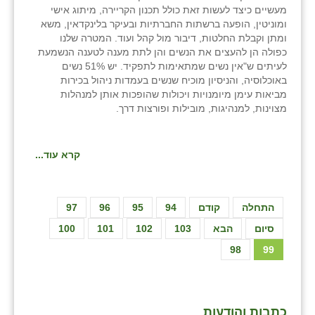
מעשיים כיצד לעשות זאת כולל תכנון הקריירה, מיתוג אישי
ומוניטין, הופעה ברשתות החברתיות ובעיקר בלינקדאין, משא
ומתן וקבלת החלטות, דיבור מול קהל ועוד. המטרה שלנו
כפולה הן להעצים את הנשים והן לתת מענה לטענה הנשמעת
לעיתים ש"אין נשים שמתאימות לתפקיד. יש 51% נשים
באוכלוסיה, והניסיון מוכיח שנשים בעמדות ניהול בכירות
מביאות עימן מיומנויות ויכולות שהופכות אותן למנהלות
מצוינות, למנהיגות, מובילות ופורצות דרך.
קרא עוד...
התחלה
קודם
94
95
96
97
סיום
הבא
103
102
101
100
98
99
כתבות והודעות