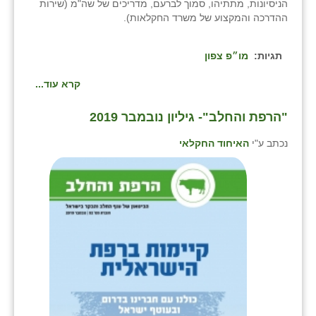
נווה אטי״ב
הניסיונות, מתתיהו, סמוך לברעם, מדריכים של שה"מ (שירות
ההדרכה והמקצוע של משרד החקלאות).
נהריה (אג״ש)
תגיות:
מו״פ צפון
ניר צבי
קרא עוד...
עין חצבה
עין תמר
"הרפת והחלב"- גיליון נובמבר 2019
עמרים
נכתב ע"י
האיחוד החקלאי
קורנית
קלחים
רועי
רימונים
רמות השבים
רמת הדר