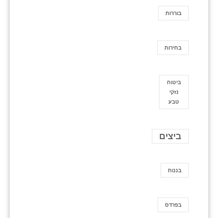
בוררות
בחירות
ביטוח
נזקי
טבע
ביצים
בננות
בפרדס