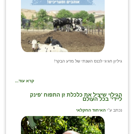
שבי ציון
שדה ורבורג
שדה צבי
שדמה
שכניה
גיליון חגיגי לכנס השנתי של מדע הבקר!
תלמי יוסף
קרא עוד...
בוסתן הגליל
הגילוי שיציל את כלכלת זן התפוח 'פינק
ליידי' בכל העולם
נכתב ע"י
האיחוד החקלאי