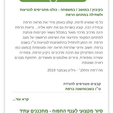
בקיבוץ / במושב / במשפחה - כולנו מתגייסים לנטיעות
ולשתילה במתחם הרפת
כל מי שמגיע לרפת, קולט באופן מידי את מראה הרפת
ובמידה רבה, קובע בשניות גם את יחסו אליה... נראות הרפת
הינה מרכיב מרכזי מאוד במכלול נושאי הקיימות ונותנת
למתחם המקומי והחיצוני את השיפוט הראשוני על מצב
הרפת. זה הזמן להתחיל בהתארגנות לנטיעות ט״ו בשבט
ברפת. חשוב וחיוני שהרפת תראה יפה ומטופחת (כמעט כמו
הגינה הפרטית) עם הרבה מרכיבים: ניקיון הרפת, צמחייה
עשירה ומפוזרת, ציורים ואלנמטים מעשירים, תחזוקת מבנים
ראויה ושוטפת.
מה׳רפת והחלב׳ - גיליון נובמבר 2019
קבצים מצורפים להורדה
ט״ו בשבטהשנה ברפת
קרא עוד...
⁨סיור מקצועי לענף התפוח - מתכננים עתיד⁩