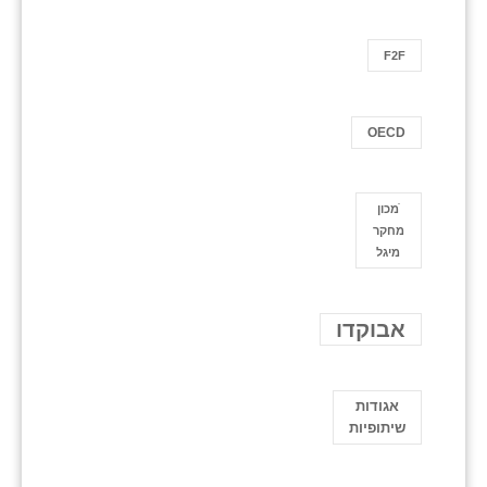
F2F
OECD
ֿמכון
מחקר
מיגל
אבוקדו
אגודות
שיתופיות