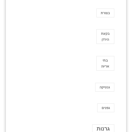
בצורת
בקעת
הירדן
בתי
אריזה
גנטיקה
גפנים
גרנות