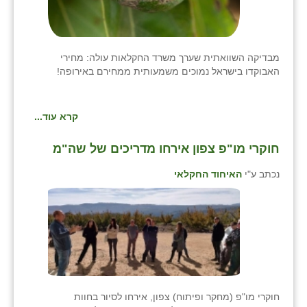
כפר הרי״ף
כפר מישר
מבדיקה השוואתית שערך משרד החקלאות עולה: מחירי
כפר מע״ש
האבוקדו בישראל נמוכים משמעותית ממחירם באירופה!
כפר מרדכי
קרא עוד...
כפר סבא (אגרא)
כפר שמריהו
חוקרי מו"פ צפון אירחו מדריכים של שה"מ
מגשימים
נכתב ע"י
האיחוד החקלאי
מישר
מכורה
מנחמיה
נאות הכיכר
חוקרי מו"פ (מחקר ופיתוח) צפון, אירחו לסיור בחוות