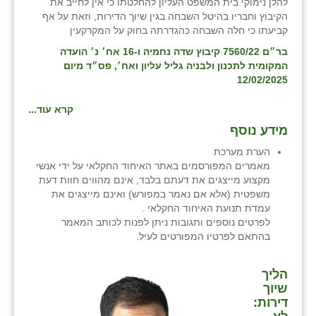
להלן נימוקי בית המשפט העליון להחלטתו כי אין לחייב את
זוהר
הקיבוץ וחבריו בהיטל השבחה בגין שיוך הדירות, וזאת על אף
קביעתו כי חלה השבחה כהגדרתה בחוק על המקרקעין
הדר עם
בר״ם 7560/22 קיבוץ שדה נחמיה ו-16 אח׳ נ׳ הועדה
המקומית לתכנון ולבניה גליל עליון ואח׳, פס״ד מיום
חבצלת השרון
12/02/2025
חמרה
קרא עוד...
חרב לאת
מידע נוסף
הערת מערכת
יבול (מורג)
מאמרים המפורסמים באתר האיחוד החקלאי על ידי אנשי
מקצוע מייצגים את דעתם בלבד, אינם מהווים חוות דעת
יקנעם
משפטית (אלא אם נאמר במפורש) ואינם מייצגים את
עמדת תנועת האיחוד החקלאי .
כליל
לפרטים נוספים ותגובות ניתן לפנות לכותב המאמר
בהתאם לפרטיו המפורטים לעיל.
יד השמונה
כפר אביב
הליך
שיוך
כפר ביאליק
דירות: