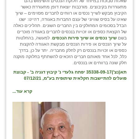
שאלות סבוכות במיוחד של חלוקת הנכסים והשימוש בהם
מתעוררות בקיבוצים. מורכבות יוצאת דופן מתעוררת כאשר
הקיבוץ מבקש לשייך נכסים או רווחים לחברים מסוימים – שיוך
שאינו על בסיס שוויוני של עצם החברות באגודה, דהיינו: ישנו
הבדל בסכומים המחולקים בין החברים השונים. תהליכים כאלה
של הקצאת כספים או זכויות בנכסים לחברים באגודה מוכרים
בשם
שיוך נכסים או שיוך פירות הנכסים
. למעשה, בהחלטות
על שיוך הנכסים או פירות הנכסים מבקשת האגודה להקצות
כספים או זכויות בנכסים רק לחלק מחבריה. יתר על כן, בדרך
כלל, לכל אחד מאותם חברים הזכאים להשתתף בחלוקה מוקנה
חלק שונה ברווחים או בנכסים.
תא(נצ')35338-09-17 יפתח גלעדי נ' קיבוץ דגניה ב' - קבוצת
פועלים להתיישבות חקלאית שיתופית בע"מ, 07/12/21
קרא עוד...