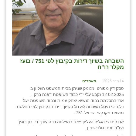
בני ציון
בצרה
בקעות
ֿגבעת שפירא
גן הדרום
השבחה בשיוך דירות בקיבוץ לפי 751 / בועז
מקלר רו"ח
גן השומרון
גני עם
14 פבר 2025
מאמרים
פסק דין מפורט ומנומק שניתן בבית המשפט העליון ב
גני יהודה
12.02.2025 נקבע עלי ידי כבוד השופטת דפנה ברק –
ארז בהסכמת כבוד הנשיא יצחק עמית וכבוד השופטת יעל
גנות
וילנר כי היטל השבחה לא חל בשיוך דירות בקיבוץ לפי החלטת
מועצת מקרקעי ישראל 751.
ורד יריחו
את קיבוצי הגליל העליון ייצגו בהצלחה רבה עורך דין רון רוגין
ועו''ד יונתן גולדשטיין.
דקל