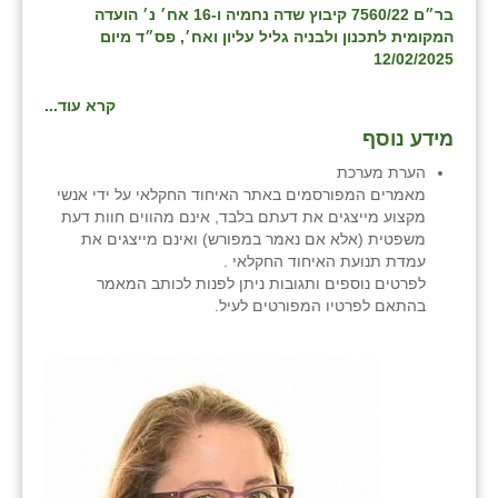
בר״ם 7560/22 קיבוץ שדה נחמיה ו-16 אח׳ נ׳ הועדה
המקומית לתכנון ולבניה גליל עליון ואח׳, פס״ד מיום
שבי ציון
12/02/2025
שדה ורבורג
קרא עוד...
שדה צבי
מידע נוסף
שדמה
הערת מערכת
מאמרים המפורסמים באתר האיחוד החקלאי על ידי אנשי
שכניה
מקצוע מייצגים את דעתם בלבד, אינם מהווים חוות דעת
משפטית (אלא אם נאמר במפורש) ואינם מייצגים את
תלמי יוסף
עמדת תנועת האיחוד החקלאי .
לפרטים נוספים ותגובות ניתן לפנות לכותב המאמר
בוסתן הגליל
בהתאם לפרטיו המפורטים לעיל.