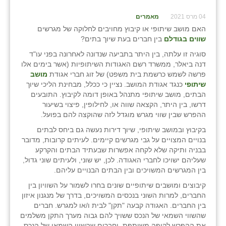
04 מרס 2021
מאמרים
האם מושב שיתופי או קיבוץ מחויבים לחלוקה של מגרשים
שווים בגודלם
בין חברים בעת שיוך בתים?
סוגיה זו עלתה, בין היתר בתביעה שנדונה לאחרונה בפני עו"ד
דנה ביאלר, ממשרד רשם האגודות השיתופיות (אשר בימים אלו
פרשה לשמש כרשמת בית משפט) של זוג חברי אגודת
מושב
שיתופי
כנגד אגודת המושב. נציין כי ככלל, מבחינת הליכי שיוך
הבתים, מושב שיתופי מתנהל באופן דומה לקיבוץ. התובעים
דרשו, בין היתר, הקצאה שווה או, לחילופין, פיצוי בשיעור
ההפרש שבין שווי מגרש מוגדל לזה שהוקצה להם בפועל.
בקיבוץ ובמושב שיתופי, שיוך דירות נעשה גם ביחס לבתים
בנויים המצויים על גבי מגרשים קיימים. לעיתים קרובות, מדובר
בבניה ותיקה שלא לקחה אפשרות שבעתיד הבתים והקרקע
שעליהם ישויכו לחברי האגודה. לכן, יש שוני, ולעיתים שוני גדול,
בין המגרשים המשויכים ובין הבתים הבנויים עליהם.
קיבוצים ומושבים שיתופיים שונים בחרו לשמור על השוויון בין
החברים, למרות השוני בנכסים המשויכים, בדרך של מנגנון איזון
בין החברים. האגודה קבעה "תקן" לבית ו/או למגרש. חברים
שהשווי השמאי של הנכס ששויך להם גבוה מערך התקן משלמים
את ההפרש לקופה משותפת, וחברים שהשווי השמאי של הנכס