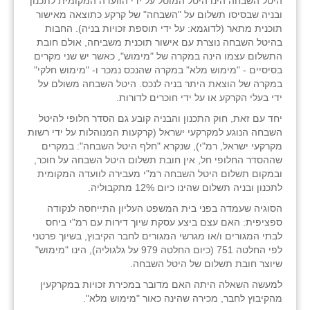
היטל השבחה הינו היטל המוטל על ידי הוועדה המקומית לתכנון
נווה אטי״ב
ובניה שבסיסו תשלום על "השבחה" של קרקע כתוצאה מאישור
תוכנית מתאר (לדוגמא: על ידי תוספת זכויות בניה). החבות
נהריה (אג״ש)
בהיטל השבחה נוצרת עם אישור תוכנית משביחה, אולם חובת
התשלום עצמו הינה במקרה של "מימוש", כאשר יש שני מקרים
ניר צבי
בסיסיים - "מימוש מלא" במקרה שהנכס נמכר ו- "מימוש חלקי"
במקרה של הוצאת היתר בניה לנכס. היטל השבחה משולם על
עין חצבה
ידי בעלי הקרקע או על ידי חוכרים לדורות.
עין תמר
יחד עם זאת, חוק התכנון והבניה קובע גם הסדר חלופי להיטל
השבחה הנוגע למקרקעי ישראל (קרקעות המנוהלות על ידי רשות
עמרים
מקרקעי ישראל, רמ"י), שנקרא "חלף היטל השבחה": במקרים
שההסדר החלופי חל, אין חובת תשלום היטל השבחה על חוכר,
קורנית
ובמקום תשלום היטל השבחה רמ"י מעבירה לוועדה המקומית
לתכנון ובניה תשלום שהינו כיום 12% מתקבוליה.
קלחים
הסוגיה שעמדה בפני בית המשפט העליון התייחסה לנקודה
ספציפית: האם עצם ביצע עסקת שיוך דירות עם רמ"י ביחס
רועי
לבתי המגורים ו/או מגרשי המגורים לחבר הקיבוץ, בשיוך פרטני
לפי החלטה 751 (כיום החלטה 979 על גלגוליה), הינו "מימוש"
רימונים
שיוצר חובת תשלום של היטל השבחה.
רמות השבים
למעשה השאלה היתה האם מדובר במכירת זכויות במקרקעין
מהקיבוץ לחבר, מכירה שהינה כאור "מימוש מלא".
רמת הדר