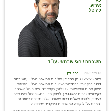
לא
כפר הרי״ף
אירוע
להיטל
כפר מישר
כפר מע״ש
כפר מרדכי
כפר סבא (אגרא)
כפר שמריהו
השבחה / חגי שבתאי, עו״ד
מגשימים
מישר
13 פבר 2025
פסקי דין
ביום 12/2/25 ניתן פסק דין של בית המשפט העליון (השופטת
מכורה
דפנה ברק ארז, בהסכמת נשיא בית המשפט העליון המיועד
יצחק עמית והשופטת יעל וילנר) בקשר לסוגיית היטל השבחה
מנחמיה
בקיבוצים (בר"ם 7560/22). לפסק הדין החשוב יכול ויהיו גלים
בעתיד, ולנוכח שאלות רבות שהופנו אלינו נתייחס בחוזר זה
נאות הכיכר
"במבט על" לנקודה המשפטית העיקרית שנפסקה.