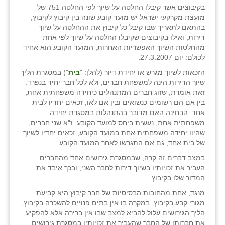
בקיבוצים אשר קיבלו החלטה על שיוך לפי החלטה 751 של
מועצת מקרקעי ישראל יש מועד קובע שונה בין קיבוץ לקיבוץ,
בהתאם לתאריך שבו קיבל כל קיבוץ את ההחלטה על שיוך
דירות, ואילו בקיבוצים שקיבלו החלטה על שיוך לפי אחת
מהחלטות השיוך האפשריות האחרות, המועד הקובע הוא אחיד
לכולם: יום 27.3.2007.
הזכאות לשיוך מגרש או יחידת דיור (להלן: "
בית
") במסגרת הליך
שיוך הדירות הינה למשפחת חברים, ולא לכל חבר יחיד בנפרד.
זאת אומרת, שזוג חברים המתנהלים כיחידה משפחתית אחת,
בין אם הם רשומים כנשואים ובין אם לאו, זכאים יחדיו לבית
אחד. הבחינה האם מדובר בהתנהלות במסגרת יחידה
משפחתית אחת, נעשית ביחס למועד הקובע. ז"א שני חברים,
שהיוו יחידה משפחתית אחת במועד הקובע, זכאים יחדיו לשיוך
של בית אחד, גם אם התגרשו לאחר המועד הקובע.
במצב דברים זה קרה, שבמסגרת גירושים אחד מהחברים
העביר את זכויותיו בשיוך דירות לחבר השני, ובכך איבד את
המדור שלו בקיבוץ.
מנגד, אחת מהחובות הבסיסיות של חבר קיבוץ היא קביעת
מגורי קבע בקיבוץ. במקרה בו אין בתים פנויים להשכרה בקיבוץ,
הליך הגירושים עלול להביא למצב שבו אין ברירה אלא להפקיע
את חברותו של החבר שהעביר את זכויותיו במסגרת גירושים