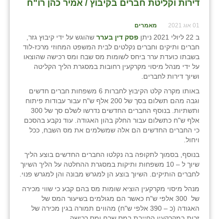
דירות וקליטת חברים בקיבוץ / אמיר כהן רו"ח
01 אוג 2021
מאמרים
ב 22 ליולי 2021 ניתן
פסק דין בערר
שהוגש על ידי קיבוץ גזר,
חברים ותיקים וחברים נקלטים לבית המשפט המחוזי מרכז-לוד
בשבתו כועדת ערר ביחס לשומות מס שבח ומס רכישה שהוצאו
על ידי מנהל מיסוי מקרקעין רחובות במסגרת הליך הקליטה
ושיוך דירות לחברים.
באותו מקרה קלט הקיבוץ לחברות 6 משפחות חברים חדשים
וגבה מהם תשלום בסך של 200 אלף ש"ח עבור עבודות פיתוח
ותשתיות. בנוסף החברים החדשים נדרשו לשלם סך של 300
אלף ש"ח כתשלום עבור החלק בהון האגודה. עוד נקבע בהסכם
כי החברים החדשים הם אלה שמשלמים את מס השבח, ככל
ויחול.
בנוסף, בסמוך לתקופה בה נקלטו החברים החדשים בוצע הליך
שיוך ל – 10 משפחות ותיקות במסגרת ההחלטה על הליך השיוך
לחברים הותיקים. השיוך בוצע הן למגרש מבונה והן למגרש פנוי.
מנהל מיסוי מקרקעין הוציא שומות מס בהם קבע כי שווי מכירה
של 300 אלפי ש"ח כאשר הם מגולמים בשיעור המס של
האגודה (כ – 390 אלפי ש"ח) מהווים תמורה בגין מכירה של
זכות במקרקעין החייבת במס שבח ומס רכישה.