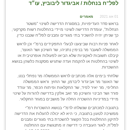
לפל"ח בנחלות / אביגדור ליבוביץ, עו״ד
שבי ציון
01 אוג 2021
מאמרים
שדה ורבורג
בראש סדר העדיפויות, במסגרת הדרישה לשינוי "משטר
הנחלות", עומדת הדרישה לשינוי מיידי בהחלטות רשות מקרקעי,
שדה צבי
כך שניתן יהיה להשכיר בתי מגורים ומבנים לפל"ח שנבנו כדין.
לאחר פניות רבות שביצענו לבעלי התפקידים ברמ"י וכן לראש
שדמה
הממשלה לשעבר מר בנימין נתניהו, שר השיכון ושר האוצר,
קיבלנו תשובות לאקוניות שלא הביאו לפעולות אופרטיבית או
שכניה
לשינוי בהחלטות או להקמת ועדה שתגיש מסקנות כלשהן בנושא
ההשכרות.
תלמי יוסף
שלחתי בימים אלה מכתבים לראש הממשלה מר נפתלי בנט,
בוסתן הגליל
שר האוצר מר אביגדור ליברמן, שר החוץ וראש הממשלה
החליפי, מר יאיר לפיד, שר החקלאות ופיתוח הכפר, מר עודד
פורר ושר הבינוי והשיכון מר זאב אלקין בדרישה להורות על שינוי
מיידי במדיניות ההשכרה החלה על מושבים במגזר החקלאי.
בתגובה למכתבים שנשלחו לרמ"י בנושא ההשכרות רמ"י
ממשיכה לטעון בתגובה, כי היא לא יכולה להעלות את הדרישה
לתיקון ההחלטות בכל הקשור להשכרת בתי מגורים ומבנים
לפל"ח, לאור העובדה כי דרישה זו מתנגשת עם ההחלטה