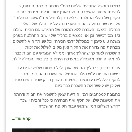
כפר הרי״ף
בטרם הוגשה התביעה שלחנו לרמ"י מכתבים בהם הודענו, כי
לטענתו איסור ההשכרה פוגע באופן יסודי ובלתי מידתי בזכות
כפר מישר
הקניין של בעלי הנחלות וכי לא ניתן להחיל את "משטר הנחלות"
על בית שני בנחלה. הבית השני נבנה על ידי הילד של בעלי
כפר מע״ש
הנחלה, ביצענו העברה ללא תמורה של המגרש עם הבית ושולם
1/3 מס רכישה וכן אנו נמצאים בהליך של יישום ההחלטה בפרק
כפר מרדכי
משנה 8.3 סימן ז' במסלול "דמי חכירה" וכל שנותר הוא להשלים
מבחינת פרוצדורה את ההליך ואין מקום לשלול את זכות
כפר סבא (אגרא)
ההשכרה לאור כך שההליך ארוך וממילא המגרש עם הבית כבר
לא מהווה חלק מהנחלה במערכת היחסים בין בעלי הנחלה לילד.
כפר שמריהו
עוד הבהרנו, כי הליך הפיצול אורך לכל הפחות שלוש שנים עד
מגשימים
רישום הזכויות ע"ש הילד המפצל ואי השכרת הבית גורמת
לנזקים כלכליים עצומים ובנסיבות העניין הנזק שנגרם אינו סביר
מישר
ועל כן יש לאשר את ההשכרה כבר כיום.
בתגובה למכתבים רמ"י הודיעה שאין להשכיר את הבית ודחתה
מכורה
את הטענות שלנו על הסף ואף הבהירה כי ככל והבית יושכר
יידרש תשלום דמי שימוש עבור תקופת ההשכרה.
מנחמיה
קרא עוד...
נאות הכיכר