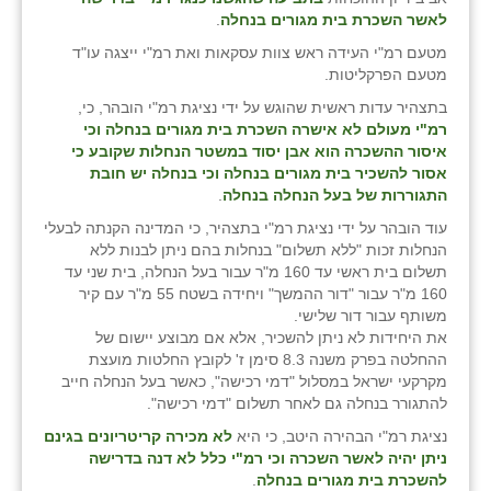
זוהר
לאשר השכרת בית מגורים בנחלה
.
מטעם רמ"י העידה ראש צוות עסקאות ואת רמ"י ייצגה עו"ד
הדר עם
מטעם הפרקליטות.
חבצלת השרון
בתצהיר עדות ראשית שהוגש על ידי נציגת רמ"י הובהר, כי,
רמ"י מעולם לא אישרה השכרת בית מגורים בנחלה וכי
חמרה
איסור ההשכרה הוא אבן יסוד במשטר הנחלות שקובע כי
אסור להשכיר בית מגורים בנחלה וכי בנחלה יש חובת
חרב לאת
התגוררות של בעל הנחלה בנחלה
.
עוד הובהר על ידי נציגת רמ"י בתצהיר, כי המדינה הקנתה לבעלי
יבול (מורג)
הנחלות זכות "ללא תשלום" בנחלות בהם ניתן לבנות ללא
תשלום בית ראשי עד 160 מ"ר עבור בעל הנחלה, בית שני עד
יקנעם
160 מ"ר עבור "דור ההמשך" ויחידה בשטח 55 מ"ר עם קיר
משותף עבור דור שלישי.
כליל
את היחידות לא ניתן להשכיר, אלא אם מבוצע יישום של
ההחלטה בפרק משנה 8.3 סימן ז' לקובץ החלטות מועצת
יד השמונה
מקרקעי ישראל במסלול "דמי רכישה", כאשר בעל הנחלה חייב
להתגורר בנחלה גם לאחר תשלום "דמי רכישה".
כפר אביב
נציגת רמ"י הבהירה היטב, כי היא
לא מכירה קריטריונים בגינם
כפר ביאליק
ניתן יהיה לאשר השכרה וכי רמ"י כלל לא דנה בדרישה
להשכרת בית מגורים בנחלה
.