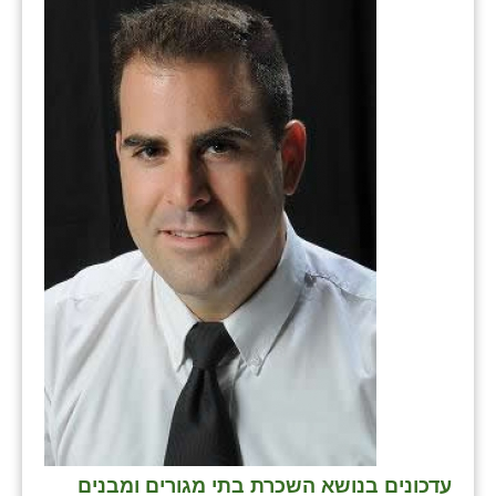
נווה אטי״ב
נהריה (אג״ש)
ניר צבי
עין חצבה
עין תמר
עמרים
קורנית
קלחים
רועי
רימונים
רמות השבים
עדכונים בנושא השכרת בתי מגורים ומבנים
רמת הדר