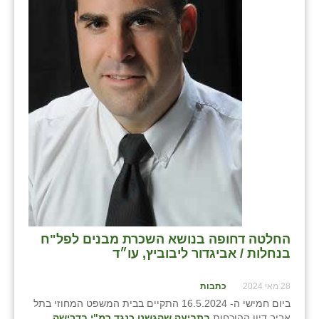
בני ציון
בצרה
בקעות
ֿגבעת שפירא
גן הדרום
גן השומרון
גני עם
גני יהודה
החלטה דחופה בנושא השכרת מבנים לפל"ח
גנות
בנחלות / אביגדור ליבוביץ, עו״ד
ורד יריחו
28 מאי 2024
כתבות
דקל
ביום חמישי ה- 16.5.2024 התקיים בבית המשפט המחוזי בתל
אביב דיון ההוכחות
בתביעה שהגשנו כנגד רמ"י בדרישה