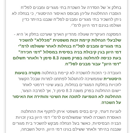
בחלק א' של הסדרה על השכרת בתי מגורים ומבנים לפל"ח
הוסברו ההחלטות עליהן מבוסס האיסור ההיסטורי, כי בנחלה לא
ניתן להשכיר בתי מגורים ומבנים לפל"ח שנבנו בהיתר כדין
ושולמו בגינם דמי היוון לרמ"י.
המסקנה העיקרית שעולה מהדיון הארוך שערכנו בחלק א' היא -
שלבעלי הנחלות קיימת זכות משפטית "מכללא" להשכיר
בתי מגורים ומבנים לפל"ח בנחלות לאחר ששולמו לרמ"י
דמי היוון בגין קיבולת בניה בסיסית במסלול "דמי חכירה"
בעת כניסה להחלטה בפרק משנה 8.3 סימן ז' ולאחר תשלום
"דמי היוון" עבור מבנים לפל"ח
.
העובדה כי הזכות להשכרה לא קיימת בהחלטה
מקורה בטעות
היסטורית
שממשיכה להתגלגל לפתחנו למרות שבכל הקשור
לזכויות בחלקת המגורים בנחלות, בוצע שינוי דרמטי לאחר
יישום ההחלטה בפרק משנה 8.3 סימן ז', אך למרבה הצער,
ההחלטה לא הטמיעה לתוכה את השינוי והותירה את האיסור
על השכרה
.
לעניות דעתי, קיים בסיס משפטי איתן לתקוף את ההחלטה
האוסרת השכרה לאחר שמשולמים לרמ"י דמי היוון בגין זכויות
הבניה הבסיסיות, כאשר בעל הנחלה מבקש להשכיר בית מגורים
שנבנה בהיתר ולאחר ששילם בגינו דמי היוון, היטל השבחה,