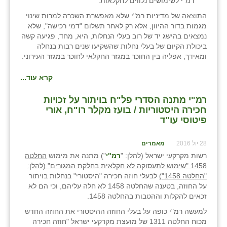
רמ"י לשימושים נלווים לחקלאות.
התוצאה של מדיניות רמ"י שלא מאפשרת השכרה למרות שינוי
מגמות בדור ההיוון, אלא רק לאחר תשלום "דמי רכישה", שלא
נמצאים בהישג יד של רוב בעלי הנחלות, היא, מחד, פגיעה קשה
ביכולת הקיום של בעלי נחלות שהשקיעו שנים רבות בנחלה
ומאידך, אפליה בין החוכר במגזר החקלאי לחוכר במגזר העירוני.
קרא עוד...
רמ"י מתנה הסדרי פל"ח בויתור על זכויות
חכירה היסטוריות / בועז מקלר רו"ח, אורי
פיטוסי עו"ד
28 יול 2016
מאמרים
רשות מקרקעי ישראל (להלן: "
רמ"י
") מתנה את מימוש
החלטה
1458 "שימוש לתעסוקה לא חקלאית בחלקת המגורים" (להלן:
"החלטה 1458")
לבעלי חוזה חכירה "היסטורי" בנחלות בויתור
על החוזה, בטענה שהחלטה 1458 לא חלה עליהם, וכי הם לא
זכאים להקלות וההטבות בהחלטה 1458.
למעשה רמ"י כופה על בעלי החוזה ההיסטורי את החוזה החדש
מכוח החלטה 1311 של מועצת מקרקעי ישראל "חוזה חכירה