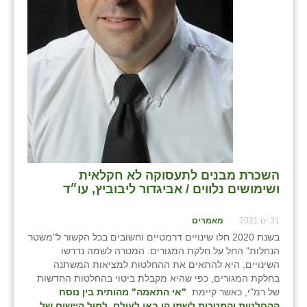
השכרת מבנים לתעסוקה לא חקלאית
ושימושים נלווים / אביגדור ליבוביץ, עו״ד
31 ינו 2021
מאמרים
בשנת 2020 חלו שינויים דרמטיים וחשובים בכל הקשור ל"משטר
הנחלות" החל על חלקת המגורים. המטרה לשמה נדרשו
השינויים, היא להתאים את ההחלטות למציאות המשתנה
בחלקת המגורים, כפי שהיא מקבלת ביטוי בהחלטות החדשות
של רמ"י, כאשר קיימת
"אי התאמה" מהותית בין נוסח
ההחלטות והמטרות לשמן הן באו לעולם, למול היישום של