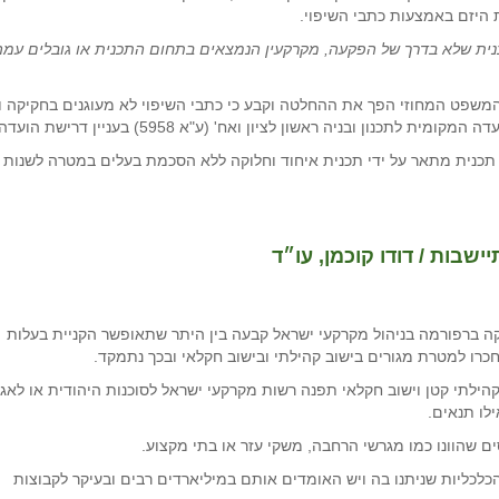
ת היזם באמצעות כתבי השיפוי.
תכנית שלא בדרך של הפקעה, מקרקעין הנמצאים בתחום התכנית או גובלים עמ
 המשפט המחוזי הפך את ההחלטה וקבע כי כתבי השיפוי לא מעוגנים בחקיקה ו
ון ואח' (ע"א 5958) בעניין דרישת הועדה המקומית לכתב שיפוי דרקוני מהיזמים.
 תכנית מתאר על ידי תכנית איחוד וחלוקה ללא הסכמת בעלים במטרה לשנות י
שבות / דודו קוכמן, עו״ד
צת מקרקעי ישראל מס' 1370 מיוני 2014 שעסקה ברפורמה בניהול מקרקעי ישראל קבעה בין היתר שתאופשר הקניית בעלות
כרו למטרת מגורים בישוב קהילתי ובישוב חקלאי ובכך נתמקד.
שוב קהילתי קטן וישוב חקלאי תפנה רשות מקרקעי ישראל לסוכנות היהודית או לאג
לו תנאים.
ם שהוונו כמו מגרשי הרחבה, משקי עזר או בתי מקצוע.
ההטבות הכלכליות שניתנו בה ויש האומדים אותם במיליארדים רבים ובעיקר לקבוצות