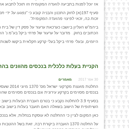
אז יוכל לפנות בתביעה לוועדה המקומית וזו תוכל לתבוע א
סעיף 197(א) לחוק התכנון והבניה קובע כי
"נפגעו על ידי 
זכות בה, זכאי לפיצוי מהועדה המקומית"
.
ביהמ"ש העליון ביושבו כערכאת ערעור על פסק דין של בית
הכתובים בחוק. מדובר על ערעור של פרחי ביקל בע"מ נ' הועדה המקומית לתכנון ובניה ראשון לצי
היזמים, ובעלי פרחי ביקל בעלי קרקע חקלאית ביקשו לשנות
הקניית בעלות כלכלית בנכסים מהוונים בהתיי
30 אפר 2017
מאמרים
החלטת מוע
בנכסים מסוימים בקרקע עירונית וגם בנכסים מסוימים שהוח
בסעיף 3.9 להחלטה נקבע כי בטרם העברת הבעלות בי
השיתופית של הישוב בשאלה האם תועבר בעלות בישוב ובאי
כאן המקום לציין כי ההחלטה לא עוסקת בנחלות, אלא בנכסי
על החלטה 1370 הועברה ביקורת רבה, זאת בשל 