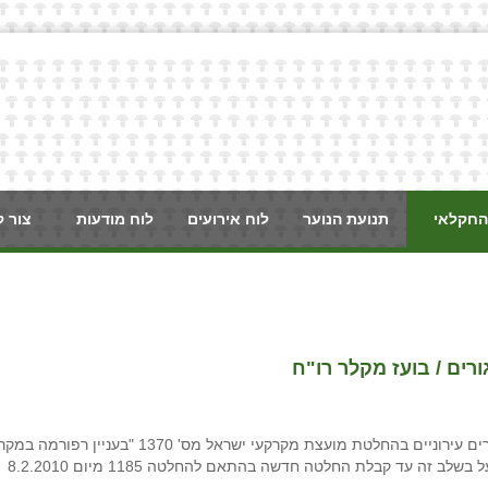
החקלאי
תנועת הנוער
לוח אירועים
לוח מודעות
צור 
רים / בועז מקלר רו"ח
בעקבות בג"צ שהוגש כנגד ההטבות המפליגות שניתנו לחוכרים עירוניים בהחלטת מועצת מקרקעי ישראל מס' 1370 "בעני
ישראל". הוחלט ביום 5.9.2016 בהחלטה 1478, שרמ"י תפעל בשלב זה עד קבלת החלטה חדשה בהתאם להחלטה 1185 מיום 8.2.2010