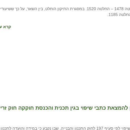
ביום 18.9.2017 אישרה מועצת מקרקעי ישראל תיקון להחלטה 1478 – החלטה 1520. במסגרת התיקון הוחלט, בין השאר, על כך ששיעורי
 1185.
קרא עו
המצאת כתבי שיפוי בגין תכנית והכנסת חוקקה חוק זריז ל
עד לאחרונה, נהגו ועדות התכנון לבקש מיוזמי תכנון כתבי שיפוי לפי סעיף 197 לחוק התכנון והבני