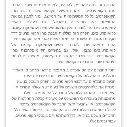
הפרק הזה ינסה להסביר, להבהיר, לגלות ולפתוח צוהר בהבנת
מהו הקואופרטיב, ומהו המפעל הקואופרטיבי. הבנת מהו
הקואופרטיב,על כל המשמעויות של המושג, יעזור להבין גם את
התוצאות של מהשקרה בישראל, וגם בעולם, כאשר
קואופרטיבים פנו לעבר תהליךהדמוטואליזציה ולהפסקת קיומם
כקואופרטיבים. הפרק הזה כוללאת הבנת מהו הקואופרטיב דרך
סקירת ההגדרות השונות הקיימותבעולם לגבי מהו הקואופרטיב.
אחת האפשרויות להבנת הסיבותלהפסקת קיומם של
קואופרטיבים נמצא, אולי, גם בקשיים הקיימיםלהבנת מהו
הקואופרטיב, דרך מבחר ההגדרות הקיימות, ומהצריכים להיות
היחסים שבין החברים והקואופרטיב.
יחסי החברים עם הקואופרטיב מתפצלים לשני מרחבים. האחד
נוגעלבעיית הבעלות על הקואופרטיב. החברים כיום אינם
הבעליםהמלאים על רכוש הקואופרטיב, והפרק העוסק בנושא
ומנתח את כלההיבטים השונים של בעיה זו. השאלה המרכזית
היא, אם כן, האםהבעלות של החבר על הקואופרטיב שלו
מתומצתת בעובדה כי הואשולט על מערכת קבלת ההחלטות של
הקואופרטיב, או שהבעלותשל החבר על הקואופרטיב צריכה
לקבל ביטוי גם בבעלותו על נכסיהקואופרטיב בייחוד כאשר כלל
החברים משלם במלואו, דרךהשתתפותם בעסקי הקואופרטיב,
עבור נכסים אלו.