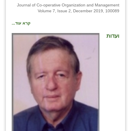
כפר הרי״ף
Journal of Co-operative Organization and Management
Volume 7, Issue 2, December 2019, 100089
כפר מישר
קרא עוד...
כפר מע״ש
ועדות
כפר מרדכי
כפר סבא (אגרא)
כפר שמריהו
מגשימים
מישר
מכורה
מנחמיה
נאות הכיכר