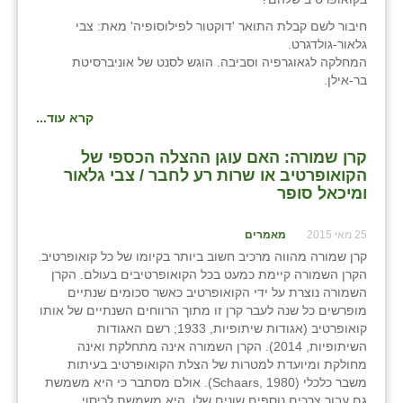
חיבור לשם קבלת התואר 'דוקטור לפילוסופיה' מאת: צבי
גלאור-גולדגרט.
המחלקה לגאוגרפיה וסביבה. הוגש לסנט של אוניברסיטת
בר-אילן.
קרא עוד...
קרן שמורה: האם עוגן ההצלה הכספי של
הקואופרטיב או שרות רע לחבר / צבי גלאור
ומיכאל סופר
25 מאי 2015
מאמרים
קרן שמורה מהווה מרכיב חשוב ביותר בקיומו של כל קואופרטיב.
הקרן השמורה קיימת כמעט בכל הקואופרטיבים בעולם. הקרן
השמורה נוצרת על ידי הקואופרטיב כאשר סכומים שנתיים
מופרשים כל שנה לעבר קרן זו מתוך הרווחים השנתיים של אותו
קואופרטיב (אגודות שיתופיות, 1933; רשם האגודות
השיתופיות, 2014). הקרן השמורה אינה מתחלקת ואינה
מחולקת ומיועדת למטרות של הצלת הקואופרטיב בעיתות
משבר כלכלי (Schaars, 1980). אולם מסתבר כי היא משמשת
גם עבור צרכים נוספים שונים שלו. היא משמשת לכיסוי