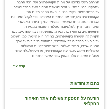
המרחב השני בדיוננו על מהות הקואופרטיב ועל יחסי החבר
עםהקואופרטיב שלו, נוגעים לשאלת המחיר שעל החבר לשלם
עבורהשתתפותו בקואופרטיב. האם החבר מקים את
הקואופרטיב שלו,יחד עם החברים האחרים, כדי לקבל ממנו את
השרות הטוב ביותרהאפשרי ובמחיר הנמוך ביותר האפשרי.
האם החבר צריך לשלםעבור מטלות חשובות במסגרת
הקואופרטיב בו הוא חבר, כמו מימוןהשקעות בקואופרטיב, כמו
הקמת קרן שמורה בקואופרטיב, במידהוהיא קיימת, כמו תשלום
עבור חינוך החברים בקואופרטיב, כמותשלומי ריבית על ערך
המניה שבידו, מתוך תשלומי השתתפותבקניית הפעולות
הכלכליות שהוא עושה עם הקואופרטיב, או שעליולשלם עבור
פעולות חשובות אלו, באופן שווה לשאר החברים.
קרא עוד...
כתבות והודעות
הודעה על הפסקת פעילות אתר האיחוד
החקלאי