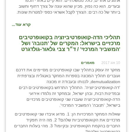
ארגונים אחרים, כולל ממשלתיים. הוא קיים באזורי הכפר
ובערים. הוא כה נפוץ, מכיון שהוא עונה על צורך דחוף וחשוב
ביותר של כה רבים: הצורך לקבל אשראי כספי למטרות שונות.
קרא עוד...
תהליכי הדה-קואופרטיביזציה בקואופרטיבים
מרכזיים בישראל: המקרים של 'תנובה' ושל
'המשביר המרכזי' / ד״ר צבי גלאור-גולדגרט
10 אוג 2017
מאמרים
מחקר זה עוסק בתהליך שבו קואופרטיבים מסיימים את דרכם
ועוברים תהליך המכונה בספרות המחקר באנגלית ובצרפתית
demutualization, לכנותו ובעבודה זו מכונה
'דה-קואופרטיביזציה'. התהליך התרחש בקואופרטיבים רבים
ובמדינות רבות, ובהן ישראל, ובמחקר זה נלמדו אירועי
הדה-קואופרטיביזציה שעברו שני קואופרטיבים מרכזיים
בישראל, 'תנובה' ו'המשביר המרכזי'.
שאלות המחקר המרכזיות הן: 1. מדוע איבדו שני קואופרטיבים
מרכזיים את הקואופרטיביות שלהם? 2. מה היה תפקיד
החברים בהקמת הקואופרטיב ובקיומו? 3. מהי בעלות החברים
בקואופרטיב שלהם?