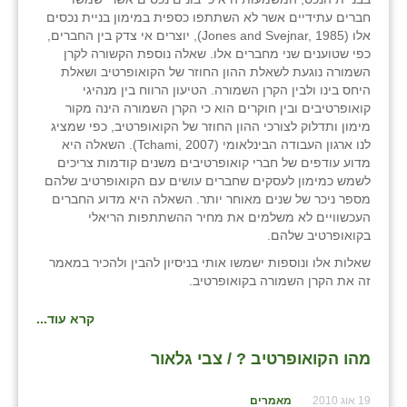
חברים עתידיים אשר לא השתתפו כספית במימון בניית נכסים
אלו (Jones and Svejnar, 1985), יוצרים אי צדק בין החברים,
כפי שטוענים שני מחברים אלו. שאלה נוספת הקשורה לקרן
השמורה נוגעת לשאלת ההון החוזר של הקואופרטיב ושאלת
היחס בינו ולבין הקרן השמורה. הטיעון הרווח בין מנהיגי
קואופרטיבים ובין חוקרים הוא כי הקרן השמורה הינה מקור
מימון ותדלוק לצורכי ההון החוזר של הקואופרטיב, כפי שמציג
לנו ארגון העבודה הבינלאומי (Tchami, 2007). השאלה היא
מדוע עודפים של חברי קואופרטיבים משנים קודמות צריכים
לשמש כמימון לעסקים שחברים עושים עם הקואופרטיב שלהם
מספר ניכר של שנים מאוחר יותר. השאלה היא מדוע החברים
העכשוויים לא משלמים את מחיר ההשתתפות הריאלי
בקואופרטיב שלהם.
שאלות אלו ונוספות ישמשו אותי בניסיון להבין ולהכיר במאמר
זה את הקרן השמורה בקואופרטיב.
קרא עוד...
מהו הקואופרטיב ? / צבי גלאור
19 אוג 2010
מאמרים