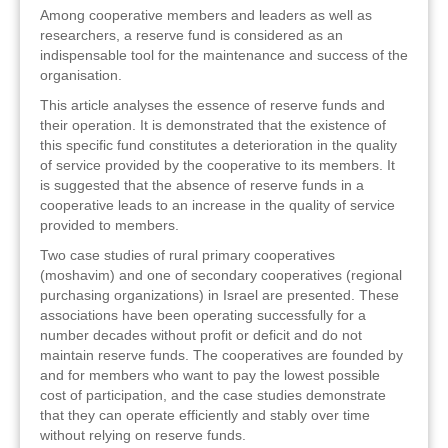
Among cooperative members and leaders as well as
זוהר
researchers, a reserve fund is considered as an
indispensable tool for the maintenance and success of the
הדר עם
organisation.
חבצלת השרון
This article analyses the essence of reserve funds and
their operation. It is demonstrated that the existence of
חמרה
this specific fund constitutes a deterioration in the quality
of service provided by the cooperative to its members. It
חרב לאת
is suggested that the absence of reserve funds in a
cooperative leads to an increase in the quality of service
יבול (מורג)
provided to members.
Two case studies of rural primary cooperatives
יקנעם
(moshavim) and one of secondary cooperatives (regional
purchasing organizations) in Israel are presented. These
כליל
associations have been operating successfully for a
number decades without profit or deficit and do not
יד השמונה
maintain reserve funds. The cooperatives are founded by
and for members who want to pay the lowest possible
כפר אביב
cost of participation, and the case studies demonstrate
that they can operate efficiently and stably over time
כפר ביאליק
without relying on reserve funds.