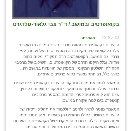
נווה אטי״ב
נהריה (אג״ש)
בקואופרטיב ובמושב / ד״ר צבי גלאור-גולדגרט
ניר צבי
עין חצבה
03 יול 2019
מאמרים
הוועדות בקואופרטיב מהוות מרכיב חשוב במבנה הדמוקרטי
עין תמר
שלו. כל קואופרטיב מקים בתוכו מספר שונה של ועדות, לפי
צרכיו. גם המושב, הקואופרטיב הרב-תפקודי, מקים בתוכו
עמרים
ועדות, וגלל היקפו הרחב של הקואופרטיב, והשילוב של מרכיבי
הקהילה והשלטון המקומי, מספרן של הוועדות במושב הינו,
קורנית
בדרך כלל, רב יותר מאשר בקואופרטיבים אחרים.
קלחים
המאמר לומד את מבנה ותפקוד הוועדות בקואופרטיבים שונים
ברחבי העולם והנוסף את תפקידי ותפקודי הוועדות בקיבוץ,
רועי
שגם הוא קואופרטיב כפרי והדומה במספר מרכיבים
קואופרטיבים למה שקורה במושב.
רימונים
המאמר מנסה לתאר ולהסביר וללמוד את תהליכי ייסודן של
הוועדות במושב, באילו תחומים הן פועלות, מהן סמכויותיהן,
רמות השבים
ואיזה מקום יש להן במבנה הדמוקרטי של הקואופרטיב. הועדות
במושב נמצאות בתחומים רבים המתוארים והמוסברים
רמת הדר