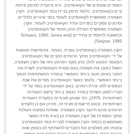
הפסדים שוטפים של הקואופרטיב. היא מיועדת למימון פיתוח
קיים בקואופרטיב, כלומר מימון בניית נכסי הקואופרטיב. הקרן
השמורה מאפשרת לקואופרטיב לעמוד בפני שינויים כלכליים,
וסיכונים עסקיים בפניהם עתיד הקואופרטיב לעמוד. הקרן
השמורה מאפשרת הגדלת ההון החוזר של הקואופרטיב
וכתשובה להפסדים עתידיים (Schaars, 1980; Jones and
Svejnar, 1985).
הקרן השמורה בקואופרטיב נוצרת, כאמור, מהפרשות הנעשות
על ידי הקואופרטיב מתוך הרווחים הנקיים של הקואופרטיב.
המאמר המוצע להלן יבחן מקור המימון הזה של הקרן השמורה,
וישאל כמובן את השאלה באם מטרת הקואופרטיב לשרת את
החבר באופן הטוב ביותר האפשרי ובמחיר ההשתתפות הנמוך
ביותר האפשרי, כלומר כאשר הקואופרטיב מסיים את שנת
הכספים ללא יצירת רווחים. באם הקואופרטיב נוסד על ידי
חבריו למען השרות במחיר הנמוך ביותר (רשם האגודות
השיתופיות, 1976), כפי שטוען סעיף זה בפקודת האגודות
השיתופיות, ובאם מיישמים סעיף זה, מהיכן אם כן נלקחים
הרווחים מהם תיווצר הקרן השמורה. שאלות נוספות העולות
מתוך המטרות של הקרן השמורה הן באיזו מידה כאשר
משתמשים בכספי הקרן השמורה לבניית נכסי הקואופרטיב
ובאותו זמן מאלצים את החברים להשתתף לא באופן שווה
בבניית הנכס, המשמעות היא כי בונים נכסים אשר ישמשו