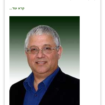
כפר הרי״ף
קרא עוד...
כפר מישר
כפר מע״ש
כפר מרדכי
כפר סבא (אגרא)
כפר שמריהו
מגשימים
מישר
מכורה
מנחמיה
נאות הכיכר