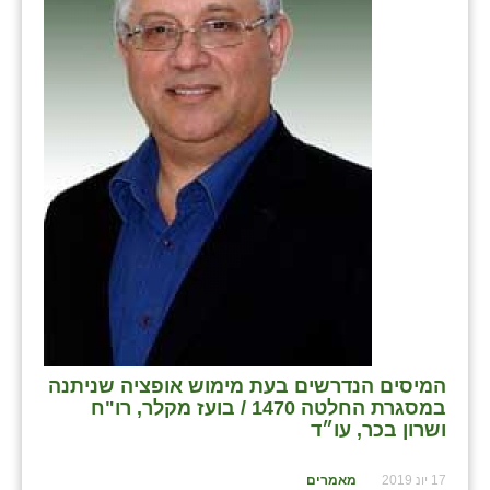
בני ציון
בצרה
בקעות
ֿגבעת שפירא
גן הדרום
גן השומרון
גני עם
גני יהודה
גנות
המיסים הנדרשים בעת מימוש אופציה שניתנה
במסגרת החלטה 1470 / בועז מקלר, רו"ח
ורד יריחו
ושרון בכר, עו״ד
דקל
17 יונ 2019
מאמרים