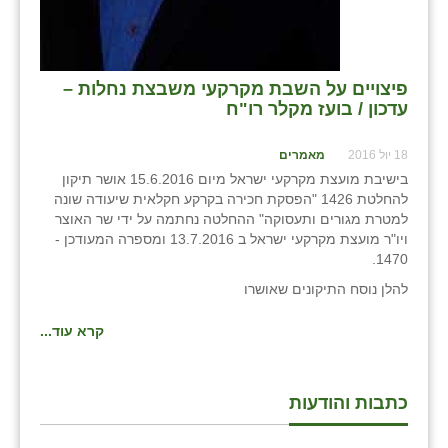
נווה אטי״ב
נהריה (אג״ש)
ניר צבי
פיצויים על השבת מקרקעי משבצת נחלות –
עדכון / בועז מקלר רו"ח
עין חצבה
18 יול 2016
מאמרים
עין תמר
בישיבת מועצת מקרקעי ישראל מיום 15.6.2016 אושר תיקון
להחלטת 1426 "הפסקת חכירה בקרקע חקלאית שיעודה שונה
עמרים
למטרת מגורים ותעסוקה" ההחלטה נחתמה על ידי שר האוצר
ויו"ר מועצת מקרקעי ישראל ב 13.7.2016 ומספרה המעודכן -
קורנית
1470.
קלחים
להלן נוסח התיקונים שאושרו
רועי
קרא עוד...
רימונים
כתבות והודעות
רמות השבים
רמת הדר