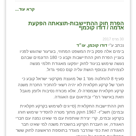
קרא עוד...
הפרת חוק ההתיישבות-תוצאתה הפקעת
אדמה / דודו קוכמן*
30 מרס 2017
נכתב ע"י
דודו קוכמן, עו״ד
בימים אלה פסק בית המשפט המחוזי, בערעור שהוגש לפניו
בעניין הפרת חוק ההתיישבות וקבע כי 180 הדונמים שבהם
נעשה שימוש בניגוד לחוק יופקעו מאגודת תלמי מנשה
לצמיתות ובנוסף הושת עליה קנס כספי גדול.
סעיף 8 להחלטה מס' 1 של מועצת מקרקעי ישראל קובע כי
חוכר של קרקע חקלאית לא יהיה רשאי להחכיר החכרת משנה
קרקע חקלאית שנמסרה לו, אלא מכורח נסיבות ולזמן מוגבל
וזאת באישור רמ"י ובתיאום עם האגודה.
חוק ההתיישבות החקלאית (סייגים לשימוש בקרקע חקלאית
ובמים) תשכ"ז- 1967 חוקק מתוך מטרה להסדיר שימוש חורג
בקרקע ובמים, קרי יצירת שותפות עם מי שאינו נמנה עם חברי
האגודה, או העברת הקרקע בהשכרת משנה למי שאינו חבר
האגודה זאת כפי שהדבר מוגדר בתוספת הראשונה לחוק ששר