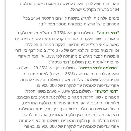
האחרונות יוצא לדרך הלכה למעשה במסגרת יישום החלטה
1464 ברשות מקרקעי ישראל.
שבי ציון
בימים אלה ניתן להגיש בקשות ליישום החלטה 1464 בכל
שדה ורבורג
המרחבים של הרשות במסגרת מספר מסלולים:
"דמי כניסה"
- תשלום בסך של 3.75% + מע"מ משווי חלקת
שדה צבי
המגורים - שווי חלקת המגורים תקבע בהתאם לשומה פרטנית
כאשר שמאי רמ"י יקבע את שווי חלקת המגורים הכוללת
שדמה
זכויות בניה בסיסיות למגורים של 375 מ"ר, ביטול רצף בין דורי
ואפשרות לפצל מגרשים מהנחלה לפי 33%. אין הנחות אזורי
שכניה
עדיפות לאומית בגין תשלום "דמי כניסה";
"
השלמה לדמי רכישה
" - תשלום בסך של 29.25% + מע"מ -
תלמי יוסף
השלמה לסך דמי הרכישה (33% + מע"מ) לאחר קיזוז דמי
הכניסה ככל ושולמו בשלב הראשון. תשלום זה כפוף להנחת
בוסתן הגליל
אזורי עדיפות לאומית עד לתקרה של 900,000 ₪;
"דמי רכישה"
- תשלום בסך 33% + מע"מ משווי חלקת
המגורים - שווי חלקת המגורים כוללת את המרכיבים הבאים:
מלוא זכויות הבנייה הקיימות והעתידיות בחלקת המגורים,
פיצול מגרשים מהנחלה, ביטול רצף בין דורי, פטור מתשלום
דמי הסכמה במכירה בגין חלקת המגורים, אפשרות להשכיר
בתים בנחלה, היוון חלקת המגורים. תשלום זה כפוף להנחת
אזורי עדיפות לאומית עד לתקרה של 900,000 ₪. באזורי