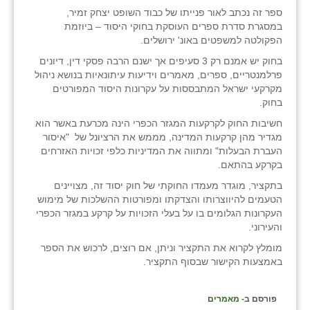
זוהר
ספר זה נכתב לאור פנייתו של כבוד השופט יצחק זמיר,
במסגרת סדרת ספרים העוסקת בחוקי היסוד – ביוזמת
הדר עם
הפקולטה למשפטים באונ' ירושלים.
בחוק יש אמנם רק 3 סעיפים אך ישנם הרבה פסקי דין, דיונים
חבצלת השרון
פרלמנטריים, ספרים, מאמרים וידיעות עיתונאיות בנושא ניהול
מקרקעי ישראל המתבססות על עקרונות היסוד המפורטים
חמרה
בחוק.
חרב לאת
חשיבות החוק לקרקעות המגזר הכפרי הינה מכרעת באשר הוא
מגדיר מהן קרקעות המדינה, מממש את הרציונל של "איסור
יבול (מורג)
העברת הבעלות" ומתווה את המדיניות כלפי זכויות האזרחים
בקרקע בהתאם.
יקנעם
בתקציר, מוגדר מעמדו החוקתי של חוק יסוד זה, מצויינים
הטעמים להיווצרותו והצדקתו ומפורטות ההשלכות של מימוש
כליל
העקרונות הגלומים בו על בעלי הזכויות על קרקע במגזר הכפרי
והעירוני.
יד השמונה
מומלץ לקרוא את התקציר וניתן, אם רוצים, לרכוש את הספר
כפר אביב
באמצעות הקישור שבסוף התקציר.
כפר ביאליק
פורסם ב-
מאמרים