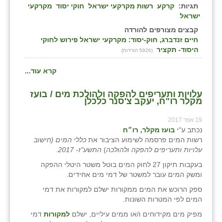
כפר הרי״ף
תגיות:
קרקע
רשות מקרקעי ישראל
חוקי יסוד
מקרקעי
ישראל
כפר מישר
קבצים מצורפים להורדה
חיים זנדברג, חוק-יסוד: מקרקעי ישראל פירוש לחוקי
כפר מע״ש
היסוד- תקציר
(5926 הורדות)
כפר מרדכי
קרא עוד...
כפר סבא (אגרא)
עלויות ותעריפים להפקה ולהולכת מים / בועז
מקלר רו"ח, יעקב צ'סנר כלכלן
כפר שמריהו
19 אפר 2017
מגשימים
נכתב ע"י
בועז מקלר, רו״ח
רשות המים פרסמה לשימוע הציבור את
כללי המים (חישוב
מישר
עלויות ותעריפים להפקה ולהולכה
)
התשע"ז- 2017
.
מכורה
בעקבות תיקון 27 לחוק המים בוטל משטר היטלי ההפקה
ומשק המים עובר למשטר של דמי מים אחידים.
מנחמיה
ספק הרוכש את המים ממקורות ישלם למקורות את דמי
המים לפי המטרות השונות.
נאות הכיכר
מפיק מים מקידוחים ו/או ממים עיליים, ישלם
למקורות
דמי