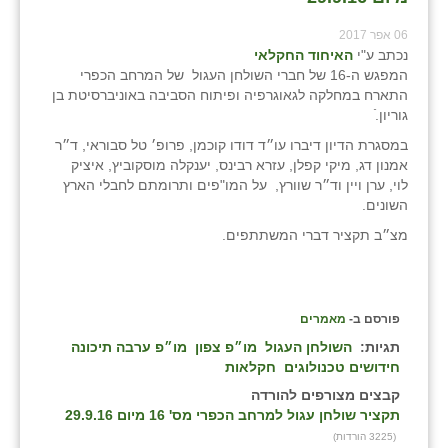
06 אפר 2017
נכתב ע"י
האיחוד החקלאי
המפגש ה-16 של חברי השולחן העגול של המרחב הכפרי
התארח במחלקה לגאוגרפיה ופיתוח הסביבה באוניברסיטת בן
גוריון.ֿ
במסגרת הדיון דיברו עו״ד דודו קוכמן, פרופ׳ טל סבוראי, ד״ר
אמנון דג, מיקי קפלן, עזרא רבינס, יענקלה מוסקוביץ, איציק
לוי, ערן ויין וד״ר שוורץ, על המו"פים ותרומתם לחבלי הארץ
השונים.
מצ״ב תקציר דברי המשתתפים.
פורסם ב-
מאמרים
תגיות:
השולחן העגול
מו״פ צפון
מו״פ ערבה תיכונה
חידושים טכנולוגים
חקלאות
קבצים מצורפים להורדה
תקציר שולחן עגול למרחב הכפרי מס' 16 מיום 29.9.16
(3225 הורדות)