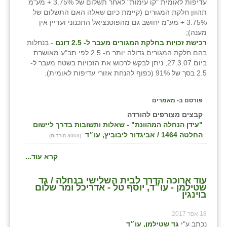
עדיפות לאומית "קו עימות" לאחר תשלום של 3.75% + מע"מ
תהוון חלקת המגורים (קיימת כיום שאלה האם התשלום של
3.75% + מע"מ יחושב גם מהפוטנציאל התכנוני ועדיין אין
מענה);
רכישת זכויות בחלקת המגורים מעבר ל- 2.5 דונם
- בנחלות
בהם חלקת המגורים גדולה יותר מ- 2.5 לפי תב"ע מאושרת
ביום 27.3.07, ניתן לבקש לרכוש את הזכויות בשטח מעבר ל-
2.5 בסך של 91% (כפוף להנחת אזורי עדיפות לאומית).
פורסם ב-
מאמרים
קבצים מצורפים להורדה
"עידן הנחלה המהוונת" - שאלות ותשובות בדרך ליישום
החלטה 1464 / אביגדור ליבוביץ, עו״ד
(3003 הורדות)
קרא עוד...
עוד ארוכה הדרך לבית השלישי בנחלה / גד
שטילמן - עו״ד, יוסף טל - אדריכל ומר שלום
בוינגין
18 אפר 2017
נכתב ע"י
גד שטילמן, עו״ד