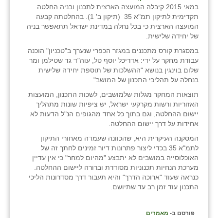
במאי 2015 קיבלה המועצה הארצית לתכנון ובניה החלטה
תקדימית לתיקון תמ"א 35 (תיקון ב' 1). בהחלטתה קבעה
המועצה הארצית כי בכל נחלה במדינת ישראל תתאפשר בניה
של יחידה שלישית.
במסגרת קורס מתכננים במגזר הכפרי שנערך ב"טכניון" הוכנה
עבודת מחקר על ידי: אדריכל יוסף טל, עוה"ד גד שטילמן ומר
שלום בוינגין בנושא "ההשלכות של תוספת יחידה שלישית
בנחלה על תהליכי התכנון של המושב".
תוצאות המחקר מגלות שלמושבים, לשכות התכנון, המועצות
האזוריות ורשות מקרקעי ישראל, יש ציפיות שונות מתהליך
יישום ההחלטה, וגם בתוך כל אחד מהגופים הנ"ל הדעות לא
אחידות על דרך יישום ההחלטה.
המסקנה העיקרית היא, שהכוונה שעמדה מאחורי התיקון
לתמ"א 35 בכדי ליצור פתרונות דיור זמינים לחתך זה של
האוכלוסייה במושבים לא יתבצע "מהיום למחר" כי אין עדיין
מערכת הנחיות תכנוניות מסודרת וברורה ליישום ההחלטה.
כנראה שעוד "ארוכה הדרך" והיא תעבור דרך מסדרונות הליכי
התכנון עוד זמן רב עד שתיושם.
פורסם ב-
מאמרים