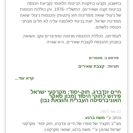
בחשבון, נקבעו בתקנות הביטוח הלאומי (קביעת הכנסה
בני ציון
בביטוח זקנה ושאירים), התשל"ז -1976, והן כוללות הכנסות
של ניצולי שואה ממדינות חוץ (רנטות) והכנסות ניצולי שואה
בצרה
ממדינת ישראל. זאת בניגוד לאלמנה עליה לא חלים מבחני
הכנסה כלשהם.
בקעות
לעמדתנו, הכללת ההכנסה מרנטה ומפיצויים עקב השואה,
במבחן ההכנסה לקצבת שאירים, היא שגויה.
ֿגבעת שפירא
גן הדרום
פורסם ב-
מאמרים
תגיות:
קצבת שאירים
גן השומרון
קרא עוד...
גני עם
גני יהודה
חיים זנדברג, חוק-יסוד: מקרקעי ישראל
פירוש לחוקי היסוד (מכון סאקר
האוניברסיטה העברית והוצאת נבו)
גנות
22 אפר 2017
ורד יריחו
נכתב ע"י
משה ברנע
מצ״ב תקציר של ספרו של חיים זנדברג, חוק יסוד: מקרקעי
דקל
ישראל שהוכן ע״י משה ברנע, שמאי מקרקעין.