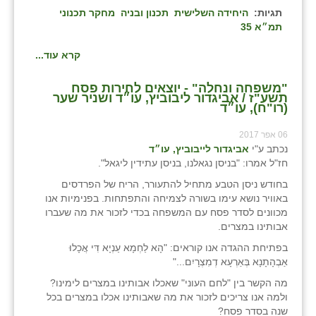
תגיות:
היחידה השלישית
תכנון ובניה
מחקר תכנוני
תמ״א 35
קרא עוד...
"משפחה ונחלה" - יוצאים לחירות פסח
תשע"ז / אביגדור ליבוביץ, עו״ד ושניר שער
(רו"ח), עו״ד
06 אפר 2017
נכתב ע"י
אביגדור לייבוביץ, עו״ד
חז"ל אמרו: "בניסן נגאלנו, בניסן עתידין ליגאל".
בחודש ניסן הטבע מתחיל להתעורר, הריח של הפרדסים
באוויר נושא עימו בשורה לצמיחה והתפתחות. בפנימיות אנו
מכוונים לסדר פסח עם המשפחה בכדי לזכור את מה שעברו
אבותינו במצרים.
בפתיחת ההגדה אנו קוראים: "הָא לַחְמָא עַנְיָא דִּי אֲכָלוּ
אַבְהָתָנָא בְּאַרְעָא דְמִצְרָיִם..."
מה הקשר בין "לחם העוני" שאכלו אבותינו במצרים לימינו?
ולמה אנו צריכים לזכור את מה שאבותינו אכלו במצרים בכל
שנה בסדר פסח?