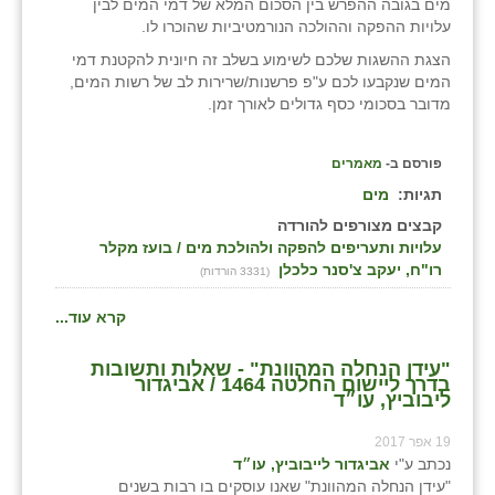
נווה אטי״ב
מים בגובה ההפרש בין הסכום המלא של דמי המים לבין
עלויות ההפקה וההולכה הנורמטיביות שהוכרו לו.
נהריה (אג״ש)
הצגת ההשגות שלכם לשימוע בשלב זה חיונית להקטנת דמי
המים שנקבעו לכם ע"פ פרשנות/שרירות לב של רשות המים,
ניר צבי
מדובר בסכומי כסף גדולים לאורך זמן.
עין חצבה
פורסם ב-
מאמרים
עין תמר
תגיות:
מים
עמרים
קבצים מצורפים להורדה
עלויות ותעריפים להפקה ולהולכת מים / בועז מקלר
קורנית
רו"ח, יעקב צ'סנר כלכלן
(3331 הורדות)
קלחים
קרא עוד...
רועי
"עידן הנחלה המהוונת" - שאלות ותשובות
בדרך ליישום החלטה 1464 / אביגדור
ליבוביץ, עו״ד
רימונים
19 אפר 2017
רמות השבים
נכתב ע"י
אביגדור לייבוביץ, עו״ד
"עידן הנחלה המהוונת" שאנו עוסקים בו רבות בשנים
רמת הדר