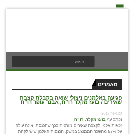
דף הבית
על האיחוד החקלאי
אידאה ומעש
כפרי האיחוד החקלאי
אודים
תנועת הנוער
בעלי תפקיד בתנועה
אילניה
לוח אירועים
חברי מזכירות האיחוד החקלאי
בית ינאי
לוח מודעות
חברי ועדת הביקורת
מאמרים
צור קשר
בית יצחק
פרסום מודעה
ועידות האיחוד החקלאי
פגיעה באלמנים ניצולי שואה בקבלת קצבת
שאירים / בועז מקלר רו"ח, אבנר עופר רו"ח
ביתן אהרון
23 אפר 2017
בן נון
נכתב ע"י
בועז מקלר, רו״ח
זכאות אלמן לקצבת שאירים מותנית בכך שהכנסתו אינה עולה
בני נצרים
על 57% מהשכר הממוצע במשק. הכנסות האלמן שיש לקחת