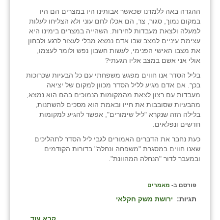
ההגדה באה ללמדנו שכאשר אבותינו היו במצרים הם היו
במקום נמוך, סגור, צר, הם אכלו לחם עוני ולא הצליחו לעלות
למעלה ולצאת מעבדות לחירות. השהייה במצרים בימינו היא
עצימת עיניים למצב שבו אדם נמצא מבלי לעצור לרגע ולבחון
את מצבו האישי הפנימי, לעשות חשבון נפש ולומר לעצמו,
אולי אני אשם במצב אליו הגעתי?
בליל הסדר אנו חווים מפגש משפחתי עם כל הבעיות שכרוכות
בכך. אם אדם מגיע לליל הסדר מכוון למקום של יציאה
מעבדות עם רצון לצאת מהמקומות הנמוכים בהם הוא נמצא,
מהבעיות שסובבות את חייו ובאמת הוא מסכים להשתנות,
בלילה הזה שנקרא "ליל שימורים", אפשר להגיע למקומות
חדשים ונפלאים.
כעת נחבר את הדברים האמורים לגבי ליל הסדר לתהליכים
שאנו חווים במסגרת "משפחה ונחלה" בדורות הקודמים
ובמעבר לדור "הנחלה המהוונת".
פורסם ב-
מאמרים
תגיות:
ירושת משק חקלאי
קרא עוד...