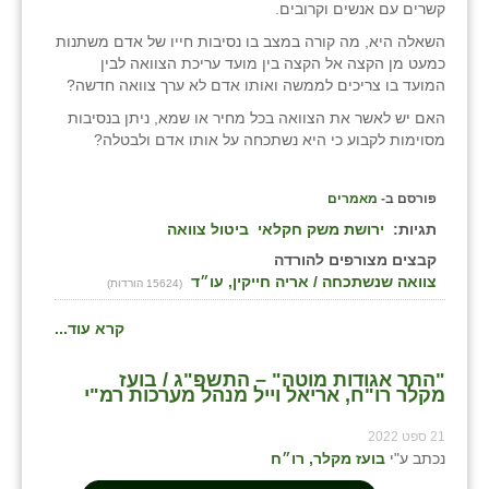
קשרים עם אנשים וקרובים.
השאלה היא, מה קורה במצב בו נסיבות חייו של אדם משתנות
כמעט מן הקצה אל הקצה בין מועד עריכת הצוואה לבין
המועד בו צריכים לממשה ואותו אדם לא ערך צוואה חדשה?
האם יש לאשר את הצוואה בכל מחיר או שמא, ניתן בנסיבות
מסוימות לקבוע כי היא נשתכחה על אותו אדם ולבטלה?
פורסם ב-
מאמרים
תגיות:
ירושת משק חקלאי
ביטול צוואה
קבצים מצורפים להורדה
צוואה שנשתכחה / אריה חייקין, עו״ד
(15624 הורדות)
קרא עוד...
"התר אגודות מוטה" – התשפ"ג / בועז
מקלר רו"ח, אריאל וייל מנהל מערכות רמ"י
21 ספט 2022
נכתב ע"י
בועז מקלר, רו״ח