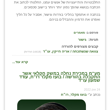
התלבטויות והתייעצויות של אנשים עמנו, החלטתי לכתוב את
הכתבה בנושא שהפך נפוץ יותר ויותר ביישוב סכסוכים.
שבי ציון
בכתבה זו אתמקד בהליכי בוררות וגישור, אסביר על כל הליך
שדה ורבורג
ואפרט את הדמיון וההבדלים בניהם.
שדה צבי
פורסם ב-
מאמרים
שדמה
תגיות:
גישור
קבצים מצורפים להורדה
שכניה
צוואה שנשתכחה / אריה חייקין, עו״ד
(14418 הורדות)
תלמי יוסף
קרא עוד...
בוסתן הגליל
מע"מ במכירת נחלה במשק חקלאי אשר
התקבלה בהורשה / בועז מקלר רו"ח, עודד
שמעון עו"ד
24 אוק 2022
נכתב ע"י
בועז מקלר, רו״ח