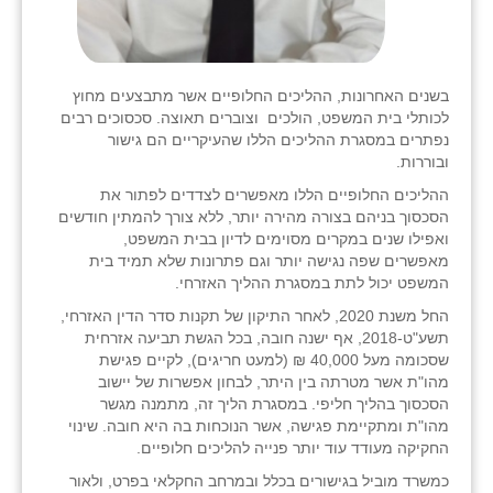
נווה אטי״ב
נהריה (אג״ש)
ניר צבי
בשנים האחרונות, ההליכים החלופיים אשר מתבצעים מחוץ
לכותלי בית המשפט, הולכים וצוברים תאוצה. סכסוכים רבים
עין חצבה
נפתרים במסגרת ההליכים הללו שהעיקריים הם גישור
ובוררות.
עין תמר
ההליכים החלופיים הללו מאפשרים לצדדים לפתור את
הסכסוך בניהם בצורה מהירה יותר, ללא צורך להמתין חודשים
עמרים
ואפילו שנים במקרים מסוימים לדיון בבית המשפט,
מאפשרים שפה נגישה יותר וגם פתרונות שלא תמיד בית
קורנית
המשפט יכול לתת במסגרת ההליך האזרחי.
קלחים
החל משנת 2020, לאחר התיקון של תקנות סדר הדין האזרחי,
תשע"ט-2018, אף ישנה חובה, בכל הגשת תביעה אזרחית
רועי
שסכומה מעל 40,000 ₪ (למעט חריגים), לקיים פגישת
מהו"ת אשר מטרתה בין היתר, לבחון אפשרות של יישוב
רימונים
הסכסוך בהליך חליפי. במסגרת הליך זה, מתמנה מגשר
מהו"ת ומתקיימת פגישה, אשר הנוכחות בה היא חובה. שינוי
רמות השבים
החקיקה מעודד עוד יותר פנייה להליכים חלופיים.
כמשרד מוביל בגישורים בכלל ובמרחב החקלאי בפרט, ולאור
רמת הדר