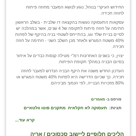
זוהר
החידוש העיקרי בנוהל, נוגע לנושא המעבר מחוזה פיתוח
לחוזה חכירה.
הדר עם
עסקאות התעסוקה נעשות בהקצאה דו שלבית - בשלב הראשון
חתימה על חוזה פיתוח לתקופה של 4 שנים, אשר במהלכה יש
חבצלת השרון
לסיים בניית שלד וגג, בהתייחס לשטחי בניה בהיקף של לפחות
40% משטח המגרש ולאחר מכן השלב השני - חתימה על חוזה
חמרה
חכירה.
חרב לאת
יצוין, כי בשנים האחרונות רמ"י מטילה קנסות כבדים על איחור
בסיום הבניה במהלך תקופת הפיתוח.
יבול (מורג)
העדכון החדש משנה את היקף הבניה הנדרש למעבר לחוזה
חכירה, כך שכיום הדרישה היא לפחות 40% משטח המגרש או
יקנעם
80% מזכויות הבנייה, לפי הנמוך מביניהם.
כליל
פורסם ב-
מאמרים
יד השמונה
תגיות:
תעסוקה לא חקלאית
מתקנים פוטו וולטאיים
כפר אביב
קרא עוד...
כפר ביאליק
הליכים חלופיים ליישוב סכסוכים / אריה