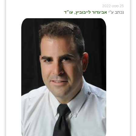
25 ספט 2022
נכתב ע"י
אביגדור לייבוביץ, עו״ד