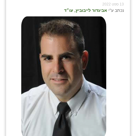
13 ספט 2022
נכתב ע"י
אביגדור לייבוביץ, עו״ד