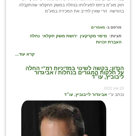
חוק מע"מ ביחס לפעילותו בנחלה במשק החקלאי שהתקבלה
בהורשה הרי שאין לחייב את המכירה במע"מ .
פורסם ב-
מאמרים
תגיות:
מיסוי מקרקעין
ירושת משק חקלאי
נחלה
העברת זכויות
קרא עוד...
הנדון: בקשה לשינוי במדיניות רמ"י החלה
על חלקות המגורים בנחלות / אביגדור
ליבוביץ, עו״ד
20 אוק 2022
נכתב ע"י
אביגדור לייבוביץ, עו״ד