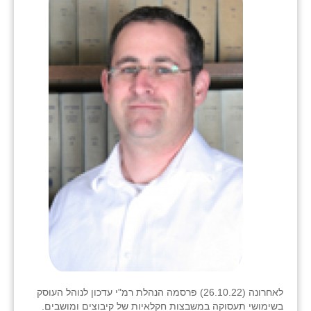
בני ציון
בצרה
בקעות
ֿגבעת שפירא
גן הדרום
גן השומרון
גני עם
גני יהודה
גנות
ורד יריחו
לאחרונה (26.10.22) פרסמה הנהלת רמ"י עדכון לנוהל העוסק
דקל
בשימושי תעסוקה במשבצות חקלאיות של קיבוצים ומושבים.