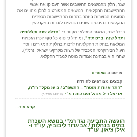
שנה, חלק מהנושאים החשובים אשר העסיקו את אנשי
ההתיישבות החקלאית. הנושאים המפורטים להלן מהווים את
הסוגיות הבוערות ביותר בתחום ההתיישבות הכפרית
החקלאית בהיבטים שונים הנוגעים לזכויות במקרקעין.
כבכל שנה, המגזר החקלאי מקווה כי
"תכלה שנה וקללותיה
ותחל שנה וברכותיה",
ומייחל כי סוף כל סוף יוכרו הזכויות
המלאות בנחלות החקלאיות לרבות בחלקת המגורים ויוסר
העול הבירוקרטי המכביד של רשות מקרקעי ישראל (רמ"י),
שהרי הוא בבחינת אגודות מוטה למגזר החקלאי.
פורסם ב-
מאמרים
קבצים מצורפים להורדה
"התר אגודות מוטה" – התשפ"ג / בועז מקלר רו"ח,
אריאל וייל מנהל מערכות רמ"י
(14319 הורדות)
קרא עוד...
הוגשה התביעה נגד רמ"י בנושא השכרת
בתים בנחלות / אביגדור ליבוביץ, עו״ד ו-
אילן ציאון, עו״ד