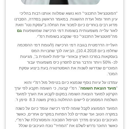
"הפוטנציאל התכנוני" הוא נושא שמלווה אותנו רבות בהליכי
עיון חוזר ומול ועדת ההשגות. במאמר הראשון בסדרה, הסברנו
מדוע רבים בוחרים כיום למכור את הנחלה ב"עסקת נטו" וזאת
לאור עלייה משמעותית בשומות דמי הרכישה שמושפעות
גם
מה"פוטנציאל התכנוני" כפי שנקבע בשומות רמ"י.
העלייה הדרמטית בגובה דמי הרכישה (לעומת דמי ההסכמה
שחלפו ביום 10.4.2018), הביאה לכך שחבויות המס
בעסקאות במרכז הארץ ובאזורי עדיפות לאומית ב', מגיעות
לכ- 50% ויותר והדבר גורם לחסרון כיס משמעותי עבור
המוכרים שנדרשו לשנות את האסטרטגיה בעת ביצוע עסקת
המכר.
עמדנו על עיוות נוסף שנמצא כיום בטיפול מול רמ"י והוא
"
מועד הוצאת השומה
". רמ"י קבעה, כי השומה תקבע לפי ערך
הקרקע למועד הוצאת השומה במקום לקבוע את הערך למועד
השלמת המסמכים ליישום ההחלטה בפרק משנה 8.3 סימן ז'.
המועד הממוצע לקבל שומה לדמי רכישה עומד כיום על כשנה
במקרה הטוב ועד שנתיים לכל הפחות במקרים אחרים, כאשר
העיכובים נובעים מדרך הטיפול הסבוכה והמסורבלת של רמ"י,
כאשר החוכר נדרש לשלם את "המחיר" נוכח העיכובים שכלל