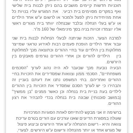
זוהר
תוכניות חדשות קיימים מושבים בהם ניתן לבנות בית שלישי
ואף במקרים מסוימים בית רביעי. את המגרש עליו בנויות כל
הדר עם
אחת מהיחידות ניתן לפצל ולמכור או לרשום ע"ש אחד הילדים
או ע"ש בעלי הנחלה ובלבד שבנחלה יוותר בית מגורים ראשי
חבצלת השרון
אליו יוצמדו זכויות בניה בסך מינימאלי של 160 מ"ר.
למרבה הצער, הזכות שניתנה לבעלי הנחלות לבנות בית שני
חמרה
עבור אחד הילדים הופכת פעמים רבות לאירוע טראגי שמייצר
מחלוקות בין הילדים עוד בחיי ההורים וכתוצאה מכך למחלוקת
חרב לאת
בין הילדים להורים וכן אחרי ההורים נגרמים מאבקים בין
היורשים.
יבול (מורג)
הבעיה נובעת מכך שבעבר לא היה נהוג לערוך "הסכמים
משפחתיים", הסכמי ממון וצוואות שמסדירים את הזכויות בחיי
יקנעם
ההורים ואחריהם. בתי המשפט נתנו את דעתם בעניין זה
והבהירו כי יש לערוך הסכם שמסדיר את הזכויות בין ההורים
כליל
לילדים בעת בניית בית בנחלה וכן כאשר ממנים "בן ממשיך"
(במושב סוכנותי) שבונה בית בנחלה בכדי להבהיר את רצון
יד השמונה
ההורים.
כפר אביב
ברשימה זו אני מבקש להתייחס לאחת הסוגיות המרכזיות
שעולה במסגרת הדיונים שאנו עורכים עם הורים בטרם עריכת
כפר ביאליק
צוואה והיא - רישום ההנחלה ע"ש אחד היורשים וביצוע פיצול
של מגרש אחד או יותר מהנחלה ורישום ע"ש היורשים. לצערי,