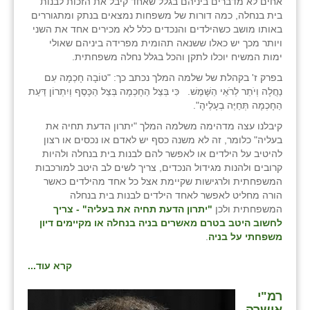
אחים לא מדברים ביניהם בגלל שאחד קיבל את הזכות לבנות
בית בנחלה, כמה דורות של משפחות נמצאים בנתק ומתגוררים
באותו מושב כשהילדים והנכדים כלל לא מכירים אחד את השני
ויותר מכך יש כאלו ששנאה תהומית מפרידה ביניהם שאולי
ימות המשיח יוכלו לתקן והכל בגלל נחלה משפחתית.
בפרק ז' בקהלת של שלמה המלך נכתב כך: "טוֹבָה חָכְמָה עִם
נַחֲלָה וְיֹתֵר לְרֹאֵי הַשָּׁמֶשׁ. כִּי בְּצֵל הַחָכְמָה בְּצֵל הַכָּסֶף וְיִתְרוֹן דַּעַת
הַחָכְמָה תְּחַיֶּה בְעָלֶיהָ".
קיבלנו עצה מדהימה משלמה המלך "יתרון הדעת תחיה את
בעליה" כלומר, זה לא משנה כסף יש לאדם או נכסים או רצון
להיטיב על הילדים או לאפשר להם לבנות בית בנחלה ולהיות
קרובים ולהנות מגידול הנכדים, צריך לשים לב היטב למורכבות
המשפחתית ולרגישות שקיימת אצל כל אחד מהילדים כאשר
הורה מחליט לאפשר לאחד הילדים לבנות בית בנחלה
המשפחתית ולכן
"יתרון הדעת תחיה את בעליה" - צריך
לחשוב היטב בטרם מאשרים בניה בנחלה או מקיימים דיון
משפחתי על בניה
.
קרא עוד...
רמ"י