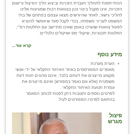
כפר הרי״ף
ההתייחסות לתהליך העברת הזכויות וביצוע הליך הפיצול ורישום
הזכויות, אינו מקבל ביטוי נכון בצוואות רבות שמגיעות אלינו
כפר מישר
להליכי גישור, לאחר שהיורשים מצאו עצמם בפתחם של בתי
המשפט לענייני משפחה, בכדי לקבל סעד שיאפשר להוציא
כפר מע״ש
לפעול צוואות שנערכו באופן שאינו מתיישב עם החלטות רמ"י,
החלטות תכנוניות, שיקולי מס ושיקולים כלכליים.
כפר מרדכי
קרא עוד...
כפר סבא (אגרא)
מידע נוסף
כפר שמריהו
הערת מערכת
מאמרים המפורסמים באתר האיחוד החקלאי על ידי אנשי
מגשימים
מקצוע מייצגים את דעתם בלבד, אינם מהווים חוות דעת
משפטית (אלא אם נאמר במפורש) ואינם מייצגים את
מישר
עמדת תנועת האיחוד החקלאי .
לפרטים נוספים ותגובות ניתן לפנות לכותב המאמר
מכורה
בהתאם לפרטיו המפורטים לעיל.
מנחמיה
פיצול
מגרש
נאות הכיכר