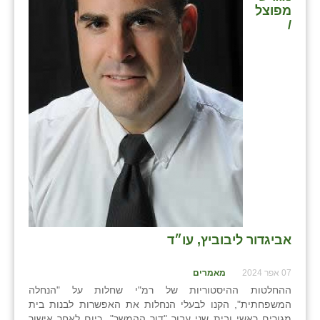
מפוצל
בני ציון
/
בצרה
בקעות
ֿגבעת שפירא
גן הדרום
גן השומרון
גני עם
גני יהודה
אביגדור ליבוביץ, עו״ד
גנות
07 אפר 2024
מאמרים
ורד יריחו
ההחלטות ההיסטוריות של רמ"י שחלות על "הנחלה
דקל
המשפחתית", הקנו לבעלי הנחלות את האפשרות לבנות בית
מגורים ראשי ובית שני עבור "דור ההמשך". כיום לאחר אישור