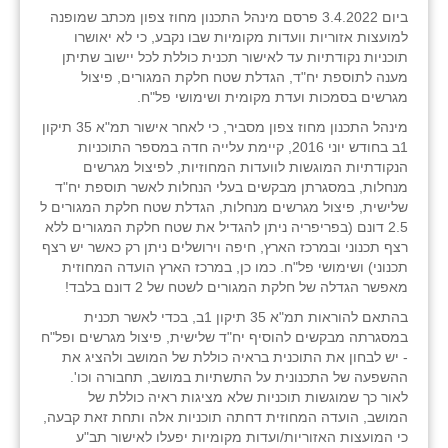
ביום 3.4.2022 פרסם מינהל התכנון מחוז צפון מכתב שמופנה
למועצות אזוריות וועדות מקומיות שבו נקבע, כי לא יאושרו
תוכניות נקודתיות עד לאישור תכנית כוללת לכל יישוב שתיתן
מענה לתוספת יח"ד, הגדלת שטח חלקת המגורים, פיצול
מגרשים בסמכות ועדת מקומית ושימושי פל"ח.
מינהל התכנון מחוז צפון מסביר, כי לאחר אישור תמ"א 35 תיקון
1ב בחודש יוני 2016, קיימת עלייה חדה במספר התוכניות
הנקודתיות המוגשות לוועדות המחוזיות, לפיצול מגרשים
מנחלות, במסגרתן מבקשים בעלי הנחלות לאשר תוספת יח"ד
שלישית, פיצול מגרשים מנחלות, הגדלת שטח חלקת המגורים ל
2.5 דונם (בפריפריה ניתן להגדיל את שטח חלקת המגורים ללא
רצף תכנוני ובמרכז הארץ, חיפה וירושלים ניתן רק כאשר יש רצף
תכנוני) ושימושי פל"ח. כמו כן, במרכז הארץ הועדה המחוזית
מאפשר הגדלה של חלקת המגורים לשטח של 2 דונם בלבד!
בהתאם להוראות תמ"א 35 תיקון 1ב, בכדי לאשר תכנית
במסגרתה מבקשים להוסיף יח"ד שלישית, פיצול מגרשים ופל"ח
- יש לבחון את התוכנית בראיה כוללת של המושב ולהציג את
ההשפעה של התכנונית על התשתיות במושב, תחבורה וכו'.
לאור כך שמוגשות תוכניות שלא מציגות ראיה כוללת של
המושב, הועדה המחוזית דחתה תוכניות אלה ותחת זאת קבעה,
כי המועצות האזוריות/ועדות מקומיות יפעלו לאישור תב"ע