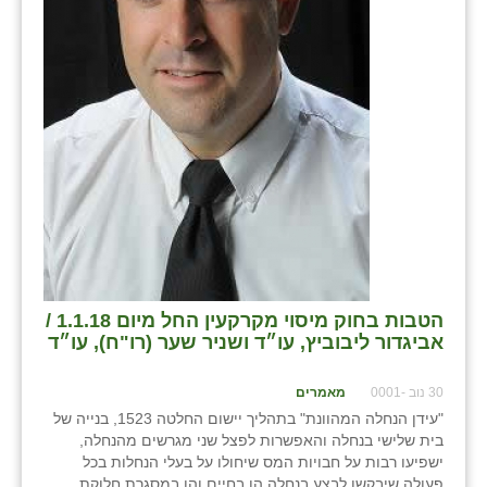
הטבות בחוק מיסוי מקרקעין החל מיום 1.1.18 /
אביגדור ליבוביץ, עו״ד ושניר שער (רו"ח), עו״ד
30 נוב -0001
מאמרים
"עידן הנחלה המהוונת" בתהליך יישום החלטה 1523, בנייה של
בית שלישי בנחלה והאפשרות לפצל שני מגרשים מהנחלה,
ישפיעו רבות על חבויות המס שיחולו על בעלי הנחלות בכל
פעולה שיבקשו לבצע בנחלה הן בחיים והן במסגרת חלוקת