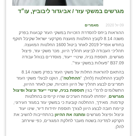
מגרשים במשקי עזר / אביגדור ליבוביץ, עו״ד
09 יול 2020
מאמרים
ההוראות ביחס להסדרת הזכויות במשקי העזר קבועות בפרק
משנה 8.14 לקובץ החלטות מועצת מקרקעי ישראל שקיבל תוקף
בחודש אפריל 2019 לאחר ביטול 1600 החלטות המועצה.
תהליכי העבודה לביצוע תהליך היוון, מכר משקי עזר, פיצול
מגרשים, תוספת בניה, שינויי ייעוד, מוסדרים בנוהל עבודה
B37.09 "פעולות במשקי עזר".
בהתאם להוראות החלות על משקי העזר בפרק משנה 8.14
לקובץ ההחלטות (להלן: "
ההחלטה
"), הוקנו לבעלי משקי העזר
תמריצים לבצע תהליך של היוון הזכויות, שכן לאחר ההיוון,
התשלומים לרמ"י בגין
תוספות בניה, שינויי ייעוד וניצול ופיצול
מגרשים
, יופחתו לעומת הערכים שהיו קיימים בהחלטות
קודמות. מאידך, ההחלטה קובעת כי במשקי עזר במגזר העירוני,
קיימת חובה לבצע היוון לצורך תוספת יחידות דיור, שינו יעוד
וניצול ופיצול מגרשים
ומתנה את ההיוון
בהתחייבות להשיב את
הקרקע למדינה בשטח מעבר לחלקת המגורים, כפי שיורחב
להלן.