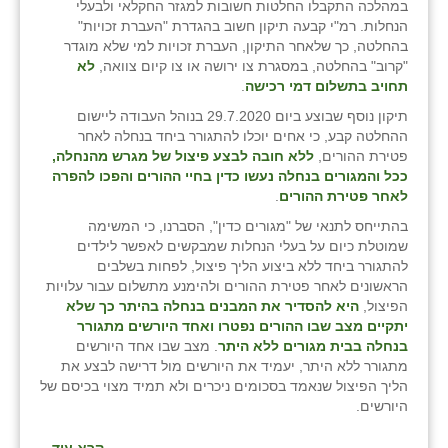
במהלכה התקבלו החלטות חשובות למגזר החקלאי ולבעלי
הנחלות. רמ"י קבעה תיקון חשוב בהגדרת "העברת זכויות"
בהחלטה, כך שלאחר התיקון, העברת זכויות למי שלא מוגדר
"קרוב" בהחלטה, במסגרת צו ירושה או צו קיום צוואה,
לא
תחויב בתשלום דמי רכישה
.
תיקון נוסף שבוצע ביום 29.7.2020 בנוהל העבודה ליישום
ההחלטה קבע, כי אחים יוכלו להתגורר ביחד בנחלה לאחר
פטירת ההורים,
ללא חובה לבצע פיצול של מגרש מהנחלה,
ככל והמגורים בנחלה נעשו כדין בחיי ההורים והפכו להפרה
לאחר פטירת ההורים
.
בהתייחס לתנאי של "מגורים כדין", הסברנו, כי המשימה
שמוטלת כיום על בעלי הנחלות שמבקשים לאפשר לילדים
להתגורר ביחד ללא ביצוע הליך פיצול, לפחות בשלבים
הראשונים לאחר פטירת ההורים ולהימנע מתשלום עבור עלויות
הפיצול,
היא להסדיר את המבנים בנחלה בהיתר כך שלא
יתקיים מצב שבו ההורים נפטרו ואחד היורשים מתגורר
בנחלה בבית מגורים ללא היתר
. מצב שבו אחד היורשים
מתגורר ללא היתר, יעמיד את היורשים מול דרישה לבצע את
הליך הפיצול שנאמד בסכומים ניכרים ולא תמיד מצוי בכיסם של
היורשים.