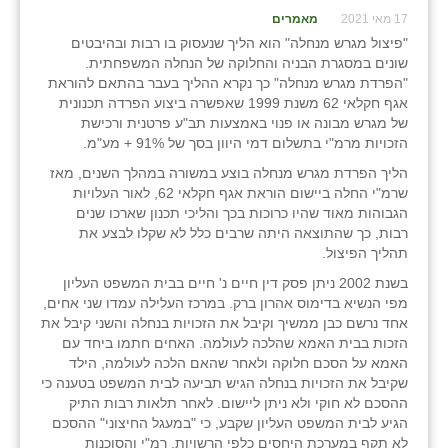
17 מאי 2021
מאמרים
"פיצול מגרש מנחלה" הוא הליך שנעסוק בו רבות ובהיבטים
שונים במסגרת הבניה והחלוקה של הנחלה המשפחתית.
"הפרדת מגרש מנחלה" כך נקרא ההליך בעבר בהתאם להוראת
אגף חקלאי 62 משנת 1999 שאפשרה ביצוע הפרדה תכנונית
של מגרש מבונה או פנוי באמצעות תב"ע פרטנית ורכישת
הזכויות מרמ"י בתשלום דמי היוון בסך של 91% + מע"מ.
הליך הפרדת מגרש מנחלה בוצע במשורה במהלך השנים, מאז
שרמ"י החלה ביישום הוראת אגף חקלאי 62, לאור העלויות
הגבוהות מאוד שהיו כרוכות בכך והליכי תכנון שארכו שנים
רבות, כך שהתוצאה היתה שרבים כלל לא שקלו לבצע את
תהליך הפיצול.
בשנת 2002 ניתן פסק דין חיים נ' חיים בבית המשפט העליון
מפי הנשיא בדימוס אהרון ברק. במרכז העלילה עמדו שני אחים,
אחד נרשם כבן ממשיך וקיבל את הזכויות בנחלה והשני קיבל את
הזכות בבית האמא שהלכה לעולמה. האחים חתמו ביחד עם
האמא על הסכם חלוקה ולאחר שהאם הלכה לעולמה, הילד
שקיבל את הזכויות בנחלה הגיש תביעה לבית המשפט בטענה כי
ההסכם לא חוקי ולא ניתן ליישום. לאחר תלאות רבות התיק
הגיע לבית המשפט העליון שקבע, כי "במעגל החיצוני" ההסכם
לא תקף במערכת היחסים כלפי הרשויות, רמ"י והסוכנות