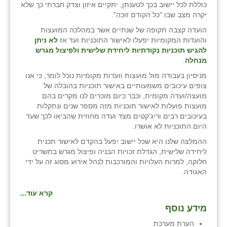
כוללת לכל יישוב בכך לטענתן, יתקיים איזון וצדק חברתי כך שלא
יקרה מצב שבו "כל הקודם זוכה".
הועדה קצבה תקופה של שנתיים אשר במהלכה המועצות
והועדות המקומיות יפעלו לאישור התוכניות ועד אז
לא ניתן
להגיש תוכניות נקודתיות ליחידת שלישית ולפיצול מגרש
מנחלה
.
מניסיון בעבודה מול מועצות וועדות מקומיות נוכל לומר, כי אנו
צופים עיכובים משמעותיים באישור תוכניות בהובלה של
מועצה/ועדה מקומית, וכבר כיום מוכרים לנו מקרים בהם
מועצות פועלות לאישור תוכניות מזה מספר שנים ונתקלות
בעיכובים רבים וריג'קטים מצד ועדה מחוזית שהביאו לכך שעד
היום התוכניות לא אושרו.
ההמלצה שלנו היא שכל יישוב יפעל בהקדם לאישור תכנית
ליחידה שלישית, הגדלת זכויות הבניה ופיצול מגרש בתשריט
חלוקה, למרות העלויות והמורכבות לנהל אירוע מסוג זה על ידי
האגודה.
קרא עוד...
מידע נוסף
הערת מערכת