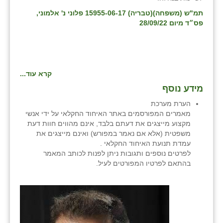
תמ"ש (משפחה)(טבריה) 15955-06-17 פלוני נ' אלמוני,
שבי ציון
פס״ד מיום 28/09/22
שדה ורבורג
שדה צבי
קרא עוד...
שדמה
מידע נוסף
שכניה
הערת מערכת
מאמרים המפורסמים באתר האיחוד החקלאי על ידי אנשי
תלמי יוסף
מקצוע מייצגים את דעתם בלבד, אינם מהווים חוות דעת
משפטית (אלא אם נאמר במפורש) ואינם מייצגים את
בוסתן הגליל
עמדת תנועת האיחוד החקלאי .
לפרטים נוספים ותגובות ניתן לפנות לכותב המאמר
בהתאם לפרטיו המפורטים לעיל.