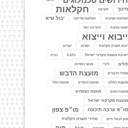
ידושים טכנולוגים
חיטה
חקלאות
ינוך
חקיקה
יבול שיא
קלאות אורגנית
חקלאות מדייקת
זמות עסקית
יחסי עיר כפר
יבוא וייצוא
יבוא תוצרת חקלאית
יסודות
יקביים
שיבת מועצת מקרעי ישראל
כלבת
כנרת
ולים
ליצ׳י
מבקר המדינה
מועצת הדבש
גדלי הדבורים
ועצת החלב
מועצת הכפרים
מועצת הלול
מועצת הצמחים
ועצת המים
ועצת מקרקעי ישראל
מו״פ צפון
ו״פ ערבה תיכונה
מחירי תוצרת חקלאית
זון לבעלי חיים
מים
מיגל