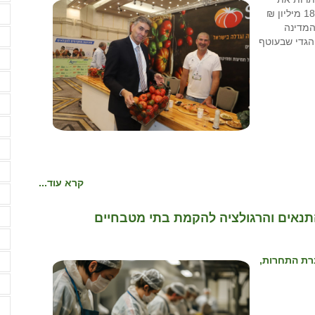
ע
עצמן: מצד אחד משרד החקלאות ומנהלת תקומה ישקיעו 180 מיליון ₪
המדינה
פ
ית הגדי שבעוטף
פ
צ
ק
ק
ק
ק
קרא עוד...
ר
תנאים והרגולציה להקמת בתי מטבחיים
ר
ר
ברת התחרות,
ש
ש
ש