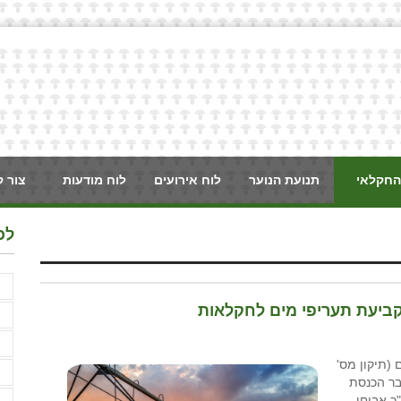
החקלאי
תנועת הנוער
לוח אירועים
לוח מודעות
צור 
לכ
F
קביעת תעריפי מים לחקלאות
א
א
(תיקון מס'
א
לחקלאות), התשפ"ה–2024 של חבר הכנסת
כ אביחי