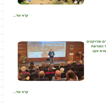
ח
ח
קרא עוד...
ח
י
י
י
ם ופרויקטים
י
ר המורשת
נים עקב
ל
מ
מ
מ
מ
מ
קרא עוד...
מ