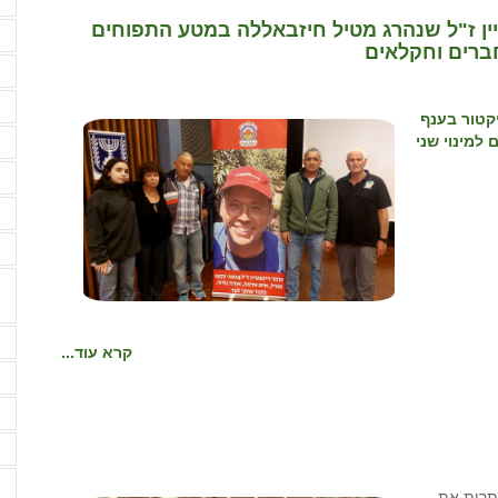
מ
ין ז"ל שנהרג מטיל חיזבאללה במטע התפוחים
מ
רים וחקלאים
מ
מ
יקטור בענף
למינוי שני
מ
מ
מ
מ
נ
קרא עוד...
נ
ע
ע
ע
תרות את