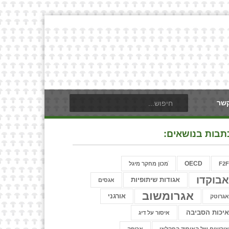
קשר
תבות בנושאים:
OECD
F2
ֿמכון מחקר מיגל
בוקדו
אגודות שיתופיות
אגסים
אגרומשוב
אורגני
גרוטק
יכות הסביבה
איסור על דיג