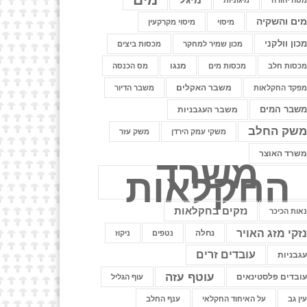
טה יהודה
מיגוניות
ים והשקיה
מיסוי
מיסוי מקרקעין
כון וולקני
מכון שמיר למחקר
מכסות ביצים
מנגו
כסות חלב
מכסות מים
מס הכנסה
משבר האקלים
פקד החקלאות
משבר הדיור
שבר המים
משבר העגבניות
שק החלב
משקי עמק הירדן
משק עזר
שרד האוצר
משרד
החקלאות
נזקים בחקלאות
אות הכיכר
זקי מזג האויר
נחלה
נטפים
ניקוז
עובדים זרים
גבניות
עוטף עזה
ובדים פלסטינאים
עוף הגליל
ין גב
על האיחוד החקלאי
ענף החלב