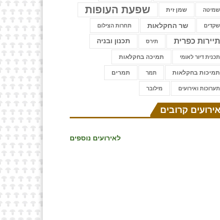
שפעת העופות
שמן זית
מיטה
שר החקלאות
קדים
תחרות הצילום
יירות כפרית
תכנון ובניה
תירס
תמיכה בחקלאות
כנית דיור לאומי
מיכות בחקלאות
תמרים
תמר
ערוכות ואירועים
⁨מילובר
ירועים קרובים
לאירועים נוספים