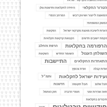
חלטות מועצת מקרקעי ישראל
טרור החקלאי
היחידה לחקלאות וחדשנות גולן
מועצה לייצור ושיווק דבש
המרחב הכפרי
משק המשפחתי
ערות לישיבת מועצת מקרקעי ישראל
הפקעות
קמת יישובים חדשים
הקצאות קרקעות חקלאיות
רפורמה בחקלאות
הרפת והחלב
שולחן העגול
השומר החדש
השקעות
התיישבות
תאחדות החקלאים
עדות קבלה
ועדת צכסןץ
עידות ישראל לחקלאות
ותמ״ל
חדשנות
חבל תקומה
בל שלום
וזה שכירות זמני
חומרי הדברה
חוק הוותמל
יבורים בחקלאות