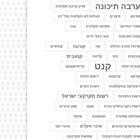
רבה תיכונה
פדיון קרקע חקלאית
ודטק
פיצויים
פעילות לא חקלאית (פל״ח)
ערי התיווך
פשיעה חקלאית
צבר
מח תערובות
צער בעלי חיים
קורונה
קורסים
דחת מערב הנילוס
קווי
קנאביס
יבוצים
קיווי
קליטה
קנט
נביס רפואי
קרימיאןקונגו
רקע
קרקעות
רישום זכויות
פורמה בחקלאות
רשות המים
רשות מקרקעי ישראל
שות התחרות
שום
שות ניקוז ונחלים כנרת
שוק איכרים
חיטה שחורה
שטפונות
שימור
שינוי אקלים
ימושים חורגים
שינויי יעוד
ינוי תקנות הגנת הצומח
שמאות מקרקעין