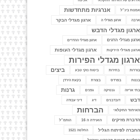
ירועים של האיחוד החקלאי
אכיפה
אנרגיות מתחדשות
מנות בינ״ל
ארגון מגדלי הבקר
רבה
ארגון מגדלי ה
רגון מגדלי הדבש
רגון מגדלי הדגים
ארגון מגדלי ההדרים
ארגון מגדלי העופות
רגון מגדלי הירקות
רגון מגדלי הפירות
ביצים
וררות
בחירות
ביטוח נזקי טבע
ננות
בפרדס
בצורת
בקעת הירדן
גרנות
תי אריזה
גנטיקה
גפנים
בש
דובדבנים
דיג
דיני עבודה
הברחות
איחוד החקלאי
דברת מזיקים
הועידה ה 16
הותמ״ל
חברה לפיתוח הגליל
החלטה 1521