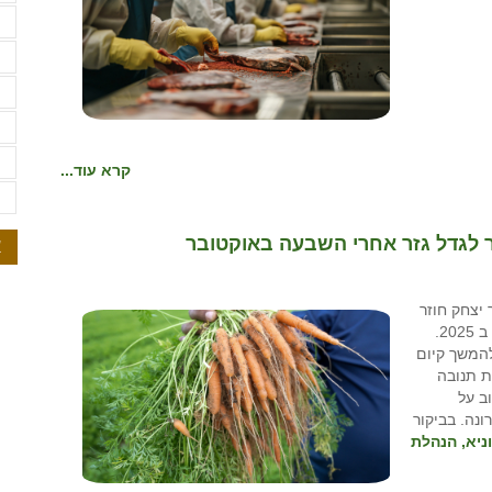
ש
ש
ת
ת
ת
קרא עוד...
ת
זר לגדל גזר אחרי השבעה באוקטובר
א
 באוקטובר 2023 קיבוץ ניר יצחק חוזר
להמשיך ולשווק גזר גמדי ב 2025.
להמשך קיום
לת תנובה
ב על
נה. בביקור
וניא, הנהלת