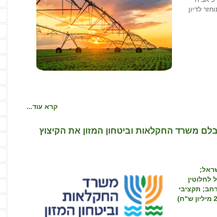
א
וחזר לדיון
א
א
א
א
א
א
קרא עוד...
ב
ב
בלם משרד החקלאות וביטחון המזון את הקיצוץ
ב
ד
ראל;
ה
(205 תקנים) בוטל לחלוטין
ה
רחב; תקציבי
ה