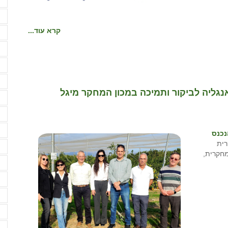
ה
ה
קרא עוד...
ה
ה
ה
ה
אנגליה לביקור ותמיכה במכון המחקר מיגל
ה
ה
ה
נכנס
ית
ו
מחקרית,
ו
ח
ח
ח