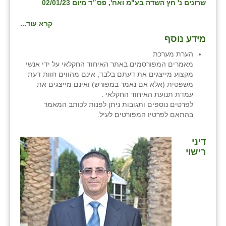
שרונים נ' חץ השדה בע"מ ואח', פס״ד מיום 02/01/23
כפר הרי״ף
קרא עוד...
כפר מישר
מידע נוסף
כפר מע״ש
הערת מערכת
מאמרים המפורסמים באתר האיחוד החקלאי על ידי אנשי
כפר מרדכי
מקצוע מייצגים את דעתם בלבד, אינם מהווים חוות דעת
משפטית (אלא אם נאמר במפורש) ואינם מייצגים את
כפר סבא (אגרא)
עמדת תנועת האיחוד החקלאי .
לפרטים נוספים ותגובות ניתן לפנות לכותב המאמר
כפר שמריהו
בהתאם לפרטיו המפורטים לעיל.
מגשימים
דיני
מישר
רישוי
מכורה
מנחמיה
נאות הכיכר