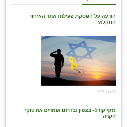
שבי ציון
הודעה על הפסקת פעילות אתר האיחוד
שדה ורבורג
החקלאי
שדה צבי
שדמה
שכניה
תלמי יוסף
בוסתן הגליל
27 פבר 2025
נזקי קורל- בצפון ובדרום אומדים את נזקי
הקרה