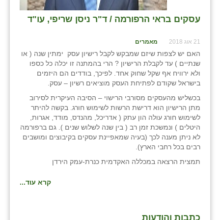
נווה אטי״ב
עסקים בראי הרפורמה / ד"ר ניסן שריפי, עו"ד
נהריה (אג״ש)
ניר צבי
21 אוג 2018
מאמרים
האם יש לצפות שיזם שמבקש לקבל רישיון עסק ימתין שנה ( או
עין חצבה
שנתיים ) עד לקבלת הרישיון ? הרי בהמתנה זו יכלה כל כספו
ולא ירוויח אף שקל שחוק אחד. לפיכך, בודדים הם היזמים
עין תמר
בישראל שקודם לפתיחת העסק מוציאים רשיון – עסק.
בכשליש מהעסקים מסורבי הרישוי – הסיבה העיקרית לסירוב
עמרים
מתן הרישיון הוא דרישת הרשות לשימוש חורג. בקשה להיתר
לשימוש חורג עולה הון עתק ( אדריכל, מהנדס, מודד, אגרות,
קורנית
היטלים ) ונמשכת זמן רב ( בין שנה לשלוש שנים ). גם ברפורמה
לא ניתן מענה לכך (בעיה שמאפיינת עסקים בקיבוצים ומושבים
קלחים
רבים בכל רחבי הארץ).
רועי
תמצית הרצאה במכללה האקדמית כנרת-עמק הירדן
רימונים
קרא עוד...
רמות השבים
כתבות והודעות
רמת הדר