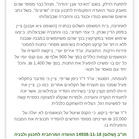
לתחנת הדלק, בשם "האיכר אבן יהודה", מנהל כבר מספר שנים
זוהר
מאבק כנגד הוועדה המקומית לתכנון ובניה "שרונים", בשל כתב
אישום שהוגש כנגדו וכנגד בנו והחברה שבבעלותו.
הדר עם
לאחרונה, בית המשפט השלום בנתניה (השופט גיא אבנון) ציין
חבצלת השרון
בפסק הדין שנתן, כי עמי חצרוני, בנו והחברה שבבעלותו, ביצעו
שימוש אסור במקרקעין בכך שהם משתמשים במבנה שנבנה
חמרה
ללא היתר על קרקע חקלאית בשימוש מסחרי כחנות לממכר
פירות וירקות. התובעת, עו"ד איריס יערי, ביקשה להשית על
חרב לאת
הנאשמים קנסות כוללים בסך של 900 אלף ₪, וגם קנס יומי על
כל יום בו ימשיכו להפעיל את החנות, בסך של 1,400 ₪, והכל
יבול (מורג)
יחד עם מאסר על תנאי.
לעומתה, הסנגור, עו"ד ד"ר ניסן שריפי, ציין כי מדובר בחקלאי
יקנעם
פעיל שמכר גם תוצרת של חקלאים אחרים. כמו כן, ציין את
היותו לוחם וקצין קרבי בשירותו הסדיר ובמילואים, אשר זכה
כליל
לתעודת הוקרה והערכה, ולמרות שנקלע למצוקה כספית קשה
עד לפשיטת רגל, הצליח להשתקם כלכלית.
יד השמונה
ד"ר שריפי ביקש, כי הקנס שיוטל על הנאשמים לא יעלה על
כפר אביב
10,000 ₪ ושיינתנו מספר חודשים להסדיר תכנונית את המבנה
והפעילות בו.
כפר ביאליק
תו"ב (שלום) 14938-11-18 הוועדה המרחבית לתכנון ולבניה