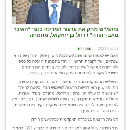
בני ציון
בצרה
ביהמ"ש מחק את ערעור המדינה כנגד "האיכר
בקעות
מאבן יהודה" / רחל בן יחזקאל, מתמחה
ֿגבעת שפירא
31 מרס 2023
פסקי דין
גן הדרום
האם יש לצפות שיזם שמבקש לקבל רישיון עסק ימתין שנה ( או
שנתיים ) עד לקבלת הרישיון ? הרי בהמתנה זו יכלה כל כספו
גן השומרון
ולא ירוויח אף שקל שחוק אחד. לפיכך, בודדים הם היזמים
בישראל שקודם לפתיחת העסק מוציאים רשיון – עסק.
גני עם
בכשליש מהעסקים מסורבי הרישוי – הסיבה העיקרית לסירוב
מתן הרישיון הוא דרישת הרשות לשימוש חורג. בקשה להיתר
גני יהודה
לשימוש חורג עולה הון עתק ( אדריכל, מהנדס, מודד, אגרות,
היטלים ) ונמשכת זמן רב ( בין שנה לשלוש שנים ). גם ברפורמה
גנות
לא ניתן מענה לכך (בעיה שמאפיינת עסקים בקיבוצים ומושבים
רבים בכל רחבי הארץ).
ורד יריחו
תמצית הרצאה במכללה האקדמית כנרת-עמק הירדן
דקל
עמי חצרוני, בעל עסק למכירת פירות וירקות בכביש 553, בסמוך