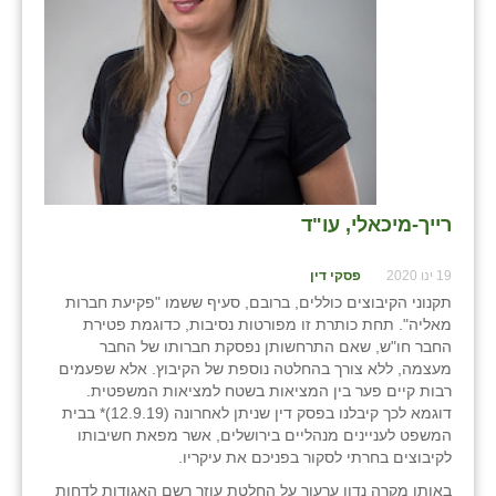
בני ציון
בצרה
בקעות
ֿגבעת שפירא
גן הדרום
רייך-מיכאלי, עו"ד
גן השומרון
19 ינו 2020
פסקי דין
גני עם
תקנוני הקיבוצים כוללים, ברובם, סעיף ששמו "פקיעת חברות
מאליה". תחת כותרת זו מפורטות נסיבות, כדוגמת פטירת
גני יהודה
החבר חו"ש, שאם התרחשותן נפסקת חברותו של החבר
מעצמה, ללא צורך בהחלטה נוספת של הקיבוץ. אלא שפעמים
גנות
רבות קיים פער בין המציאות בשטח למציאות המשפטית.
דוגמא לכך קיבלנו בפסק דין שניתן לאחרונה (12.9.19)* בבית
ורד יריחו
המשפט לעניינים מנהליים בירושלים, אשר מפאת חשיבותו
לקיבוצים בחרתי לסקור בפניכם את עיקריו.
דקל
באותו מקרה נדון ערעור על החלטת עוזר רשם האגודות לדחות