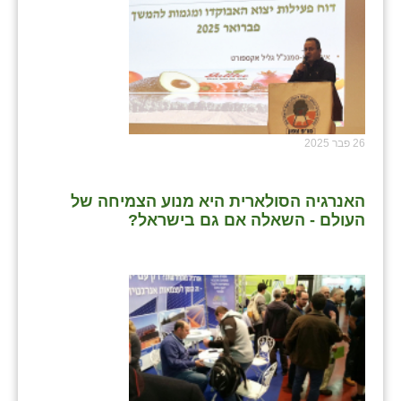
שבי ציון
שדה ורבורג
שדה צבי
שדמה
26 פבר 2025
שכניה
האנרגיה הסולארית היא מנוע הצמיחה של
תלמי יוסף
העולם - השאלה אם גם בישראל?
בוסתן הגליל