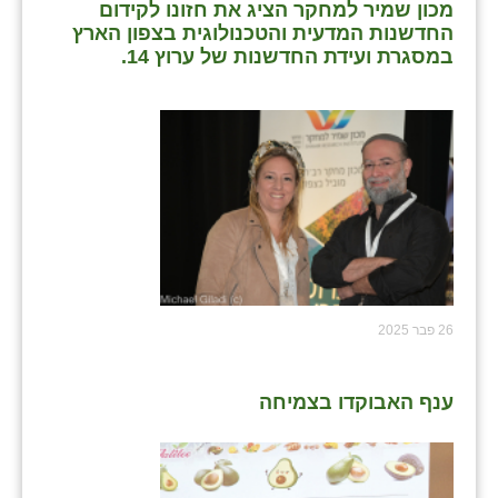
נווה אטי״ב
מכון שמיר למחקר הציג את חזונו לקידום
החדשנות המדעית והטכנולוגית בצפון הארץ
נהריה (אג״ש)
במסגרת ועידת החדשנות של ערוץ 14.
ניר צבי
עין חצבה
עין תמר
עמרים
קורנית
קלחים
26 פבר 2025
רועי
ענף האבוקדו בצמיחה
רימונים
רמות השבים
רמת הדר