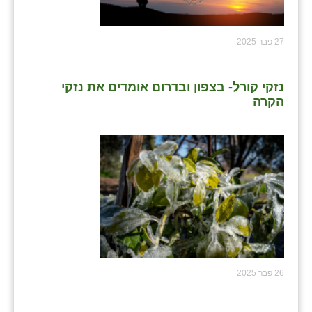
כפר הרי״ף
כפר מישר
27 פבר 2025
כפר מע״ש
נזקי קורל- בצפון ובדרום אומדים את נזקי
כפר מרדכי
הקרה
כפר סבא (אגרא)
כפר שמריהו
מגשימים
מישר
מכורה
מנחמיה
26 פבר 2025
נאות הכיכר