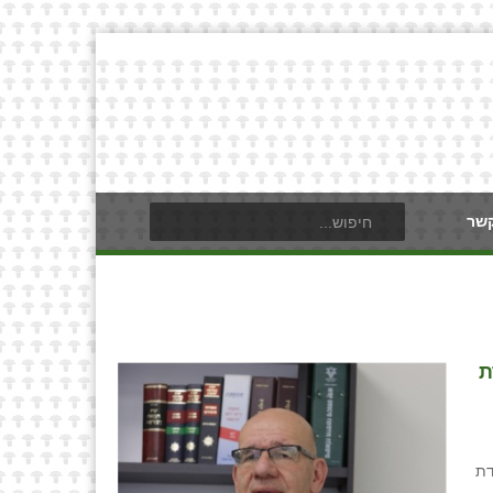
קשר
ת
דת