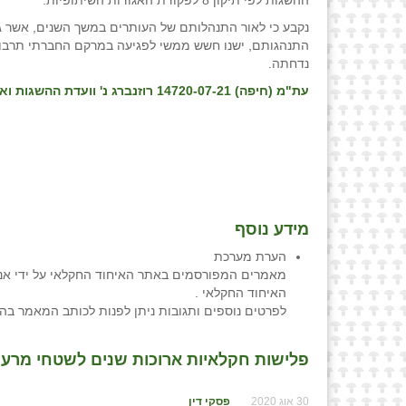
ההשגות לפי תיקון 8 לפקודת האגודות השיתופיות.
נקבע כי לאור התנהלותם של העותרים במשך השנים, אשר גר
התנהגותם, ישנו חשש ממשי לפגיעה במרקם החברתי תרבותי
נדחתה.
עת"מ (חיפה) 14720-07-21 רוזנברג נ' וועדת ההשגות ואח'
מידע נוסף
הערת מערכת
מאמרים המפורסמים באתר האיחוד החקלאי על ידי אנש
האיחוד החקלאי .
לפרטים נוספים ותגובות ניתן לפנות לכותב המאמר בה
פלישות חקלאיות ארוכות שנים לשטחי מרעה כ
30 אוג 2020
פסקי דין