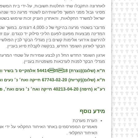
לאחרונה התקבלו שתי החלטות חשובות, על-ידי בית המשפט 
ישראל למשרד החקלאות, והאחרון העניק זכות שימוש בשטחי
מדובר בשטחי מרעה בהיקף 
המדינה מבצעות מפעם לפעם הליכי סילוק יד כנגדם. עם זא
להירשם אירועי אלימות קשים בין מגדלי הבקר לבין הפולשי
הבקר לארגון השומר החדש, בבקשה לקבלת סיוע בעניין.
ארגון השומר החדש החל הן לבצע שמירות על שטחי המרעה,
מגדלי הבקר לפנות לערכאות משפטיות בעניין.
ת"א (שלום)(נצרת) 544140518 אלמקייס נ' בשיר ואח', פסד מיום 13/06/18
ת"א (שלום)(קריות) 67743-02-20 חייקה ואח׳ נ׳ נעים ואח׳, החלטה מיום 04/08/2020
רע״א (חיפה) 40213-04-20 חייקה ואח׳ נ׳ נעים ואח׳, פס״ד מיום 02/07/2020
מידע נוסף
הערת מערכת
מאמרים המפורסמים באתר האיחוד החקלאי על ידי אנש
האיחוד החקלאי .