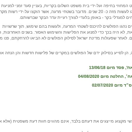
המחוזי בחיפה ועל-ידי בית משפט השלום בקריות, בעניין סעד זמני למניעת
מסיגי גבול מפני המשך פלישותיהם לשטחי מרעה כפי שנהגו לעשות מזה כ- 20 שנים. מדובר בשטחי מרעה, אשר הוקצו על-ידי רשות
ם למגדלי בקר - באופן בלעדי לצורך רעיית עדר הבקר שברשותם.
של כ-4,000 דונמים. במשך שנים נהגו הפולשים להיכנס לשטחי המרעה, ולעשות בהם שימוש, תוך שרשויות
ת, לא היה בכך כדי למנוע את הפלישות והשימוש האסור. בשנים האחרונות, ה
ם. לאחר שפעולות מדינת ישראל לסילוק הפולשים לא הביאו להרחקתם, פנו מג
 הן לסייע בסילוק ידם של הפולשים במקרים של פלישות חדשות והן הנחה את
י מקצוע מייצגים את דעתם בלבד, אינם מהווים חוות דעת משפטית (אלא א