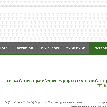
החקלאי
תנועת הנוער
לוח אירועים
לוח מודעות
צור 
משנה 8.3 סימן ז' לקובץ החלטות מועצת מקרקעי ישראל עיגון זכויות למגורים
עו״ד
ות המוסדרות בפרק משנה 8.3 סימן ז' (להלן: "
ההחלטה
") לקובץ