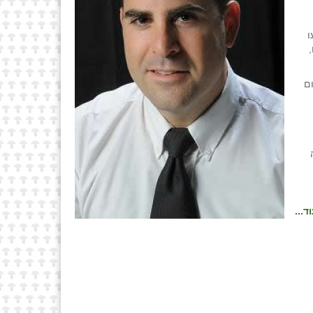
שבוצעו
ים מעבר ל- 2.5 דונם,
ום
ד...