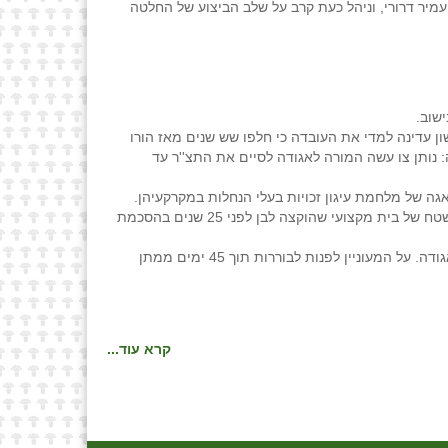
יר דרורי, וניהל כעת קרב על שלב הביצוע של החלטה
ישוב.
ן עדינה למדי את העובדה כי חלפו שש שנים מאז הורו
נותן צו עשה המורה לאגודה לסיים את התצ''ר עד
אגה של מלחמת עיגון זכויות בעלי הנחלות במקרקעיהן.
נדחתה הטענה שיש להפחית משטח הנחלה של האב, שטח של בית מקצועי שהוקצה לבן לפני 25 שנים בהסכמת
ככל שיש טענות כספיות בין הצדדים או טענות לגבי תנאי "הסכם ההפרדות" לפי החלטה 970 אזי עליהם לנהלו בבוררות לפי תקנון האגודה. על המעוניין לפנות לבוררות תוך 45 ימים ממתן
קרא עוד...