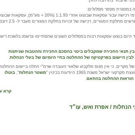
 כפי שיובהר בהרחבה להלן.
ה במסגרת מספר מסלולים:
דמי חכירה (3.75% + מע"מ), דמי רכישה (33% + מע"מ), דמי רכישה עבור עסקאות שבוצעו אחרי 1.1.93 (20% + מע"מ), עסקאות 
עד 1.1.93 (הנחה עד 20% משווי חלקת המגורים), פיצול מגרשים מחלקת המגורים, רכישה של זכויות בחלקת המגור
ם 10.4.18 והחל ממועד זה ועד היום בוצעו עסקאות רבות במסלולים השונים שהסתיימו ונרשמו בלשכת ריש
בין תנאי החכירה שמקבלים ביטוי בהסכם החכירה וההטבות שניתנות
בין היישום בפרקטיקה של ההחלטה בחיי היומיום של בעלי הנחלות
.
 מקרים, כי אין מנוס מלקבוע שלאור העובדה שרמ"י החלה ביישום ההחלטה
משטר הנחלות
",
בוטלו
ן הוראות ההחלטה בהתאם
.
קרא עו
 הנחלות / אפרת ואש, עו״ד