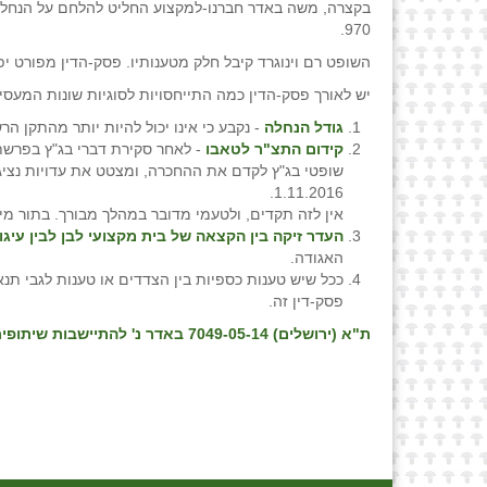
בקצרה, משה באדר חברנו-למקצוע החליט להלחם על הנחלה 
970.
השופט רם וינוגרד קיבל חלק מטענותיו. פסק-הדין מפורט יפה 
יש לאורך פסק-הדין כמה התייחסויות לסוגיות שונות המעסי
גודל הנחלה
- נקבע כי אינו יכול להיות יותר מהתקן הר
קידום התצ"ר לטאבו
- לאחר סקירת דברי בג"ץ בפרשת 
שופטי בג"ץ לקדם את ההחכרה, ומצטט את עדויות נציג
1.11.2016.
אין לזה תקדים, ולטעמי מדובר במהלך מבורך. בתור מי 
העדר זיקה בין הקצאה של בית מקצועי לבן לבין עיגו
האגודה.
פסק-דין זה.
ת"א (ירושלים) 7049-05-14 באדר נ' להתיישבות שיתופית בע"מ ואח', פס״ד מיום 06/07/16