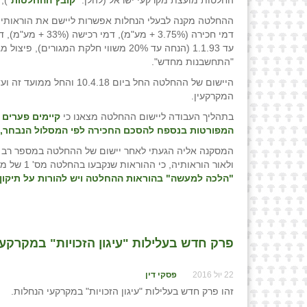
החלטות מועצת מקרקעי ישראל (להלן: "
קובץ ההחלטות
"),
ההחלטה מקנה לבעלי הנחלות אפשרות ליישם את הוראותי
"התחשבנות מחדש".
היישום של ההחלטה החל ביו
המקרקעין.
בתהליך העבודה ליישום ההחלטה מצאנו כי
קיימים פערים 
המפורטות בנספח להסכם החכירה לפי המסלול הנבחר, ל
המסקנה אליה הגעתי לאחר יישום של ההחלטה במספר רב של
ולאור הוראותיה, כי ההוראות שנקבעו בהחלטה מס' 1 של מועצת מקרקעי ישראל משנת 1965 היודעות בכינוין "
"הלכה למעשה" בהוראות ההחלטה ויש להורות על תיקו
פרק חדש בעלילות "עיגון הזכויות" במקרקעי
22 יול 2016
פסקי דין
זהו פרק חדש בעלילות "עיגון הזכויות" במקרקעי הנחלות.