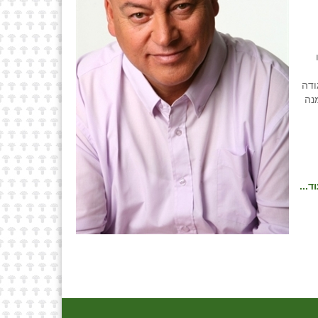
ודה
נה
ד...