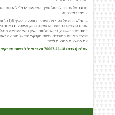
המתיישבים החדשים.
מדובר על עתירה לביטול סעיף המאפשר לרמ"י להתנות הס
ציפורי במקרה זה.
ביהמ"ש דח
גופים המנויים בתוספת הראשונה בחוק והעוסקות באחד העני
בתוספת הראשונה, כך שהחלטותיו אינן נושא לעתירה מנהלי
לבעלי הזכויות המוכרים. רשות מקרקעי ישראל מופיעה כא
עם הנושאים הנוגעים לרמ"י.
עת"מ (נצרת) 70097-11-18 זועבי ואח' נ' רשות מקרקעי ישראל/אגף בעלות ורי ואח', פס״ד מיום 27/12/18