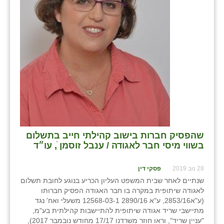
בני ציון
בצרה
בקעות
ֿגבעת שפירא
גן הדרום
גן השומרון
גני עם
שהפסיק חברות בישוב קהילתי חייב בתשלום
בשווי מיסי חבר לאגודה / ענבל זוסמן ֿ, עו״ד
גני יהודה
28 נוב 2019
פסקי דין
גנות
שנתיים לאחר שבית המשפט העליון הכריע בנוגע לחובת תשלום
לאגודה שיתופית במקרה בו חבר האגודה הפסיק חברותו
ורד יריחו
(ע"א2853/16, ע"א 2890/16 12568-03-1 משעלי ואח' נגד
מתיישבי שריד אגודה שיתופית להתיישבות קהילתית בע"מ,
דקל
"עניין שריד", וראו חוזר משרדנו 17/17 מחודש נובמבר 2017),