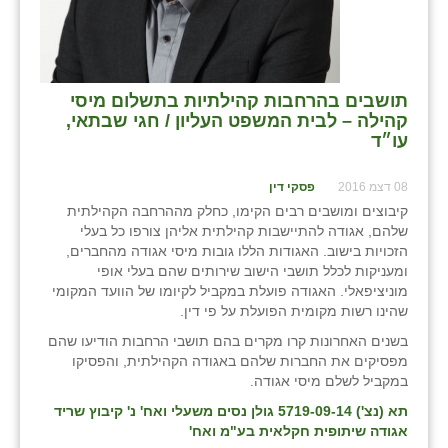
כפר הרי״ף
כפר מישר
כפר מע״ש
תושבים בהרחבות קהילתיות בתשלום מיסי
קהילה – לבית המשפט העליון / חגי שבתאי,
כפר מרדכי
עו״ד
כפר סבא (אגרא)
08 דצמ 2016
פסקי דין
כפר שמריהו
קיבוצים ומושבים רבים הקימו, כחלק מההרחבה הקהילתית
שלהם, אגודה להתיישבות קהילתית אליהן צורפו כל בעלי
מגשימים
הזכויות בישוב. האגודות הללו גובות מיסי אגודה מהחברים,
ומעניקות לכלל תושבי הישוב שירותים שהם בעלי אופי
מישר
מוניציפאלי. האגודה פועלת במקביל לקיומו של הוועד המקומי
שהינו רשות מקומית הפועלת על פי דין.
מכורה
בשנים האחרונות קרו מקרים בהם תושבי הרחבות הודיעו שהם
מפסיקים את החברות שלהם באגודה הקהילתית, והפסיקו
מנחמיה
במקביל לשלם מיסי אגודה.
נאות הכיכר
תא (נצ') 5719-09-14 גולן נסים משעלי ואח' נ' קיבוץ שריד
אגודה שיתופית חקלאית בע"מ ואח'