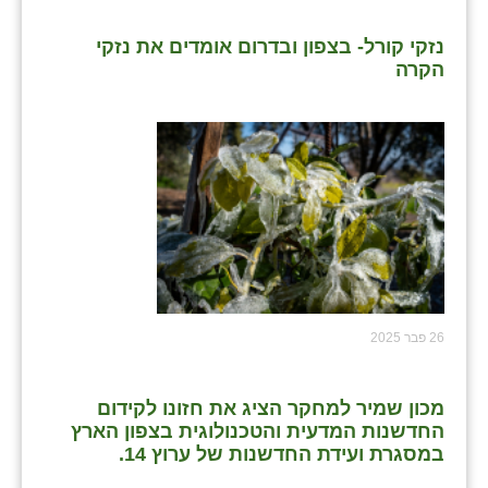
שבי ציון
נזקי קורל- בצפון ובדרום אומדים את נזקי
הקרה
שדה ורבורג
שדה צבי
שדמה
שכניה
תלמי יוסף
בוסתן הגליל
26 פבר 2025
מכון שמיר למחקר הציג את חזונו לקידום
החדשנות המדעית והטכנולוגית בצפון הארץ
במסגרת ועידת החדשנות של ערוץ 14.