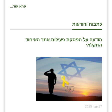
נווה אטי״ב
קרא עוד...
נהריה (אג״ש)
ניר צבי
כתבות והודעות
עין חצבה
הודעה על הפסקת פעילות אתר האיחוד
עין תמר
החקלאי
עמרים
קורנית
קלחים
רועי
רימונים
רמות השבים
27 פבר 2025
רמת הדר