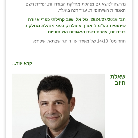
נדרשה לנושא גם מנהלת מחלקת הבוררויות, עוזרת רשם
זוהר
האגודות השיתופיות, עו"ד דנה ביאלר.
הדר עם
תב' 2624/27/2016, טל אל ישוב קהילתי כפרי אגודה
שיתופית בע"מ נ' אזרך איזולדה, בפני מנהלת מחלקת
חבצלת השרון
בוררויות, עוזרת רשם האגודות השיתופיות.
חוזר מס׳ 14/19 של משרד עו״ד חגי שבתאי, שפירא
חמרה
חרב לאת
קרא עוד...
יבול (מורג)
שאלת
יקנעם
חיוב
כליל
יד השמונה
כפר אביב
כפר ביאליק