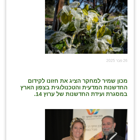
כפר הרי״ף
כפר מישר
כפר מע״ש
כפר מרדכי
כפר סבא (אגרא)
26 פבר 2025
כפר שמריהו
מגשימים
מכון שמיר למחקר הציג את חזונו לקידום
החדשנות המדעית והטכנולוגית בצפון הארץ
מישר
במסגרת ועידת החדשנות של ערוץ 14.
מכורה
מנחמיה
נאות הכיכר