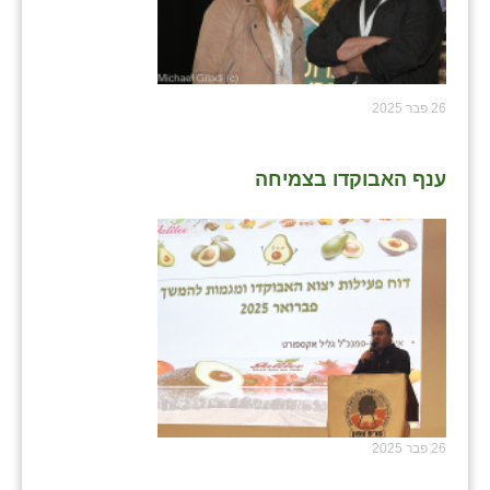
נווה אטי״ב
נהריה (אג״ש)
ניר צבי
26 פבר 2025
עין חצבה
עין תמר
ענף האבוקדו בצמיחה
עמרים
קורנית
קלחים
רועי
רימונים
רמות השבים
26 פבר 2025
רמת הדר