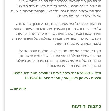
נוצלה כאן הזדמנות-פז להכריע ביחס לתוקף "כתבי שיפוי"
הנהוגים בעולם התכנון, כתנאי לקידום תכניות מתאר לשינויי
בני ציון
יעוד המשביחים כלכלית נכסי מקרקעין, לקראת תביעות פיצויים
של מי שייפגעו מאותה תכנית.
בצרה
פה-אחד פסקו כב' השופטים דנציגר, הנדל וברון, כי זהו נוהג
בקעות
בלתי-חוקי החורג מהחוק המסמיך את הועדות המקומיות הוא
חוק התכנון והבניה, בלתי-חוקתי בהיותו סותר את חוק-יסוד:
ֿגבעת שפירא
תקציב המדינה, ומפר את חובתן המוחלטת של הועדות לפצות
בעצמן נפגעים מתכניות חדשות.
גן הדרום
תוך כך, הורחב המושג "מס, היטל או תשלום חובה" גם על
החיוב העתידי הנכלל בכתבי השיפוי, עוד בטרם שילם יזם
גן השומרון
התכנית תשלום שיפוי כלשהו. מדובר ברעידת אדמה בעולם
התכנון, וימים יגידו מה יהיו השלכותיה.
גני עם
ע"א 5958/15 פרחי ביקל בע"מ נ׳ הועדה המקומית לתכנון
גני יהודה
ולבניה - ראשון לציון ואח׳, פס״ד מיום 15/12/2016
גנות
קרא עוד...
ורד יריחו
דקל
כתבות והודעות