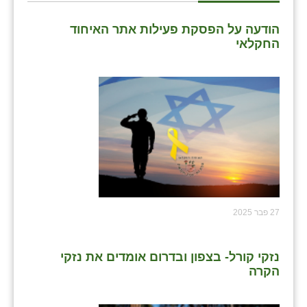
זוהר
הודעה על הפסקת פעילות אתר האיחוד
הדר עם
החקלאי
חבצלת השרון
חמרה
חרב לאת
יבול (מורג)
יקנעם
כליל
27 פבר 2025
יד השמונה
נזקי קורל- בצפון ובדרום אומדים את נזקי
כפר אביב
הקרה
כפר ביאליק