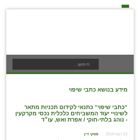
דף הבית
על האיחוד החקלאי
אידאה ומעש
כפרי האיחוד החקלאי
אודים
תנועת הנוער
בעלי תפקיד בתנועה
אילניה
לוח אירועים
חברי מזכירות האיחוד החקלאי
בית ינאי
לוח מודעות
חברי ועדת הביקורת
מידע בנושא כתבי שיפוי
צור קשר
בית יצחק
פרסום מודעה
ועידות האיחוד החקלאי
"כתבי שיפוי" כתנאי לקידום תכניות מתאר
ביתן אהרון
לשינויי יעוד המשביחים כלכלית נכסי מקרקעין
- נוהג בלתי-חוקי / אפרת ואש, עו״ד
בן נון
23 דצמ 2016
פסקי דין
בני נצרים