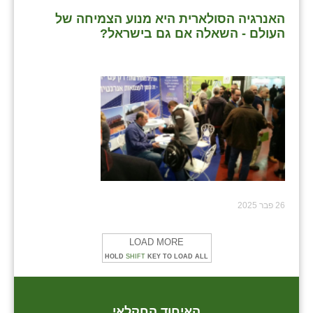
האנרגיה הסולארית היא מנוע הצמיחה של
שבי ציון
העולם - השאלה אם גם בישראל?
שדה ורבורג
שדה צבי
שדמה
שכניה
תלמי יוסף
בוסתן הגליל
26 פבר 2025
LOAD MORE
HOLD
SHIFT
KEY TO LOAD ALL
האיחוד החקלאי