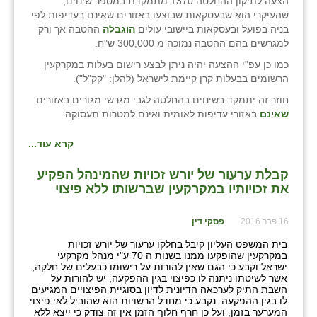
הצעה לתיקון ההחלטה 1370 מתמקדת במספר שינוים,
שהעיקרי הוא שבעסקאות שבוצעו באזורים שאינם בעדיפות לפי
בניה בפועל ובעסקאות ביישובי עולים
הוגבלה
ההטבה אך ורק
למגרשים בהם ההטבה נמוכה מ 300,000 ש"ח.
כמו כן עפ"י ההצעה יהיה ניתן לבצע רישום בעלות במקרקעין
הרשומים בבעלות קרן קיימת לישראל (להלן: "קק"ל").
חוזר זה יתמקד בשינוים בהחלטה לגבי מגרשי מגורים באזורים
שאינם
באזורי עדיפות לאומית ואינם למטרות תעסוקה
קרא עוד...
קבלת ערעור של יורש זכויות שהמינהל הפקיע
את זכויותיו במקרקעין שברשותו ללא פיצוי
16 פבר 2016
פסקי דין
בית המשפט העליון קיבל בחלקו ערעור של יורש זכויות
במקרקעין שהופקעו ממנו בשנות ה 70 ע"י מנהל מקרקעי
ישראל וקבע כי הגם שאין להורות על רישומו כבעלים של חלקה,
אשר לשיטתו ניתנה לו כפיצוי בגין ההפקעה, יש להורות על
השבת התיק לערכאה הדיונית לדיון בסוגיית הפיצויים המגיעים
לו בגין ההפקעה. נקבע כי מחדל הרשויות הוא שהוביל לאי פיצוי
המערער בזמן, ועל כן חרף חלוף הזמן אין זה צודק כי ייצא ללא