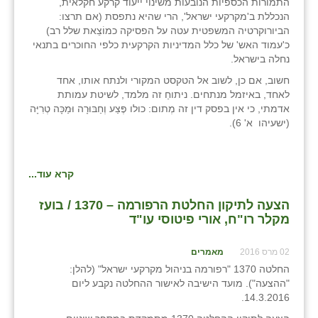
התמורות הכספיות הנובעות משינוי ייעוד קרקע חקלאית,
הנכללת ב'מקרקעי ישראל', הרי שהיא נתפסת (אם תרצו:
הביורוקרטיה המשפטית עטה על הפסיקה כמוֹצֵאת שלל רב)
כ'עמוד האש' של כלל המדיניות הקרקעית כלפי החוכרים בתנאי
נחלה בישראל.
חשוב, אם כן, לשוב אל הטקסט המקורי ולנתח אותו, אחד
לאחד, באיזמל מנתחים. ניתוחַ זה מלמד, לשיטת עמותת
אדמתי, כי אין בפסק דין זה מְתום: כולו פֶּצַע וְחַבּוּרָה וּמַכָּה טְרִיָּה
(ישעיהו א' 6).
קרא עוד...
הצעה לתיקון החלטת הרפורמה – 1370 / בועז
מקלר רו"ח, אורי פיטוסי עו"ד
02 מרס 2016
מאמרים
החלטה 1370 "רפורמה בניהול מקרקעי ישראל" (להלן:
"ההצעה"). מועד הישיבה לאישור ההחלטה נקבע ליום
14.3.2016.