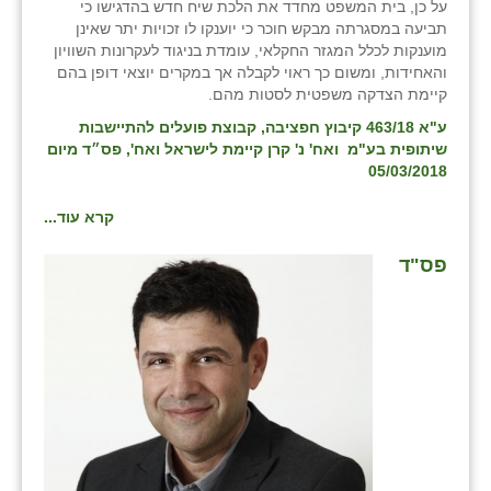
על כן, בית המשפט מחדד את הלכת שיח חדש בהדגישו כי
תביעה במסגרתה מבקש חוכר כי יוענקו לו זכויות יתר שאינן
שבי ציון
מוענקות לכלל המגזר החקלאי, עומדת בניגוד לעקרונות השוויון
והאחידות, ומשום כך ראוי לקבלה אך במקרים יוצאי דופן בהם
שדה ורבורג
קיימת הצדקה משפטית לסטות מהם.
שדה צבי
ע"א 463/18 קיבוץ חפציבה, קבוצת פועלים להתיישבות
שיתופית בע"מ ואח' נ' קרן קיימת לישראל ואח'
, פס״ד מיום
שדמה
05/03/2018
שכניה
קרא עוד...
תלמי יוסף
פס"ד
בוסתן הגליל