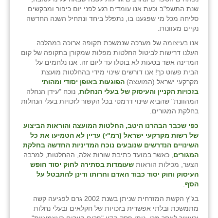
זוהר
שנת התשפ"ב וכעת אנו עומדים רגע לפני יום כיפור ומבקשים
סליחה מכל מי שפגענו בו, נתפלל ביחד ונתחיל השנה החדשה
הדר עם
נקיים מעוונות.
אנו בעיצומה של מערכה שנמשכת תקופה ארוכה במהלכה
חבצלת השרון
העלנו דרישות לביטול החלטות מפלות שמקורן בתקופה של קום
המדינה אשר בטעות לא בוטלו עד ליום זה. אנו נלחמים על
חמרה
הבית פשוט כך! אנו דורשים שינוי מידי בהחלטות מועצת
מקרקעי ישראל (המועצה)
הפוגעות באופן יסודי ומהותי
חרב לאת
בזכויות הקניין והעיסוק של בעלי הנחלות
, נוכח "עידן הנחלה
המהוונת" שהביא שינוי דרמטי בכל הקשור לזכויות בעלי הנחלות
יבול (מורג)
בחלקת המגורים.
יקנעם
כפי שכבר הבהרנו היטב, החלטות המועצה והוראות הביצוע
של רשות מקרקעי ישראל (רמ"י) עדיין לא הטמיעו את כל
כליל
השינויים הנדרשים שנובעים נוכח המדיניות החדשה בחלקת
המגורים
, כאשר במועד כתיבת שורות אלה, ההחלטות, למרבה
יד השמונה
הצער, מכילות הוראות
שעומדות בסתירה לחוק יסוד חופש
העיסוק וחוק יסוד כבוד האדם וחרותו ודינן להתבטל על
הסף
.
כפר אביב
בג"ץ הקשת המזרחית שניתן בשנת 2002 גרם לפגיעה קשה
כפר ביאליק
מתמשכת ובלתי אפשרית בזכויות של חקלאים ובעלי נחלות