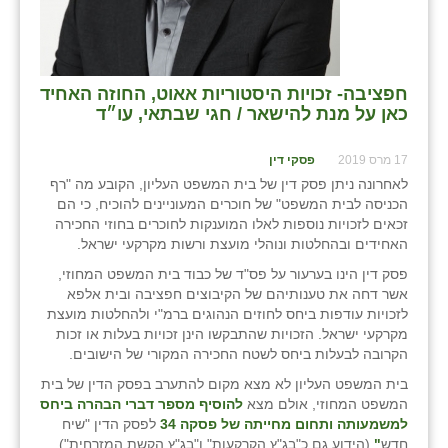
חפציבה- זכויות היסטוריות אאוט, החוזה האחיד
כאן על מנת להישאר / חגי שבתאי, עו״ד
17 מרס 2019
פסקי דין
לאחרונה ניתן פסק דין של בית המשפט העליון, הקובע מה "רף
הכניסה לבית המשפט" של חוכרים המעוניינים להוכיח, כי הם
זכאים לזכויות נוספות לאלו המוענקות לחוכרים בחוזי החכירה
האחידים ובהחלטות ונוהלי מועצת ורשות מקרקעי ישראל.
פסק דין הינו בערעור על פס"ד של כבוד בית המשפט המחוזי,
אשר דחה את טענותיהם של הקיבוצים חפציבה ובית אלפא
לזכויות עודפות ביחס לחוזים הנהוגים ברמ"י ולהחלטות מועצת
מקרקעי ישראל. הזכויות שהתבקשו הינן זכויות בעלות או זכות
הקרובה לבעלות ביחס לשטח החכירה המקורי של הישובים.
בית המשפט העליון לא מצא מקום להתערב בפסק הדין של בית
המשפט המחוזי, אולם מצא
להוסיף מספר דברי הבהרה ביחס
למשמעותה ותחום מחייתה של פסקה 34
לפסק הדין "שיח
חדש
"
(הידוע גם כ"בג"ץ הקרקעות" ו"בג"ץ הקשת המזרחית"),