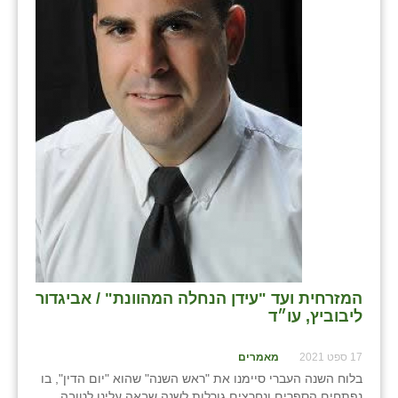
בני ציון
בצרה
בקעות
ֿגבעת שפירא
גן הדרום
גן השומרון
גני עם
גני יהודה
המזרחית ועד "עידן הנחלה המהוונת" / אביגדור
גנות
ליבוביץ, עו״ד
ורד יריחו
17 ספט 2021
מאמרים
דקל
בלוח השנה העברי סיימנו את "ראש השנה" שהוא "יום הדין", בו
נפתחים הספרים ונחרצים גורלות לשנה שבאה עלינו לטובה,