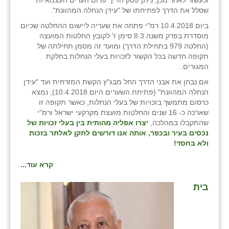
וכעשור לאחר מכן, ניתן פסק הדין "פרום הערים העצמאיות"
כפר הרי״ף
שסלל את הדרך לפתיחתו של "עידן הנחלה המהוונת".
כפר מישר
ביום 10.4.2018 רמ"י פתחה את שעריה ליישום ההחלטה שכיום
מוסדרת בפרק משנה 8.3 סימן ז' לקובץ החלטות המועצה
כפר מע״ש
(החלטה 979 בתחילת הדרך) ומועד זה מסמן תחילתה של
תקופה חדשה בכל הקשור לזכויות בעלי הנחלות בחלקת
כפר מרדכי
המגורים.
אם נבחן את אבני הדרך החל מבג"ץ הקשת המזרחית ועד "עידן
כפר סבא (אגרא)
הנחלה המהוונת" (פתיחת השערים היום 10.4.2018), נמצא
כרסום מתמשך בזכויות של בעלי הנחלות, כאשר תקופה זו
כפר שמריהו
שארכה כ- 16 שנים והחלטות מועצת מקרקעי ישראל ורמ"י
שהתקבלו במהלכה,
יצרו אפליה מהותית בין בעלי זכויות של
מגשימים
נכסים בעיר ובכפר, אותה אנו דורשים לתקן לאלתר בזכות
ולא בחסד!
מישר
קרא עוד...
מכורה
בית
מנחמיה
נאות הכיכר