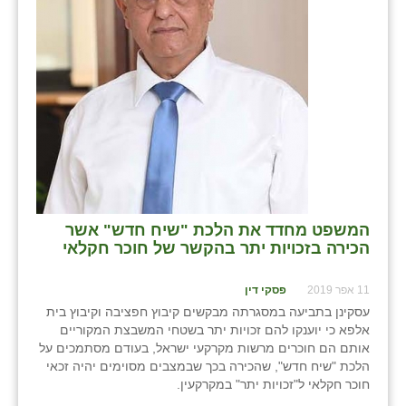
נווה אטי״ב
נהריה (אג״ש)
ניר צבי
עין חצבה
עין תמר
עמרים
קורנית
המשפט מחדד את הלכת "שיח חדש" אשר
הכירה בזכויות יתר בהקשר של חוכר חקלאי
קלחים
11 אפר 2019
פסקי דין
רועי
עסקינן בתביעה במסגרתה מבקשים קיבוץ חפציבה וקיבוץ בית
רימונים
אלפא כי יוענקו להם זכויות יתר בשטחי המשבצת המקוריים
אותם הם חוכרים מרשות מקרקעי ישראל, בעודם מסתמכים על
רמות השבים
הלכת "שיח חדש", שהכירה בכך שבמצבים מסוימים יהיה זכאי
חוכר חקלאי ל"זכויות יתר" במקרקעין.
רמת הדר