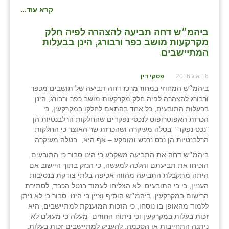
קרא עוד...
ביהמ״ש דחה תביעה להצהרה לפיה חלק
מקרקעות מושב כפר ורבורג, הינן בבעלות
המתיישבים
18 אוג 2016
פסקי דין
ביהמ״ש המחוזי במחוז מרכז דחה תביעה של תושבים מכפר
ורבורג להצהרה לפיה חלק מקרקעות מושב כפר ורבורג, הינן
בבעלות התובעים, כל אחד בהתאם לחלקו במקרקעין, כי
הכרזת האפוטרופוס לנכסי נפקדים שהחלקות הרלבנטיות הן
"נכס נפקד" בטלה מעיקרה ושהכרזת שר האוצר כי החלקות
הרלבנטיות הן נכס נרכש ומופקע – אף היא, בטלה מעיקרה.
ביהמ״ש דחה את התביעה משקבע כי הינו סבור כי התובעים
הוכיחו את תביעתם והלכה למעשה, כי הנזק בתוך היישוב אם
היתה מתקבלת התביעה מהווה אכיפה בלתי צודקת בנסיבות
העניין, כי כי התובעים לא הצליחו לעמוד בנטל הכבד, לסתירת
הרישום במקרקעין. ביהמ״ש הוסיף וציין כי הינו סבור כי לא ניתן
ללמוד מהאופן בו נוסחו, כי הזכות המוענקת למתיישבים, היא
זכות בעלות במקרקעין וכי ניתוח החוזים מעלה כי מעולם לא
ניתנה התחייבות או הסכמה, להעניק למתיישבים זכות בעלות.