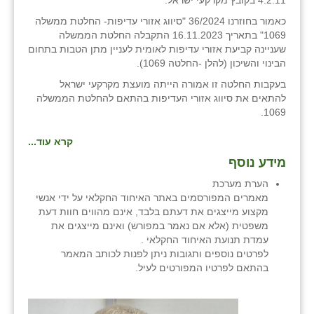
4.2.11 בקובץ מקרקעי ישראל.
כאמור בחוזרנו 36/2024 "סיווג אזורי עדיפות- החלטת ממשלה
שבי ציון
1069" בתאריך 16.11.2023 התקבלה החלטת הממשלה
שעניינה קביעת אזורי עדיפות לאומית לעניין מתן הטבות בתחום
שדה ורבורג
הבינוי והשיכון (להלן -החלטה 1069).
שדה צבי
בעקבות החלטה זו אמורה הייתה מועצת מקרקעי ישראל
להתאים את סיווג אזורי העדיפות בהתאם להחלטת הממשלה
שדמה
1069.
שכניה
קרא עוד...
מידע נוסף
תלמי יוסף
הערת מערכת
בוסתן הגליל
מאמרים המפורסמים באתר האיחוד החקלאי על ידי אנשי
מקצוע מייצגים את דעתם בלבד, אינם מהווים חוות דעת
משפטית (אלא אם נאמר במפורש) ואינם מייצגים את
עמדת תנועת האיחוד החקלאי .
לפרטים נוספים ותגובות ניתן לפנות לכותב המאמר
בהתאם לפרטיו המפורטים לעיל.