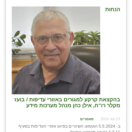
נווה אטי״ב
הנחות
נהריה (אג״ש)
ניר צבי
עין חצבה
עין תמר
עמרים
קורנית
קלחים
רועי
בהקצאת קרקע למגורים באזורי עדיפות / בועז
מקלר רו"ח, אילן כהן מנהל מערכות מידע
רימונים
רמות השבים
23 מאי 2024
מאמרים
ב- 5.5.2024 הוטמעו השינויים בסיווג אזורי העדיפות בסעיף
רמת הדר