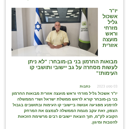
יו"ר
אשכול
גליל
מזרחי
וראש
מועצה
אזורית
מבואות החרמון בני בן-מובחר: "לא ניתן
לעשות מסחרה על גב יישובי ותושבי קו
העימות!"
03 ספט 2023
כתבות
יו"ר אשכול גליל מזרחי וראש מועצה אזורית מבואות החרמון
בני בן-מובחר
קורא לראש ממשלת ישראל ושרי הממשלה
להימנע מפגיעה אנושה ביישובי קו העימות ובתושבים בגבול
הצפון, זאת עקב מגמת הממשלה לצמצם את המרחק
הקובע לק"מ, תוך הוצאת יישובים רבים מרשימת הזכאות
להטבות ומיגון.