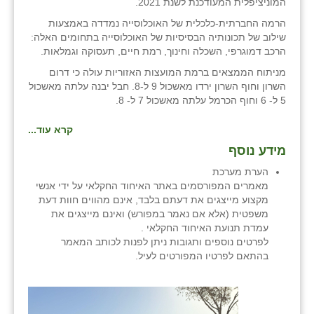
המוניציפלית המעודכנת לשנת 2021.
זוהר
הרמה החברתית-כלכלית של האוכלוסייה נמדדה באמצעות
שילוב של תכונותיה הבסיסיות של האוכלוסייה בתחומים האלה:
הדר עם
הרכב דמוגרפי, השכלה וחינוך, רמת חיים, תעסוקה וגמלאות.
חבצלת השרון
מניתוח הממצאים ברמת המועצות האזוריות עולה כי דרום
השרון וחוף השרון ירדו מאשכול 9 ל-8. חבל יבנה עלתה מאשכול
חמרה
5 ל- 6 וחוף הכרמל עלתה מאשכול 7 ל- 8.
חרב לאת
קרא עוד...
מידע נוסף
יבול (מורג)
הערת מערכת
יקנעם
מאמרים המפורסמים באתר האיחוד החקלאי על ידי אנשי
מקצוע מייצגים את דעתם בלבד, אינם מהווים חוות דעת
כליל
משפטית (אלא אם נאמר במפורש) ואינם מייצגים את
עמדת תנועת האיחוד החקלאי .
יד השמונה
לפרטים נוספים ותגובות ניתן לפנות לכותב המאמר
בהתאם לפרטיו המפורטים לעיל.
כפר אביב
כפר ביאליק