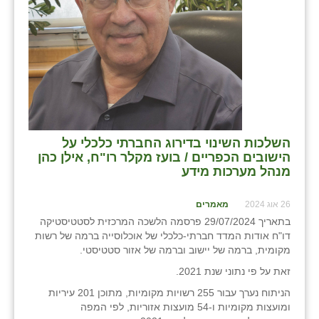
בני ציון
בצרה
בקעות
ֿגבעת שפירא
גן הדרום
השלכות השינוי בדירוג החברתי כלכלי על
הישובים הכפריים / בועז מקלר רו"ח, אילן כהן
גן השומרון
מנהל מערכות מידע
גני עם
26 אוג 2024
מאמרים
גני יהודה
בתאריך 29/07/2024 פרסמה הלשכה המרכזית לסטטיסטיקה
דו"ח אודות המדד חברתי-כלכלי של אוכלוסייה ברמה של רשות
גנות
מקומית, ברמה של יישוב וברמה של אזור סטטיסטי.
זאת על פי נתוני שנת 2021.
ורד יריחו
הניתוח נערך עבור 255 רשויות מקומיות, מתוכן 201 עיריות
דקל
ומועצות מקומיות ו-54 מועצות אזוריות, לפי המפה