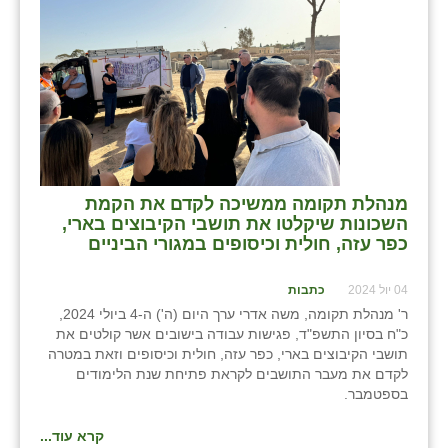
כפר הרי״ף
כפר מישר
כפר מע״ש
כפר מרדכי
כפר סבא (אגרא)
מנהלת תקומה ממשיכה לקדם את הקמת
כפר שמריהו
השכונות שיקלטו את תושבי הקיבוצים בארי,
כפר עזה, חולית וכיסופים במגורי הביניים
מגשימים
מישר
04 יול 2024
כתבות
ר' מנהלת תקומה, משה אדרי ערך היום (ה') ה-4 ביולי 2024,
מכורה
כ"ח בסיון התשפ"ד, פגישות עבודה בישובים אשר קולטים את
תושבי הקיבוצים בארי, כפר עזה, חולית וכיסופים וזאת במטרה
מנחמיה
לקדם את מעבר התושבים לקראת פתיחת שנת הלימודים
בספטמבר.
נאות הכיכר
קרא עוד...