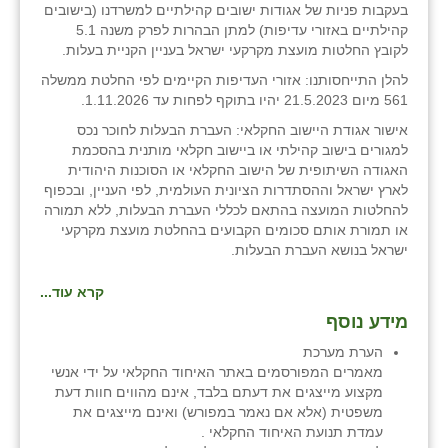
בעקבות פניות של אגודות ישובים קהילתיים למשרדנו (בישובים
קהילתיים באזורי עדיפות) למתן הבהרות לפרק משנה 5.1
לקובץ החלטות מועצת מקרקעי ישראל בעניין הקניית בעלות.
להלן התייחסותנו: אזורי העדיפות הקיימים לפי החלטת ממשלה
561 מיום 21.5.2023 יהיו בתוקף לפחות עד 1.11.2026.
אישור אגודת היישוב החקלאי: העברת הבעלות לחוכר נכס
למגורים בישוב קהילתי או ביישוב חקלאי מותנית בהסכמת
האגודה השיתופית של הישוב החקלאי או הסוכנות היהודית
לארץ ישראל וההסתדרות הציונית העולמית, לפי העניין, ובכפוף
להחלטות המועצה בהתאם לכללי העברת הבעלות, ללא תמורה
או תמורת אותם סכומים הקבועים בהחלטת מועצת מקרקעי
ישראל בנושא העברת הבעלות.
קרא עוד...
מידע נוסף
הערת מערכת
מאמרים המפורסמים באתר האיחוד החקלאי על ידי אנשי
מקצוע מייצגים את דעתם בלבד, אינם מהווים חוות דעת
משפטית (אלא אם נאמר במפורש) ואינם מייצגים את
עמדת תנועת האיחוד החקלאי .