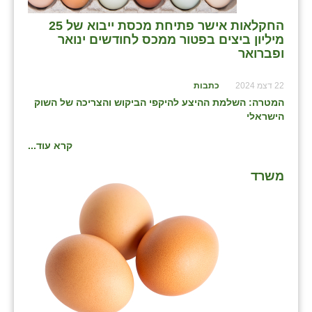
זוהר
החקלאות אישר פתיחת מכסת ייבוא של 25
מיליון ביצים בפטור ממכס לחודשים ינואר
הדר עם
ופברואר
חבצלת השרון
22 דצמ 2024
כתבות
חמרה
המטרה: השלמת ההיצע להיקפי הביקוש והצריכה של השוק
הישראלי
חרב לאת
קרא עוד...
יבול (מורג)
משרד
יקנעם
כליל
יד השמונה
כפר אביב
כפר ביאליק