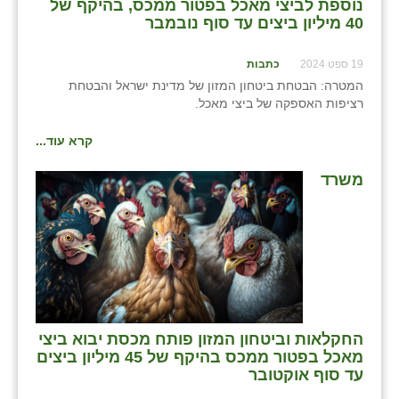
נווה אטי״ב
נוספת לביצי מאכל בפטור ממכס, בהיקף של
40 מיליון ביצים עד סוף נובמבר
נהריה (אג״ש)
19 ספט 2024
כתבות
ניר צבי
המטרה: הבטחת ביטחון המזון של מדינת ישראל והבטחת
רציפות האספקה של ביצי מאכל.
עין חצבה
קרא עוד...
עין תמר
משרד
עמרים
קורנית
קלחים
רועי
רימונים
החקלאות וביטחון המזון פותח מכסת יבוא ביצי
מאכל בפטור ממכס בהיקף של 45 מיליון ביצים
רמות השבים
עד סוף אוקטובר
רמת הדר