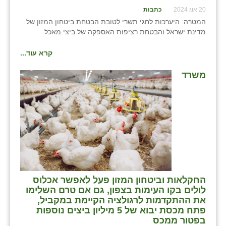
20 אוג 2024
כתבות
שבי ציון
המטרה: היערכות לחגי תשרי לטובת הבטחת ביטחון המזון של
מדינת ישראל והבטחת רציפות האספקה של ביצי מאכל
שדה ורבורג
קרא עוד...
שדה צבי
משרד
שדמה
שכניה
תלמי יוסף
בוסתן הגליל
החקלאות וביטחון המזון פעל לאפשר אכלוס
לולים בקו העימות בצפון, גם אם טרם השלימו
את ההתקדמות לרגולציה הקיימת במקביל,
פתח מכסת יבוא של 5 מיליון ביצים נוספות
בפטור ממכס