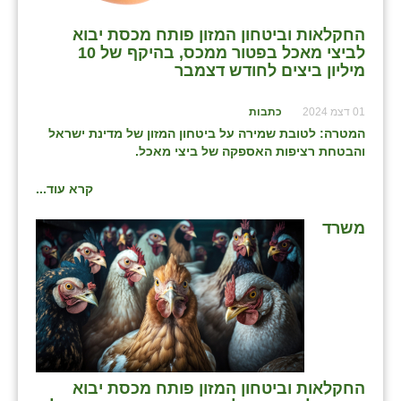
כפר הרי״ף
החקלאות וביטחון המזון פותח מכסת יבוא
כפר מישר
לביצי מאכל בפטור ממכס, בהיקף של 10
מיליון ביצים לחודש דצמבר
כפר מע״ש
01 דצמ 2024
כתבות
כפר מרדכי
המטרה: לטובת שמירה על ביטחון המזון של מדינת ישראל
והבטחת רציפות האספקה של ביצי מאכל.
כפר סבא (אגרא)
כפר שמריהו
קרא עוד...
מגשימים
משרד
מישר
מכורה
מנחמיה
נאות הכיכר
החקלאות וביטחון המזון פותח מכסת יבוא