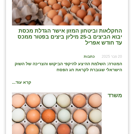
בני ציון
בצרה
החקלאות וביטחון המזון אישר הגדלת מכסת
בקעות
יבוא הביצים ב-25 מיליון ביצים בפטור ממכס
עד חודש אפריל
ֿגבעת שפירא
גן הדרום
20 פבר 2025
כתבות
המטרה: השלמת ההיצע להיקפי הביקוש והצריכה של השוק
גן השומרון
הישראלי שגוברת לקראת חג הפסח
גני עם
קרא עוד...
גני יהודה
משרד
גנות
ורד יריחו
דקל