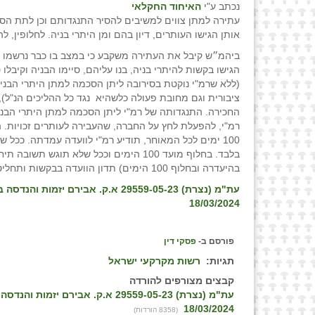
נכתב ע"י
האיחוד החקלאי
עתירה למתן צווים למשיבים להסיר התנגדותם וכן לתת ה
אותן הגישו העותרים, דיון בהם ומן היתרי בניה. לחלופין,
ביהמ״ש קיבל את העתירה משקבע כי במצב בו כבר נרשמו ז
(ללא שרמ"י נוקטת בסירובה ליתן הסכמה למתן היתרי הבני
ציבורית וגם מחובת פעולה כלשהיא נגד כל ההליכים הנ"ל
החכירה. התנגדותה של רמ"י ליתן הסכמה למתן היתרי הבניה 
רמ"י, להפעלת לחץ על החברה, שהעבירה לעותרים זכויות. ה
100 ימים לכל המאוחר, תודיע רמ"י לוועדה עמדתה. ככל 
בלבד. בחלוף מועד 100 הימים וככל שלא ת
בהיעדרה ובחלוף 100 הימים) תדון הוועדה בבקשות ותחליט בהן עניינית.
עת"מ (נצרת) 29559-05-23 א.ק. אביר
18/03/2024
פורסם ב-
פסקי דין
תגיות:
רשות מקרקעי ישראל
קבצים מצורפים להורדה
עת"מ (נצרת) 29559-05-23 א.ק. אבי
18/03/2024
(8358 הורדות)