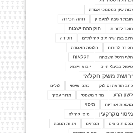
כויות היסטוריות
כות עיון במסמכי אגודה
חוזה חכירה
ובת השבה למעסיק
חוק ההתיישבות
וכר לדורות
יוב בגין שירותים קהילתיים
חכירה
כירה לדורות
חלופת האגודה
חקלאות
לף היטל השבחה
יפול בבעלי חיים
ייבוא וייצוא
רושת משק חקלאי
תב הודאה וסילוק
כתבי שיפוי
לולים
שון הרע
מדור משפטי
מדור עסקי
ועצות אזוריות
מיסוי
יסוי מקרקעין
מיסי קהילה
כסות ביצים
מכרזים
מניות תנובה