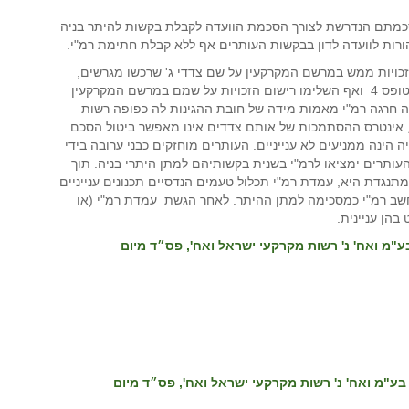
סכמתם הנדרשת לצורך הסכמת הוועדה לקבלת בקשות להיתר בניה
 להורות לוועדה לדון בבקשות העותרים אף ללא קבלת חתימת רמ"י.
כויות ממש במרשם המקרקעין על שם צדדי ג' שרכשו מגרשים,
הגישו בקשות להיתרי בניה, בנו עליהם, סיימו הבניה וקיבלו טופס 4 ואף השלימו רישום הזכויות על שמם במרשם המקרקעין
ה חרגה רמ"י מאמות מידה של חובת ההגינות לה כפופה רשות
), אינטרס ההסתמכות של אותם צדדים אינו מאפשר ביטול הסכם
הינה ממניעים לא ענייניים. העותרים מוחזקים כבני ערובה בידי
עותרים ימציאו לרמ"י בשנית בקשותיהם למתן היתרי בניה. תוך
שמתנגדת היא, עמדת רמ"י תכלול טעמים הנדסיים תכנונים ענייניים
וגש תשובה תיחשב רמ"י כמסכימה למתן ההיתר. לאחר הגשת עמדת רמ"י (או
ם יזמות והנדסה בע"מ ואח' נ' רשות מקרקעי ישראל ואח', פס״ד מיום
רם יזמות והנדסה בע"מ ואח' נ' רשות מקרקעי ישראל ואח', פס״ד מיום