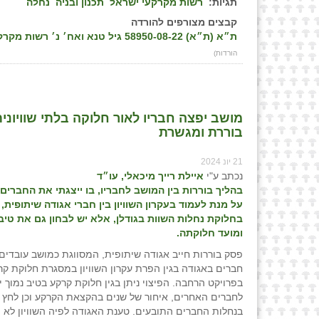
תגיות:
רשות מקרקעי ישראל
תכנון ובניה
נחלה
קבצים מצורפים להורדה
ת״א (ת״א) 58950-08-22 גיל טנא ואח׳ נ׳ רשות מקרקעי ישראל - מחוז מרכז ואח׳. פס״ד מיום 26/05/2024
הורדות)
מושב יפצה חבריו לאור חלוקה בלתי שוויונית ש
בוררת ומגשרת
21 יונ 2024
נכתב ע"י
איילת רייך מיכאלי, עו״ד
בהליך בוררות בין המושב לחבריו, בו ייצגתי את החברים,
על מנת לעמוד בעקרון השוויון בין חברי אגודה שיתופית, א
בחלוקת נחלות השוות בגודלן, אלא יש לבחון גם את טי
ומועד חלוקתה.
פסק בוררות חייב אגודה שיתופית, המסווגת כמושב עובדים
חברים באגודה בגין הפרת עקרון השוויון במסגרת חלוקת קר
בפרויקט הרחבה. הפיצוי ניתן בגין חלוקת קרקע בטיב נמוך 
לחברים האחרים, איחור של שנים בהקצאת הקרקע וכן לחץ 
בנחלות החברים התובעים. טענת האגודה לפיה השוויון לא ה