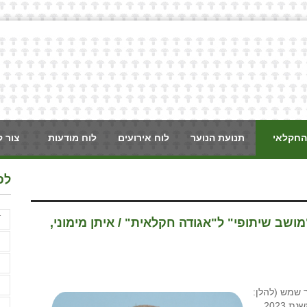
החקלאי
תנועת הנוער
לוח אירועים
לוח מודעות
צור 
לפ
ֿ
מושב שיתופי" ל"אגודה חקלאית" / איתן מימוני,
א
א
א
 שמש (להלן:
"). בהחלטת עוזרת רשמת האגודות השיתופיות משנת 2023,