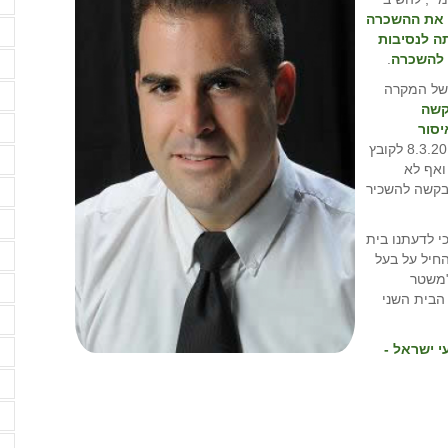
מ
 את ההשכרה
מ
ה לנסיבות
 להשכרה
.
מ
 של המקרה
מ
קשה
נ
יסור
. רמ"י כלל לא התייחסה לאפשרות המוקנית בסעיף 8.3.20 לקובץ
ס
ואף לא
בקשה להשכיר
ס
ס
י לדעתנו בית
ע
חיל על בעל
"משטר
ע
 הבית השני
ע
מקרקעי ישראל -
פ
פ
פ