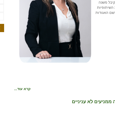
ת
קיבל משנה
השיתופיות
ת
רשם האגודות
ת
א
קרא עוד...
ממניעים לא עניניים