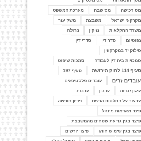
סך התאגדות
מס מעסיקים
ס רכישה
מס שבח
מערכת המשפט
קרקעי ישראל
משבצת
משק עזר
נחלה
שרד החקלאות
נזיקין
פוטיזם
סדר דין
סדרי דין
ילוק יד במקרקעין
מכויות בית דין לעבודה
סמכות שיפוט
עיף 114 לחוק הירושה
סעיף 197
ובדים זרים
עובדים פלסטינאים
יגון זכויות
ערבון
ערבות
רעור על החלטות הרשם
פדיון חופשה
ינוי מאדמות מינהל
יצוי בגין גריעת שטחים מהמשבצת
יצוי בגין שימוש חורג
פיצוי יורשים