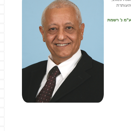
א
שהעותרת
א
ב
שיתופי בע"מ נ' רשמת
ב
ב
ב
ד
ד
ד
ה
ה
ה
ה
ה
ה