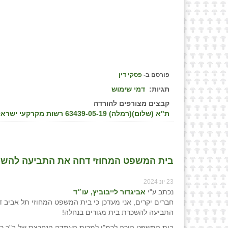
פורסם ב-
פסקי דין
תגיות:
דמי שימוש
קבצים מצורפים להורדה
ת"א (שלום)(רמלה) 63439-05-19 רשות מקרקעי ישראל מחוז מרכז נ' בוקרה ואח' , פס״ד מיום 29/01/24
בית המשפט המחוזי דחה את התביעה להשכרת 
23 יונ 2024
נכתב ע"י
אביגדור לייבוביץ, עו״ד
חברים יקרים, אני מעדכן כי בית המשפט המחוזי תל אביב 
התביעה להשכרת בית מגורים בנחלה!
בית המשפט הורה לרמ"י למרות העמדה הנחרצת של ב"כ רמ