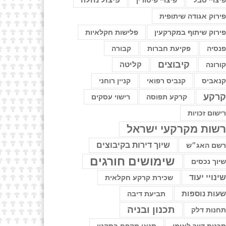
יצויי סבל
פיצויי פיטורין
פיצול נחלה
ירוק אגודה שיתופית
ירוק שיתוף במקרקעין
פלישות חקלאיות
נסיה
פקיעת חברות
קבורה
קיבוצים
קליטה
ורונה
נאביס
קנביס רפואי
קניין רוחני
רקע
קרקע תפוסה
רישוי עסקים
ישום זכויות
שות מקרקעי ישראל
שיוך דירות בקיבוצים
שם האג״ש
שימושים חורגים
יוך נכסים
ינויי יעוד
שכירת קרקע חקלאית
עות נוספות
תביעת דיבה
תכנון ובניה
חנות דלק