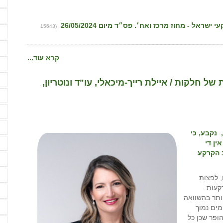
פ
פ
(15643
פ
פ
קרא עוד...
ק
ק
ל חלקות / איילת רייך-מיכאלי, עו"ד ונוטריון,
ק
ר
ר
 נקבע, כי
ין די
ר
ב הקרקע
ש
ש
, לפצות
קעות
ש
יותר בהשוואה
ת
מים נמוך
ופר שכן כל