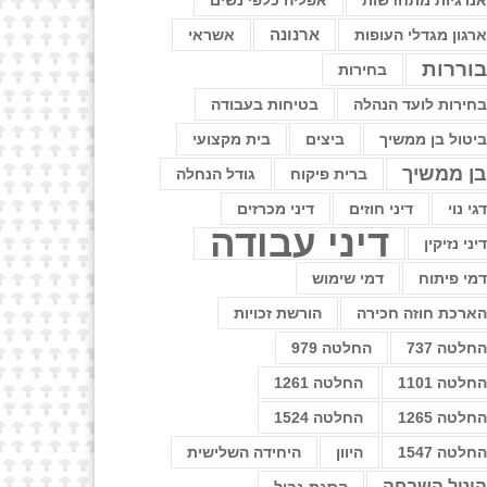
נרגיות מתחדשות
אפליה כלפי נשים
רגון מגדלי העופות
ארנונה
אשראי
וררות
בחירות
חירות לועד הנהלה
בטיחות בעבודה
יטול בן ממשיך
ביצים
בית מקצועי
ן ממשיך
ברית פיקוח
גודל הנחלה
גי נוי
דיני חוזים
דיני מכרזים
דיני עבודה
יני נזיקין
מי פיתוח
דמי שימוש
ארכת חוזה חכירה
הורשת זכויות
חלטה 737
החלטה 979
חלטה 1101
החלטה 1261
חלטה 1265
החלטה 1524
חלטה 1547
היוון
היחידה השלישית
יטל השבחה