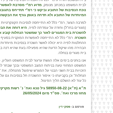
לבית המשפט במכתב מנומק,
מדוע רמ"י מסרבת לאפשר
נוכח הנסיבות של התובע וביקש כי רמ"י תתייחס בתגובת
המיוחדות של התובע ולא תדחה באופן גורף את הבקשה
למרבה הצער, רמ"י כלל לא התייחסה לנסיבות הקונקרטיות
(מגורים בחו"ל) וחזרה על עמדתה לפיה,
היא דוחה את הב
להשכרת בית המגורים לאור כך שמשטר הנחלות קובע א
השכרה
ההחלטות לפיה היא יכולה לאשר השכרה בנסיבות מיוחדות 
הבהירה מהו שיקול הדעת שהיא מפעילה בעת שהיא דנה ב
בית מגורים בנחלה.
אנו בוחנים בימים אלה הגשת ערעור לבית המשפט העליון, כ
המשפט המחוזי טעה בניתוח המצב המשפטי ובכך שבחר לה
הזכויות בבית השני הבנוי על המגרש שיפוצל מהנחלה, את 
הנחלות" וכן בקביעתו כי איסור ההשכרה חל בנסיבות גם על
כל עוד לא הושלם הליך הפיצול.
ת״א (ת״א) 58950-08-22 גיל טנא ואח׳ נ׳ רשות 
מחוז מרכז ואח׳. פס״ד מיום 26/05/2024
פורסם ב-
פסקי דין