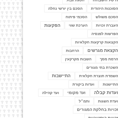
הסגת גבול
סוכנות היהודית
הסכם בין יורשי נחלה
סכם משולש
הסכמי פיתוח
הפקעות
עברת זכויות
הערכת שווי
פרשות לפנסיה
קצאות קרקעות חקלאיות
קצאת מגרשים
הרחבות
רמת מסך
השבות מקרקעין
שכרת בתי מגורים
התיישבות
שמדת תוצרת חקלאית
תיישנות
ועדות ביקורת
עדות קבלה
ועד מקומי
ועד קהילה
עדת השגות
ותמ״ל
כויות בחלקת המגורים