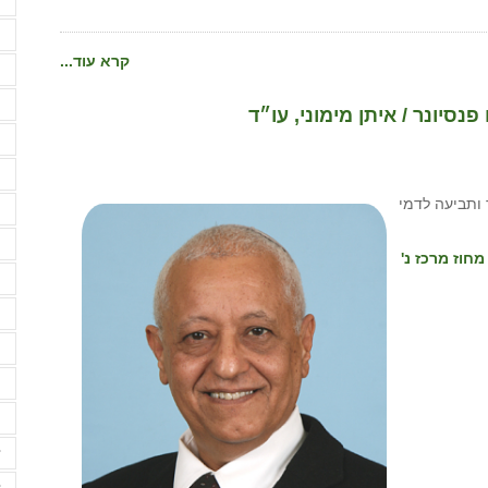
ה
קרא עוד...
ה
ה
נסיונר / איתן מימוני, עו״ד
ה
ה
 ותביעה לדמי
ה
ה
עי ישראל מחוז מרכז נ'
ה
ה
ה
ו
ו
ז