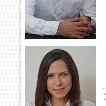
יה
ת
ם