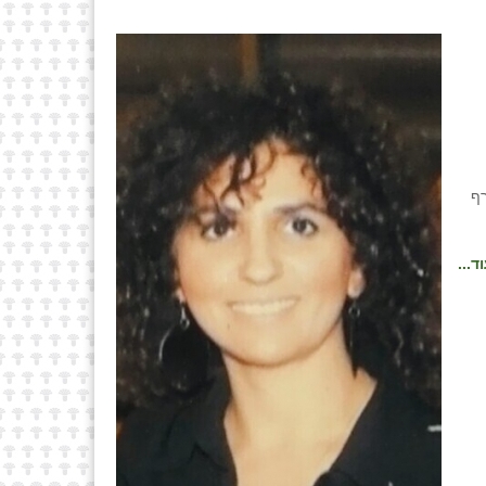
רף
ד...