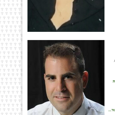
.
ת
ד...