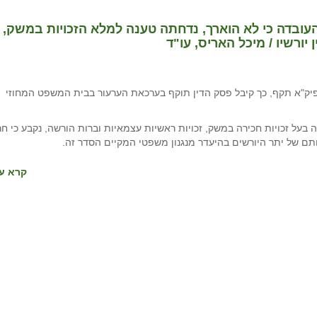
עובדה כי לא הוארך, נדחתה טענה למלא הזכויות במשק,
ורשיו / מיכל האריס, עו"ד
ירה היסטורי אשר נחתם בראשית שנות ה-50 עם פיק"א תקף, כך קיבל פסק הדין תוקף בערכאת הערעור בבית המשפט המחוזי
על זכויות חכירה במשק, זכויות ראשיות עצמאיות וברות הורשה, נקבע כי ח
תם של יתר היורשים בהיעדר מנגנון משפטי המקיים הסדר זה.
קרא עו