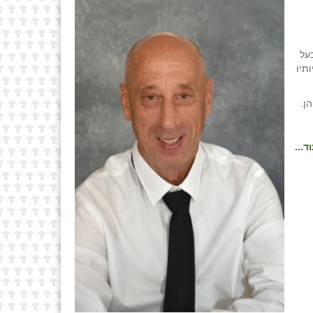
על
תיו
ן.
ד...