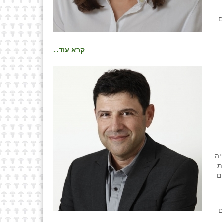
ם
קרא עוד...
יה
ת
ם
ם