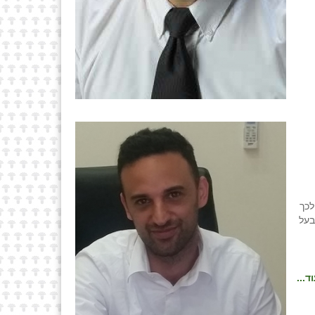
 לכך
בעל
ד...