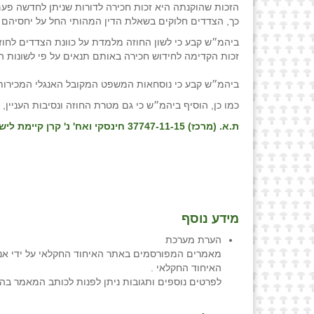
הזכות שהוקנתה היא זכות חכירה לדורות שניתן לחדשה פעם
כך, הצדדים חלוקים בשאלת הדין המהותי החל על יחסיהם ה
ביהמ״ש קבע כי לשון החוזה מלמדת על כוונת הצדדים לחוזה
זכות הקדימה לחידוש חכירה באותם תנאים על פי לשונות 
ביהמ״ש קבע כי נוסחאות המשפט המקובל האנגלי המכירות
כמו כן, הוסיף ביהמ״ש כי גם מטרת החוזה ונסיבות העניין,
ת.א. (מרכז) 37747-11-15 חינסקי ואח' נ' קרן קיימת לישראל בעמ(אחר/נוסף) ואח', פס״ד מיום 29/12/2024
מידע נוסף
הערת מערכת
מאמרים המפורסמים באתר האיחוד החקלאי על ידי אנש
האיחוד החקלאי .
לפרטים נוספים ותגובות ניתן לפנות לכותב המאמר בה