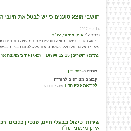
תושבי מוצא טוענים כי יש לבטל את חיובי הא
14 אפר 2017
נכתב ע"י
איתן מימוני, עו״ד
בני זוג הגרים בישוב מוצא תובעים את המועצה האזורית מ
פיצויי הפקעה על חלק משטחם שהופקע לטובת בניית כביש.
עת"מ (ירושלים) 16396-12-15 – זכאי ואח' נ' מועצה אזורית מטה יהודה, פס״ד מיום 15/12/16
פורסם ב-
פסקי דין
קבצים מצורפים להורדה
לקריאת פסק הדין
(4039 הורדות)
שירותי טיפול בבעלי חיים, פנסיון כלבים, רכ
איתן מימוני, עו״ד