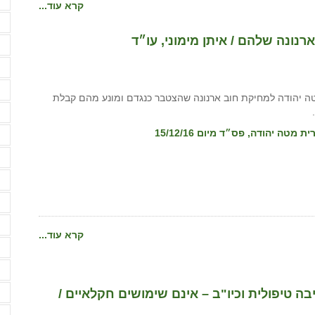
פ
קרא עוד...
פ
רנונה שלהם / איתן מימוני, עו״ד
פ
פ
ק
טה יהודה למחיקת חוב ארנונה שהצטבר כנגדם ומונע מהם קבלת
ק
ק
ר
ר
ר
ש
קרא עוד...
ש
ש
יבה טיפולית וכיו"ב – אינם שימושים חקלאיים /
ת