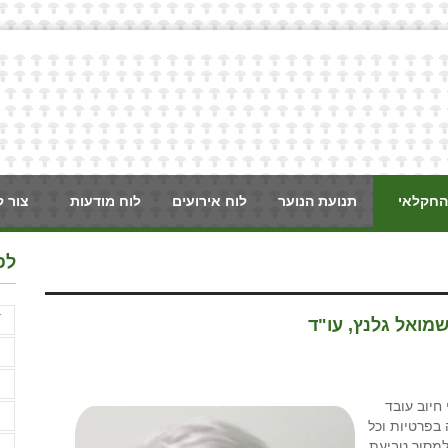
החקלאי
תנועת הנוער
לוח אירועים
לוח מודעות
צור 
לפ
ֿ
מואל גלנץ, עו"ד
א
א
ן הארצי לעבודה(1) נקבע כי חיוב עובד
א
בפרטיות וכל
 למסור טביעת