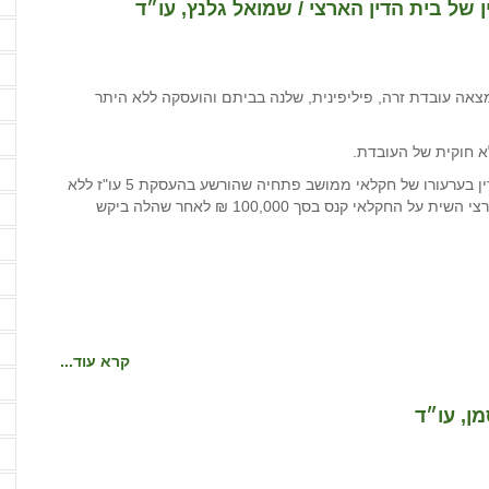
ז
 של בית הדין הארצי / שמואל גלנץ, עו״ד
ז
ח
צאה עובדת זרה, פיליפינית, שלנה בביתם והועסקה ללא היתר
ח
ח
א חוקית של העובדת.
ח
דן בית הדין בערעורו של חקלאי ממושב פתחיה שהורשע בהעסקת 5 עו"ז ללא
היתר בחלקת חצילים במושב שכן, שדה עוזיה. בית הדין הארצי השית על החקלאי קנס בסך 100,000 ₪ לאחר שהלה ביקש
ח
ט
י
כ
ל
קרא עוד...
מ
ן, עו״ד
מ
מ