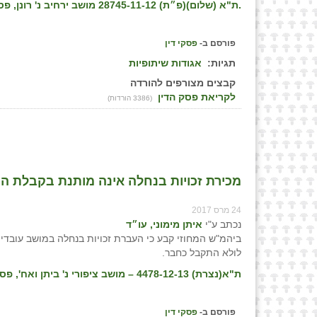
.ת"א (שלום)(פ״ת) 28745-11-12 מושב ירחיב נ' רונן, פס״ד מיום 29/12/16
פורסם ב-
פסקי דין
תגיות:
אגודות שיתופיות
קבצים מצורפים להורדה
לקריאת פסק הדין
(3386 הורדות)
מכירת זכויות בנחלה אינה מותנת בקבלת הקו
24 מרס 2017
נכתב ע"י
איתן מימוני, עו״ד
ביהמ"ש המחוזי קבע כי העברת זכויות בנחלה במושב עובדי
לולא התקבל כחבר.
ת"א(נצרת) 4478-12-13 – מושב ציפורי נ' ביתן ואח', פס״ד מיום 13/03/2017
פורסם ב-
פסקי דין