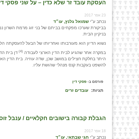
העסקת עובד זר שלא כדין – על שני פסקי דין
23 אפר 2017
נכתב ע"י
שמואל גלנץ, עו״ד
בביקורת שערכו מפקחים בביתם של בני זוג מרמת השרון נמ
בניקיון הבית.
נשוא הדיון הוא מעורבותו ואחריותו של הבעל להעסקתה הל
(4)
במקרה אחר שהגיע לבית הדין הארצי לעבודה
להשפט בעקבות קנס מנהלי שהושת עליו.
פורסם ב-
פסקי דין
תגיות:
עובדים זרים
הגבלת קבורה בישובים חקלאיים / ענבל זוסמ
18 אפר 2017
נכתב ע"י
חגי שבתאי, עו״ד