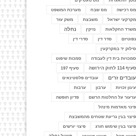
סך התאגדות
מס מעסיקים
ס רכישה
מס שבח
מערכת המשפט
קרקעי ישראל
משבצת
משק עזר
נחלה
שרד החקלאות
נזיקין
פוטיזם
סדר דין
סדרי דין
ילוק יד במקרקעין
מכויות בית דין לעבודה
סמכות שיפוט
עיף 114 לחוק הירושה
סעיף 197
ובדים זרים
עובדים פלסטינאים
יגון זכויות
ערבון
ערבות
רעור על החלטות הרשם
פדיון חופשה
ינוי מאדמות מינהל
יצוי בגין גריעת שטחים מהמשבצת
יצוי בגין שימוש חורג
פיצוי יורשים