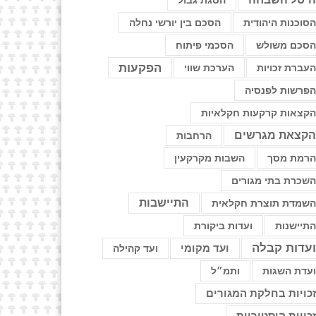
הסגת גבול
סוכנות היהודית
הסכם בין יורשי נחלה
סכם משולש
הסכמי פיתוח
הפקעות
עברת זכויות
הערכת שווי
פרשות לפנסיה
קצאות קרקעות חקלאיות
קצאת מגרשים
הרחבות
רמת מסך
השבות מקרקעין
שכרת בתי מגורים
התיישבות
שמדת תוצרת חקלאית
תיישנות
ועדות ביקורת
עדות קבלה
ועד מקומי
ועד קהילה
עדת השגות
ותמ״ל
כויות בחלקת המגורים