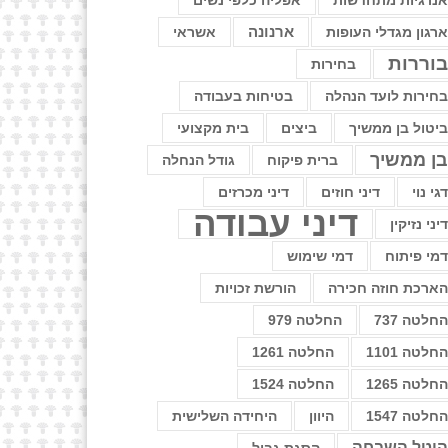
נרגיות מתחדשות
אפליה כלפי נשים
רגון מגדלי העופות
ארנונה
אשראי
וררות
בחירות
חירות לועד הנהלה
בטיחות בעבודה
יטול בן ממשיך
ביצים
בית מקצועי
ן ממשיך
ברית פיקוח
גודל הנחלה
גי נוי
דיני חוזים
דיני מכרזים
דיני עבודה
יני נזיקין
מי פיתוח
דמי שימוש
ארכת חוזה חכירה
הורשת זכויות
חלטה 737
החלטה 979
חלטה 1101
החלטה 1261
חלטה 1265
החלטה 1524
חלטה 1547
היוון
היחידה השלישית
יטל השבחה