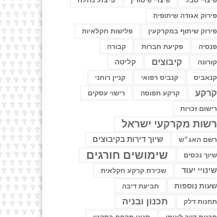
יצויי סבל
פיצויי פיטורין
פיצול נחלה
ירוק אגודה שיתופית
ירוק שיתוף במקרקעין
פלישות חקלאיות
נסיה
פקיעת חברות
קבורה
קיבוצים
קליטה
ורונה
נאביס
קנביס רפואי
קניין רוחני
רקע
קרקע תפוסה
רישוי עסקים
ישום זכויות
שות מקרקעי ישראל
שיוך דירות בקיבוצים
שם האג״ש
שימושים חורגים
יוך נכסים
ינויי יעוד
שכירת קרקע חקלאית
עות נוספות
תביעת דיבה
תכנון ובניה
חנות דלק