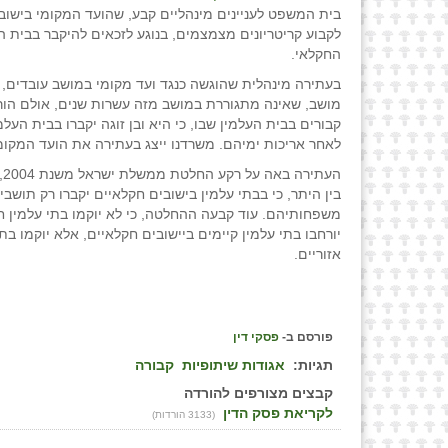
בית המשפט לעניינים מינהליים קבע, שהועד המקומי בישוב
לקבוע קריטריונים מצמצמים, בנוגע לזכאים להיקבר בבית ה
החקלאי.
בעתירה מינהלית שהוגשה כנגד ועד מקומי במושב עובדים,
מושב, שאינה מתגוררת במושב מזה עשרות שנים, אולם הור
קבורים בבית העלמין שבו, כי היא ובן זוגה יקברו בבית העל
לאחר אריכות ימיהם. משרדנו ייצג בעתירה את הועד המקומ
העת
בין היתר, כי בבתי עלמין בישובים חקלאיים יקברו רק תושבי
משפחותיהם. עוד קבעה ההחלטה, כי לא יוקמו בתי עלמין ח
יורחבו בתי עלמין קיימים ביישובים חקלאיים, אלא יוקמו בתי
אזוריים.
פורסם ב-
פסקי דין
תגיות:
אגודות שיתופיות
קבורה
קבצים מצורפים להורדה
לקריאת פסק הדין
(3133 הורדות)