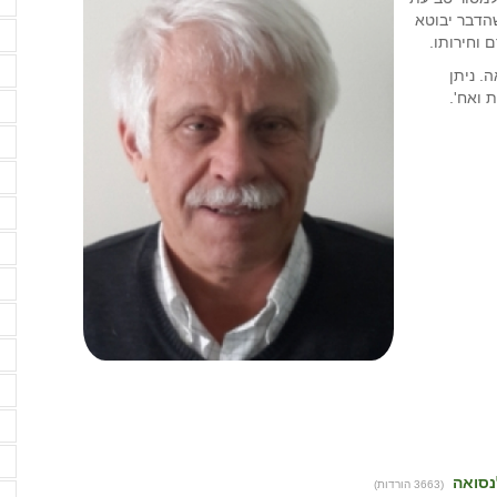
א
שהדבר יבוטא
א
 וחירותו.
ב
ואה. ניתן
ב
ב
ב
ד
ד
ד
ה
ה
ה
ה
ה
(3663 הורדות)
ה