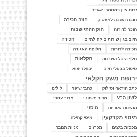
כויות היסטוריות
כות עיון במסמכי אגודה
חוזה חכירה
ובת השבה למעסיק
חוק ההתיישבות
וכר לדורות
יוב בגין שירותים קהילתיים
חכירה
כירה לדורות
חלופת האגודה
חקלאות
לף היטל השבחה
יפול בבעלי חיים
ייבוא וייצוא
רושת משק חקלאי
תב הודאה וסילוק
כתבי שיפוי
לולים
שון הרע
מדור משפטי
מדור עסקי
ועצות אזוריות
מיסוי
יסוי מקרקעין
מיסי קהילה
כסות ביצים
מכרזים
מניות תנובה