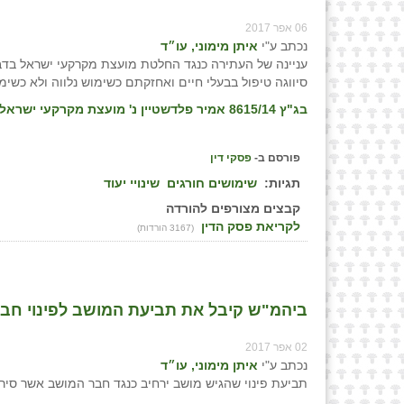
06 אפר 2017
נכתב ע"י
איתן מימוני, עו״ד
עניינה של העתירה כנגד החלטת מועצת מקרקעי ישראל בדב
סיווגה טיפול בבעלי חיים ואחזקתם כשימוש נלווה ולא כשימ
בג"ץ 8615/14 אמיר פלדשטיין נ' מועצת מקרקעי ישראל, פס״ד מיום 05/01/17
פורסם ב-
פסקי דין
תגיות:
שימושים חורגים
שינויי יעוד
קבצים מצורפים להורדה
לקריאת פסק הדין
(3167 הורדות)
ביהמ"ש קיבל את תביעת המושב לפינוי חבר א
02 אפר 2017
נכתב ע"י
איתן מימוני, עו״ד
תביעת פינוי שהגיש מושב ירחיב כנגד חבר המושב אשר סירב