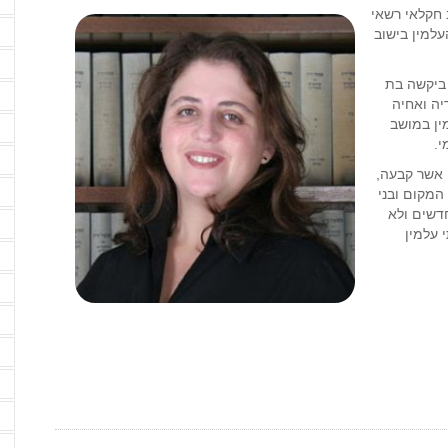
מ
 חקלאי רשאי
מ
עלמין בישוב
מ
 ביקשה בת
מ
יה ואחיה
מין במושב
נ
י.
ס
ירה באה על רקע החלטת ממשלת ישראל משנת 2004, אשר קבעה,
ס
 המקום ובני
דשים ולא
ס
 עלמין
ע
ע
ע
פ
פ
פ