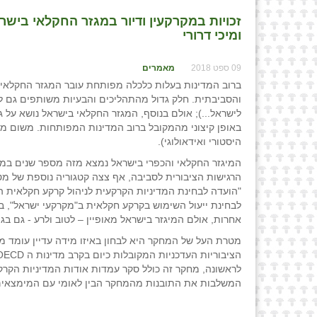
ומיכי דרורי
09 ספט 2018
מאמרים
ברוב המדינות בעלות כלכלה מפותחת עובר המגזר החקלאי 
והסביבתית. חלק גדול מהתהליכים והבעיות משותפים גם ל
לישראל...); אולם בנוסף, המגזר החקלאי בישראל נושא על גב
באופן קיצוני מהמקובל ברוב המדינות המפותחות. משום מה
היסטורי ואידאולוגי).
המיגזר החקלאי והכפרי בישראל נמצא מזה מספר שנים במש
הרגישות הציבורית לסביבה, אף צצה קטגוריה נוספת של מטר
"הועדה לבחינת המדיניות הקרקעית לניהול קרקע חקלאית ה
לבחינת ייעול השימוש בקרקע חקלאית ב"מקרקעי ישראל", בר
אחרות, אולם המיגזר בישראל מאופיין – לטוב ולרע - גם בג
מטרת העל של המחקר היא לבחון באיזו מידה עדיין עומד מ
לראשונה, מחקר זה כולל סקר עמדות אודות המדיניות הקר
המשלבות את התובנות מהמחקר הבין לאומי עם המימצאים