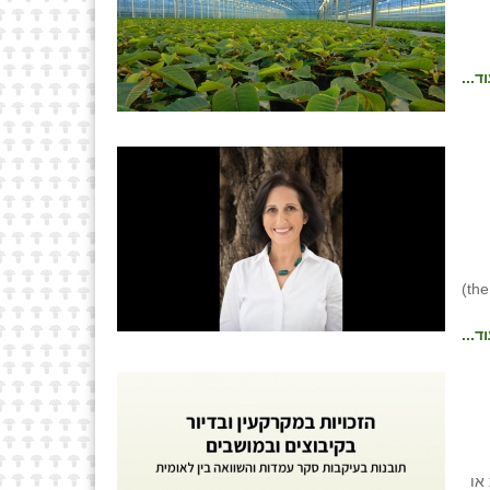
ד...
ד...
או