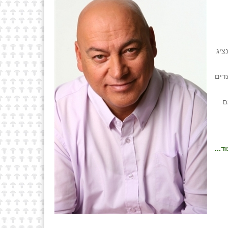
ציג
דים
ם
ד...