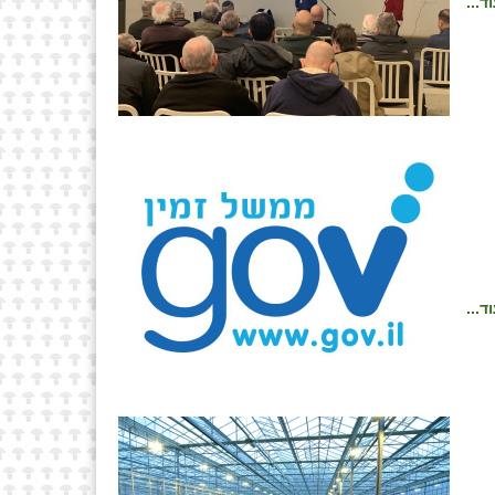
ד...
ד...