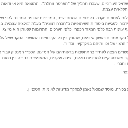
 ישראל העירוניים, שעברו תהליך של ״הפרטה זוחלת״. התוצאה היא אי ודאות
החקלאית עצמה.
ות לאחוזות יוקרה. בקיבוצים המתחדשים, המדיניות שכופה המדינה לגבי שיו
ירבור ולפגיעה ביסודות השיתופיות כ״חברה רצונית״ בעלת רגולציה עצמית. ב
ואף עוינות רבה כלפי המגזר הכפרי וכלפי הערכים והתרומות שאותן הוא מייצג.
 סקר עמדות ראשון אי פעם, שהופץ בין כל הקיבוצים והמושבי. הסקר שאל על
צוי של זכויותיהם במקרקעין ובדיור.
שרים הצצה לעתיד בהתחשבות בדעותיהם של המיעוט הכפרי המנפיק עבור כ
חקר משרטט קיים למדיניות כוללת, יציבה ועקבית, המאפשרת בחירה בין רמות
וחבריו.
פר
כירה, מוסד שמואל נאמן למחקר מדיניות לאומית, הטכניון.