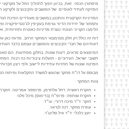
מיסחורן הכפוי. זאת, בכיוון הפוך לתהליך החל על מקרקעי
המזיקה לעתיד לאופיים של המושבים והקיבוצים ולקרקע 
המדיניות הקרקעית והתכנון במושבים מעודדים הפיכת הנחל
ותמחור של יחידות הדיור גורמת בעקיפין לג׳נטריפיקציה ופ
הלימבו הקנייני הנוכחי נוצרת מדיניות כאוטית ותזזיזתית, 
דוח זה כולל רק חלק ממימצאי המחקר הרחב. מדווח כאן על
דעותיהם של חברי הקיבוצים והמושבים עצמם בדבר העתיד הר
המימצאים מראים, דעות שונות, בחלקן מפתיעות. הם מאפ
תשובי ישראל, העירוניים - תועלות ציבוריות כה רבות. המ
הפרטה שונות של תחזיות עתידיות ליישוב ולפי רצון חברותיו 
מבוסס על דו״ח מחקר שהוגש למשרד החקלאות ופיתוח הכ
צוות המחקר :
חוקרת ראשית: רחל אלתרמן, פרופסור אמריטה. חוקרת ב
חוקרת שותפה: פרופ״ח (בדימוס) מיכל פלגי.
חוקר: ד״ר מיכה דרורי, עו״ד.
עוזרת מחקר: דנה לנדאוי.
יועץ כלכלי: ד״ר איל סלינג׳ר.