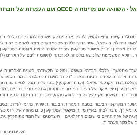
זכויות במקרקעין ודיור במגזר החקלאי בישראל - ה
טלטלות קשות, והוא ממשיך להציב אתגרים לא פשוטים למדיניות הכלכלית, 
מגזר החקלאי בישראל, אשר בדרך כלל נחשב כמתקדם וזוכה לשבחים רבים (ב
ו גם מאפיין ייחודי: מישטר מקרקעין ציבורי המקנה זכויות מועטות במקרקעין
, דווקא המשמעות של נושא בולט זה לא זכתה לתשומת ליבם של חוקרים (להו
בר מתמשך – כלכלי, חברתי, משפטי, ופוליטי-תקשורתי. בשנים האחרונות, 
ות ואתגרים לצידם. בעיות המיגזר "זוכות" לוועדות ממלכתיות מדי מספר שנ
נכללת בגדר מקרקעי ישראל" (ועדת רוטקופף) שהתפזרה מבלי לסיים עבודתה, 
אשות ערן ניצן. עיקרן של בעיות המיגזר משותפות גם למיגזרים כפריים במד
ורם ייחודי: מישטר מקרקעין ציבורי החורג מהמקובל ברוב המדינות המפותחות.
ישטר המקרקעין הציבורי במבחן המטרות הציבוריות שהיה מיועד לשרת, ובמב
הציבוריות העדכניות המקובלות כיום בקרב מדינות ה OECD. ומאידך, נרצה לבחון באיזו מידה מישטר המקרקעין כ
קעית של אלה החיים ביישובים החקלאיים – ה"צרכנים" של המדינות הקרקעית
 של סקר העמדות.
חלקים ניבחרים