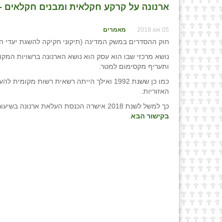
ארנונה על קרקע חקלאית ומבנים חקלאים - ני
05 אוג 2018
מאמרים
חוק ההסדרים במשק המדינה (תיקוני חקיקה להשגת יעדי התקציב) תשנ"ג-1992 , חוקק לראשונה כאמור בשנת 
נושא מרכזי שבו הוא עסק הוא נושא הארנונה ברשויות המק
ותעריף מקסימום למטר.
כמו כן ששנת 1992 ואילך הייתה רשאית רשות 
האזוריות.
כך למשל לשנת 2018 אישרה הכנסת העלאת ארנונה בשיעור של 2.18% ולשנת 2019 בשיעור של 0.32% וזאת בהתאם לתחשיבים המצ"ב
בקישור הבא
.