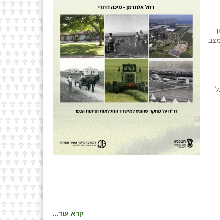
ך
מצב
ל
קרא עוד...