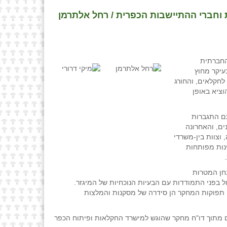
שוואה עם מדינות ה OECD ועם העמדות של חברות וחברי ההתיישבות הכפרית / רחל אלתרמן
החברתית
עיקר מחוץ
 לחקלאים, והחורג
ציא באופן
עם התגברות
ים, והאחרונה
וצוות בין-משרדי
ינות מפותחות
חן המטרות
יום מהווה אילוץ ומיכשול בפני התמודדות עם הבעיות הנוכחיות של המיגזר.
. תפוקות המחקר הן סידרה של מסקנות והמלצות
 מתוך דו"ח מחקר שהוגש למישרד החקלאות ופיתוח הכפר