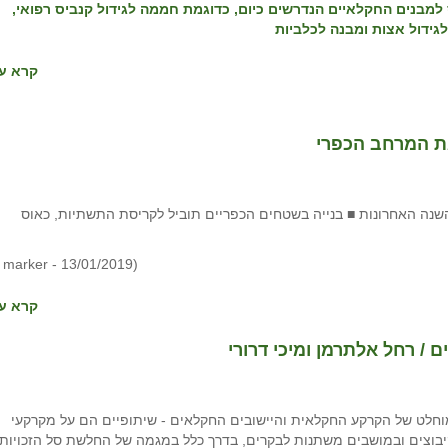
מבנים החקלאיים הנדרשים כיום, כדוגמת חממה לגידול קנביס רפואי,
לגידול אצות ומבנה לכלביות
קרא עו
את המרחב הכפרי
דן השטחים הפתוחים בישראל הוא הגבוה ביותר ב-20 השנה האחרונות ■ בנייה בשטחים הכפריים תוביל לקריסת התשתיות, כאוס
(the marker - 13/01/2019)
קרא עו
 / רחל אלתרמן ומיכי דרורי
את דופן. הרוב המוחלט של הקרקע החקלאית והיישובים החקלאים - שיתופיים הם על מקרקעי
בוצים ובמושבים משתנות לבקרים, בדרך כלל במגמה של החלשת סל הזכויות 