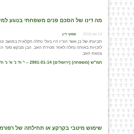
מה דינו של הסכם פנים משפחתי בנוגע ל
14 אוג 2018
פסקי דין
תביעתו של בן אשר הוריו היו בעלי נחלה חקלאית במושב ונ
לזכויות באותה נחלה לאחר פטירת האב. הבן מבקש סעד הצה
צוואת האב.
תמ"ש (משפחה) (ירושלים) 2991-01-14 – י' ח' נ' א' נ' ח' ואח' ואח', פס״ד מיום 15/03/2018
שימוש מיטבי בקרקע או תחילתה של רפורמה א